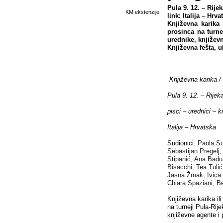
Pula 9. 12. – Rijek
KM ekstenzije
link: Italija – Hrva
Književna karika 
prosinca na turne
urednike, književn
Književna fešta, u
Književna karika /
Pula
9. 12.
– Rijek
pisci – urednici – k
Italija – Hrvatska
Sudionici:
Paola So
Sebastijan Pregelj,
Stipanić, Ana Badu
Bisacchi,
Tea Tulić
Jasna Žmak, Ivica
Chiara Spaziani,
Be
Književna karika ili
na turneji Pula-Rij
književne agente i p