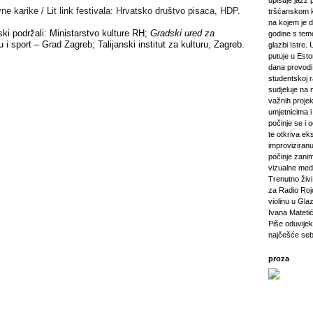
upisuje jazz 
ne karike /
Lit link festivala:
Hrvatsko društvo pisaca, HDP.
tršćanskom k
na kojem je d
jski podržali: Ministarstvo kulture RH;
Gradski ured za
godine s tem
ru i sport – Grad Zagreb; Talijanski institut za kulturu, Zagreb.
glazbi Istre. 
putuje u Esto
dana provod
studentskoj 
sudjeluje na 
važnih projeka
umjetnicima i 
počinje se i 
te otkriva ek
improviziranu
počinje zanim
vizualne medij
Trenutno živi 
za Radio Rojc
violinu u Gla
Ivana Mateti
Piše oduvijek
najčešće seb
proza