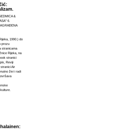
čić:
lizam.
SEDMICA &
ASA" 6.
 NAGRAĐENA
Rijeka, 1990.) do
u prozu
na stranicama
žnice Rijeka, na
ook stranici
is, Reviji
stranici Air
nutno živi i radi
dovršava
venske
 kulture.
Ihalainen: