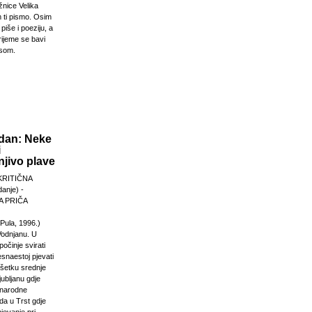
žnice Velika
 ti pismo. Osim
 piše i poeziju, a
rijeme se bavi
esom.
dan: Neke
i
jivo plave
KRITIČNA
anje) -
 PRIČA
Pula, 1996.)
Vodnjanu. U
počinje svirati
esnaestoj pjevati
ršetku srednje
jubljanu gdje
unarodne
da u Trst gdje