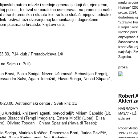
međunarodne
lijanskih autora mlađe i srednje generacije koji će, vjerujemo,
Histriae" (20
aćoj publici, festival se paralelno usmjerava i na promociju naše
prozu. 2024.
 stranih urednika i skauta koji su kao slušači njegovi jednako
dodijeljena jo
 link festival teži dvosmjernoj komunikaciji i dugoročnim
"Zdravko Puc
om plasmanu hrvatske književnosti.
rukopis Skrl
Njezina poezi
objavljivane 
časopisima t
izbor više kn
natječaja. Živi
23.30, P14 klub / Preradovićeva 14/
Zagrebu.
 na Sajmu u Puli)
proza
ian Bravi, Paola Soriga, Neven Ušumović, Sebastijan Pregelj,
lessandro Salvi, Agata Tomažič, Flavio Soriga, Nenad Stipanić;
Robert A
Akteri z
0-23.00, Astronomski centar / Sveti križ 33/
NAGRADA "
ju /urednici, književni agenti, prevoditelji/:
Miriam Capaldo (Lit,
MASA" - UŽI
fano Bisacchi
(Tempi Irregolari), Estera Miočić (Libar),
Elisa
izdanje)
oro), Oliviero Toscani i Chiara Spaziani (Nava di Teseo);
Robert Aralic
vio Soriga, Marinko Koščec, Francesca Borri, Jurica Pavičić,
1997.) studij
ulić, Paola Soriga; vodi: Ana Badurina