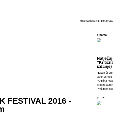
kriticnamasa@kriticnamas
o nama
Natječaj
''Kritičn
izdanje) 
Nakon šireg i
izbor osmog 
''Kritična ma
prozne autori
Pročitajte tko 
proza
NK FESTIVAL 2016 -
m