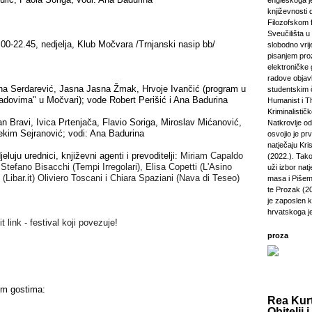
engleskoga je
književnosti 
Filozofskom f
Sveučilišta u 
9.00-22.45, nedjelja, Klub Močvara /Trnjanski nasip bb/
slobodno vri
pisanjem pro
elektroničke 
radove objavl
na Serdarević, Jasna Jasna Žmak, Hrvoje Ivančić (program u
studentskim 
radovima" u Močvari); vode Robert Perišić i Ana Badurina
Humanist i Th
Kriminalisti
ian Bravi, Ivica Prtenjača, Flavio Soriga, Miroslav Mićanović,
Natkrovlje o
ekim Sejranović; vodi: Ana Badurina
osvojio je pr
natječaju Kri
luju urednici, književni agenti i prevoditelji:
Miriam Capaldo
(2022.). Tako
 Stefano Bisacchi
(Tempi Irregolari)
,
Elisa Copetti
(L'Asino
uži izbor natj
(Libar.it)
Oliviero Toscani i Chiara Spaziani (Nava di Teseo)
masa i Pišem 
te Prozak (2
je zaposlen 
hrvatskoga j
 link - festival koji povezuje!
proza
kim gostima:
Rea Kurt
Obitelji i