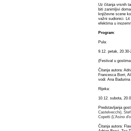
Uz čitanja vrsnih ta
biti zanimljivi dom
književne scene kod
važni sudionici. Lit
efektima u inozemn
Program
:
Pula:
9.12. petak, 20.30-
(Festival u gostima
Čitanja autora: Adr
Francesca Borri, A
vodi: Ana Badurina
Rijeka:
10.12. subota, 20.0
Predstavljanja gosti
Castelvecchi), Ste
Copetti (L'Asino d'
Čitanja autora: Fla
Adrian Bravi, Tea T