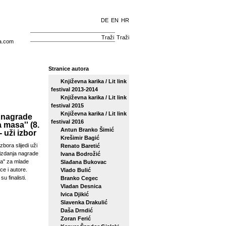
DE
EN
HR
Traži
a.com
Stranice autora
Književna karika / Lit link
festival 2013-2014
Književna karika / Lit link
festival 2015
Književna karika / Lit link
 nagrade
festival 2016
a masa'' (8.
Antun Branko Šimić
- uži izbor
Krešimir Bagić
zbora slijedi uži
Renato Baretić
izdanja nagrade
Ivana Bodrožić
sa'' za mlade
Slađana Bukovac
ce i autore.
Vlado Bulić
su finalisti.
Branko Cegec
Vladan Desnica
Ivica Djikić
Slavenka Drakulić
Daša Drndić
Zoran Ferić