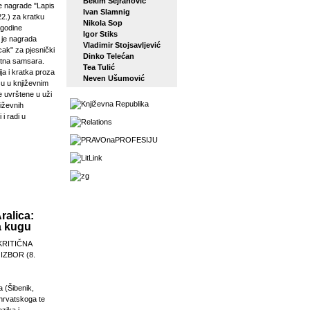
Bekim Sejranović
 nagrade "Lapis
Ivan Slamnig
22.) za kratku
Nikola Sop
 godine
Igor Stiks
j je nagrada
Vladimir Stojsavljević
ak" za pjesnički
Dinko Telećan
etna samsara.
Tea Tulić
ja i kratka proza
Neven Ušumović
su u književnim
e uvrštene u uži
jiževnih
 i radi u
ralica:
a kugu
KRITIČNA
 IZBOR (8.
a (Šibenik,
 hrvatskoga te