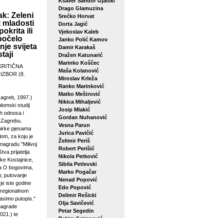
Ksaver Šandor Gjalski
Drago Glamuzina
k: Zeleni
Srećko Horvat
 mladosti
Dorta Jagić
pokrita ili
Vjekoslav Kaleb
počelo
Janko Polić Kamov
je svijeta
Damir Karakaš
taji
Dražen Katunarić
Marinko Koščec
KRITIČNA
Maša Kolanović
 IZBOR (8.
Miroslav Krleža
Ranko Marinković
Matko Meštrović
agreb, 1997.)
Nikica Mihaljević
plomski studij
Josip Mlakić
h odnosa i
Gordan Nuhanović
u Zagrebu.
Vesna Parun
birke pjesama
Jurica Pavičić
lom, za koju je
Želimir Periš
 nagradu "Milivoj
Robert Perišić
tva prijatelja
Nikola Petković
ke Kostajnice,
Sibila Petlevski
sa O bogovima,
Marko Pogačar
u; putovanje
Nenad Popović
je iste godine
Edo Popović
 regionalnom
Delimir Rešicki
asimo putopis."
Olja Savičević
 nagrade
Petar Segedin
021.) te