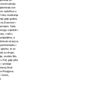
pjevanje pri
onzervatoriju
iplomirala ove
om radništva u
U toku studiranja
niju gdje godinu
i na Erasmus+
razmjeni. Tada
mnogo vrijednih i
ta, i radi s
prijateljima, a
odmicati od jazza,
sperimentalnu i
 glazbu, te se
ati za druge,
e, osobito film.
u Puli, gdje piše
 i predaje
zbenoj školi
ća-Ronjgova.
 i često,
i.