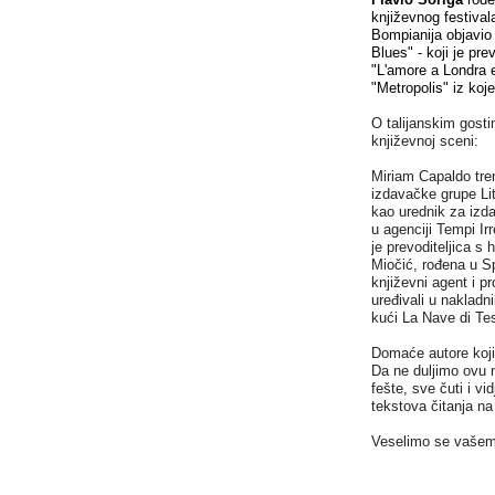
književnog festivala
Bompianija objavio
Blues" - koji je pre
"L'amore a Londra e 
"Metropolis" iz koje
O talijanskim gost
književnoj sceni:
Miriam Capaldo
t
re
izdavačke grupe Lit
kao urednik za izd
u agenciji
Tempi Irr
je prevoditeljica s
Miočić,
rođena u Sp
književni agent i p
uređivali u naklad
kući
La N
av
e
di Te
D
omać
e
autor
e
koji
D
a ne duljimo
ovu 
fešte, sve
čuti i vid
tekstova čitanja na 
Veselimo se vašem