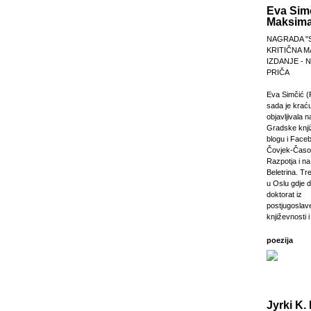
Eva Sim
Maksima
NAGRADA "
KRITIČNA M
IZDANJE -
PRIČA
Eva Simčić (
sada je krać
objavljivala 
Gradske knji
blogu i Faceb
Čovjek-Časop
Razpotja i na 
Beletrina. Tre
u Oslu gdje 
doktorat iz
postjugosla
književnosti i
poezija
Jyrki K. 