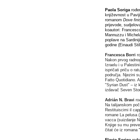
Paola Soriga
rođen
književnost u Pavij
romanom
Dove fin
prijevode, sudjelov
koautori: Francesc
Mannuzzu i Michela
poplave na Sardinij
godine (Einaudi Stil
Francesca Borri
r
Nakon prvog radnog
Izraelu i u Palestin
ispričati priču o rat
područja. Njezini su
Fatto Quotidiano. A
"Syrian Dust" – iz k
izdavač Seven Stor
Adrián N. Bravi
rođ
Na talijanskom poči
Restituiscimi il ca
romane La pelusa (20
vacca (suizdanje N
Knjige su mu preved
čitat će iz romana "I
Flavio Soriga
rođen