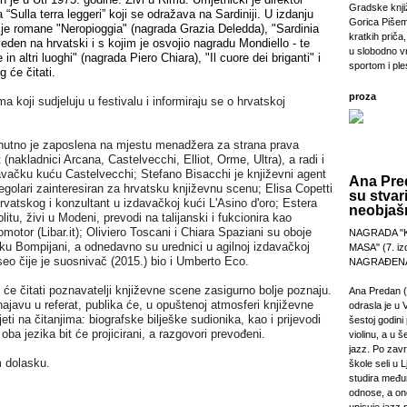
Gradske knji
 “Sulla terra leggeri” koji se odražava na Sardiniji. U izdanju
Gorica Pišem
 je romane "Neropioggia" (nagrada Grazia Deledda), "Sardinia
kratkih priča,
veden na hrvatski i s kojim je osvojio nagradu Mondiello - te
u slobodno v
in altri luoghi" (nagrada Piero Chiara), "Il cuore dei briganti" i
sportom i pl
g će čitati.
proza
ima koji
sudjeluju u festivalu
i informiraju se o hrvatskoj
nutno je zaposlena na mjestu
menadžera za strana prava
 (
nakladnici
Arcana, Castelvecchi, Elliot, Orme, Ultra), a radi i
avačku kuću Castelvecchi; Stefano Bisacchi
je
književni agent
Ana Pre
egolari
zainteresiran za hrvatsku književnu scenu;
Elisa Copetti
su stvar
 hrvatskog i konzultant u izdavačkoj kući
L'Asino d'oro;
Ester
a
neobjašn
litu, živi u Modeni, prevodi na talijanski i fukcionira kao
romotor
(Libar.it);
Oliviero Toscani i Chiara Spaziani
su oboje
NAGRADA "
niku Bompijani, a odnedavno su
urednici u
agilnoj
izdavačkoj
MASA" (7. izd
seo
čij
e je
suosniv
ač
(
2015.
) bio i
Umbert
o
Ec
o
.
NAGRAĐENA
 će čitati poznavatelji književne scene zasigurno
bolje
poznaju.
Ana Predan (
najavu
u referat,
publika će, u opuštenoj atmosferi književne
odrasla je u 
jeti
na čitanjima
:
biografske bilješke sudionika, kao i prijevodi
šestoj godini 
oba jezika bit će projicirani, a razgovori prevođeni
.
violinu, a u š
jazz. Po zav
 dolasku.
škole seli u L
studira međ
odnose, a on