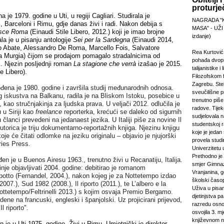
proturje
a je 1979. godine u Uti, u regiji Cagliari. Studirala je
NAGRADA "
i, Barceloni i Rimu, gdje danas živi i radi. Nakon debija s
MASA" - UŽI
isce Roma
(Einaudi Stile Libero, 2012.) koji je imao brojne
izdanje)
ala je u pisanju antologije
Sei per la Sardegna
(Einaudi 2014,
o Abate, Alessandro De Roma, Marcello Fois, Salvatore
Rea Kurtović
 Murgia) čijom se prodajom pomagalo stradalnicima od
pohađa dvopr
i. Njezin posljednji roman
La stagione che verr
à
izašao je 2015.
talijanistike i
e Libero).
Filozofskom f
Zagrebu. Stek
ođena je 1980. godine i završila studij međunarodnih odnosa.
sveučilišne p
 iskustva na Balkanu, radila je na Bliskom Istoku, posebice u
trenutno piš
i, kao stručnjakinja za ljudska prava. U veljači 2012. odlučila je
radove. Tijek
u u Siriji kao
freelance
reporterka, krećući se daleko od sigurnih
sudjelovala 
 članci prevedeni na jedanaest jezika. U Italiji piše za novine Il
studentskoj 
utorica je triju dokumentarno-reportažnih knjiga. Njezinu knjigu
koje je jeda
oje će čitati odlomke na jeziku originalu – objavio je njujorški
provela studi
ies Press.
Univerzitetu 
Prethodno je 
en je u Buenos Airesu 1963., trenutno živi u Recanatiju, Italija.
smjer Gimnaz
nje objavljivati 2004. godine: debitirao je romanom
Vranjanina, g
ppotto (Fernandel, 2004.), nakon kojeg je za Nottetempo izdao
školski časo
07.), Sud 1982 (2008.), Il riporto (2011.), te L’albero e la
Uživa u pisa
ottetempo/Feltrinelli 2013.) s kojim osvaja Premio Bergamo.
djetinjstva pa
ene na francuski, engleski i španjolski. Uz projicirani prijevod,
razredu osno
l riporto".
osvojila 3. m
književnom n
 je u Uti 1975. godine. Živi u Rimu. Umjetnički je direktor