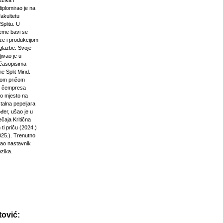
zika i
diplomirao je na
akultetu
Splitu. U
jeme bavi se
ze i produkcijom
glazbe. Svoje
jivao je u
časopisima
e Split Mind.
čkom pričom
d čempresa
vo mjesto na
stalna pepeljara
đer, ušao je u
ečaja Kritična
ti priču (2024.)
025.). Trenutno
kao nastavnik
ezika.
ović: