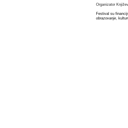
Organizator
Književ
Festival su financi
obrazovanje
, kultu