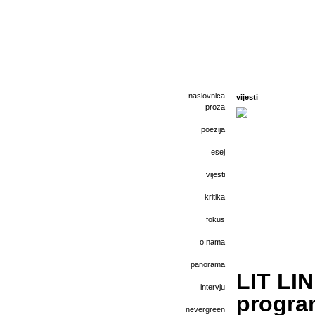
naslovnica
vijesti
proza
poezija
esej
vijesti
kritika
fokus
o nama
panorama
LIT LI
intervju
progra
nevergreen