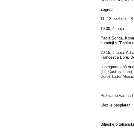
Zagreb:
11. 12. nedjelja, 1
19,00, čitanja:
Paola Soriga, Kora
suradnji s "Ranim 
20,15, čitanja: Adr
Francesca Borri, B
U programu još sudje
(Lit, Castelvecchi)
,
d'oro)
,
Ester Miočić 
Pozivamo vas na Lit
Ulaz je besplatan.
Bilješke o talijans