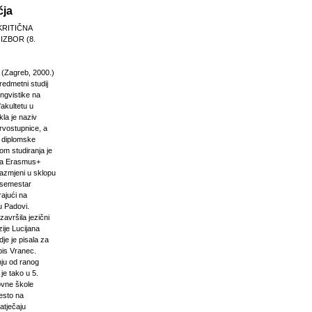
čja
KRITIČNA
 IZBOR (8.
 (Zagreb, 2000.)
edmetni studij
 lingvistike na
akultetu u
la je naziv
rvostupnice, a
e diplomske
om studiranja je
na Erasmus+
razmjeni u sklopu
n semestar
rajući na
u Padovi.
završila jezični
ije Lucijana
dje je pisala za
pis Vranec.
nju od ranog
 je tako u 5.
vne škole
jesto na
atječaju