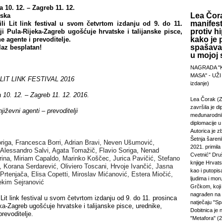
a 10. 12. – Zagreb 11. 12.
Lea Čora
tska
manifest
ili Lit link festival u svom četvrtom izdanju od 9. do 11.
protiv hi
ji Pula-Rijeka-Zagreb ugošćuje hrvatske i talijanske pisce,
kako je 
e agente i prevoditelje.
spašavan
laz besplatan!
u mojoj s
NAGRADA "
MASA" - UŽI
 L
IT LINK
FESTIVAL 2016
izdanje)
a
10. 12.
– Zagreb
11. 12. 2016.
Lea Čorak (Z
završila je di
njiževni agenti – prevoditelji
međunarodni
diplomacije 
Autorica je z
Šetnja šareni
riga, Francesca Borri, Adrian Bravi,
Neven U
šumović,
2021. primila
Alessandro Salvi, Agata Toma
žič, Flavio Soriga, Nenad
Cvetnić" Druš
rina,
Miriam Capaldo,
Marinko Košč
ec, Jurica Pavi
čić,
Stefano
knjige Hrvats
, Korana Serdarević,
Oliviero Toscani, Hrvoje Ivančić,
Jasna
kao i putopi
 Prtenjača,
Elisa Copetti,
Miroslav Mićanović,
Estera Miočić,
ljudima i mor
kim Sejranović
Grčkom, koji 
nagrađen na
 Lit link festival u svom četvrtom izdanju od 9. do 11. prosinca
natječaju "Sp
eka-Zagreb ugošćuje hrvatske i talijanske pisce, urednike,
Dobitnica je
revoditelje.
"Metafora" (2