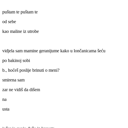
puštam te puštam te
od sebe
kao maline iz utrobe
vidjela sam mamine geranijume kako u lončanicama šeću
po bakinoj sobi
b., hoćeš poslije brinuti o meni?
smirena sam
zar ne vidiš da dišem
na
usta