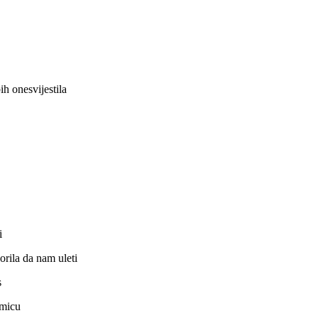
ih onesvijestila
i
orila da nam uleti
s
amicu