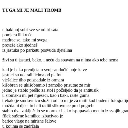
TUGA MI JE MALI TROMB
u bakinoj sobi sve se od tri sata
pomjera ili kreće
madrac se, tako mi svega,
proteže ako sjedneš
iz jastuka po parketu posvuda djetelina
živi su ti jastuci, bako, i neću da spavam na njima ako tebe nema
kad je baka prenijeta u svoj sandučić boje kave
jastuci su udarali licima od plafon
vješalice tiho poispadale iz ormara
kišobran se ukišobranio i zamolio prisutne za mir
jedno je stablo prešlo za stol i poželjelo da je antitusik
u stomaku mi pet mjeseci, kao i baki, raste guma
trebalo je smrtovnicu složiti od 'to mi je za mriti kad budem' fotografij
možda bi djeci trebali raditi slikovnice pred pogreb
stablo dva zaključalo se u ormar i jako ispupavalo mentu iz svojih gra
fišek sušene kamilice izbacivao je
barice vlage na mirisne šalove
u kojima se zadržala