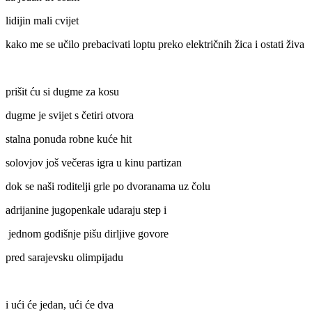
lidijin mali cvijet
kako me se učilo prebacivati loptu preko električnih žica i ostati živa
prišit ću si dugme za kosu
dugme je svijet s četiri otvora
stalna ponuda robne kuće hit
solovjov još večeras igra u kinu partizan
dok se naši roditelji grle po dvoranama uz čolu
adrijanine jugopenkale udaraju step i
jednom godišnje pišu dirljive govore
pred sarajevsku olimpijadu
i ući će jedan, ući će dva