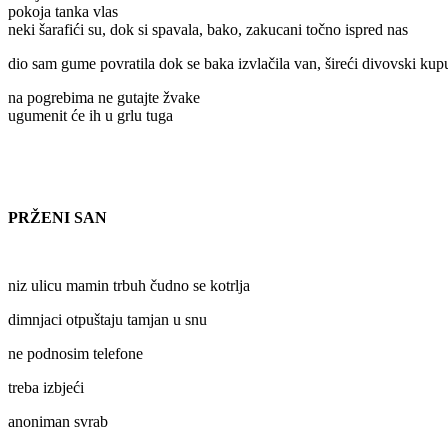
pokoja tanka vlas
neki šarafići su, dok si spavala, bako, zakucani točno ispred nas
dio sam gume povratila dok se baka izvlačila van, šireći divovski kup
na pogrebima ne gutajte žvake
ugumenit će ih u grlu tuga
PRŽENI SAN
niz ulicu mamin trbuh čudno se kotrlja
dimnjaci otpuštaju tamjan u snu
ne podnosim telefone
treba izbjeći
anoniman svrab