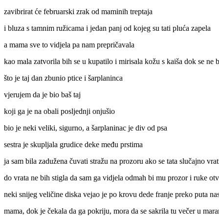
zavibrirat će februarski zrak od maminih treptaja
i bluza s tamnim ružicama i jedan panj od kojeg su tati pluća zapela
a mama sve to vidjela pa nam prepričavala
kao mala zatvorila bih se u kupatilo i mirisala kožu s kaiša dok se ne b
što je taj dan zbunio ptice i šarplaninca
vjerujem da je bio baš taj
koji ga je na obali posljednji onjušio
bio je neki veliki, sigurno, a šarplaninac je div od psa
sestra je skupljala grudice deke među prstima
ja sam bila zadužena čuvati stražu na prozoru ako se tata slučajno vrat
do vrata ne bih stigla da sam ga vidjela odmah bi mu prozor i ruke otv
neki snijeg veličine diska vejao je po krovu dede franje preko puta na
mama, dok je čekala da ga pokriju, mora da se sakrila tu večer u mar