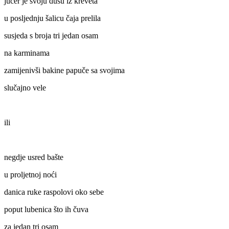
jučer je svoju dušu iz kreveta
u posljednju šalicu čaja prelila
susjeda s broja tri jedan osam
na karminama
zamijenivši bakine papuče sa svojima
slučajno vele
ili
negdje usred bašte
u proljetnoj noći
danica ruke raspolovi oko sebe
poput lubenica što ih čuva
za jedan tri osam