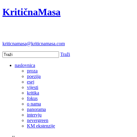
KritičnaMasa
kriticnamasa@kriticnamasa.com
Traži
naslovnica
proza
poezija
esej
vijesti
kritika
fokus
o nama
panorama
intervju
nevergreen
KM ekstenzije