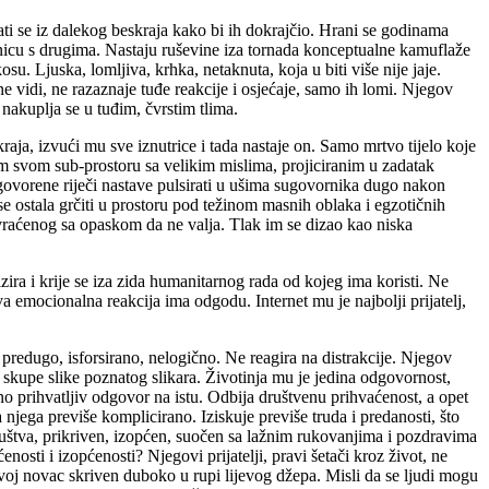
vrati se iz dalekog beskraja kako bi ih dokrajčio. Hrani se godinama
vnicu s drugima. Nastaju ruševine iza tornada konceptualne kamuflaže
su. Ljuska, lomljiva, krhka, netaknuta, koja u biti više nije jaje.
e vidi, ne razaznaje tuđe reakcije i osjećaje, samo ih lomi. Njegov
 nakuplja se u tuđim, čvrstim tlima.
aja, izvući mu sve iznutrice i tada nastaje on. Samo mrtvo tijelo koje
kom svom sub-prostoru sa velikim mislima, projiciranim u zadatak
izgovorene riječi nastave pulsirati u ušima sugovornika dugo nakon
e ostala grčiti u prostoru pod težinom masnih oblaka i egzotičnih
, vraćenog sa opaskom da ne valja. Tlak im se dizao kao niska
izira i krije se iza zida humanitarnog rada od kojeg ima koristi. Ne
va emocionalna reakcija ima odgodu. Internet mu je najbolji prijatelj,
 predugo, isforsirano, nelogično. Ne reagira na distrakcije. Njegov
no skupe slike poznatog slikara. Životinja mu je jedina odgovornost,
no prihvatljiv odgovor na istu. Odbija društvenu prihvaćenost, a opet
 njega previše komplicirano. Iziskuje previše truda i predanosti, što
štva, prikriven, izopćen, suočen sa lažnim rukovanjima i pozdravima
osti i izopćenosti? Njegovi prijatelji, pravi šetači kroz život, ne
svoj novac skriven duboko u rupi lijevog džepa. Misli da se ljudi mogu