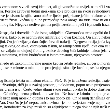
 s vremenom stvorila svoj identitet, ali glavonožac to uvijek namiriši i 
anja. Postaje zatrovan tuđim greškama koje projicira na svoju svakodne
ve je isisano iz njih, samo otužne ljuske pošpricane jeftinim lakom za ko
deću žrtvu. Većina ljudi ne primjećuje pola onoga što vide, tako ni on n
ntnog tla. Njegova nedivergentna petlja izrečenih riječi i ispraznih fraza
spajala i dovodila ih do istog zaključka. Glavonošca treba ogoliti do kr
 vrste, kako bi se neprimjetno infiltriralo u ovaj kozmos. On živi u ne
ljini. On je devijacija današnjice bez distrakcija. Njegova misija je da 
takvog odlaska, ostavljenih teških, nezamijećenih riječi, dva oka su s
i se valjaju na olujnoj fronti groznice debelog šefa kuhinje, nakon jela
jim ramenima, težinu budućnosti u istom prostoru, njegovom prostoru.
rijede isti zakoni i moralne norme kao za ostale jedinke, ali često moral
njaju se iz minute u minutu, ne procjenjuje situacije lucidno, svaka njego
g listanja teksta na malom ekranu. Plač. To je ta tražena reakcija. Traje
nu životinju, drži ju u svakoj prostoriji, uokvirenu, poput neke pretjera
ija prema istoj. Često vidno glumi svoju reakciju kako bi dobio društve
ina. Od ničega nema prihod, a novac ima. Ne bavi se kriminalom, to je za
 kroz mulj morskih dubina i to mu dobro ide. On je mulj današnjeg dru
ao. Ono što je još nepoznanica svima - je li on svjestan svoje neprihvaćen
, konobarice za koje misli da su zaljubljene u njega dok na njih troši 