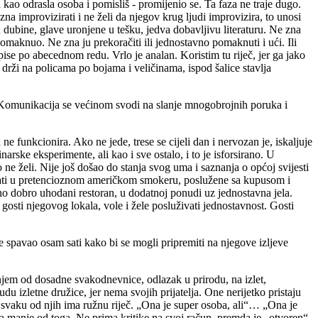
ao odrasla osoba i pomisliš - promijenio se. Ta faza ne traje dugo.
a improvizirati i ne želi da njegov krug ljudi improvizira, to unosi
 dubine, glave uronjene u tešku, jedva dobavljivu literaturu. Ne zna
u pomaknuo. Ne zna ju prekoračiti ili jednostavno pomaknuti i ući. Ili
pise po abecednom redu. Vrlo je analan. Koristim tu riječ, jer ga jako
drži na policama po bojama i veličinama, ispod šalice stavlja
i. Komunikacija se većinom svodi na slanje mnogobrojnih poruka i
 funkcionira. Ako ne jede, trese se cijeli dan i nervozan je, iskaljuje
ske eksperimente, ali kao i sve ostalo, i to je isforsirano. U
ne želi. Nije još došao do stanja svog uma i saznanja o općoj svijesti
t sati u pretencioznom američkom smokeru, poslužene sa kupusom i
o dobro uhodani restoran, u dodatnoj ponudi uz jednostavna jela.
osti njegovog lokala, vole i žele posluživati jednostavnost. Gosti
e spavao osam sati kako bi se mogli pripremiti na njegove izljeve
njem od dosadne svakodnevnice, odlazak u prirodu, na izlet,
u izletne družice, jer nema svojih prijatelja. One nerijetko pristaju
 svaku od njih ima ružnu riječ. „Ona je super osoba, ali“… „Ona je
šta manje od toga. Ne prima kritike na svoj račun, premda je „otvoren“