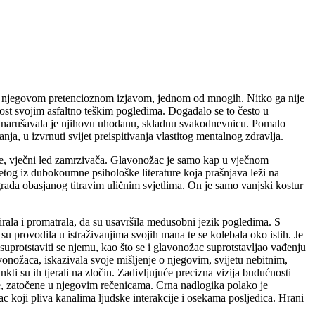
ečeni njegovom pretencioznom izjavom, jednom od mnogih. Nitko ga nije
nost svojim asfaltno teškim pogledima. Događalo se to često u
tor narušavala je njihovu uhodanu, skladnu svakodnevnicu. Pomalo
ja, u izvrnuti svijet preispitivanja vlastitog mentalnog zdravlja.
je, vječni led zamrzivača. Glavonožac je samo kap u vječnom
zetog iz dubokoumne psihološke literature koja prašnjava leži na
ada obasjanog titravim uličnim svjetlima. On je samo vanjski kostur
irala i promatrala, da su usavršila međusobni jezik pogledima. S
su provodila u istraživanjima svojih mana te se kolebala oko istih. Je
suprotstaviti se njemu, kao što se i glavonožac suprotstavljao vađenju
vonožaca, iskazivala svoje mišljenje o njegovim, svijetu nebitnim,
ti su ih tjerali na zločin. Zadivljujuće precizna vizija budućnosti
e, zatočene u njegovim rečenicama. Crna nadlogika polako je
c koji pliva kanalima ljudske interakcije i osekama posljedica. Hrani