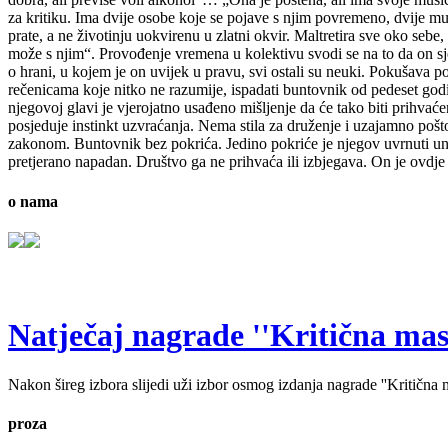
za kritiku. Ima dvije osobe koje se pojave s njim povremeno, dvije mušk
prate, a ne životinju uokvirenu u zlatni okvir. Maltretira sve oko sebe
može s njim“. Provođenje vremena u kolektivu svodi se na to da on sje
o hrani, u kojem je on uvijek u pravu, svi ostali su neuki. Pokušav
rečenicama koje nitko ne razumije, ispadati buntovnik od pedeset godina
njegovoj glavi je vjerojatno usađeno mišljenje da će tako biti prihvać
posjeduje instinkt uzvraćanja. Nema stila za druženje i uzajamno pošto
zakonom. Buntovnik bez pokrića. Jedino pokriće je njegov uvrnuti unuta
pretjerano napadan. Društvo ga ne prihvaća ili izbjegava. On je ovdje 
o nama
Natječaj nagrade ''Kritična masa'
Nakon šireg izbora slijedi uži izbor osmog izdanja nagrade ''Kritična ma
proza