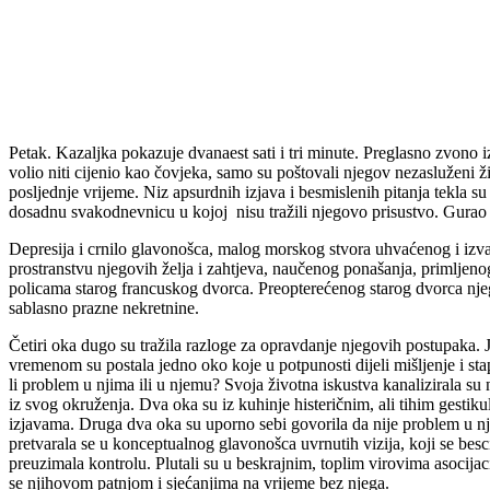
Petak. Kazaljka pokazuje dvanaest sati i tri minute. Preglasno zvono 
volio niti cijenio kao čovjeka, samo su poštovali njegov nezasluženi 
posljednje vrijeme. Niz apsurdnih izjava i besmislenih pitanja tekla 
dosadnu svakodnevnicu u kojoj nisu tražili njegovo prisustvo. Gurao ih 
Depresija i crnilo glavonošca, malog morskog stvora uhvaćenog i izv
prostranstvu njegovih želja i zahtjeva, naučenog ponašanja, primljenog
policama starog francuskog dvorca. Preopterećenog starog dvorca njeg
sablasno prazne nekretnine.
Četiri oka dugo su tražila razloge za opravdanje njegovih postupaka. J
vremenom su postala jedno oko koje u potpunosti dijeli mišljenje i sta
li problem u njima ili u njemu? Svoja životna iskustva kanalizirala su
iz svog okruženja. Dva oka su iz kuhinje histeričnim, ali tihim gestik
izjavama. Druga dva oka su uporno sebi govorila da nije problem u njim
pretvarala se u konceptualnog glavonošca uvrnutih vizija, koji se b
preuzimala kontrolu. Plutali su u beskrajnim, toplim virovima asocija
se njihovom patnjom i sjećanjima na vrijeme bez njega.