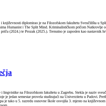
a i književnosti diplomirao je na Filozofskom fakultetu Sveučilišta u S
isima Humanist i The Split Mind. Kriminalističkom pričom Natkrovlje od
ti priču (2024.) te Prozak (2025.). Trenutno je zaposlen kao nastavnik hr
ečja
 i lingvistike na Filozofskom fakultetu u Zagrebu. Stekla je naziv sveu
je je jedan semestar provela studirajući na Univerzitetu u Padovi. Pret
a pa je tako u 5. razredu osnovne škole osvojila 3. mjesto na književno
lesom.