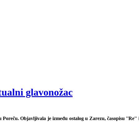
ualni glavonožac
 Poreču. Objavljivala je između ostalog u Zarezu, časopisu ''Re'' i