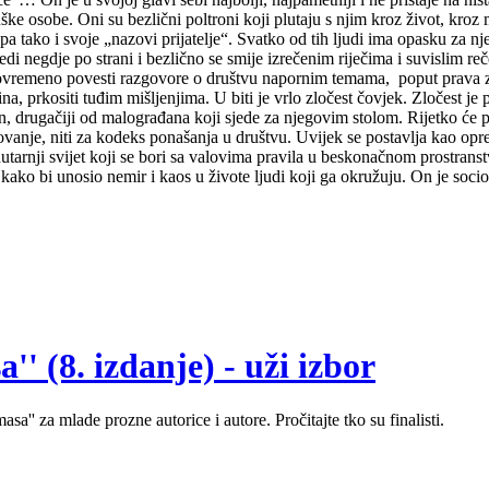
e osobe. Oni su bezlični poltroni koji plutaju s njim kroz život, kroz mu
, pa tako i svoje „nazovi prijatelje“. Svatko od tih ljudi ima opasku za
di negdje po strani i bezlično se smije izrečenim riječima i suvislim r
a povremeno povesti razgovore o društvu napornim temama, poput prava z
, prkositi tuđim mišljenjima. U biti je vrlo zločest čovjek. Zločest je p
en, drugačiji od malograđana koji sjede za njegovim stolom. Rijetko će p
vanje, niti za kodeks ponašanja u društvu. Uvijek se postavlja kao oprek
rnji svijet koji se bori sa valovima pravila u beskonačnom prostranstvu 
kako bi unosio nemir i kaos u živote ljudi koji ga okružuju. On je socio
' (8. izdanje) - uži izbor
sa'' za mlade prozne autorice i autore. Pročitajte tko su finalisti.