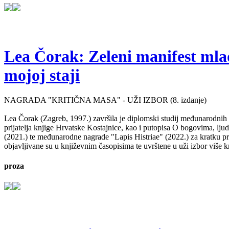
Lea Čorak: Zeleni manifest mlado
mojoj staji
NAGRADA "KRITIČNA MASA" - UŽI IZBOR (8. izdanje)
Lea Čorak (Zagreb, 1997.) završila je diplomski studij međunarodnih 
prijatelja knjige Hrvatske Kostajnice, kao i putopisa O bogovima, lj
(2021.) te međunarodne nagrade "Lapis Histriae" (2022.) za kratku pr
objavljivane su u književnim časopisima te uvrštene u uži izbor više kn
proza