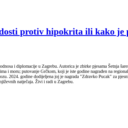
sti protiv hipokrita ili kako je 
odnosa i diplomacije u Zagrebu. Autorica je zbirke pjesama Šetnja šare
udima i moru; putovanje Grčkom, koji je iste godine nagrađen na regio
ozu. 2024. godine dodijeljena joj je nagrada "Zdravko Pucak" za pjesni
jiževnih natječaja. Živi i radi u Zagrebu.