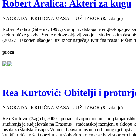
Robert Aralica: Akteri za kugu
NAGRADA "KRITIČNA MASA" - UŽI IZBOR (8. izdanje)
Robert Aralica (Šibenik, 1997.) studij hrvatskoga te engleskoga jezik
elektroničke glazbe. Svoje radove objavljivao je u studentskim časop
(2022.). Također, ušao je u uži izbor natječaja Kritična masa i Pišem 
proza
Rea Kurtović: Obitelji i proturj
NAGRADA "KRITIČNA MASA" - UŽI IZBOR (8. izdanje)
Rea Kurtović (Zagreb, 2000.) pohađa dvopredmetni studij talijanistike
studiranja je sudjelovala na Erasmus+ studentskoj razmjeni u sklopu ko
pisala za školski časopis Vranec. Uživa u pisanju od ranog djetinjstv
kratkih priča, piše i poeziju, a u slobodno vrijeme se bavi sportom i p