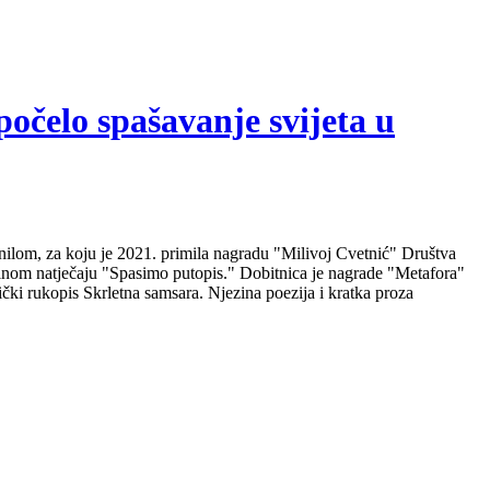
počelo spašavanje svijeta u
nilom, za koju je 2021. primila nagradu "Milivoj Cvetnić" Društva
nalnom natječaju "Spasimo putopis." Dobitnica je nagrade "Metafora"
čki rukopis Skrletna samsara. Njezina poezija i kratka proza