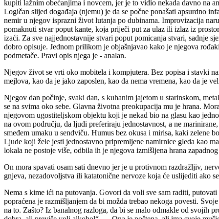
kupiti lažnim obećanjima i novcem, jer je to vidio nekada davno na am
Logičan slijed događaja (njemu) je da se počne ponašati apsurdno infan
nemir u njegov isprazni život lutanja po dubinama. Improvizacija naruš
pomaknuti stvar poput kante, koja priječi put za ulaz ili izlaz iz prost
izaći. Za sve najjednostavnije stvari poput pomicanja stvari, sadnje s
dobro opisuje. Jednom prilikom je objašnjavao kako je njegova rođakin
podmetače. Pravi opis njega je - analan.
Njegov život se vrti oko mobitela i kompjutera. Bez popisa i stavki n
mejlova, kao da je jako zaposlen, kao da nema vremena, kao da je velik
Njegov dan počinje, svaki dan, s kuhanim jajetom u starinskom, metalno
se na svima oko sebe. Glavna životna preokupacija mu je hrana. Moram p
njegovom ugostiteljskom objektu koji je nekad bio na glasu kao jedno 
na ovom području, da ljudi preferiraju jednostavnost, a ne marinira
smeđem umaku u sendviču. Humus bez okusa i mirisa, kaki zelene boje
Ljude koji žele jesti jednostavno pripremljene namirnice gleda kao ma
lokala ne postoje više, odbila ih je njegova izmišljena hrana zapadnog
On mora spavati osam sati dnevno jer je u protivnom razdražljiv, nerv
gnjeva, nezadovoljstva ili katatonične nervoze koja će uslijediti ako s
Nema s kime ići na putovanja. Govori da voli sve sam raditi, putovat
popraćena je razmišljanjem da bi možda trebao nekoga povesti. Svoje bi
na to. Zašto? Iz banalnog razloga, da bi se malo odmakle od svojih p
dobra, ali previše voli alkohol“… „Ona je poštena, ali ima svoje mušic