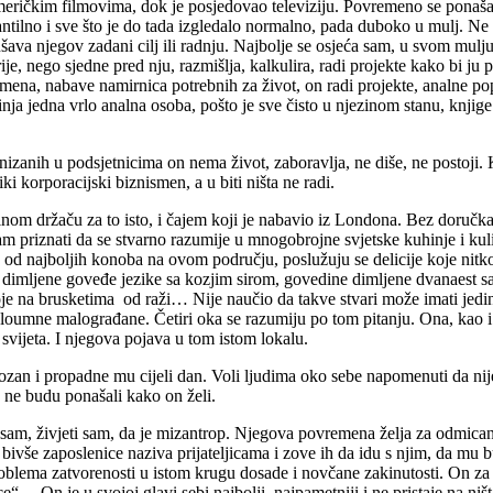
eričkim filmovima, dok je posjedovao televiziju. Povremeno se ponaša k
tilno i sve što je do tada izgledalo normalno, pada duboko u mulj. Ne zn
ava njegov zadani cilj ili radnju. Najbolje se osjeća sam, u svom mulju
orije, nego sjedne pred nju, razmišlja, kalkulira, radi projekte kako bi j
jemena, nabave namirnica potrebnih za život, on radi projekte, analne po
ja jedna vrlo analna osoba, pošto je sve čisto u njezinom stanu, knjige 
anizanih u podsjetnicima on nema život, zaboravlja, ne diše, ne postoj
i korporacijski biznismen, a u biti ništa ne radi.
m držaču za to isto, i čajem koji je nabavio iz Londona. Bez doručka ne
riznati da se stvarno razumije u mnogobrojne svjetske kuhinje i kulinar
od najboljih konoba na ovom području, poslužuju se delicije koje nitko 
ne, dimljene goveđe jezike sa kozjim sirom, govedine dimljene dvanaes
 na brusketima od raži… Nije naučio da takve stvari može imati jedin
loumne malograđane. Četiri oka se razumiju po tom pitanju. Ona, kao i g
 svijeta. I njegova pojava u tom istom lokalu.
ozan i propadne mu cijeli dan. Voli ljudima oko sebe napomenuti da nij
e ne budu ponašali kako on želi.
i sam, živjeti sam, da je mizantrop. Njegova povremena želja za odmica
vše zaposlenice naziva prijateljicama i zove ih da idu s njim, da mu bud
roblema zatvorenosti u istom krugu dosade i novčane zakinutosti. On za
e“… On je u svojoj glavi sebi najbolji, najpametniji i ne pristaje na ni