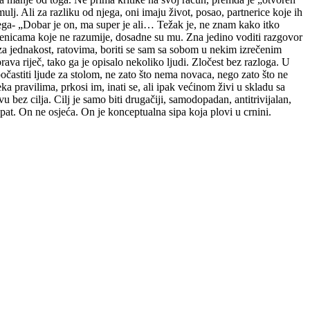
lj. Ali za razliku od njega, oni imaju život, posao, partnerice koje ih
 njega- „Dobar je on, ma super je ali… Težak je, ne znam kako itko
ečenicama koje ne razumije, dosadne su mu. Zna jedino voditi razgovor
a jednakost, ratovima, boriti se sam sa sobom u nekim izrečenim
rava riječ, tako ga je opisalo nekoliko ljudi. Zločest bez razloga. U
očastiti ljude za stolom, ne zato što nema novaca, nego zato što ne
a pravilima, prkosi im, inati se, ali ipak većinom živi u skladu sa
bez cilja. Cilj je samo biti drugačiji, samodopadan, antitrivijalan,
pat. On ne osjeća. On je konceptualna sipa koja plovi u crnini.