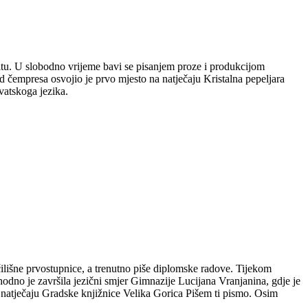
plitu. U slobodno vrijeme bavi se pisanjem proze i produkcijom
 čempresa osvojio je prvo mjesto na natječaju Kristalna pepeljara
vatskoga jezika.
čilišne prvostupnice, a trenutno piše diplomske radove. Tijekom
hodno je završila jezični smjer Gimnazije Lucijana Vranjanina, gdje je
m natječaju Gradske knjižnice Velika Gorica Pišem ti pismo. Osim