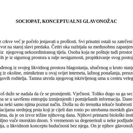
SOCIOPAT, KONCEPTUALNI GLAVONOŽAC
iz crkve već je počelo jenjavati u prošlosti. Svi prisutni ostali su zat
život na staroj slavi predaka. Četiri oka razbijala su međusobnu zapanje
su iz njegovog nekoordiniranog tijela. Osoba koja ne poštuje tuđi pros
je iz sigurnog prostora u ralje nesigurnosti, propitkivanje svog postojan
ađenog iz svojeg likvidnog prostora blagostanja, ubačenog u kruto stan
 iz okoline, mimikriran u ovaj svijet interneta, lažnog ponašanja, preu
ovih roditelja. Tamna utvrda njegovog iskrivljenog uma u centru velegr
oš duže se nadala da će se promijeniti. Vječnost. Toliko dugo su ga sec
pa se u savršenu entropiju izmijenjenih i pomiješanih informacija. Dane 
 na neki samo njima poznat način. Došla su do trenutka tekuće hrabrosti 
ulacijama srednjeg prsta koji je cijeli dan ronio po utrobama morskih gla
a, da je on izvor težine njihovog dana. Njihovi primarni biološki instink
esciljno vuče morskim dnom. S vremenom su degenerirali u neke podljud
cija, u likvidnom konceptu budućnosti bez njega. On je njihov glavonoža