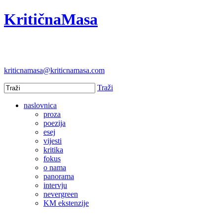
KritičnaMasa
kriticnamasa@kriticnamasa.com
Traži
naslovnica
proza
poezija
esej
vijesti
kritika
fokus
o nama
panorama
intervju
nevergreen
KM ekstenzije