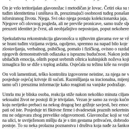
On je vrlo teritorijalan glavonožac i metodičan je lovac. Četiri oka su
tuđim identitetima i uništava ih, preuzimajući osobnosti tuđeg ponaš
isforsiranog života. Njega. Svi oko njega postaju kolekcionarska jaja, s
Njegove oči olovnog pogleda, ali ne previše pronicave, samo traže slje
preuzeti identitet je čvrst, ali neobjašnjivo nepostojan, poput nekohere
Spekulativna rekonstrukcija glavonošca u njihovim glavama sve se više 
se hrani tuđim vizijama svijeta, ogoljeno, spremno na napad bilo koje
zlostavljanja, verbalnog, psihičkog, pomalo i fizičkog, ovisno o razda
njegovih demonstrativnih odlazaka u ispraznu budućnost. Nakon jednog 
ubilačkih emocija, oštrih poput srebrnih oštrica kuhinjskih noževa koj
izmaglica što se diže s toplog asfalta. Osjećala su težinu kiše na svo
On voli lamentirati, teško kontrolira izgovorene neistine, za njega ne v
posjeduje osjećaj krivnje ili sućuti. Razmišljanja su iracionalna, mije
tamo uči i preuzima informacije kako reagirati na vanjske podražaje.
Umrla mu je bliska osoba, reakcija stiže nakon nekoliko minuta ciljano
seksualni život ne postoji ili je trivijalan. Vezan je samo za svoju kuć
koju nerijetko prebaci na nekog drugog bez grižnje savjesti, bez emoc
pati od iste. Posjeduje tri fiktivne firme i dvadesetak praznih nekretn
mu ne odgovara zbog prevelike odgovornosti. Glavonožac koji se vuče
na ulici, te uvriježenom mišlju da je s tim gestama prihvaćen, dobrodoš
postoje. To su neka prolazna poznanstva i društva koja nađe za šankom