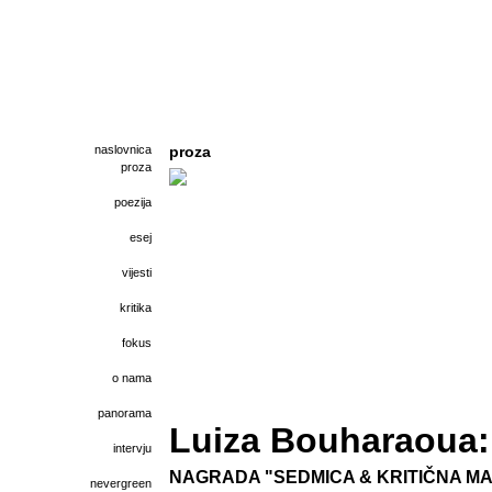
naslovnica
proza
proza
poezija
esej
vijesti
kritika
fokus
o nama
panorama
Luiza Bouharaoua:
intervju
NAGRADA "SEDMICA & KRITIČNA MAS
nevergreen