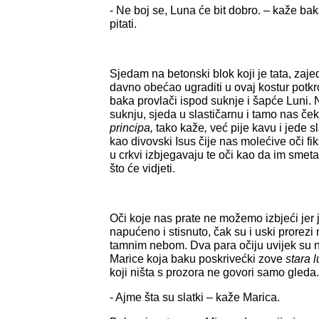
- Ne boj se, Luna će bit dobro. – kaže b
pitati.
Sjedam na betonski blok koji je tata, zaje
davno obećao ugraditi u ovaj kostur potkr
baka provlači ispod suknje i šapće Luni. 
suknju, sjeda u slastičarnu i tamo nas če
principa,
tako kaže
,
već pije kavu i jede sl
kao divovski Isus čije nas molećive oči fiks
u crkvi izbjegavaju te oči kao da im smeta
što će vidjeti.
Oči koje nas prate ne možemo izbjeći jer j
napućeno i stisnuto, čak su i uski prore
tamnim nebom. Dva para očiju uvijek su 
Marice koja baku poskrivećki zove
stara 
koji ništa s prozora ne govori samo gleda.
- Ajme šta su slatki – kaže Marica.