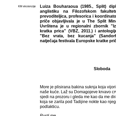
Luiza Bouharaoua (1985., Split) dipl
KM ekstenzije
anglistiku na Filozofskom fakulte
prevoditeljica, profesorica i koordinat
priče objavljivala je u The Split M
Uvrštena je u regionalni zbornik "Iz
kratka prica" (VBZ, 2011.) i antolog
"Bez vrata, bez kucanja" (Sandorf,
natječaja festivala Europske kratke pri
Sloboda
More je plisirana bakina suknja koja vijori
naše kuće. Laž su Domagojeve krvavo cr
sjedi na prozoru i gleda me kao da me dira
koja se zarila pod Tadijine nokte kao njeg
podlakticu.
Pusti me.