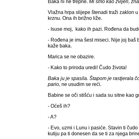
Baka ni ne trepne.
Mi smo kao zvijeri, zn
Vlažna hrpa slijepe štenadi traži zaklon
krznu. Ona ih brižno liže.
- Isuse moj, kako ih pazi. Rođena da bud
- Rođena je ima šest miseci. Nije joj baš b
kaže baka.
Marica se ne obazire.
- Kako to priroda uredi! Čudo života!
Baka ju je spasila. Štapom je rastjerala čo
pario
, ne usudim se reći.
Babine se oči stišću i sada su sitne kao g
- Oćeš ih?
- A?
- Evo, uzmi i Lunu i pasiće. Stavin ti čudo
kutiju pa ti donesen da se ti za njega brin