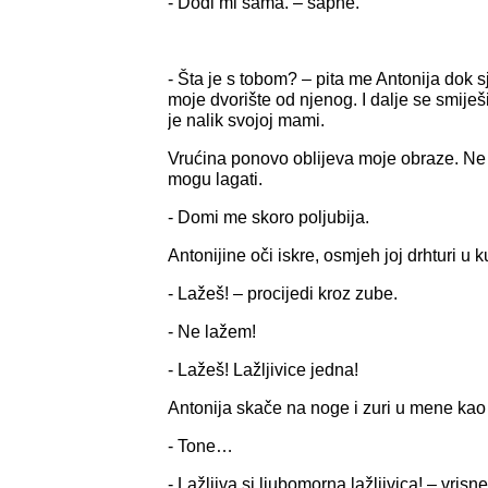
- Dođi mi sama. – šapne.
- Šta je s tobom? – pita me Antonija dok sj
moje dvorište od njenog. I dalje se smiješ
je nalik svojoj mami.
Vrućina ponovo oblijeva moje obraze. Ne
mogu lagati.
- Domi me skoro poljubija.
Antonijine oči iskre, osmjeh joj drhturi u 
- Lažeš! – procijedi kroz zube.
- Ne lažem!
- Lažeš! Lažljivice jedna!
Antonija skače na noge i zuri u mene kao 
- Tone…
- Lažljiva si ljubomorna lažljivica! – vrisn