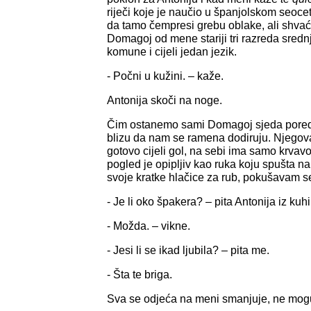
riječi koje je naučio u španjolskom seoce
da tamo čempresi grebu oblake, ali shva
Domagoj od mene stariji tri razreda sredn
komune i cijeli jedan jezik.
- Počni u kužini. – kaže.
Antonija skoči na noge.
Čim ostanemo sami Domagoj sjeda pored
blizu da nam se ramena dodiruju. Njegov
gotovo cijeli gol, na sebi ima samo krvav
pogled je opipljiv kao ruka koju spušta n
svoje kratke hlačice za rub, pokušavam se 
- Je li oko špakera? – pita Antonija iz kuhi
- Možda. – vikne.
- Jesi li se ikad ljubila? – pita me.
- Šta te briga.
Sva se odjeća na meni smanjuje, ne mogu 