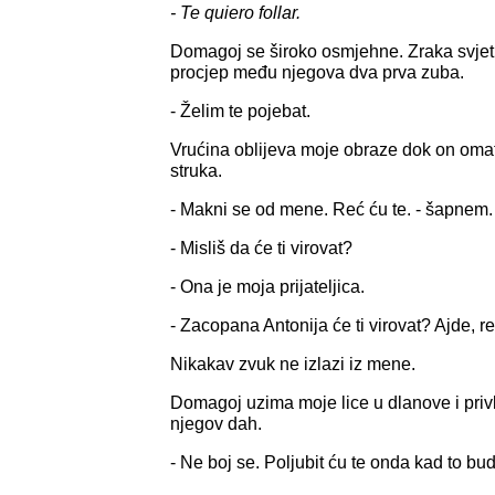
- Te quiero follar.
Domagoj se široko osmjehne. Zraka svjetla
procjep među njegova dva prva zuba.
- Želim te pojebat.
Vrućina oblijeva moje obraze dok on oma
struka.
- Makni se od mene. Reć ću te. - šapnem.
- Misliš da će ti virovat?
- Ona je moja prijateljica.
- Zacopana Antonija će ti virovat? Ajde, re
Nikakav zvuk ne izlazi iz mene.
Domagoj uzima moje lice u dlanove i priv
njegov dah.
- Ne boj se. Poljubit ću te onda kad to bud