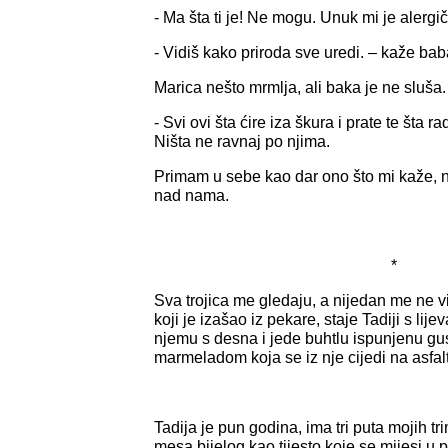
- Ma šta ti je! Ne mogu. Unuk mi je alergi
- Vidiš kako priroda sve uredi. – kaže bab
Marica nešto mrmlja, ali baka je ne sluša.
- Svi ovi šta ćire iza škura i prate te šta r
Ništa ne ravnaj po njima.
Primam u sebe kao dar ono što mi kaže, n
nad nama.
*
Sva trojica me gledaju, a nijedan me ne 
koji je izašao iz pekare, staje Tadiji s lijev
njemu s desna i jede buhtlu ispunjenu 
marmeladom koja se iz nje cijedi na asfalt
Tadija je pun godina, ima tri puta mojih t
mesa bijelog kao tijesto koje se mijesi u p