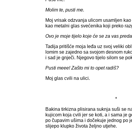
Molim te, pusti me.
Moj vrisak odzvanja ulicom usamljen kao j
kao metalni glas svećenika koji preko raz
Ovo je moje tijelo koje će se za vas predat
Tadija pritišće moja leđa uz svoj veliki obli
lomim se zajedno sa svojom desnom ruko
i sad je gnječi. Njegovo tijelo silom se p
Pusti meee! Zašto mi to opet radiš?
Moj glas cvili na ulici.
*
Bakina tirkizna plisirana suknja suši s
kujicom koja cvili jer se koti, a i sama je 
po čupavim ušima i dočekuje jednog po j
slijepo klupko života željno utjehe.