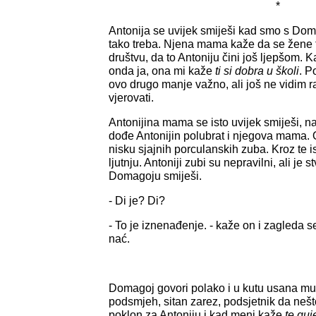
*
Antonija se uvijek smiješi kad smo s Do
tako treba. Njena mama kaže da se žene t
društvu, da to Antoniju čini još ljepšom.
onda ja, ona mi kaže
ti si dobra u školi
. P
ovo drugo manje važno, ali još ne vidim r
vjerovati.
Antonijina mama se isto uvijek smiješi, n
dođe Antonijin polubrat i njegova mama. 
nisku sjajnih porculanskih zuba. Kroz te i
ljutnju. Antoniji zubi su nepravilni, ali je
Domagoju smiješi.
- Di je? Di?
- To je iznenađenje. - kaže on i zagleda 
nać.
Domagoj govori polako i u kutu usana mu u
podsmjeh, sitan zarez, podsjetnik da nešt
poklon za Antoniju i kad meni kaže
te qui