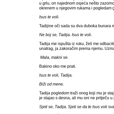
u grlu, on najednom osjeća nešto zazorn
okrenem u njegovim rukama i pogledam ga
Isus te voli.
Tadijine oči sada su dva duboka bunara 
Ne boj se, Tadija. Isus te voli.
Tadija me ispušta iz ruku, želi me odbacit
unatrag, ja zakoračim prema njemu. Uzma
Mala, makni se.
Bakino oko me prati.
Isus te voli, Tadija.
Biži od mene.
Tadija pogledom traži onog koji mu je staj
je stajao s desna, ali mu oni ne pritječu 
Sjeti se, Tadija. Sjeti se da te Isus voli sv