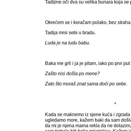
Tadijine oči dva su velika bunara koja se p
Okrećem se i koračam polako, bez straha
Tadija mrsi sebi u bradu.
Luda je na ludu babu.
Baka me grli i ja je pitam, iako po prvi p
Zašto nisi došla po mene?
Zato što moraš znat sama doći po sebe.
*
Kada se maknemo iz sjene kuća i zgrada k
ugledamo more, kažem baki da sam došla
da mi je njena mama rekla da ne dolazim, d