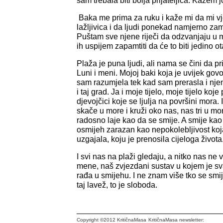
sam trebala biti bolja prijateljica. Kažem 
Baka me prima za ruku i kaže mi da mi vj
lažljivica i da ljudi ponekad namjerno zam
Puštam sve njene riječi da odzvanjaju u 
ih uspijem zapamtiti da će to biti jedino o
Plaža je puna ljudi, ali nama se čini da 
Luni i meni. Mojoj baki koja je uvijek go
sam razumjela tek kad sam prerasla i njenu
i taj grad. Ja i moje tijelo, moje tijelo ko
djevojčici koje se ljulja na površini mora.
skače u more i kruži oko nas, nas tri u moru
radosno laje kao da se smije. A smije kao 
osmijeh zarazan kao nepokolebljivost koja 
uzgajala, koju je prenosila cijeloga života
I svi nas na plaži gledaju, a nitko nas ne 
mene, naš zvjezdani sustav u kojem je s
rađa u smijehu. I ne znam više tko se smije,
taj lavež, to je sloboda.
Copyright ©2012 KritičnaMasa
KritičnaMasa newsletter: