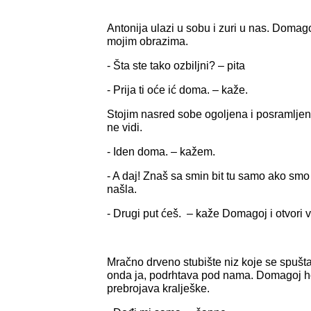
Antonija ulazi u sobu i zuri u nas. Domago
mojim obrazima.
- Šta ste tako ozbiljni? – pita
- Prija ti oće ić doma. – kaže.
Stojim nasred sobe ogoljena i posramljena,
ne vidi.
- Iden doma. – kažem.
- A daj! Znaš sa smin bit tu samo ako smo 
našla.
- Drugi put ćeš. – kaže Domagoj i otvori v
Mračno drveno stubište niz koje se spušt
onda ja, podrhtava pod nama. Domagoj h
prebrojava kralješke.