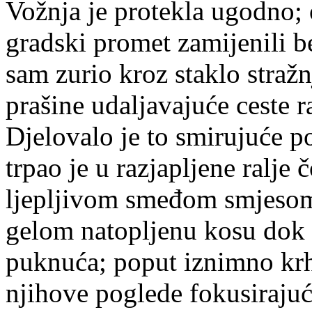
Vožnja je protekla ugodno;
gradski promet zamijenili b
sam zurio kroz staklo straž
prašine udaljavajuće ceste r
Djelovalo je to smirujuće p
trpao je u razjapljene ralje 
ljepljivom smeđom smjesom.
gelom natopljenu kosu dok 
puknuća; poput iznimno kr
njihove poglede fokusiraju