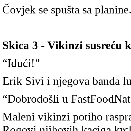
Čovjek se spušta sa planine.
Skica 3 - Vikinzi susreću 
“Idući!”
Erik Sivi i njegova banda l
“Dobrodošli u FastFoodNa
Maleni vikinzi potiho raspr
Rogovi njihovih kaciga kr