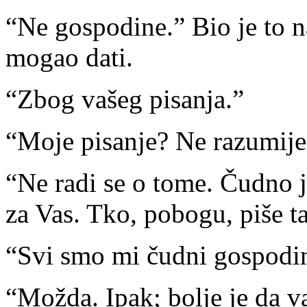
“Ne gospodine.” Bio je to n
mogao dati.
“Zbog vašeg pisanja.”
“Moje pisanje? Ne razumije
“Ne radi se o tome. Čudno j
za Vas. Tko, pobogu, piše t
“Svi smo mi čudni gospodi
“Možda. Ipak; bolje je da 