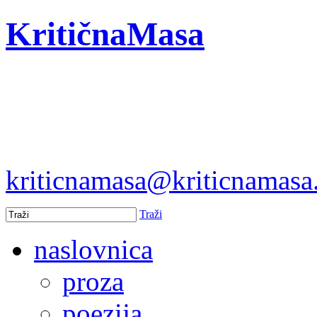
KritičnaMasa
kriticnamasa@kriticnamas
Traži
naslovnica
proza
poezija