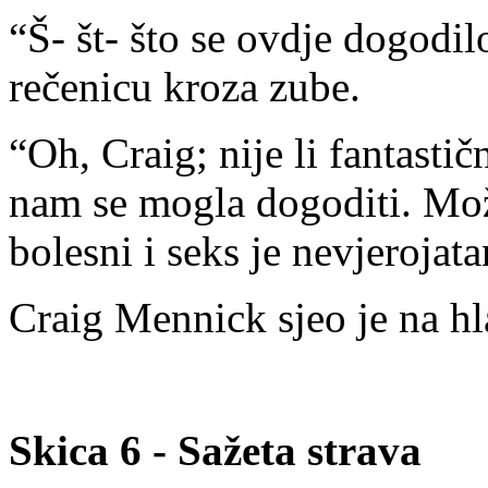
“Š- št- što se ovdje dogodilo
rečenicu kroza zube.
“Oh, Craig; nije li fantasti
nam se mogla dogoditi. Mož
bolesni i seks je nevjerojata
Craig Mennick sjeo je na hl
Skica 6 - Sažeta strava