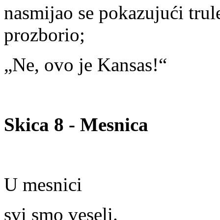
nasmijao se pokazujući trul
prozborio;
„Ne, ovo je Kansas!“
Skica 8 - Mesnica
U mesnici
svi smo veseli.