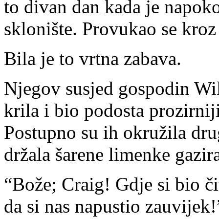
to divan dan kada je napoko
sklonište. Provukao se kroz 
Bila je to vrtna zabava.
Njegov susjed gospodin Wilk
krila i bio podosta prozirnij
Postupno su ih okružila dru
držala šarene limenke gazir
“Bože; Craig! Gdje si bio č
da si nas napustio zauvijek!