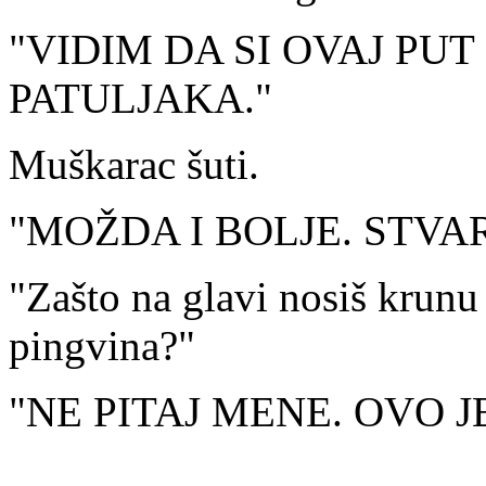
"VIDIM DA SI OVAJ PUT
PATULJAKA."
Muškarac šuti.
"MOŽDA I BOLJE. STVA
"Zašto na glavi nosiš krunu 
pingvina?"
"NE PITAJ MENE. OVO J
...