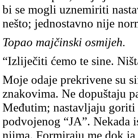
bi se mogli uznemiriti nastav
nešto; jednostavno nije nor
Topao majčinski osmijeh.
“Izliječiti ćemo te sine. Ništ
Moje odaje prekrivene su 
znakovima. Ne dopuštaju pac
Međutim; nastavljaju goriti
podvojenog “JA”. Nekada ist
njima. Formiraju me dok ja 