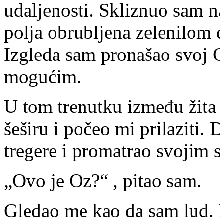
udaljenosti. Skliznuo sam n
polja obrubljena zelenilom 
Izgleda sam pronašao svoj O
mogućim.
U tom trenutku između žita 
šeširu i počeo mi prilaziti.
tregere i promatrao svojim 
„Ovo je Oz?“ , pitao sam.
Gledao me kao da sam lud. 