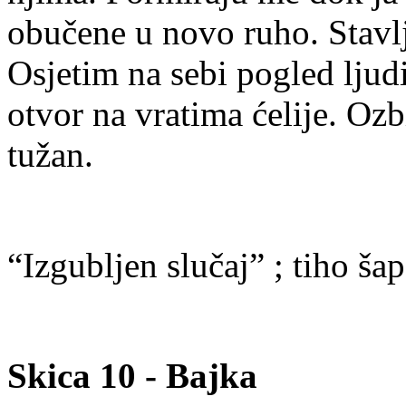
obučene u novo ruho. Stavlj
Osjetim na sebi pogled ljud
otvor na vratima ćelije. Ozb
tužan.
“Izgubljen slučaj” ; tiho šap
Skica 10 - Bajka