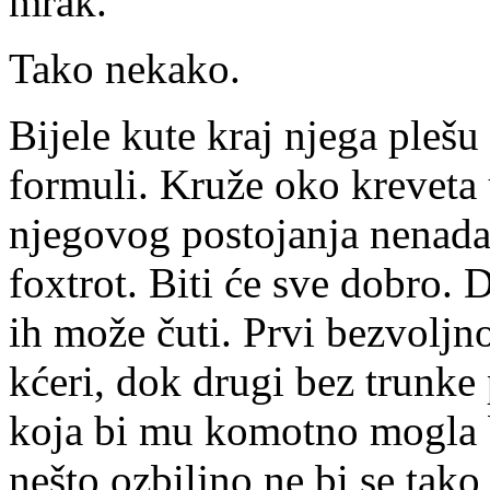
mrak.
Tako nekako.
Bijele kute kraj njega plešu
formuli. Kruže oko kreveta
njegovog postojanja nenada
foxtrot. Biti će sve dobro.
ih može čuti. Prvi bezvoljno
kćeri, dok drugi bez trunke
koja bi mu komotno mogla bi
nešto ozbiljno ne bi se tako