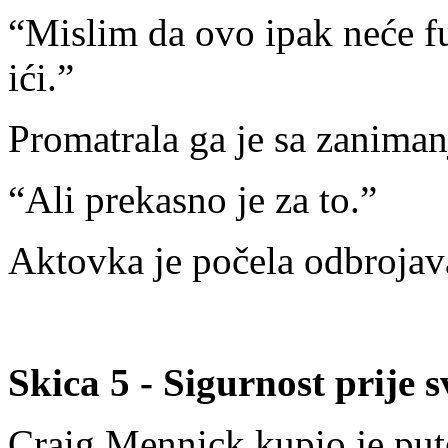
“Mislim da ovo ipak neće fu
ići.”
Promatrala ga je sa zanima
“Ali prekasno je za to.”
Aktovka je počela odbrojava
Skica 5 - Sigurnost prije 
Craig Mennick kupio je put