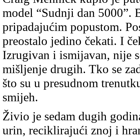
model “Sudnji dan 5000”. B
pripadajućim popustom. Post
preostalo jedino čekati. I če
Izrugivan i ismijavan, nije 
mišljenje drugih. Tko se zad
što su u presudnom trenutku
smijeh.
Živio je sedam dugih godina
urin, reciklirajući znoj i h