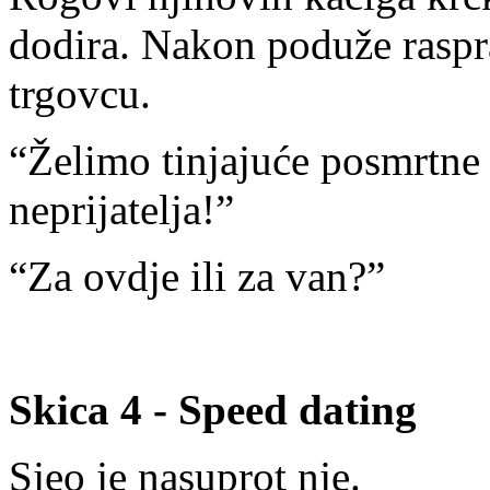
dodira. Nakon poduže raspr
trgovcu.
“Želimo tinjajuće posmrtne 
neprijatelja!”
“Za ovdje ili za van?”
Skica 4 - Speed dating
Sjeo je nasuprot nje.