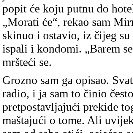
popit će koju putnu do hotel
„Morati će“, rekao sam Mirn
skinuo i ostavio, iz čijeg s
ispali i kondomi. „Barem se
mršteći se.
Grozno sam ga opisao. Svatk
radio, i ja sam to činio čes
pretpostavljajući prekide to
maštajući o tome. Ali uvij