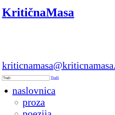
KritičnaMasa
kriticnamasa@kriticnamas
Traži
naslovnica
proza
poezija