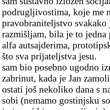
sam sustavno izložen socija
podrugljivostima, koje me n
pravobraniteljstvo svakako 
razmišljam, bila je to jedna
alfa autsajderima, prototips
što sva prijat
sam bio posebno ugodno izn
zabrinut, kada je Jan zamolio
ostati još nekoliko dana s 
sobi (nemamo gostinjsku sob