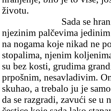
živ
Sada se hranim drug
njezinim palčevima jedinim
na nogama koje nikad ne po
stopalima, njenim koljenim
su bez kosti, grudima gran
prpošnim, nesavladivim. Ona
skuhao, a trebalo ju je samo
da se razgradi, zavući se u n
čestice koje sada lako stapa