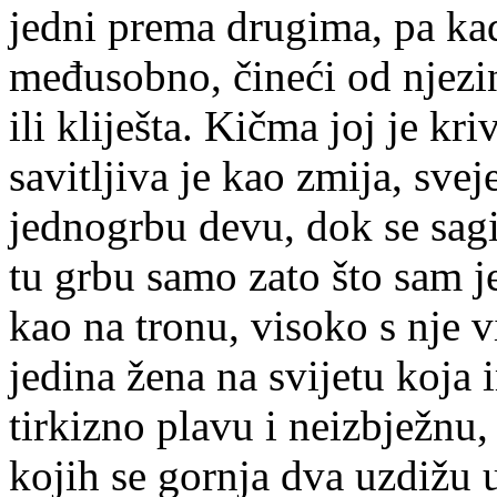
jedni prema drugima, pa kad
međusobno, čineći od njezin
ili kliješta. Kičma joj je k
savitljiva je kao zmija, sve
jednogrbu devu, dok 
tu grbu samo zato što sam jed
kao na tronu, visoko s nje 
jedina žena na svijetu koja 
tirkizno plavu i neizbježnu, 
kojih se gornja dva uzdižu u