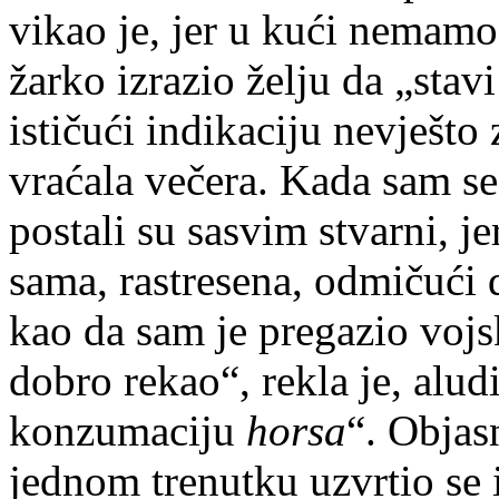
vikao je, jer u kući nemamo 
žarko izrazio želju da „stavi
ističući indikaciju nevješto
vraćala večera. Kada sam se
postali su sasvim stvarni, j
sama, rastresena, odmičući 
kao da sam je pregazio vojs
dobro rekao“, rekla je, alud
konzumaciju
horsa
“. Objas
jednom trenutku uzvrtio se i