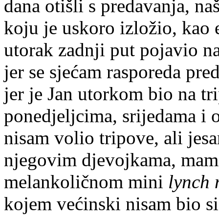
dana otišli s predavanja, n
koju je uskoro izložio, kao e
utorak zadnji put pojavio n
jer se sjećam rasporeda pred
jer je Jan utorkom bio na tr
ponedjeljcima, srijedama i 
nisam volio tripove, ali je
njegovim djevojkama, mami 
melankoličnom mini
lynch
kojem većinski nisam bio sig