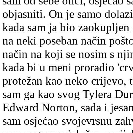
sam od sebe otići, osjećao
objasniti. On je samo dolazi
kada sam ja bio zaokupljen
na neki poseban način pošt
način na koji se nosim s nj
kada bi u meni proradio 'crv
protežan kao neko crijevo, t
sam ga kao svog Tylera Durd
Edward Norton, sada i jesa
sam osjećao svojevrsnu zahv