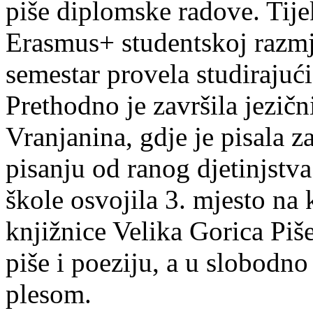
piše diplomske radove. Tije
Erasmus+ studentskoj razmj
semestar provela studirajuć
Prethodno je završila jezič
Vranjanina, gdje je pisala z
pisanju od ranog djetinjstva
škole osvojila 3. mjesto na
knjižnice Velika Gorica Piš
piše i poeziju, a u slobodno
plesom.