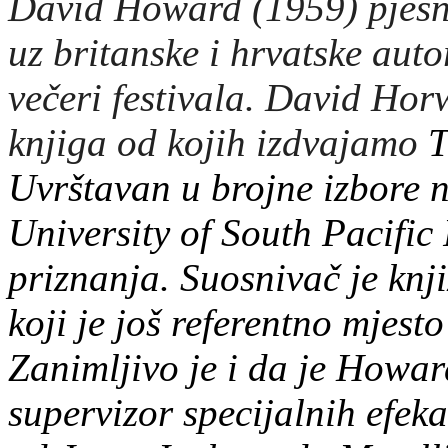
David Howard (1959) pjesni
uz britanske i hrvatske aut
večeri
festivala
. David Horw
knjiga od kojih izdvajamo
T
Uvrštavan u brojne izbore n
University of South Pacific
priznanja. Suosnivač je knj
koji je još referentno mjest
Zanimljivo je i da je Howar
supervizor specijalnih efeka