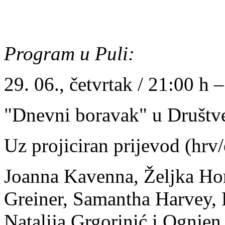
Program u Puli:
29. 06., četvrtak / 21:00 h 
"Dnevni boravak" u Društv
Uz projiciran prijevod (hrv/
Joanna Kavenna, Željka Hor
Greiner, Samantha Harvey, 
Natalija Grgorinić i Ognje