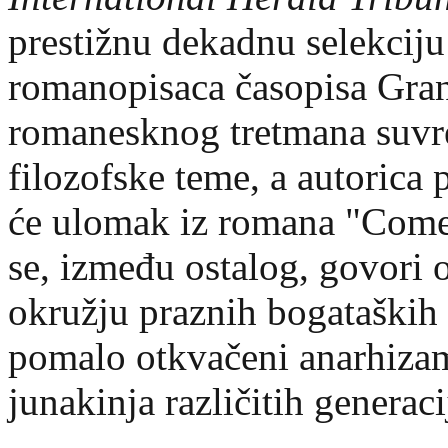
prestižnu dekadnu selekciju
romanopisaca časopisa Gra
romanesknog tretmana suvr
filozofske teme, a autorica p
će ulomak iz romana "Come
se, između ostalog, govori o
okružju praznih bogataških 
pomalo otkvačeni anarhizam
junakinja različitih generaci