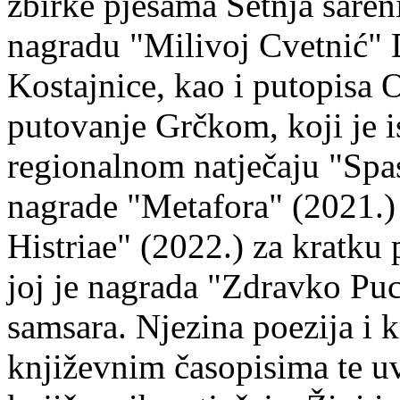
zbirke pjesama Šetnja šaren
nagradu "Milivoj Cvetnić" D
Kostajnice, kao i putopisa 
putovanje Grčkom, koji je i
regionalnom natječaju "Spa
nagrade "Metafora" (2021.)
Histriae" (2022.) za kratku
joj je nagrada "Zdravko Puc
samsara. Njezina poezija i k
književnim časopisima te uv