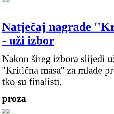
Natječaj nagrade ''Kr
- uži izbor
Nakon šireg izbora slijedi 
''Kritična masa'' za mlade pr
tko su finalisti.
proza