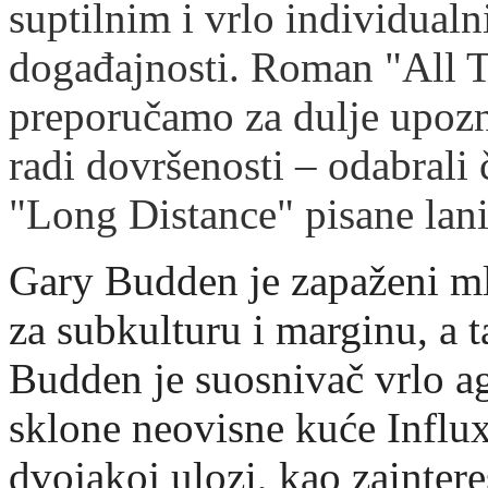
suptilnim i vrlo individual
događajnosti. Roman "All T
preporučamo za dulje upozn
radi dovršenosti – odabrali 
"Long Distance" pisane lan
Gary Budden je zapaženi ml
za subkulturu i marginu, a t
Budden je suosnivač vrlo ag
sklone neovisne kuće Influx 
dvojakoj ulozi, kao zaintere