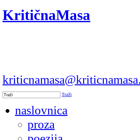
KritičnaMasa
kriticnamasa@kriticnamas
Traži
naslovnica
proza
poezija