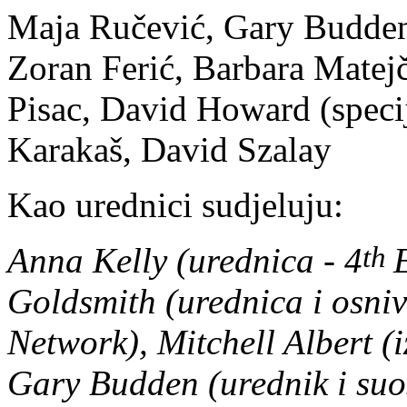
Maja Ručević, Gary Budden
Zoran Ferić, Barbara Matej
Pisac,
David Howard
(speci
Karakaš, David Szalay
Kao urednici sudjeluju:
th
Anna Kelly (urednica - 4
Goldsmith (urednica i osni
Network), Mitchell Albert (
Gary Budden (urednik i suos