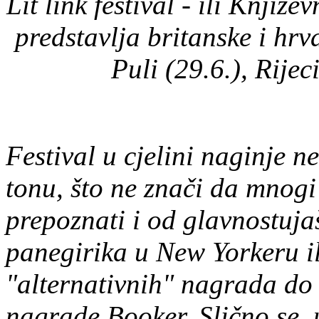
Lit link festival - ili Knji
predstavlja britanske i hrv
Puli (29.6.), Rijec
Festival u cjelini naginje 
tonu, što ne znači da mnogi
prepoznati i od glavnostuja
panegirika u New Yorkeru i
"alternativnih" nagrada do u
nagrade Booker. Slično se, 