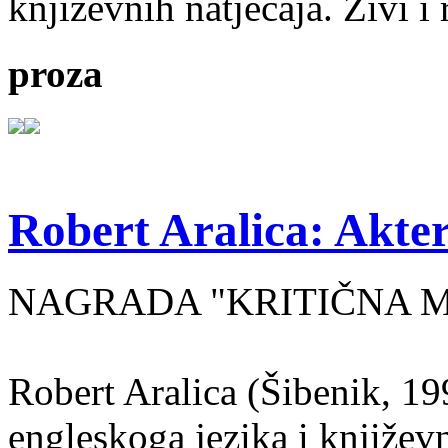
književnih natječaja. Živi i
proza
Robert Aralica: Akter
NAGRADA "KRITIČNA MASA
Robert Aralica (Šibenik, 199
engleskoga jezika i književ