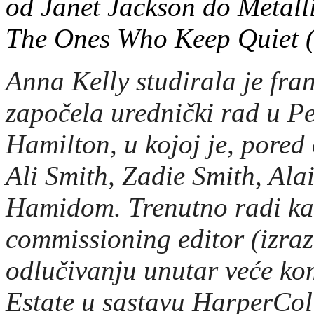
od Janet Jackson do Metalli
The Ones Who Keep Quiet
Anna Kelly studirala je fran
započela urednički rad u P
Hamilton, u kojoj je, pored
Ali Smith, Zadie Smith, A
Hamidom. Trenutno radi kao
commissioning editor
(izra
odlučivanju unutar veće ko
Estate u sastavu HarperColli