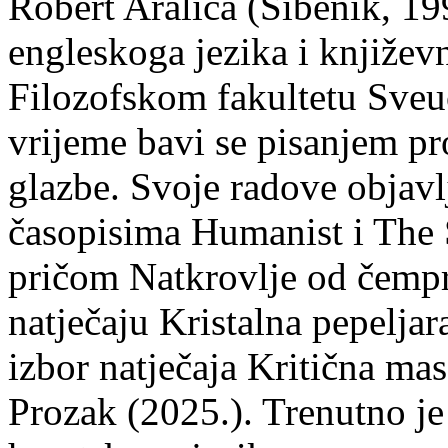
Robert Aralica (Šibenik, 199
engleskoga jezika i književ
Filozofskom fakultetu Sveuč
vrijeme bavi se pisanjem pr
glazbe. Svoje radove objavl
časopisima Humanist i The 
pričom Natkrovlje od čempr
natječaju Kristalna pepeljar
izbor natječaja Kritična mas
Prozak (2025.). Trenutno je