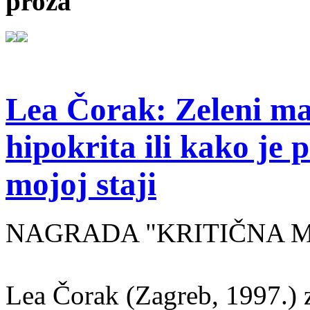
proza
Lea Čorak: Zeleni man
hipokrita ili kako je 
mojoj staji
NAGRADA "KRITIČNA MASA
Lea Čorak (Zagreb, 1997.) z