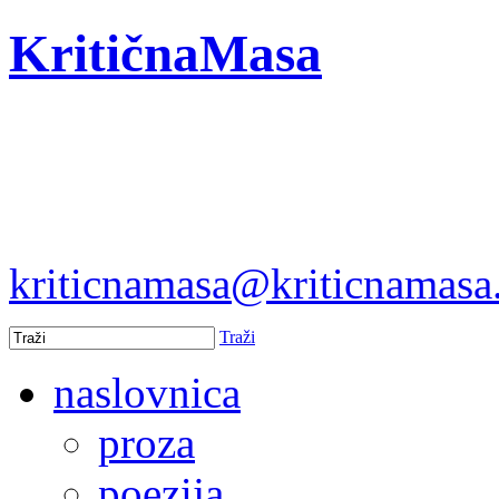
KritičnaMasa
kriticnamasa@kriticnamas
Traži
naslovnica
proza
poezija