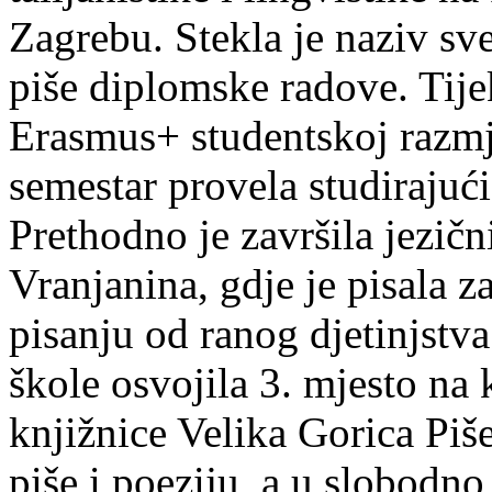
Zagrebu. Stekla je naziv sv
piše diplomske radove. Tije
Erasmus+ studentskoj razmj
semestar provela studirajuć
Prethodno je završila jezič
Vranjanina, gdje je pisala z
pisanju od ranog djetinjstva
škole osvojila 3. mjesto na
knjižnice Velika Gorica Piš
piše i poeziju, a u slobodno