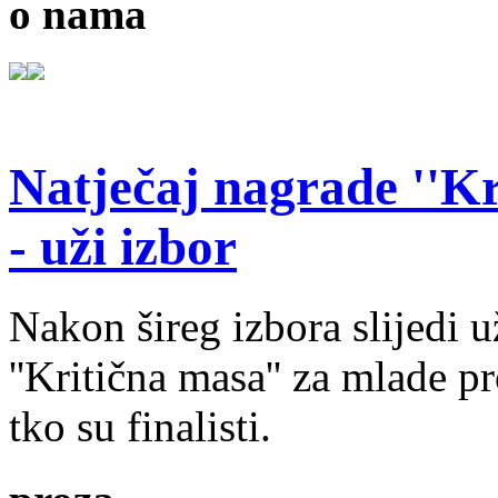
o nama
Natječaj nagrade ''Kr
- uži izbor
Nakon šireg izbora slijedi 
''Kritična masa'' za mlade pr
tko su finalisti.