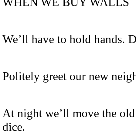
WHEN WE BUY WALLS
We’ll have to hold hands. D
Politely greet our new neig
At night we’ll move the old 
dice.