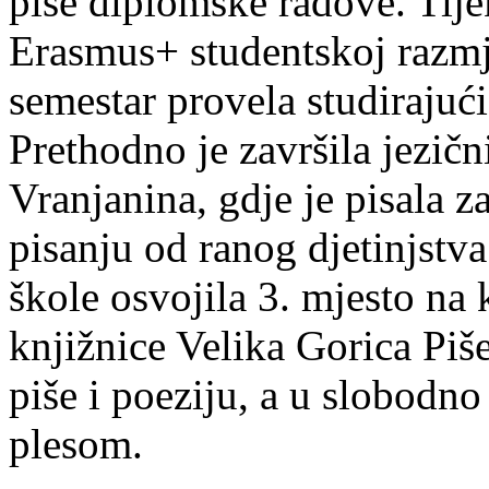
piše diplomske radove. Tije
Erasmus+ studentskoj razmj
semestar provela studirajuć
Prethodno je završila jezič
Vranjanina, gdje je pisala z
pisanju od ranog djetinjstva
škole osvojila 3. mjesto na
knjižnice Velika Gorica Piš
piše i poeziju, a u slobodno
plesom.