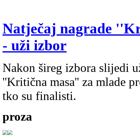
Natječaj nagrade ''Kr
- uži izbor
Nakon šireg izbora slijedi 
''Kritična masa'' za mlade pr
tko su finalisti.
proza