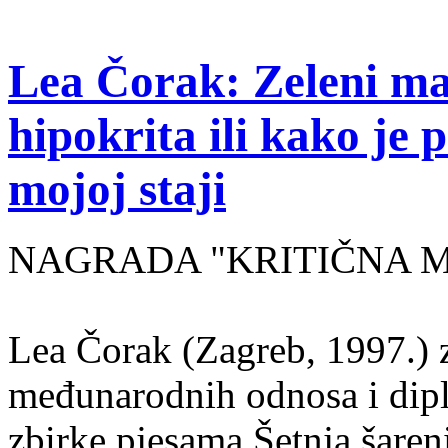
Lea Čorak: Zeleni man
hipokrita ili kako je 
mojoj staji
NAGRADA "KRITIČNA MASA
Lea Čorak (Zagreb, 1997.) z
međunarodnih odnosa i dipl
zbirke pjesama Šetnja šaren