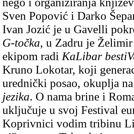
nego i organiziranja knjiže
Sven Popović i Darko Šepa
Ivan Jozić je u Gavelli po
G-točka
, u Zadru je Želimir 
ekipom radi
KaLibar bestiV
Kruno Lokotar, koji generaci
urednički posao, okuplja na
jezika
. O nama brine
i Roma
uključuje u svoj Festival eu
Koprivnici vodim tribinu Li