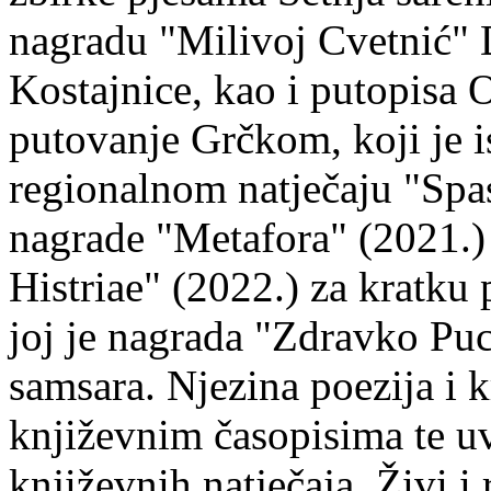
nagradu "Milivoj Cvetnić" D
Kostajnice, kao i putopisa 
putovanje Grčkom, koji je i
regionalnom natječaju "Spa
nagrade "Metafora" (2021.)
Histriae" (2022.) za kratku
joj je nagrada "Zdravko Puc
samsara. Njezina poezija i k
književnim časopisima te uv
književnih natječaja. Živi i