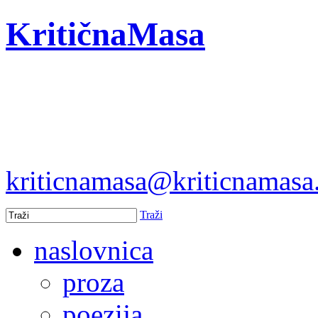
KritičnaMasa
kriticnamasa@kriticnamas
Traži
naslovnica
proza
poezija