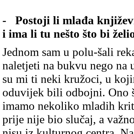
- Postoji li mlađa književ
i ima li tu nešto što bi žel
Jednom sam u polu-šali rek
naletjeti na bukvu nego na u
su mi ti neki kružoci, u koj
oduvijek bili odbojni. Ono 
imamo nekoliko mladih kriti
prije nije bio slučaj, a važ
nisu iz kulturnog centra. N