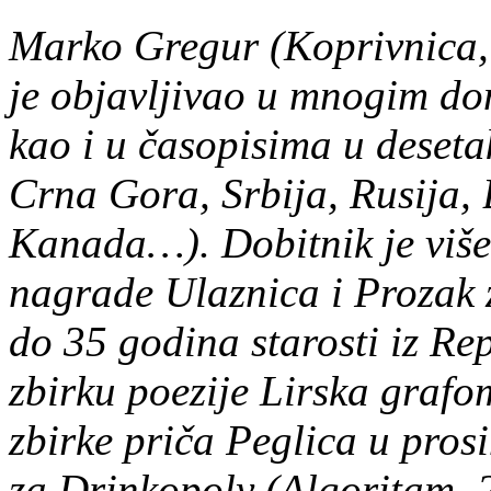
Marko Gregur (Koprivnica, 1
je objavljivao u mnogim d
kao i u časopisima u deseta
Crna Gora, Srbija, Rusija, 
Kanada…). Dobitnik je više
nagrade Ulaznica i Prozak z
do 35 godina starosti iz Re
zbirku poezije Lirska grafo
zbirke priča Peglica u pro
za Drinkopoly (Algoritam, 