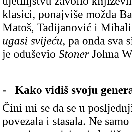
djetinjstvu zavolio književn
klasici, ponajviše možda Ba
Matoš, Tadijanović i Miha
ugasi svijeću
, pa onda sva 
je oduševio
Stoner
Johna Wi
- Kako vidiš svoju gener
Čini mi se da se u posljedn
povezala i stasala. Ne samo 