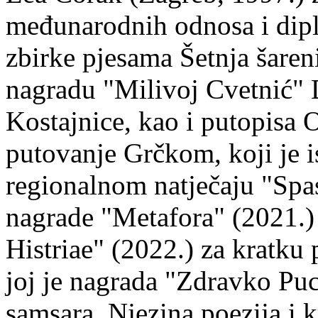
međunarodnih odnosa i dipl
zbirke pjesama Šetnja šaren
nagradu "Milivoj Cvetnić" D
Kostajnice, kao i putopisa 
putovanje Grčkom, koji je i
regionalnom natječaju "Spa
nagrade "Metafora" (2021.)
Histriae" (2022.) za kratku
joj je nagrada "Zdravko Puc
samsara. Njezina poezija i k