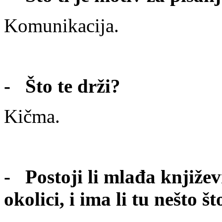
Komunikacija.
- Što te drži?
Kičma.
- Postoji li mlađa knjiže
okolici, i ima li tu nešto št