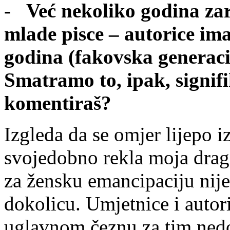
- Već nekoliko godina za
mlade pisce – autorice ima
godina (fakovska generacij
Smatramo to, ipak, signi
komentiraš?
Izgleda da se omjer lijepo i
svojedobno rekla moja drag
za žensku emancipaciju nij
dokolicu. Umjetnice i autor
uglavnom čeznu za tim nedo