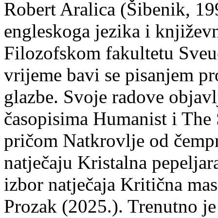
Robert Aralica (Šibenik, 199
engleskoga jezika i književ
Filozofskom fakultetu Sveuč
vrijeme bavi se pisanjem pr
glazbe. Svoje radove objavl
časopisima Humanist i The 
pričom Natkrovlje od čempr
natječaju Kristalna pepeljar
izbor natječaja Kritična mas
Prozak (2025.). Trenutno je