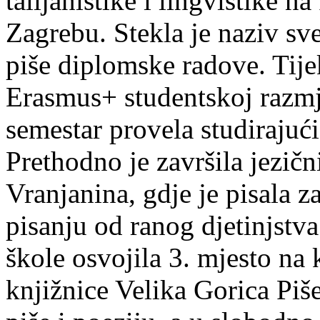
talijanistike i lingvistike n
Zagrebu. Stekla je naziv sv
piše diplomske radove. Tije
Erasmus+ studentskoj razmj
semestar provela studirajuć
Prethodno je završila jezič
Vranjanina, gdje je pisala z
pisanju od ranog djetinjstva
škole osvojila 3. mjesto na
knjižnice Velika Gorica Piš