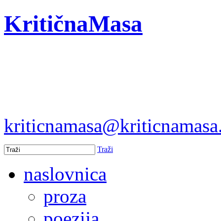
KritičnaMasa
kriticnamasa@kriticnamas
Traži
naslovnica
proza
poezija