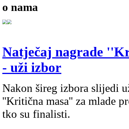
o nama
Natječaj nagrade ''Kr
- uži izbor
Nakon šireg izbora slijedi 
''Kritična masa'' za mlade pr
tko su finalisti.