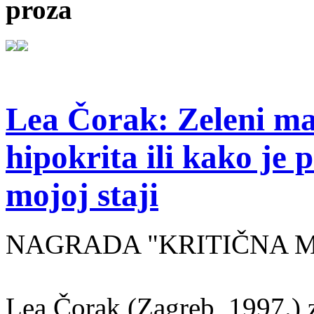
proza
Lea Čorak: Zeleni man
hipokrita ili kako je 
mojoj staji
NAGRADA "KRITIČNA MASA
Lea Čorak (Zagreb, 1997.) z