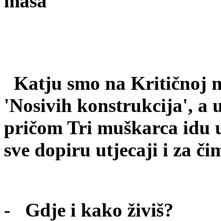
masa
Katju smo na Kritičnoj m
'Nosivih konstrukcija', a 
pričom Tri muškarca idu u
sve dopiru utjecaji i za č
- Gdje i kako živiš?