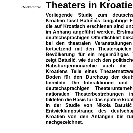
Theaters in Kroati
KM ekstenzije
Vorliegende Studie zum deutschs
Kroatien fasst Batušićs langjährig
die auf Kroatisch erschienen sind und
im Anhang angeführt werden. Erstma
deutschsprachigen Öffentlichkeit be
bei den theatralen Veranstaltunge
fortsetzend mit den Theaterspielen
Bevölkerung für ein regelmäßiges Th
zeigt Batušić, wie durch den politis
Habsburgermonarchie auch die b
Kroatiens Teile eines Theaternetz
Boden für den Durchzug der deut
bereitete. Die Interaktionen und
deutschsprachigen Theateruntern
nationalen Theaterbestrebungen i
bildeten die Basis für das spätere kroa
In der Studie von Nikola Batušić 
Entwicklungsstränge des deutschs
Kroatien von den Anfängen bis z
nachgezeichnet.