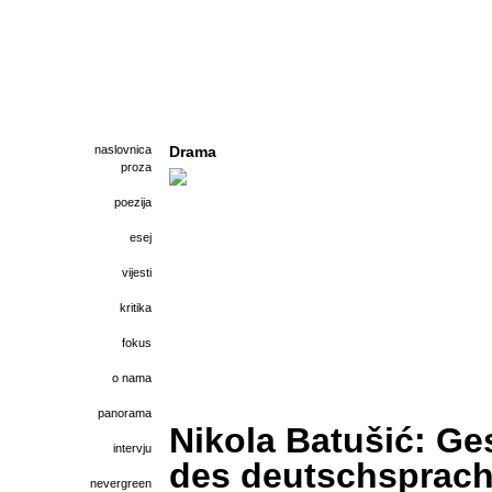
naslovnica
Drama
proza
poezija
esej
vijesti
kritika
fokus
o nama
panorama
Nikola Batušić: Ge
intervju
des deutschsprach
nevergreen