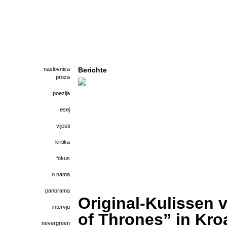
naslovnica
Berichte
proza
poezija
esej
vijesti
kritika
fokus
o nama
panorama
Original-Kulissen
intervju
of Thrones” in Kro
nevergreen