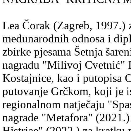
Lea Čorak (Zagreb, 1997.) z
međunarodnih odnosa i dipl
zbirke pjesama Šetnja šaren
nagradu "Milivoj Cvetnić" D
Kostajnice, kao i putopisa 
putovanje Grčkom, koji je i
regionalnom natječaju "Spa
nagrade "Metafora" (2021.)
Histriae" (2022.) za kratku