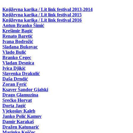
Književna karika / Lit link festival 2013-2014
Književna karika / Lit link festival 2015
Književna karika / Lit link festival 2016
Antun Branko Šimić
Krešimir Bagić
Renato Baretić
Ivana Bodrožić
Slađana Bukovac
Vlado Bulić
Branko Cegec
Vladan Desnica
Ivica Djikić
Slavenka Drakulić
Daša Drndić
Zoran Ferić
Ksaver Šandor Gjalski
Drago Glamuzina
Srećko Horvat
Dorta Jagić
Vjekoslav Kaleb
Janko Polić Kamov
Damir Karakaš
Dražen Katunarić
Marinko Koščec