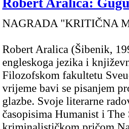
Robert Aralica: Gug
NAGRADA "KRITIČNA MA
Robert Aralica (Šibenik, 199
engleskoga jezika i književ
Filozofskom fakultetu Sveuč
vrijeme bavi se pisanjem pr
glazbe. Svoje literarne rado
časopisima Humanist i The 
kriminalističkom pričom Na