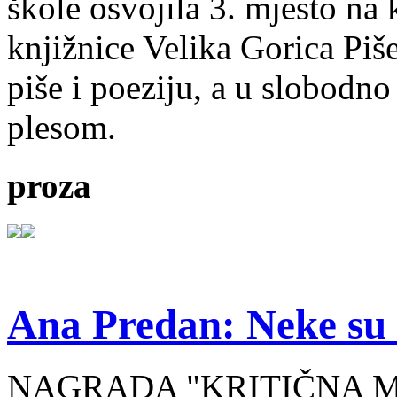
škole osvojila 3. mjesto na
knjižnice Velika Gorica Piš
piše i poeziju, a u slobodno
plesom.
proza
Ana Predan: Neke su 
NAGRADA "KRITIČNA MASA