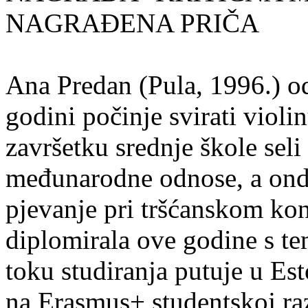
NAGRAĐENA PRIČA
Ana Predan (Pula, 1996.) od
godini počinje svirati violin
završetku srednje škole seli
međunarodne odnose, a onda
pjevanje pri tršćanskom kon
diplomirala ove godine s te
toku studiranja putuje u Es
na Erasmus+ studentskoj ra