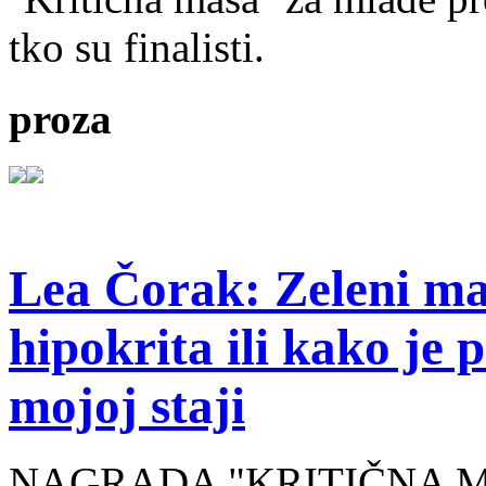
tko su finalisti.
proza
Lea Čorak: Zeleni man
hipokrita ili kako je 
mojoj staji
NAGRADA "KRITIČNA MASA