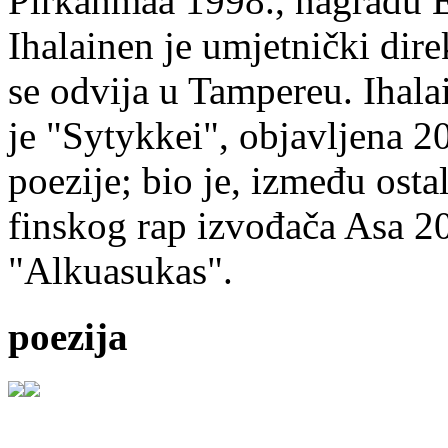
Pirkanmaa 1998., nagradu 
Ihalainen je umjetnički dire
se odvija u Tampereu. Ihala
je "Sytykkei", objavljena 2
poezije; bio je, između ost
finskog rap izvođača Asa 20
"Alkuasukas".
poezija