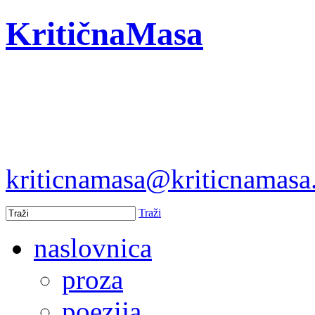
KritičnaMasa
kriticnamasa@kriticnamas
Traži
naslovnica
proza
poezija