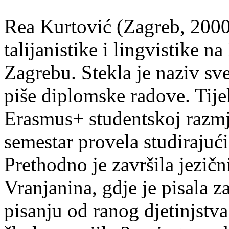
Rea Kurtović (Zagreb, 2000
talijanistike i lingvistike n
Zagrebu. Stekla je naziv sv
piše diplomske radove. Tije
Erasmus+ studentskoj razmj
semestar provela studirajuć
Prethodno je završila jezič
Vranjanina, gdje je pisala z
pisanju od ranog djetinjstva