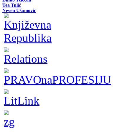
Tea Tulić
Neven Ušumović