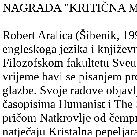
NAGRADA "KRITIČNA MASA
Robert Aralica (Šibenik, 199
engleskoga jezika i književ
Filozofskom fakultetu Sveuč
vrijeme bavi se pisanjem pr
glazbe. Svoje radove objavl
časopisima Humanist i The 
pričom Natkrovlje od čempr
natječaju Kristalna pepeljar