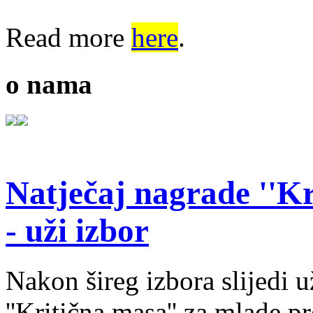
Read more
here
.
o nama
Natječaj nagrade ''Kr
- uži izbor
Nakon šireg izbora slijedi 
''Kritična masa'' za mlade pr