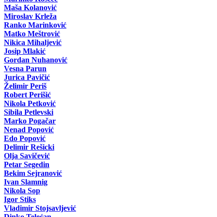
Maša Kolanović
Miroslav Krleža
Ranko Marinković
Matko Meštrović
Nikica Mihaljević
Josip Mlakić
Gordan Nuhanović
Vesna Parun
Jurica Pavičić
Želimir Periš
Robert Perišić
Nikola Petković
Sibila Petlevski
Marko Pogačar
Nenad Popović
Edo Popović
Delimir Rešicki
Olja Savičević
Petar Segedin
Bekim Sejranović
Ivan Slamnig
Nikola Sop
Igor Stiks
Vladimir Stojsavljević
Dinko Telećan