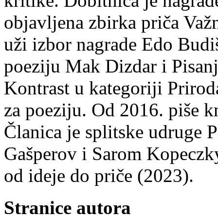
kritike. Dobitnica je nagra
objavljena zbirka priča Važn
uži izbor nagrade Edo Budiš
poeziju Mak Dizdar i Pisan
Kontrast u kategoriji Priro
za poeziju. Od 2016. piše k
Članica je splitske udruge 
Gašperov i Sarom Kopeczky 
od ideje do priče (2023).
Stranice autora