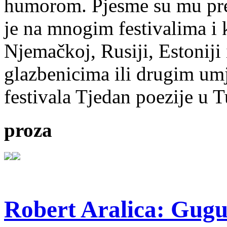
humorom. Pjesme su mu pre
je na mnogim festivalima i 
Njemačkoj, Rusiji, Estoniji
glazbenicima ili drugim umj
festivala Tjedan poezije u 
proza
Robert Aralica: Gug