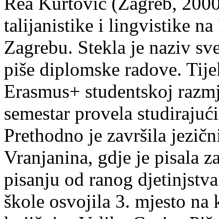
Rea Kurtović (Zagreb, 2000
talijanistike i lingvistike n
Zagrebu. Stekla je naziv sv
piše diplomske radove. Tije
Erasmus+ studentskoj razmj
semestar provela studirajuć
Prethodno je završila jezič
Vranjanina, gdje je pisala z
pisanju od ranog djetinjstva
škole osvojila 3. mjesto na