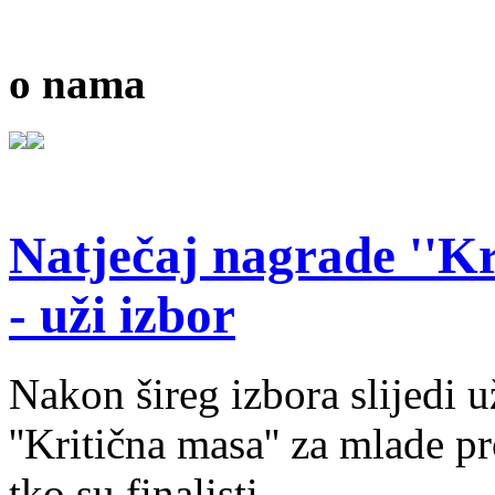
o nama
Natječaj nagrade ''Kr
- uži izbor
Nakon šireg izbora slijedi 
''Kritična masa'' za mlade pr
tko su finalisti.