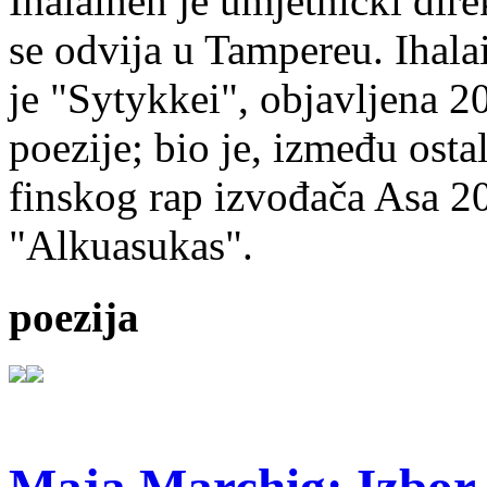
Ihalainen je umjetnički dire
se odvija u Tampereu. Ihala
je "Sytykkei", objavljena 2
poezije; bio je, između ost
finskog rap izvođača Asa 20
"Alkuasukas".
poezija