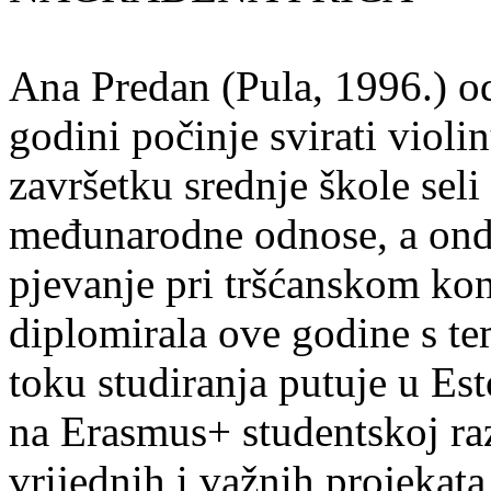
Ana Predan (Pula, 1996.) od
godini počinje svirati violin
završetku srednje škole seli
međunarodne odnose, a onda
pjevanje pri tršćanskom kon
diplomirala ove godine s te
toku studiranja putuje u Es
na Erasmus+ studentskoj ra
vrijednih i važnih projekata,