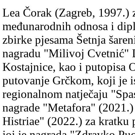
Lea Čorak (Zagreb, 1997.) z
međunarodnih odnosa i dipl
zbirke pjesama Šetnja šaren
nagradu "Milivoj Cvetnić" D
Kostajnice, kao i putopisa 
putovanje Grčkom, koji je i
regionalnom natječaju "Spa
nagrade "Metafora" (2021.)
Histriae" (2022.) za kratku
joj je nagrada "Zdravko Puc