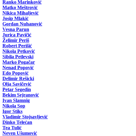
Ranko Marinković
Matko Meštrović
Nikica Mihaljević
Josip Mlakić
Gordan Nuhanović
Vesna Parun
Jurica Pavičić
Želimir Periš
Robert Perišić
Nikola Petković
Sibila Petlevski
Marko Pogačar
Nenad Popović
Edo Popović
Delimir Rešicki
Olja Savičević
Petar Segedin
Bekim Sejranović
Ivan Slamnig
Nikola Sop
Igor Stiks
Vladimir Stojsavljević
Dinko Telećan
Tea Tulić
Neven Ušumović