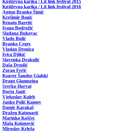
Književna karika / Lit link festival 2015
Književna karika / Lit link festival 2016
Antun Branko Šimić
Krešimir Bagić
Renato Baretić
Ivana Bodrožić
Slađana Bukovac
Vlado Bulić
Branko Cegec
Vladan Desnica
Ivica Djikić
Slavenka Drakulić
Daša Drndić
Zoran Ferić
Ksaver Šandor Gjalski
Drago Glamuzina
Srećko Horvat
Dorta Jagić
Vjekoslav Kaleb
Janko Polić Kamov
Damir Karakaš
Dražen Katunarić
Marinko Koščec
Maša Kolanović
Miroslav Krleža