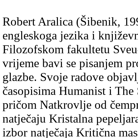
Robert Aralica (Šibenik, 199
engleskoga jezika i književ
Filozofskom fakultetu Sveuč
vrijeme bavi se pisanjem pr
glazbe. Svoje radove objavl
časopisima Humanist i The 
pričom Natkrovlje od čempr
natječaju Kristalna pepeljar
izbor natječaja Kritična mas