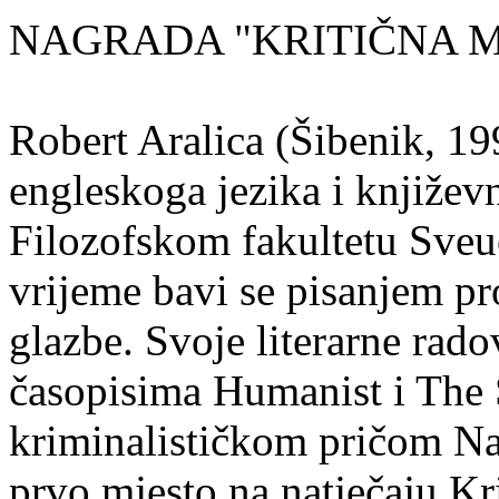
NAGRADA "KRITIČNA MA
Robert Aralica (Šibenik, 199
engleskoga jezika i književ
Filozofskom fakultetu Sveuč
vrijeme bavi se pisanjem pr
glazbe. Svoje literarne rado
časopisima Humanist i The 
kriminalističkom pričom Na
prvo mjesto na natječaju Kri