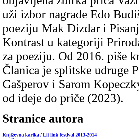
objavljena zbirka priča Važn
uži izbor nagrade Edo Budiš
poeziju Mak Dizdar i Pisan
Kontrast u kategoriji Priro
za poeziju. Od 2016. piše k
Članica je splitske udruge 
Gašperov i Sarom Kopeczky 
od ideje do priče (2023).
Stranice autora
Književna karika / Lit link festival 2013-2014