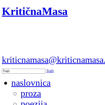
KritičnaMasa
kriticnamasa@kriticnamas
Traži
naslovnica
proza
poezija