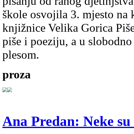
pisanju od ranog djetinjstva
škole osvojila 3. mjesto na
knjižnice Velika Gorica Piš
piše i poeziju, a u slobodno
plesom.
proza
Ana Predan: Neke su 