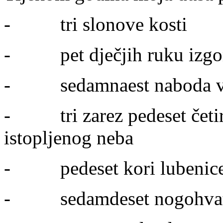
- tri slonove kosti
- pet dječjih ruku izgorj
- sedamnaest naboda vi
- tri zarez pedeset četir
istopljenog neba
- pedeset kori lubenice
- sedamdeset nogohvata 