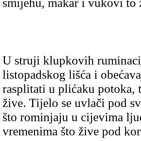
smijehu, makar i vukovi to 
U struji klupkovih ruminac
listopadskog lišća i obećava
rasplitati u plićaku potoka, 
žive. Tijelo se uvlači pod s
što rominjaju u cijevima lju
vremenima što žive pod kor