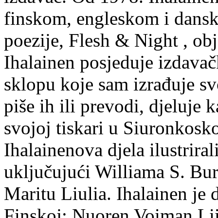
finskom, engleskom i dans
poezije, Flesh & Night , obj
Ihalainen posjeduje izdavač
sklopu koje sam izrađuje sv
piše ih ili prevodi, djeluje 
svojoj tiskari u Siuronkosk
Ihalainenova djela ilustriral
uključujući Williama S. Bur
Maritu Liulia. Ihalainen je
Finskoj: Nuoren Voiman Lii