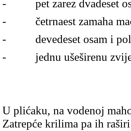
- pet zarez dvadeset osa
- četrnaest zamaha mač
- devedeset osam i pol k
- jednu ušeširenu zvijez
U plićaku, na vodenoj mahovi
Zatrepće krilima pa ih rašir