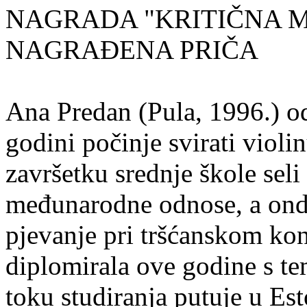
NAGRADA "KRITIČNA MASA
NAGRAĐENA PRIČA
Ana Predan (Pula, 1996.) od
godini počinje svirati violin
završetku srednje škole seli
međunarodne odnose, a onda
pjevanje pri tršćanskom kon
diplomirala ove godine s te
toku studiranja putuje u Es