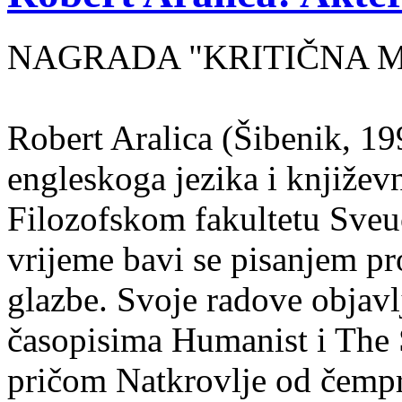
NAGRADA "KRITIČNA MASA
Robert Aralica (Šibenik, 199
engleskoga jezika i književ
Filozofskom fakultetu Sveuč
vrijeme bavi se pisanjem pr
glazbe. Svoje radove objavl
časopisima Humanist i The 
pričom Natkrovlje od čempr