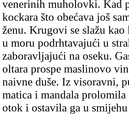
venerinih muholovki. Kad po
kockara što obećava još sam
ženu. Krugovi se slažu kao 
u moru podrhtavajući u str
zaboravljajući na oseku. Gas
oltara prospe maslinovo vino
naivne duše. Iz visoravni, pu
matica i mandala prolomila 
otok i ostavila ga u smijehu