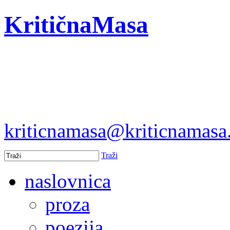
KritičnaMasa
kriticnamasa@kriticnamas
Traži
naslovnica
proza
poezija