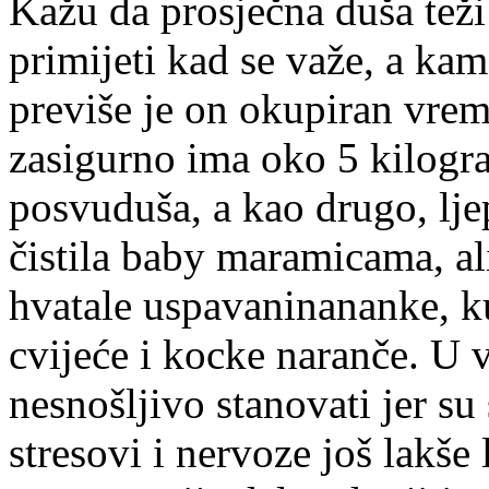
Kažu da prosječna duša tež
primijeti kad se važe, a kam
previše je on okupiran vr
zasigurno ima oko 5 kilogra
posvuduša, a kao drugo, lj
čistila baby maramicama, al
hvatale uspavaninananke, ku
cvijeće i kocke naranče. U 
nesnošljivo stanovati jer su 
stresovi i nervoze još lakše 