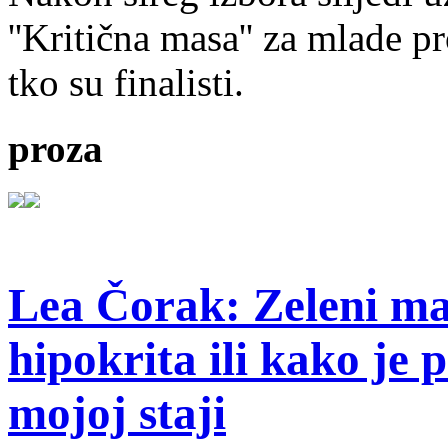
''Kritična masa'' za mlade pr
tko su finalisti.
proza
Lea Čorak: Zeleni man
hipokrita ili kako je 
mojoj staji