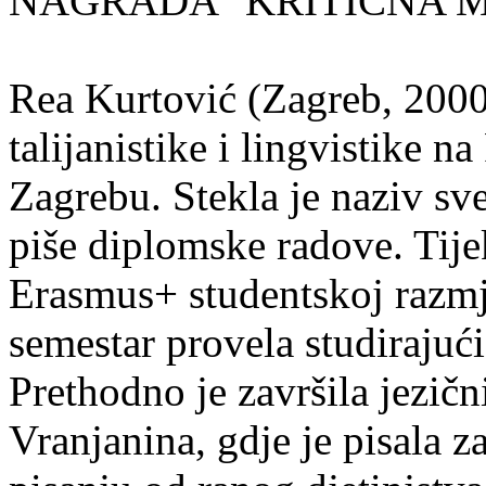
NAGRADA "KRITIČNA MASA
Rea Kurtović (Zagreb, 2000
talijanistike i lingvistike n
Zagrebu. Stekla je naziv sv
piše diplomske radove. Tije
Erasmus+ studentskoj razmj
semestar provela studirajuć
Prethodno je završila jezič
Vranjanina, gdje je pisala z