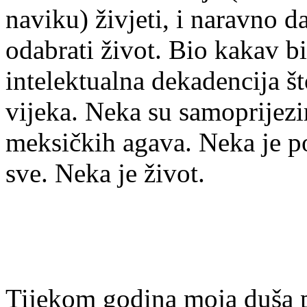
naviku) živjeti, i naravno d
odabrati život. Bio kakav bi
intelektualna dekadencija št
vijeka. Neka su samoprijezir
meksičkih agava. Neka je p
sve. Neka je život.
Tijekom godina moja duša p