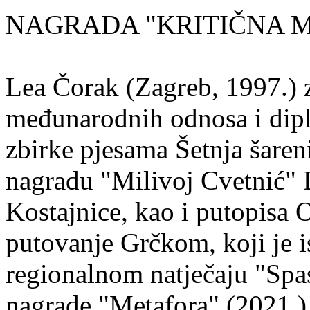
NAGRADA "KRITIČNA MASA
Lea Čorak (Zagreb, 1997.) z
međunarodnih odnosa i dipl
zbirke pjesama Šetnja šaren
nagradu "Milivoj Cvetnić" D
Kostajnice, kao i putopisa 
putovanje Grčkom, koji je i
regionalnom natječaju "Spa
nagrade "Metafora" (2021.)