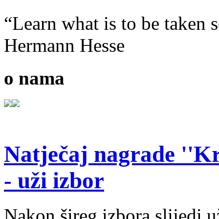
“Learn what is to be taken s
Hermann Hesse
o nama
Natječaj nagrade ''Kr
- uži izbor
Nakon šireg izbora slijedi 