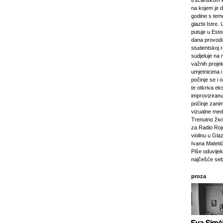
tršćanskom k
na kojem je d
godine s tem
glazbi Istre. 
putuje u Esto
dana provod
studentskoj 
sudjeluje na 
važnih projeka
umjetnicima i 
počinje se i 
te otkriva ek
improviziranu
počinje zanim
vizualne medij
Trenutno živi 
za Radio Rojc
violinu u Gla
Ivana Mateti
Piše oduvijek
najčešće seb
proza