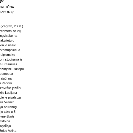
KRITIČNA
 IZBOR (8.
 (Zagreb, 2000.)
edmetni studij
 lingvistike na
akultetu u
la je naziv
rvostupnice, a
e diplomske
om studiranja je
na Erasmus+
razmjeni u sklopu
n semestar
rajući na
u Padovi.
završila jezični
ije Lucijana
dje je pisala za
pis Vranec.
nju od ranog
 je tako u 5.
vne škole
jesto na
atječaju
žnice Velika