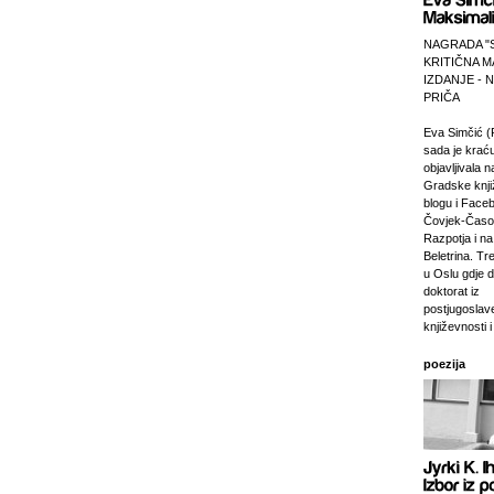
NAGRADA "
KRITIČNA M
IZDANJE -
PRIČA
Eva Simčić (
sada je krać
objavljivala 
Gradske knji
blogu i Faceb
Čovjek-Časop
Razpotja i na 
Beletrina. Tre
u Oslu gdje 
doktorat iz
postjugosla
književnosti i
poezija