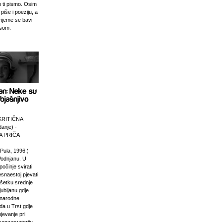
 ti pismo. Osim
 piše i poeziju, a
rijeme se bavi
esom.
KRITIČNA
anje) -
 PRIČA
Pula, 1996.)
Vodnjanu. U
počinje svirati
esnaestoj pjevati
ršetku srednje
jubljanu gdje
unarodne
da u Trst gdje
pjevanje pri