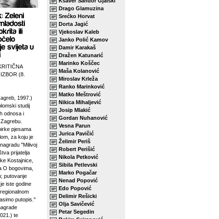
Ksaver Šandor Gjalski
Drago Glamuzina
Srećko Horvat
Dorta Jagić
Vjekoslav Kaleb
Janko Polić Kamov
Damir Karakaš
Dražen Katunarić
Marinko Koščec
KRITIČNA
Maša Kolanović
 IZBOR (8.
Miroslav Krleža
Ranko Marinković
Matko Meštrović
agreb, 1997.)
Nikica Mihaljević
plomski studij
Josip Mlakić
h odnosa i
Gordan Nuhanović
u Zagrebu.
Vesna Parun
birke pjesama
Jurica Pavičić
lom, za koju je
Želimir Periš
 nagradu "Milivoj
Robert Perišić
tva prijatelja
Nikola Petković
ke Kostajnice,
Sibila Petlevski
sa O bogovima,
Marko Pogačar
u; putovanje
Nenad Popović
je iste godine
Edo Popović
 regionalnom
Delimir Rešicki
asimo putopis."
Olja Savičević
 nagrade
Petar Segedin
021.) te