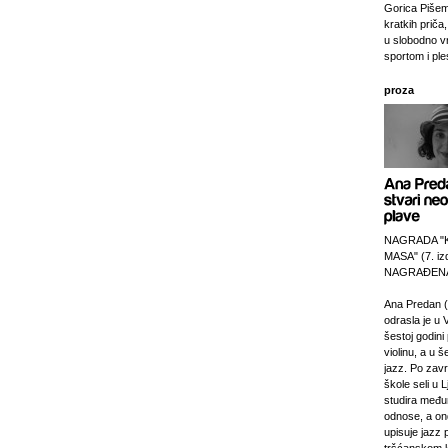
Gorica Pišem
kratkih priča,
u slobodno v
sportom i pl
proza
NAGRADA "
MASA" (7. izd
NAGRAĐENA
Ana Predan (
odrasla je u 
šestoj godini 
violinu, a u š
jazz. Po zav
škole seli u L
studira međ
odnose, a on
upisuje jazz 