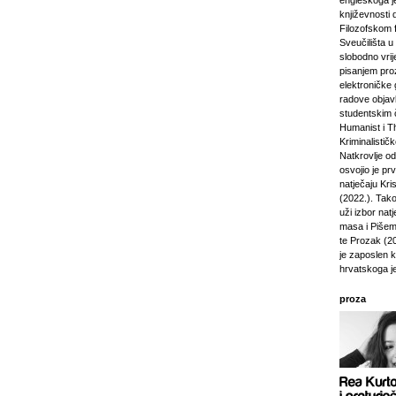
engleskoga je
književnosti 
Filozofskom f
Sveučilišta u 
slobodno vri
pisanjem pro
elektroničke 
radove objavl
studentskim 
Humanist i Th
Kriminalisti
Natkrovlje o
osvojio je pr
natječaju Kri
(2022.). Tako
uži izbor natj
masa i Pišem 
te Prozak (2
je zaposlen 
hrvatskoga j
proza