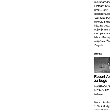
međunarodne
Histriae" (20
prozu. 2024.
dodijeljena jo
"Zdravko Puc
rukopis Skrl
Njezina poezi
objavljivane 
časopisima t
izbor više kn
natječaja. Živi
Zagrebu.
proza
NAGRADA "
MASA" - UŽI
izdanje)
Robert Aralic
1997.) studij