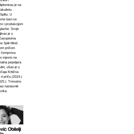
zika i
diplomirao je na
akultetu
Splitu. U
jeme bavi se
ze i produkcijom
glazbe. Svoje
jivao je u
časopisima
e Split Mind.
čkom pričom
d čempresa
vo mjesto na
stalna pepeljara
đer, ušao je u
ečaja Kritična
ti priču (2024.)
025.). Trenutno
kao nastavnik
ezika.