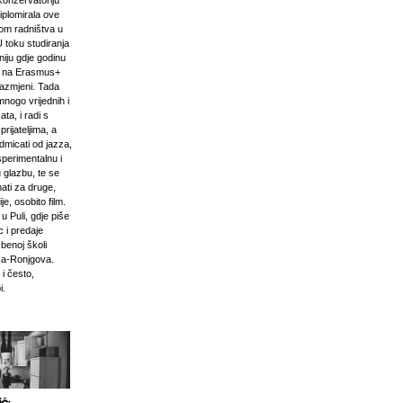
onzervatoriju
iplomirala ove
om radništva u
U toku studiranja
niju gdje godinu
i na Erasmus+
razmjeni. Tada
mnogo vrijednih i
ta, i radi s
prijateljima, a
odmicati od jazza,
sperimentalnu i
 glazbu, te se
ati za druge,
e, osobito film.
u Puli, gdje piše
 i predaje
zbenoj školi
ća-Ronjgova.
 i često,
i.