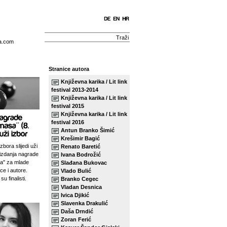
a.com
Stranice autora
Književna karika / Lit link
festival 2013-2014
Književna karika / Lit link
festival 2015
Književna karika / Lit link
festival 2016
Antun Branko Šimić
Krešimir Bagić
zbora slijedi uži
Renato Baretić
izdanja nagrade
Ivana Bodrožić
sa'' za mlade
Slađana Bukovac
ce i autore.
Vlado Bulić
su finalisti.
Branko Cegec
Vladan Desnica
Ivica Djikić
Slavenka Drakulić
Daša Drndić
Zoran Ferić