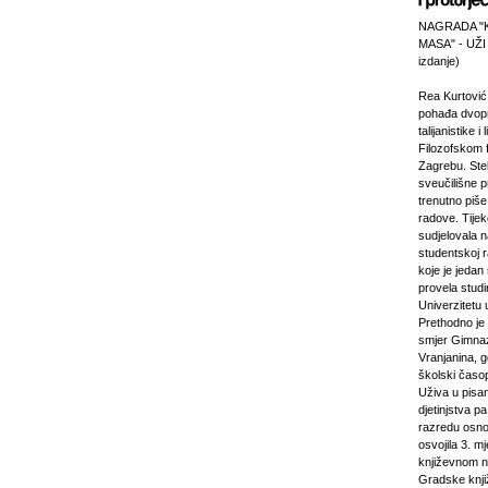
NAGRADA "
MASA" - UŽI
izdanje)
Rea Kurtović
pohađa dvopr
talijanistike i
Filozofskom f
Zagrebu. Stek
sveučilišne p
trenutno piš
radove. Tijek
sudjelovala 
studentskoj 
koje je jeda
provela studi
Univerzitetu 
Prethodno je 
smjer Gimnaz
Vranjanina, g
školski časo
Uživa u pisa
djetinjstva pa
razredu osno
osvojila 3. m
književnom n
Gradske knji