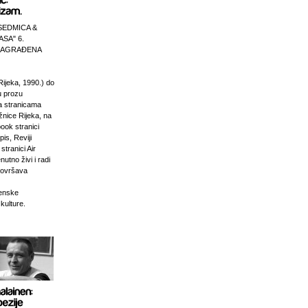
SEDMICA &
ASA" 6.
 NAGRAĐENA
Rijeka, 1990.) do
u prozu
na stranicama
žnice Rijeka, na
ook stranici
is, Reviji
stranici Air
nutno živi i radi
dovršava
venske
 kulture.