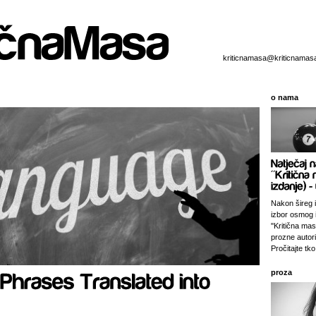
kriticnamasa@kriticnamas
o nama
Nakon šireg i
izbor osmog 
''Kritična ma
prozne autori
Pročitajte tko 
proza