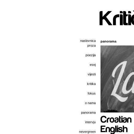
naslovnica
panorama
proza
poezija
esej
vijesti
kritika
fokus
o nama
panorama
intervju
nevergreen