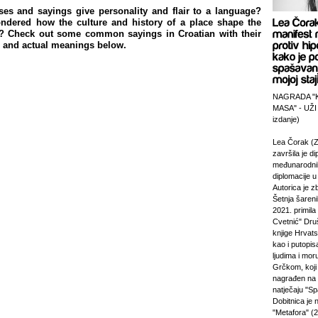
es and sayings give personality and flair to a language?
ndered how the culture and history of a place shape the
 Check out some common sayings in Croatian with their
ns and actual meanings below.
NAGRADA "
MASA" - UŽI
izdanje)
Lea Čorak (Z
završila je di
međunarodni
diplomacije 
Autorica je z
Šetnja šareni
2021. primila
Cvetnić" Druš
knjige Hrvats
kao i putopi
ljudima i mor
Grčkom, koji 
nagrađen na
natječaju "Sp
Dobitnica je
"Metafora" (2