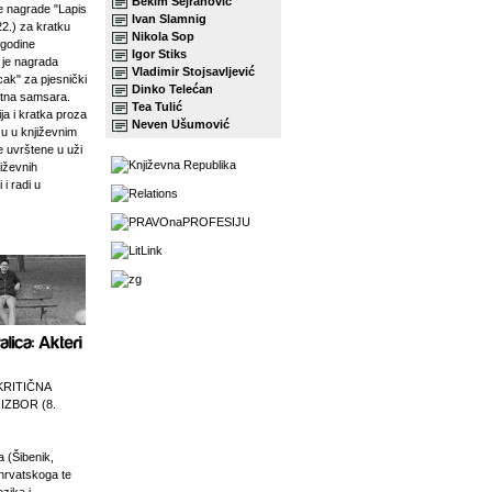
Bekim Sejranović
 nagrade "Lapis
Ivan Slamnig
22.) za kratku
Nikola Sop
 godine
Igor Stiks
j je nagrada
Vladimir Stojsavljević
ak" za pjesnički
Dinko Telećan
etna samsara.
Tea Tulić
ja i kratka proza
Neven Ušumović
su u književnim
e uvrštene u uži
jiževnih
 i radi u
KRITIČNA
 IZBOR (8.
a (Šibenik,
 hrvatskoga te