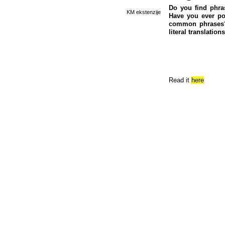
Do you find phras
KM ekstenzije
Have you ever po
common phrases?
literal translatio
Read it
here