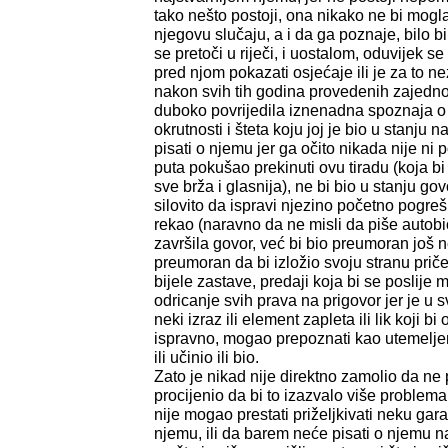
tako nešto postoji, ona nikako ne bi mogla
njegovu slučaju, a i da ga poznaje, bilo b
se pretoči u riječi, i uostalom, oduvijek se
pred njom pokazati osjećaje ili je za to ne
nakon svih tih godina provedenih zajedno, 
duboko povrijedila iznenadna spoznaja o 
okrutnosti i šteta koju joj je bio u stanju 
pisati o njemu jer ga očito nikada nije ni 
puta pokušao prekinuti ovu tiradu (koja bi
sve brža i glasnija), ne bi bio u stanju gov
silovito da ispravi njezino početno pogre
rekao (naravno da ne misli da piše autobio
završila govor, već bi bio preumoran još ne
preumoran da bi izložio svoju stranu prič
bijele zastave, predaji koja bi se poslije
odricanje svih prava na prigovor jer je u 
neki izraz ili element zapleta ili lik koji bi 
ispravno, mogao prepoznati kao utemelje
ili učinio ili bio.
Zato je nikad nije direktno zamolio da ne 
procijenio da bi to izazvalo više problema n
nije mogao prestati priželjkivati neku gara
njemu, ili da barem neće pisati o njemu na