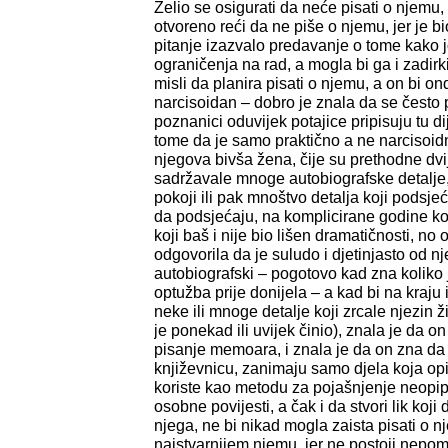
Želio se osigurati da neće pisati o njemu,
otvoreno reći da ne piše o njemu, jer je b
pitanje izazvalo predavanje o tome kako j
ograničenja na rad, a mogla bi ga i zadirk
misli da planira pisati o njemu, a on bi ond
narcisoidan – dobro je znala da se često pl
poznanici oduvijek potajice pripisuju tu di
tome da je samo praktično a ne narcisoidn
njegova bivša žena, čije su prethodne dv
sadržavale mnoge autobiografske detalje,
pokoji ili pak mnoštvo detalja koji podsjeća
da podsjećaju, na komplicirane godine koj
koji baš i nije bio lišen dramatičnosti, no 
odgovorila da je suludo i djetinjasto od n
autobiografski – pogotovo kad zna koliko 
optužba prije donijela – a kad bi na kraju 
neke ili mnoge detalje koji zrcale njezin živ
je ponekad ili uvijek činio), znala je da 
pisanje memoara, i znala je da on zna da je
književnicu, zanimaju samo djela koja opip
koriste kao metodu za pojašnjenje neopiplj
osobne povijesti, a čak i da stvori lik koj
njega, ne bi nikad mogla zaista pisati o n
najstvarnijem njemu, jer ne postoji nepomi