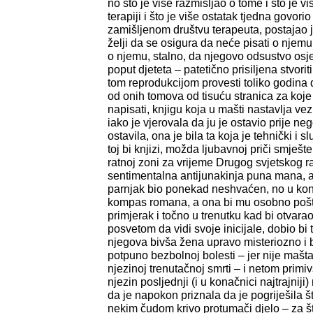
no što je više razmišljao o tome i što je v
terapiji i što je više ostatak tjedna govori
zamišljenom društvu terapeuta, postajao j
želji da se osigura da neće pisati o njemu 
o njemu, stalno, da njegovo odsustvo osje
poput djeteta – patetično prisiljena stvorit
tom reprodukcijom provesti toliko godina 
od onih tomova od tisuću stranica za koje 
napisati, knjigu koja u mašti nastavlja vezu
iako je vjerovala da ju je ostavio prije ne
ostavila, ona je bila ta koja je tehnički i 
toj bi knjizi, možda ljubavnoj priči smješ
ratnoj zoni za vrijeme Drugog svjetskog rat
sentimentalna antijunakinja puna mana, a 
parnjak bio ponekad neshvaćen, no u kon
kompas romana, a ona bi mu osobno pošt
primjerak i točno u trenutku kad bi otvarao
posvetom da vidi svoje inicijale, dobio bi 
njegova bivša žena upravo misteriozno i b
potpuno bezbolnoj bolesti – jer nije mašt
njezinoj trenutačnoj smrti – i netom primivš
njezin posljednji (i u konačnici najtrajniji
da je napokon priznala da je pogriješila št
nekim čudom krivo protumači djelo – za št