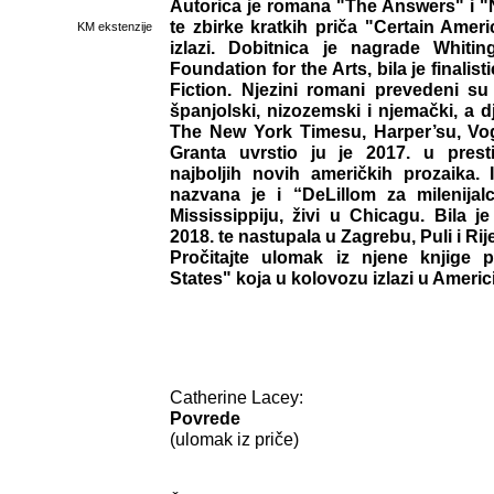
Autorica je romana "The Answers" i "
te zbirke kratkih priča "Certain Amer
KM ekstenzije
izlazi. Dobitnica je nagrade Whiti
Foundation for the Arts, bila je finali
Fiction. Njezini romani prevedeni su 
španjolski, nizozemski i njemački, a dj
The New York Timesu, Harper’su, Vo
Granta uvrstio ju je 2017. u prest
najboljih novih američkih prozaika.
nazvana je i “DeLillom za milenija
Mississippiju, živi u Chicagu. Bila je
2018. te nastupala u Zagrebu, Puli i Rije
Pročitajte ulomak iz njene knjige 
States" koja u kolovozu izlazi u Americi
Catherine Lacey:
Povrede
(ulomak iz priče)