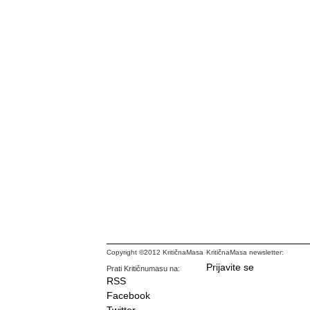
Copyright ©2012 KritičnaMasa
KritičnaMasa newsletter:
Prijavite se
Prati Kritičnumasu na:
RSS
Facebook