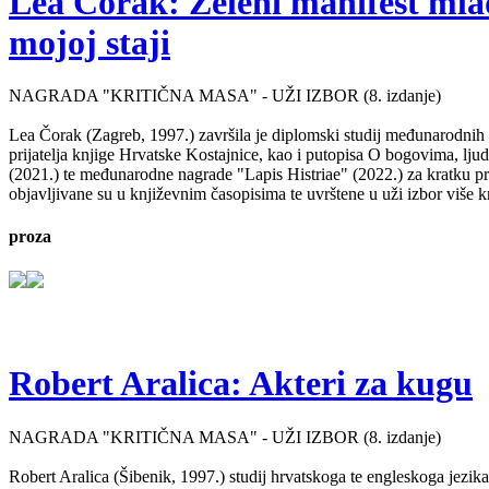
Lea Čorak: Zeleni manifest mlado
mojoj staji
NAGRADA "KRITIČNA MASA" - UŽI IZBOR (8. izdanje)
Lea Čorak (Zagreb, 1997.) završila je diplomski studij međunarodnih 
prijatelja knjige Hrvatske Kostajnice, kao i putopisa O bogovima, lj
(2021.) te međunarodne nagrade "Lapis Histriae" (2022.) za kratku pr
objavljivane su u književnim časopisima te uvrštene u uži izbor više kn
proza
Robert Aralica: Akteri za kugu
NAGRADA "KRITIČNA MASA" - UŽI IZBOR (8. izdanje)
Robert Aralica (Šibenik, 1997.) studij hrvatskoga te engleskoga jezik