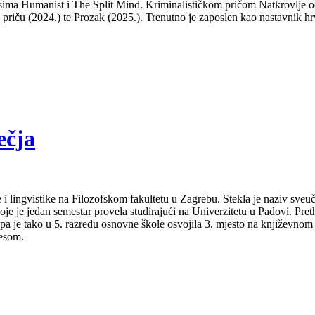
isima Humanist i The Split Mind. Kriminalističkom pričom Natkrovlje od
ti priču (2024.) te Prozak (2025.). Trenutno je zaposlen kao nastavnik hr
ečja
 i lingvistike na Filozofskom fakultetu u Zagrebu. Stekla je naziv sveu
je je jedan semestar provela studirajući na Univerzitetu u Padovi. Pret
a pa je tako u 5. razredu osnovne škole osvojila 3. mjesto na književno
lesom.