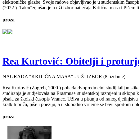
elektroničke glazbe. Svoje radove objavljivao je u studentskim časop
(2022.). Također, ušao je u uži izbor natječaja Kritična masa i Pišem 
proza
Rea Kurtović: Obitelji i proturj
NAGRADA "KRITIČNA MASA" - UŽI IZBOR (8. izdanje)
Rea Kurtović (Zagreb, 2000.) pohađa dvopredmetni studij talijanistike
studiranja je sudjelovala na Erasmus+ studentskoj razmjeni u sklopu ko
pisala za školski časopis Vranec. Uživa u pisanju od ranog djetinjstv
kratkih priča, piše i poeziju, a u slobodno vrijeme se bavi sportom i p
proza