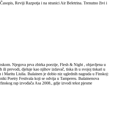
sopis, Reviji Razpotja i na stranici Air Beletrina. Trenutno živi i
danskom. Njegova prva zbirka poezije, Flesh & Night , objavljena u
li prevodi, djeluje kao njihov izdavač, tiska ih u svojoj tiskari u
 i Maritu Liulia. Ihalainen je dobio niz uglednih nagrada u Finskoj:
iki Poetry Festivala koji se odvija u Tampereu. Ihalainenova
 finskog rap izvođača Asa 2008., gdje izvodi tekst pjesme