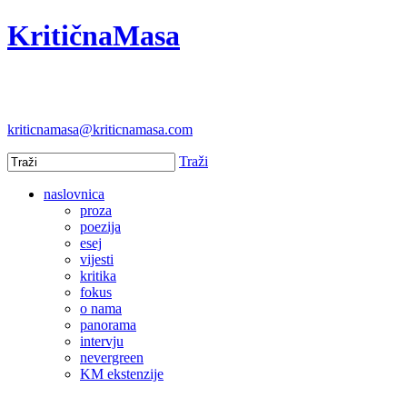
KritičnaMasa
kriticnamasa@kriticnamasa.com
Traži
naslovnica
proza
poezija
esej
vijesti
kritika
fokus
o nama
panorama
intervju
nevergreen
KM ekstenzije