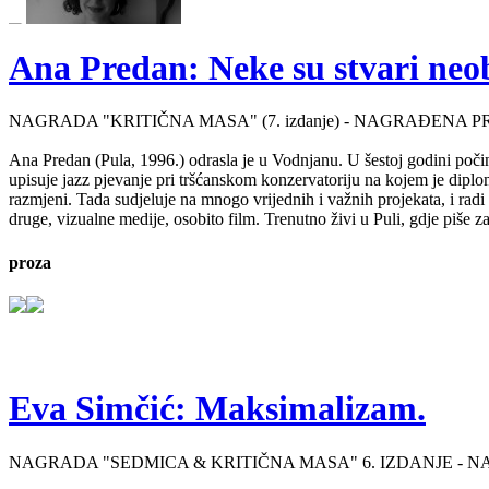
Ana Predan: Neke su stvari neo
NAGRADA "KRITIČNA MASA" (7. izdanje) - NAGRAĐENA P
Ana Predan (Pula, 1996.) odrasla je u Vodnjanu. U šestoj godini počinj
upisuje jazz pjevanje pri tršćanskom konzervatoriju na kojem je diplo
razmjeni. Tada sudjeluje na mnogo vrijednih i važnih projekata, i radi 
druge, vizualne medije, osobito film. Trenutno živi u Puli, gdje piše 
proza
Eva Simčić: Maksimalizam.
NAGRADA "SEDMICA & KRITIČNA MASA" 6. IZDANJE - 