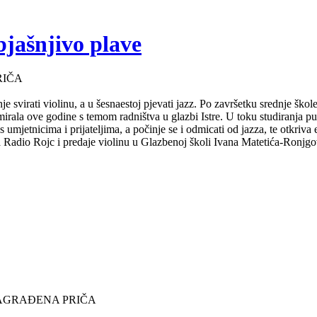
bjašnjivo plave
RIČA
e svirati violinu, a u šesnaestoj pjevati jazz. Po završetku srednje ško
mirala ove godine s temom radništva u glazbi Istre. U toku studiranja 
s umjetnicima i prijateljima, a počinje se i odmicati od jazza, te otkriv
za Radio Rojc i predaje violinu u Glazbenoj školi Ivana Matetića-Ronjgov
NAGRAĐENA PRIČA