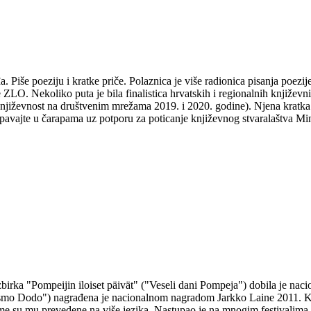
Piše poeziju i kratke priče. Polaznica je više radionica pisanja poezije 
e ZLO. Nekoliko puta je bila finalistica hrvatskih i regionalnih knjiž
jiževnost na društvenim mrežama 2019. i 2020. godine). Njena kratka p
e u čarapama uz potporu za poticanje književnog stvaralaštva Minist
 zbirka "Pompeijin iloiset päivät" ("Veseli dani Pompeja") dobila je na
ismo Dodo") nagrađena je nacionalnom nagradom Jarkko Laine 2011. Kul
e su mu prevedene na više jezika. Nastupao je na mnogim festivalima i 