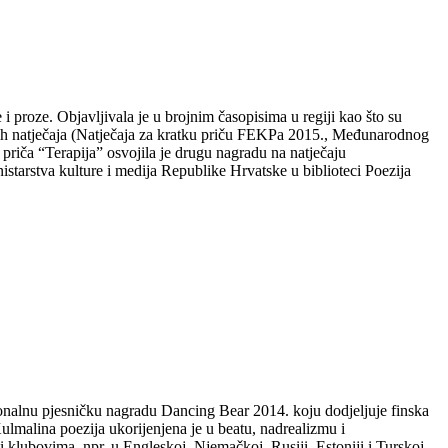
i proze. Objavljivala je u brojnim časopisima u regiji kao što su
evnih natječaja (Natječaja za kratku priču FEKPa 2015., Međunarodnog
riča “Terapija” osvojila je drugu nagradu na natječaju
arstva kulture i medija Republike Hrvatske u biblioteci Poezija
cionalnu pjesničku nagradu Dancing Bear 2014. koju dodjeljuje finska
malina poezija ukorijenjena je u beatu, nadrealizmu i
klubovima, npr. u Engleskoj, Njemačkoj, Rusiji, Estoniji i Turskoj,