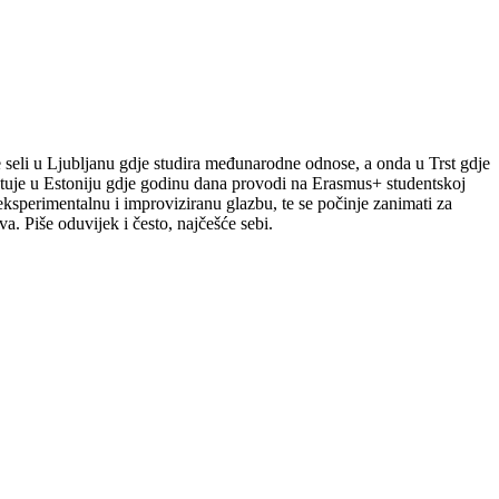
le seli u Ljubljanu gdje studira međunarodne odnose, a onda u Trst gdje
putuje u Estoniju gdje godinu dana provodi na Erasmus+ studentskoj
a eksperimentalnu i improviziranu glazbu, te se počinje zanimati za
a. Piše oduvijek i često, najčešće sebi.