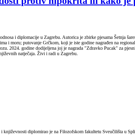
sti protiv hipokrita ili kako je 
odnosa i diplomacije u Zagrebu. Autorica je zbirke pjesama Šetnja šare
udima i moru; putovanje Grčkom, koji je iste godine nagrađen na regio
ozu. 2024. godine dodijeljena joj je nagrada "Zdravko Pucak" za pjesni
jiževnih natječaja. Živi i radi u Zagrebu.
a i književnosti diplomirao je na Filozofskom fakultetu Sveučilišta u S