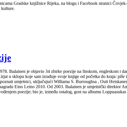
nicama Gradske knjižnice Rijeka, na blogu i Facebook stranici Čovjek-Ča
 kulture.
ije
Od 1978. Ihalainen je objavio 34 zbirke poezije na finskom, engleskom i 
at u sklopu koje sam izrađuje svoje knjige od početka do kraja: piše ih i
 poznati umjetnici, uključujući Williama S. Burroughsa , Outi Heiskanen
gradu Eino Leino 2010. Od 2003. Ihalainen je umjetnički direktor Ann
izvođenjem poezije; bio je, između ostalog, gost na albumu Loppuasukas