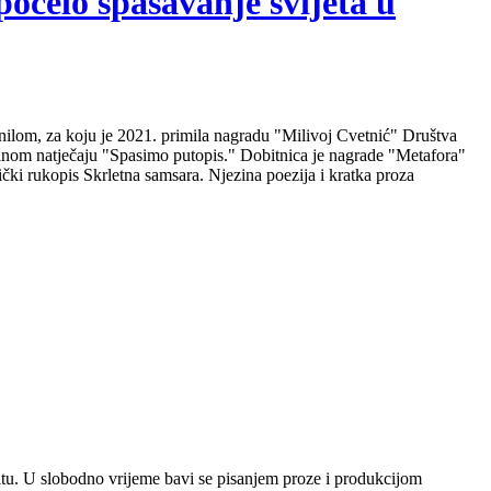
počelo spašavanje svijeta u
nilom, za koju je 2021. primila nagradu "Milivoj Cvetnić" Društva
nalnom natječaju "Spasimo putopis." Dobitnica je nagrade "Metafora"
čki rukopis Skrletna samsara. Njezina poezija i kratka proza
plitu. U slobodno vrijeme bavi se pisanjem proze i produkcijom