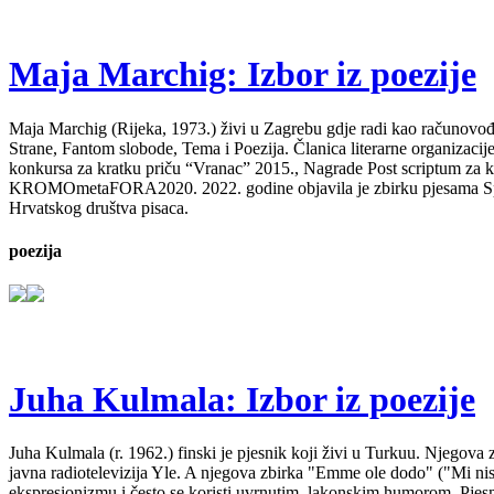
Maja Marchig: Izbor iz poezije
Maja Marchig (Rijeka, 1973.) živi u Zagrebu gdje radi kao računovođa. 
Strane, Fantom slobode, Tema i Poezija. Članica literarne organizacij
konkursa za kratku priču “Vranac” 2015., Nagrade Post scriptum za kn
KROMOmetaFORA2020. 2022. godine objavila je zbirku pjesama Spavajt
Hrvatskog društva pisaca.
poezija
Juha Kulmala: Izbor iz poezije
Juha Kulmala (r. 1962.) finski je pjesnik koji živi u Turkuu. Njegova
javna radiotelevizija Yle. A njegova zbirka "Emme ole dodo" ("Mi n
ekspresionizmu i često se koristi uvrnutim, lakonskim humorom. Pjesm