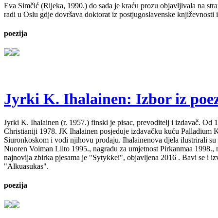
Eva Simčić (Rijeka, 1990.) do sada je kraću prozu objavljivala na stra
radi u Oslu gdje dovršava doktorat iz postjugoslavenske književnosti i
poezija
Jyrki K. Ihalainen: Izbor iz poez
Jyrki K. Ihalainen (r. 1957.) finski je pisac, prevoditelj i izdavač. 
Christianiji 1978. JK Ihalainen posjeduje izdavačku kuću Palladium Kirj
Siuronkoskom i vodi njihovu prodaju. Ihalainenova djela ilustrirali su
Nuoren Voiman Liito 1995., nagradu za umjetnost Pirkanmaa 1998., na
najnovija zbirka pjesama je "Sytykkei", objavljena 2016 . Bavi se i 
"Alkuasukas".
poezija