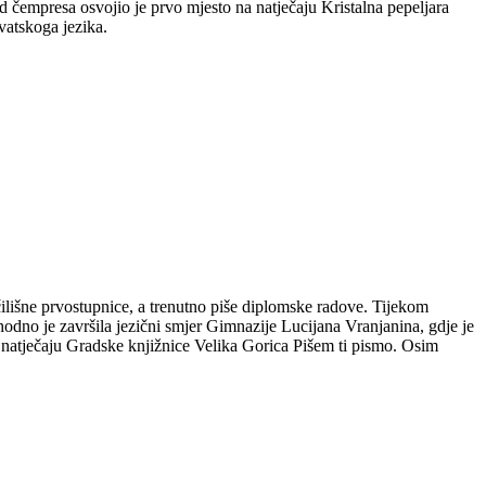
 čempresa osvojio je prvo mjesto na natječaju Kristalna pepeljara
vatskoga jezika.
čilišne prvostupnice, a trenutno piše diplomske radove. Tijekom
hodno je završila jezični smjer Gimnazije Lucijana Vranjanina, gdje je
m natječaju Gradske knjižnice Velika Gorica Pišem ti pismo. Osim