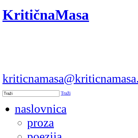
KritičnaMasa
kriticnamasa@kriticnamas
Traži
naslovnica
proza
poezija