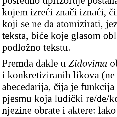
posredno uprizoruje postana
kojem izreći znači iznaći, či
koji se ne da atomizirati, je
teksta, biće koje glasom obl
podložno tekstu.
Premda dakle u
Zidovima
ob
i konkretiziranih likova (ne
abecedarija, čija je funkcij
pjesmu koja ludički re/de/k
njezine obrate i aktere: lak