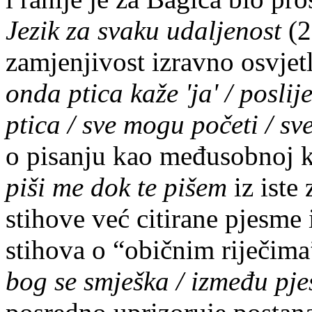
Jezik za svaku udaljenost
(2
zamjenjivost izravno osvjet
onda ptica kaže 'ja' / poslij
ptica / sve mogu početi / sve
o pisanju kao međusobnoj kre
piši me dok te pišem
iz iste
stihove već citirane pjesme 
stihova o “običnim riječima”
bog se smješka / između pjes