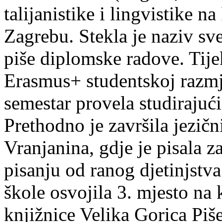
talijanistike i lingvistike n
Zagrebu. Stekla je naziv sv
piše diplomske radove. Tije
Erasmus+ studentskoj razmj
semestar provela studirajuć
Prethodno je završila jezič
Vranjanina, gdje je pisala z
pisanju od ranog djetinjstva
škole osvojila 3. mjesto na
knjižnice Velika Gorica Piš