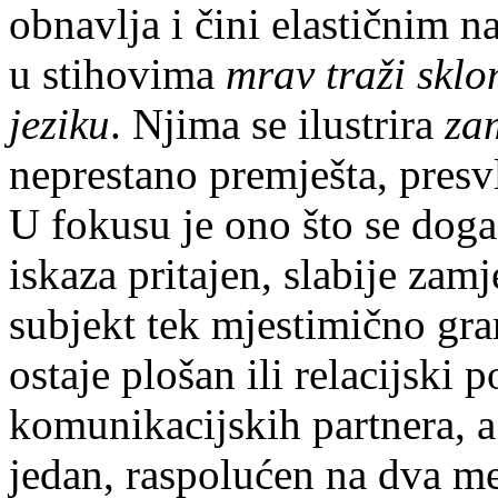
obnavlja i čini elastičnim n
u stihovima
mrav traži sklon
jeziku
. Njima se ilustrira
za
neprestano premješta, presvla
U fokusu je ono što se događ
iskaza pritajen, slabije zamj
subjekt tek mjestimično gram
ostaje plošan ili relacijski 
komunikacijskih partnera, a
jedan, raspolućen na dva m