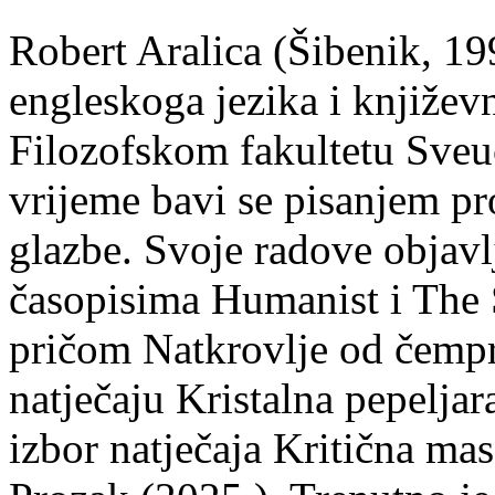
Robert Aralica (Šibenik, 199
engleskoga jezika i književ
Filozofskom fakultetu Sveuč
vrijeme bavi se pisanjem pr
glazbe. Svoje radove objavl
časopisima Humanist i The 
pričom Natkrovlje od čempr
natječaju Kristalna pepeljar
izbor natječaja Kritična mas