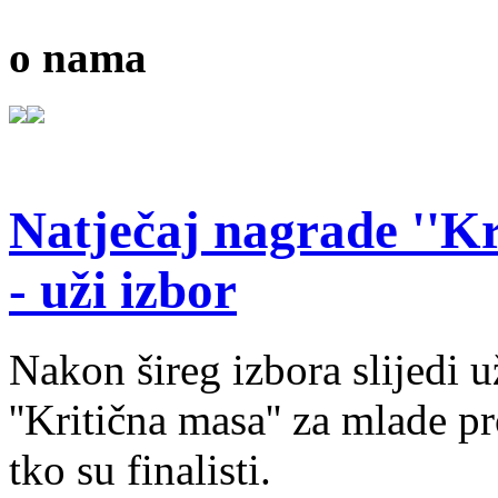
o nama
Natječaj nagrade ''Kr
- uži izbor
Nakon šireg izbora slijedi 
''Kritična masa'' za mlade pr
tko su finalisti.