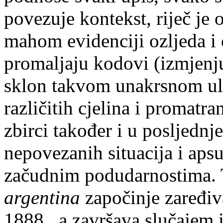
povezuje kontekst, riječ je 
mahom evidenciji ozljeda i 
promaljaju kodovi (izmjenju
sklon takvom unakrsnom ula
različitih cjelina i promatr
zbirci također i u posljedn
nepovezanih situacija i apsu
začudnim podudarnostima. 
argentina
započinje zaređiv
1888., a završava slučajem i