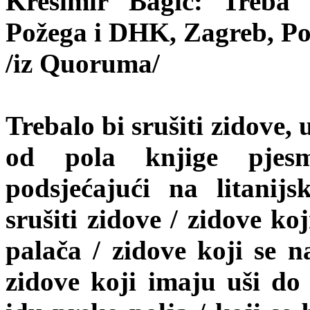
Krešimir Bagić: Treba 
Požega i DHK, Zagreb, Po
/iz Quoruma/
Trebalo bi srušiti zidove,
od pola knjige pjesm
podsjećajući na litanij
srušiti zidove / zidove ko
palača / zidove koji se n
zidove koji imaju uši do t