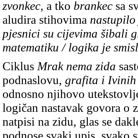
zvonkec,
a tko
brankec
sa s
aludira stihovima
nastupilo
pjesnici su cijevima šibali 
matematiku / logika je smisl
Ciklus
Mrak nema zida
sast
podnaslovu,
grafita i Ivini
odnosno njihovo utekstovlj
logičan nastavak govora o zi
natpisi na zidu, glas se dak
podnose svaki upis, svako s