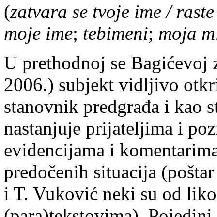
(
zatvara se tvoje ime / rast
moje ime
;
tebimeni
;
moja mi
U prethodnoj se Bagićevoj z
2006.) subjekt vidljivo otkr
stanovnik predgrađa i kao s
nastanjuje prijateljima i po
evidencijama i komentarima
predočenih situacija (poštar
i T. Vuković neki su od liko
(para)tekstovima). Pojedini t