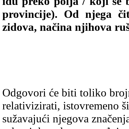
idu preko polja / koji se 
provincije). Od njega či
zidova, načina njihova ruš
Odgovori će biti toliko bro
relativizirati, istovremeno 
sužavajući njegova značenj