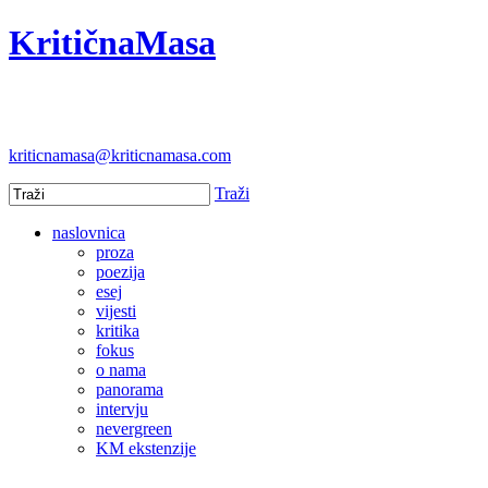
KritičnaMasa
kriticnamasa@kriticnamasa.com
Traži
naslovnica
proza
poezija
esej
vijesti
kritika
fokus
o nama
panorama
intervju
nevergreen
KM ekstenzije