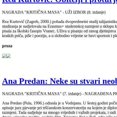
NAGRADA "KRITIČNA MASA" - UŽI IZBOR (8. izdanje)
Rea Kurtović (Zagreb, 2000.) pohađa dvopredmetni studij talijanistike
studiranja je sudjelovala na Erasmus+ studentskoj razmjeni u sklopu ko
pisala za školski časopis Vranec. Uživa u pisanju od ranog djetinjstv
kratkih priča, piše i poeziju, a u slobodno vrijeme se bavi sportom i p
proza
Ana Predan: Neke su stvari neo
NAGRADA "KRITIČNA MASA" (7. izdanje) - NAGRAĐENA P
Ana Predan (Pula, 1996.) odrasla je u Vodnjanu. U šestoj godini počinj
upisuje jazz pjevanje pri tršćanskom konzervatoriju na kojem je diplo
razmjeni. Tada sudjeluje na mnogo vrijednih i važnih projekata, i radi 