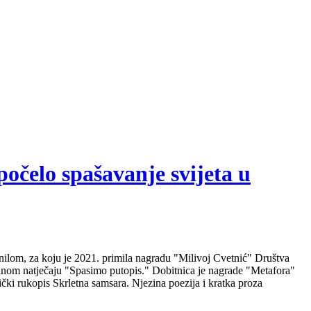
počelo spašavanje svijeta u
nilom, za koju je 2021. primila nagradu "Milivoj Cvetnić" Društva
nalnom natječaju "Spasimo putopis." Dobitnica je nagrade "Metafora"
čki rukopis Skrletna samsara. Njezina poezija i kratka proza