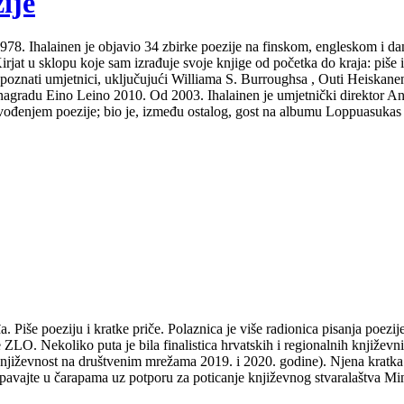
ije
Od 1978. Ihalainen je objavio 34 zbirke poezije na finskom, engleskom i 
at u sklopu koje sam izrađuje svoje knjige od početka do kraja: piše ih i
 poznati umjetnici, uključujući Williama S. Burroughsa , Outi Heiskanen
gradu Eino Leino 2010. Od 2003. Ihalainen je umjetnički direktor Ann
izvođenjem poezije; bio je, između ostalog, gost na albumu Loppuasukas
Piše poeziju i kratke priče. Polaznica je više radionica pisanja poezije 
e ZLO. Nekoliko puta je bila finalistica hrvatskih i regionalnih knjiž
jiževnost na društvenim mrežama 2019. i 2020. godine). Njena kratka p
e u čarapama uz potporu za poticanje književnog stvaralaštva Minist