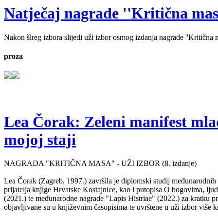
Natječaj nagrade ''Kritična masa'
Nakon šireg izbora slijedi uži izbor osmog izdanja nagrade ''Kritična ma
proza
Lea Čorak: Zeleni manifest mlado
mojoj staji
NAGRADA "KRITIČNA MASA" - UŽI IZBOR (8. izdanje)
Lea Čorak (Zagreb, 1997.) završila je diplomski studij međunarodnih 
prijatelja knjige Hrvatske Kostajnice, kao i putopisa O bogovima, lj
(2021.) te međunarodne nagrade "Lapis Histriae" (2022.) za kratku pr
objavljivane su u književnim časopisima te uvrštene u uži izbor više kn