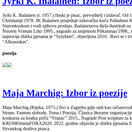
Jyrki K. Ihalainen: Izbor iz poez
Jyrki K. Ihalainen (r. 1957.) finski je pisac, prevoditelj i izdavač. 
Christianiji 1978. JK Ihalainen posjeduje izdavačku kuću Palladium Kirj
Siuronkoskom i vodi njihovu prodaju. Ihalainenova djela ilustrirali su
Nuoren Voiman Liito 1995., nagradu za umjetnost Pirkanmaa 1998., na
najnovija zbirka pjesama je "Sytykkei", objavljena 2016 . Bavi se i 
"Alkuasukas".
poezija
Maja Marchig: Izbor iz poezije
Maja Marchig (Rijeka, 1973.) živi u Zagrebu gdje radi kao računovođa. 
Strane, Fantom slobode, Tema i Poezija. Članica literarne organizacij
konkursa za kratku priču “Vranac” 2015., Nagrade Post scriptum za kn
KROMOmetaFORA2020. 2022. godine objavila je zbirku pjesama Spavajt
Hrvatskog društva pisaca.