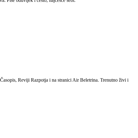
a. Piše oduvijek i često, najčešće sebi.
sopis, Reviji Razpotja i na stranici Air Beletrina. Trenutno živi i