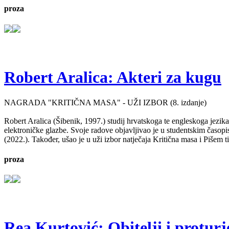
proza
Robert Aralica: Akteri za kugu
NAGRADA "KRITIČNA MASA" - UŽI IZBOR (8. izdanje)
Robert Aralica (Šibenik, 1997.) studij hrvatskoga te engleskoga jezik
elektroničke glazbe. Svoje radove objavljivao je u studentskim časop
(2022.). Također, ušao je u uži izbor natječaja Kritična masa i Pišem 
proza
Rea Kurtović: Obitelji i proturj