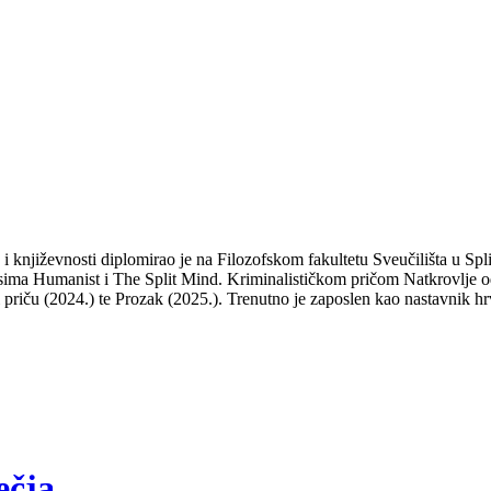
a i književnosti diplomirao je na Filozofskom fakultetu Sveučilišta u S
isima Humanist i The Split Mind. Kriminalističkom pričom Natkrovlje od
ti priču (2024.) te Prozak (2025.). Trenutno je zaposlen kao nastavnik hr
ečja