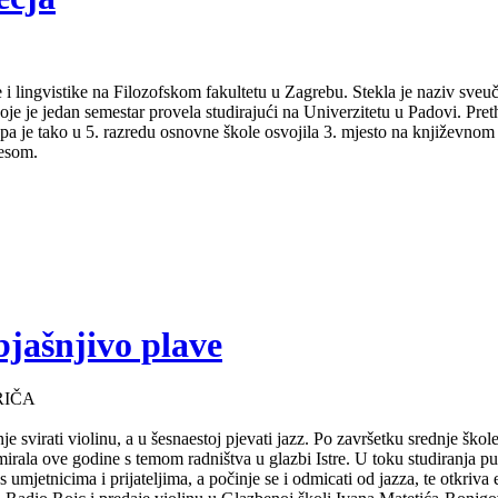
 i lingvistike na Filozofskom fakultetu u Zagrebu. Stekla je naziv sveu
je je jedan semestar provela studirajući na Univerzitetu u Padovi. Pret
a pa je tako u 5. razredu osnovne škole osvojila 3. mjesto na književno
lesom.
bjašnjivo plave
RIČA
e svirati violinu, a u šesnaestoj pjevati jazz. Po završetku srednje ško
mirala ove godine s temom radništva u glazbi Istre. U toku studiranja 
s umjetnicima i prijateljima, a počinje se i odmicati od jazza, te otkriv