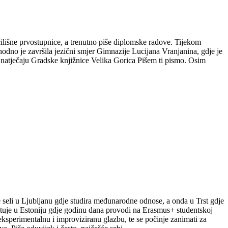
čilišne prvostupnice, a trenutno piše diplomske radove. Tijekom
hodno je završila jezični smjer Gimnazije Lucijana Vranjanina, gdje je
m natječaju Gradske knjižnice Velika Gorica Pišem ti pismo. Osim
le seli u Ljubljanu gdje studira međunarodne odnose, a onda u Trst gdje
putuje u Estoniju gdje godinu dana provodi na Erasmus+ studentskoj
a eksperimentalnu i improviziranu glazbu, te se počinje zanimati za