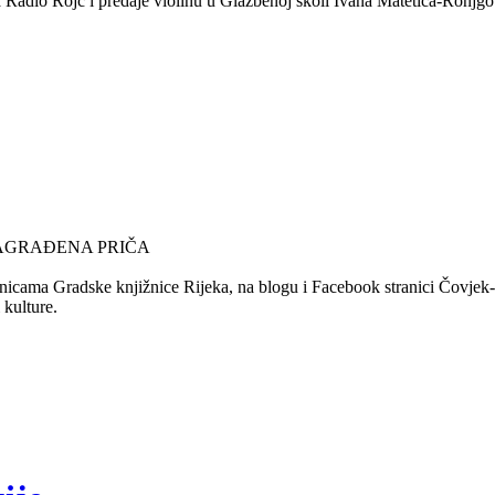
za Radio Rojc i predaje violinu u Glazbenoj školi Ivana Matetića-Ronjgov
NAGRAĐENA PRIČA
nicama Gradske knjižnice Rijeka, na blogu i Facebook stranici Čovjek-Ča
 kulture.