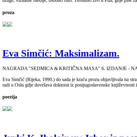
druge, vizualne medije, osobito film. Trenutno živi u Puli, gdje piše 
proza
Eva Simčić: Maksimalizam.
NAGRADA "SEDMICA & KRITIČNA MASA" 6. IZDANJE - 
Eva Simčić (Rijeka, 1990.) do sada je kraću prozu objavljivala na stra
radi u Oslu gdje dovršava doktorat iz postjugoslavenske književnosti i
poezija