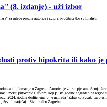
' (8. izdanje) - uži izbor
sa'' za mlade prozne autorice i autore. Pročitajte tko su finalisti.
sti protiv hipokrita ili kako je 
odnosa i diplomacije u Zagrebu. Autorica je zbirke pjesama Šetnja šare
udima i moru; putovanje Grčkom, koji je iste godine nagrađen na regio
ozu. 2024. godine dodijeljena joj je nagrada "Zdravko Pucak" za pjesni
jiževnih natječaja. Živi i radi u Zagrebu.