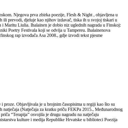
danskom. Njegova prva zbirka poezije, Flesh & Night , objavljena u
li prevodi, djeluje kao njihov izdavač, tiska ih u svojoj tiskari u
 i Maritu Liulia. Ihalainen je dobio niz uglednih nagrada u Finskoj:
iki Poetry Festivala koji se odvija u Tampereu. Ihalainenova
 finskog rap izvođača Asa 2008., gdje izvodi tekst pjesme
i proze. Objavljivala je u brojnim časopisima u regiji kao što su
evnih natječaja (Natječaja za kratku priču FEKPa 2015., Međunarodnog
riča “Terapija” osvojila je drugu nagradu na natječaju
arstva kulture i medija Republike Hrvatske u biblioteci Poezija