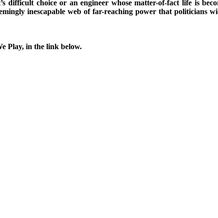
nt’s difficult choice or an engineer whose matter-of-fact life is 
emingly inescapable web of far-reaching power that politicians wiel
e Play, in the link below.