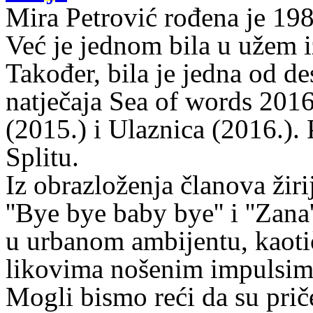
Mira Petrović rođena je 1989
Već je jednom bila u užem 
Također, bila je jedna od d
natječaja Sea of words 2016
(2015.) i Ulaznica (2016.). P
Splitu.
Iz obrazloženja članova žir
''Bye bye baby bye'' i ''Zana
u urbanom ambijentu, kaotič
likovima nošenim impulsima
Mogli bismo reći da su prič