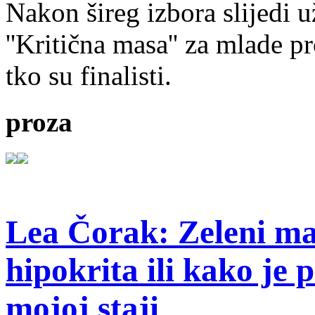
Nakon šireg izbora slijedi 
''Kritična masa'' za mlade pr
tko su finalisti.
proza
Lea Čorak: Zeleni man
hipokrita ili kako je 
mojoj staji