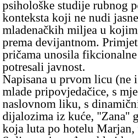
psihološke studije rubnog p
konteksta koji ne nudi jasne
mladenačkih miljea u kojima
prema devijantnom. Primjet
pričama unosila fikcionalne
potresali javnost.
Napisana u prvom licu (ne i
mlade pripovjedačice, s mje
naslovnom liku, s dinamični
dijalozima iz kuće, ''Zana''
koja luta po hotelu Marjan