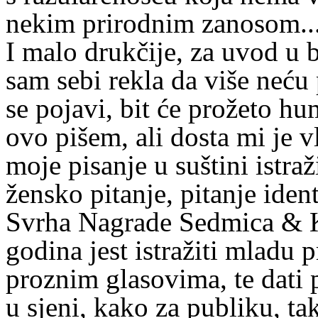
nekim prirodnim zanosom..
I malo drukčije, za uvod u 
sam sebi rekla da više neću p
se pojavi, bit će prožeto h
ovo pišem, ali dosta mi je v
moje pisanje u suštini istr
žensko pitanje, pitanje ident
Svrha Nagrade Sedmica & Kr
godina jest istražiti mladu 
proznim glasovima, te dati p
u sjeni, kako za publiku, ta