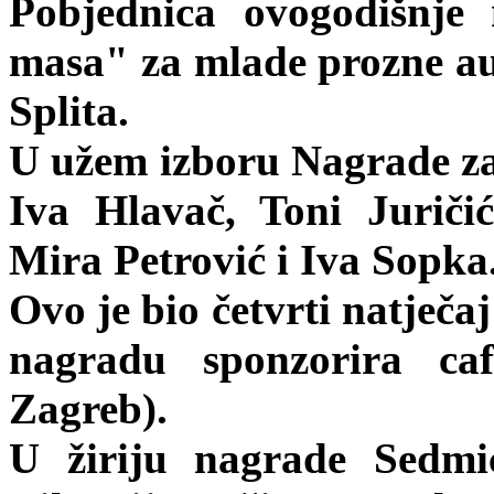
Pobjednica ovogodišnje
masa" za mlade prozne aut
Splita.
U užem izboru Nagrade za 
Iva Hlavač, Toni Juriči
Mira Petrović i Iva Sopka
Ovo je bio četvrti natječa
nagradu sponzorira ca
Zagreb).
U žiriju nagrade Sedmi