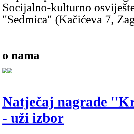
Socijalno-kulturno osviješt
"Sedmica" (Kačićeva 7, Zag
o nama
Natječaj nagrade ''Kr
- uži izbor