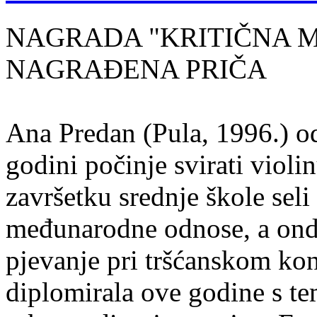
NAGRADA "KRITIČNA MASA
NAGRAĐENA PRIČA
Ana Predan (Pula, 1996.) od
godini počinje svirati violin
završetku srednje škole seli
međunarodne odnose, a onda
pjevanje pri tršćanskom kon
diplomirala ove godine s te