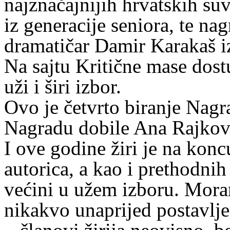
najznačajnijih hrvatskih s
iz generacije seniora, te nag
dramatičar Damir Karakaš iz
Na sajtu Kritične mase dostu
uži i širi izbor.
Ovo je četvrto biranje Nagr
Nagradu dobile Ana Rajković
I ove godine žiri je na kon
autorica, a kao i prethodni
većini u užem izboru. Mora
nikakvo unaprijed postavlje