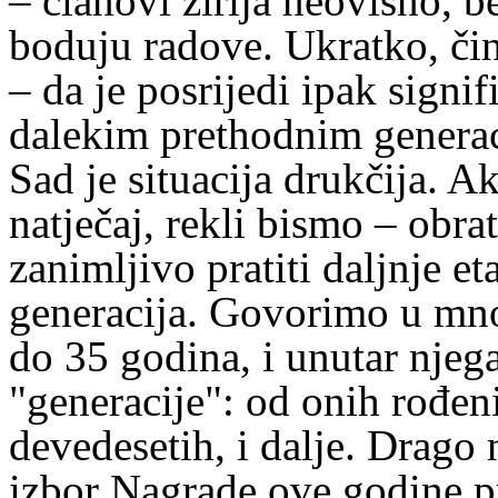
– članovi žirija neovisno, 
boduju radove. Ukratko, či
– da je posrijedi ipak signi
dalekim prethodnim generaci
Sad je situacija drukčija. 
natječaj, rekli bismo – obra
zanimljivo pratiti daljnje e
generacija. Govorimo u množ
do 35 godina, i unutar njega
"generacije": od onih rođe
devedesetih, i dalje. Drago 
izbor Nagrade ove godine p