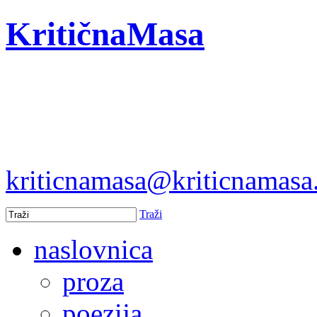
KritičnaMasa
kriticnamasa@kriticnamas
Traži
naslovnica
proza
poezija