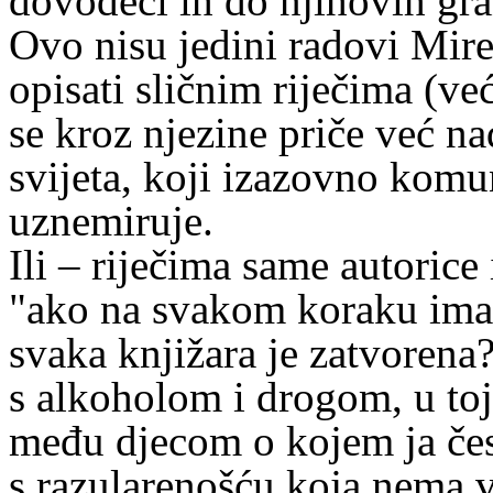
dovodeći ih do njihovih gra
Ovo nisu jedini radovi Mir
opisati sličnim riječima (već
se kroz njezine priče već n
svijeta, koji izazovno komun
uznemiruje.
Ili – riječima same autorice
"ako na svakom koraku imaš 
svaka knjižara je zatvorena
s alkoholom i drogom, u toj
među djecom o kojem ja čes
s razularenošću koja nema 