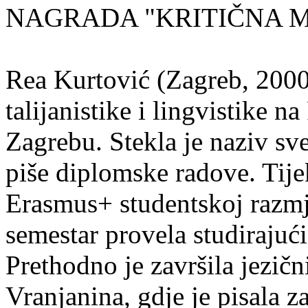
NAGRADA "KRITIČNA MASA
Rea Kurtović (Zagreb, 2000
talijanistike i lingvistike n
Zagrebu. Stekla je naziv sv
piše diplomske radove. Tije
Erasmus+ studentskoj razmj
semestar provela studirajuć
Prethodno je završila jezič
Vranjanina, gdje je pisala z