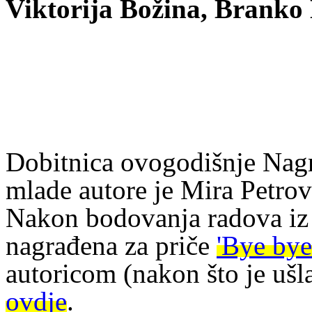
Viktorija Božina, Branko
Dobitnica ovogodišnje Nagr
mlade autore je Mira Petrovi
Nakon bodovanja radova iz u
nagrađena za priče
'Bye bye 
autoricom (nakon što je ušla
ovdje
.