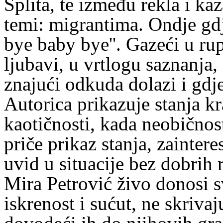
Splita, te između rekla i kaz
temi: migrantima. Ondje gdje
bye baby bye''. Gazeći u rup
ljubavi, u vrtlogu saznanja,
znajući odkuda dolazi i gdje
Autorica prikazuje stanja kra
kaotičnosti, kada neobičnost
priče prikaz stanja, zaintere
uvid u situacije bez dobrih r
Mira Petrović živo donosi s
iskrenost i sućut, ne skriva