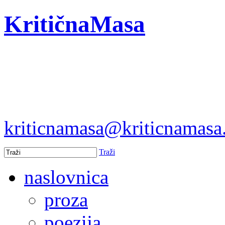
KritičnaMasa
kriticnamasa@kriticnamas
Traži
naslovnica
proza
poezija