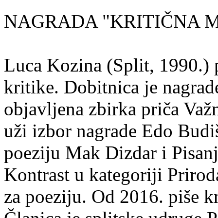
NAGRADA "KRITIČNA MA
Luca Kozina (Split, 1990.) 
kritike. Dobitnica je nagra
objavljena zbirka priča Važn
uži izbor nagrade Edo Budiš
poeziju Mak Dizdar i Pisan
Kontrast u kategoriji Priro
za poeziju. Od 2016. piše k