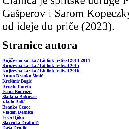
Članica je splitske udruge 
Gašperov i Sarom Kopeczky 
od ideje do priče (2023).
Stranice autora
Književna karika / Lit link festival 2013-2014
Književna karika / Lit link festival 2015
Književna karika / Lit link festival 2016
Antun Branko Šimić
Krešimir Bagić
Renato Baretić
Ivana Bodrožić
Slađana Bukovac
Vlado Bulić
Branko Cegec
Vladan Desnica
Ivica Djikić
Slavenka Drakulić
Daša Drndić