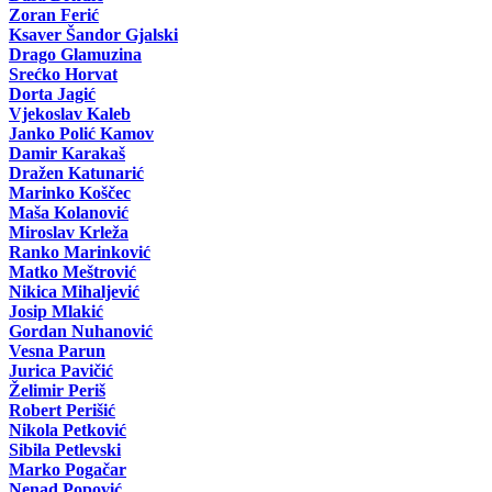
Zoran Ferić
Ksaver Šandor Gjalski
Drago Glamuzina
Srećko Horvat
Dorta Jagić
Vjekoslav Kaleb
Janko Polić Kamov
Damir Karakaš
Dražen Katunarić
Marinko Koščec
Maša Kolanović
Miroslav Krleža
Ranko Marinković
Matko Meštrović
Nikica Mihaljević
Josip Mlakić
Gordan Nuhanović
Vesna Parun
Jurica Pavičić
Želimir Periš
Robert Perišić
Nikola Petković
Sibila Petlevski
Marko Pogačar
Nenad Popović