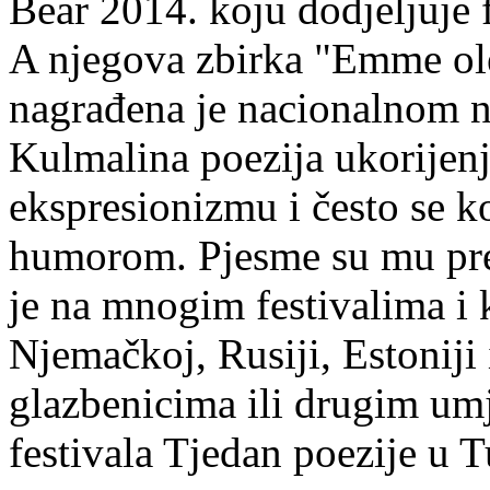
Bear 2014. koju dodjeljuje f
A njegova zbirka "Emme ol
nagrađena je nacionalnom 
Kulmalina poezija ukorijenj
ekspresionizmu i često se k
humorom. Pjesme su mu pre
je na mnogim festivalima i 
Njemačkoj, Rusiji, Estoniji
glazbenicima ili drugim umj
festivala Tjedan poezije u 