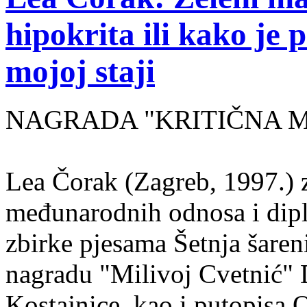
hipokrita ili kako je 
mojoj staji
NAGRADA "KRITIČNA MASA
Lea Čorak (Zagreb, 1997.) z
međunarodnih odnosa i dipl
zbirke pjesama Šetnja šaren
nagradu "Milivoj Cvetnić" D
Kostajnice, kao i putopisa 