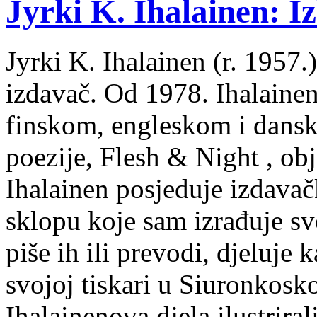
Jyrki K. Ihalainen: Iz
Jyrki K. Ihalainen (r. 1957.) 
izdavač. Od 1978. Ihalainen
finskom, engleskom i dans
poezije, Flesh & Night , obj
Ihalainen posjeduje izdavač
sklopu koje sam izrađuje sv
piše ih ili prevodi, djeluje 
svojoj tiskari u Siuronkosk
Ihalainenova djela ilustriral