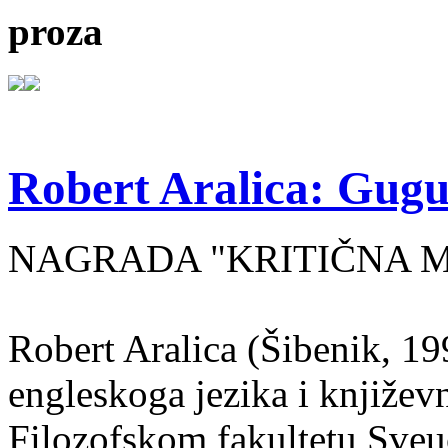
proza
Robert Aralica: Gug
NAGRADA "KRITIČNA MA
Robert Aralica (Šibenik, 199
engleskoga jezika i književ
Filozofskom fakultetu Sveuč