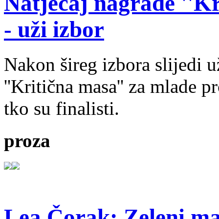
Natječaj nagrade ''Kr
- uži izbor
Nakon šireg izbora slijedi 
''Kritična masa'' za mlade pr
tko su finalisti.
proza
Lea Čorak: Zeleni man