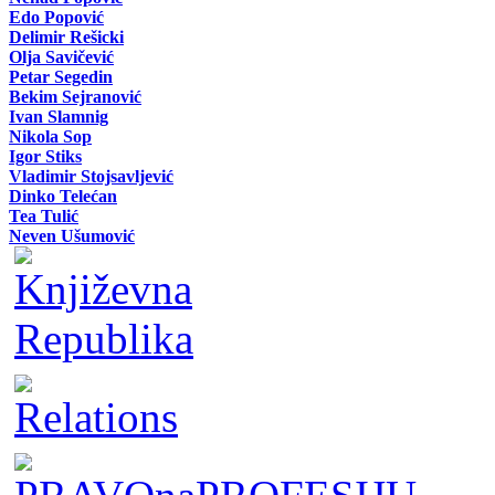
Edo Popović
Delimir Rešicki
Olja Savičević
Petar Segedin
Bekim Sejranović
Ivan Slamnig
Nikola Sop
Igor Stiks
Vladimir Stojsavljević
Dinko Telećan
Tea Tulić
Neven Ušumović