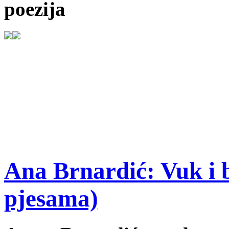
poezija
Ana Brnardić: Vuk i b
pjesama)