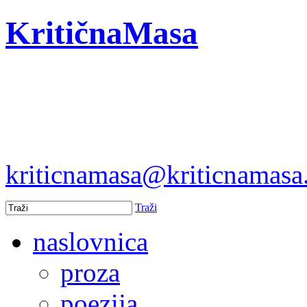
KritičnaMasa
kriticnamasa@kriticnamas
Traži
naslovnica
proza
poezija