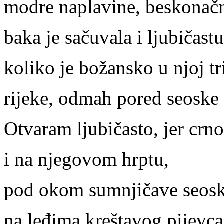
modre naplavine, beskonačn
baka je sačuvala i ljubičastu
koliko je božansko u njoj tr
rijeke, odmah pored seoske 
Otvaram ljubičasto, jer crno
i na njegovom hrptu,
pod okom sumnjičave seosk
na leđima kreštavog pijevca