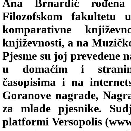
Ana Brnardić rođena
Filozofskom fakultetu 
komparativne književ
književnosti, a na Muzičko
Pjesme su joj prevedene na
u domaćim i stranim 
časopisima i na internet
Goranove nagrade, Nagra
za mlade pjesnike. Sudj
platformi Versopolis (www