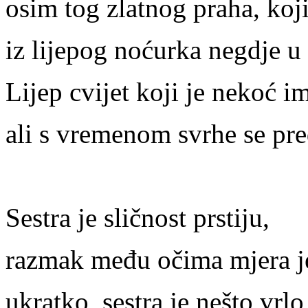
osim tog zlatnog praha, koji
iz lijepog noćurka negdje u
Lijep cvijet koji je nekoć i
ali s vremenom svrhe se pre
Sestra je sličnost prstiju,
razmak među očima mjera je
ukratko, sestra je nešto vrl