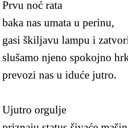
Prvu noć rata
baka nas umata u perinu,
gasi škiljavu lampu i zatvo
slušamo njeno spokojno hrk
prevozi nas u iduće jutro.
Ujutro orgulje
priznaju status šivaće mašin