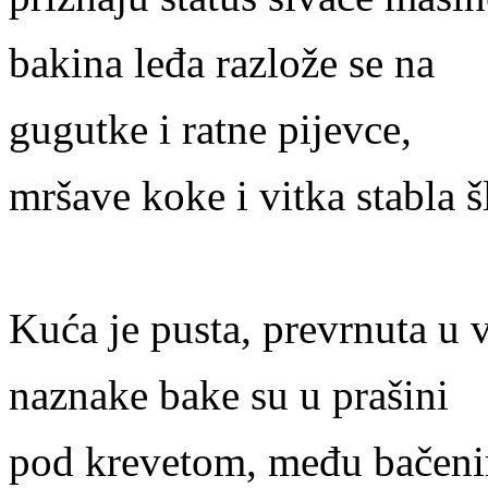
bakina leđa razlože se na
gugutke i ratne pijevce,
mršave koke i vitka stabla š
Kuća je pusta, prevrnuta u v
naznake bake su u prašini
pod krevetom, među bačen