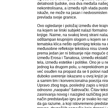
delatnosti ljudske, ova dva međaša našeg
nekontrolisana, a između njih vlada pust
iskaže, ne može na jasan i nedvosmislen 
prevlada svoje granice.
Ovo ogledanje i položaj između dve krajno
na kojem se lirski subjekt nalazi formalno
knjige. Naime, na svakoj levoj strani nalaz
odštampan krupnijim slogom u kojem se n
tematska klica nešto opširnijeg teksta na 
međusobne refleksije tekstova nisu izved
prema jedan jer ni bitisanje nije moguće d
između Erosa i Tanatosa, između ekstatič
tela, između estetike i politike. Ono je u
jednog ka drugom polu, u neprekidnom po
već osuđen na propast da se ti polovi n
duboko uverenje iskazano u ovoj knjizi je
a samim tim i konvencionalna poezija nis
Upravo zbog toga, poslednji zapis u knjiz
odnosno „naopako“ šatrovački. Čitav tekst
zasnivanja novog i naizgled različitog jezi
način predstavljao igru jer je svako ko r
da ga razume, a koji istovremeno predsta