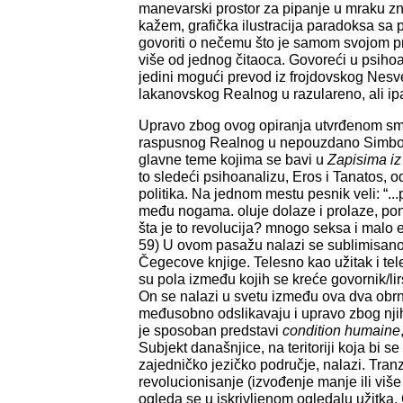
manevarski prostor za pipanje u mraku zn
kažem, grafička ilustracija paradoksa sa 
govoriti o nečemu što je samom svojom p
više od jednog čitaoca. Govoreći u psihoa
jedini mogući prevod iz frojdovskog Nes
lakanovskog Realnog u razulareno, ali ip
Upravo zbog ovog opiranja utvrđenom smi
raspusnog Realnog u nepouzdano Simbo
glavne teme kojima se bavi u
Zapisima iz
to sledeći psihoanalizu, Eros i Tanatos, 
politika. Na jednom mestu pesnik veli: “...
među nogama. oluje dolaze i prolaze, pon
šta je to revolucija? mnogo seksa i malo est
59) U ovom pasažu nalazi se sublimisano
Čegecove knjige. Telesno kao užitak i tel
su pola između kojih se kreće govornik/lir
On se nalazi u svetu između ova dva obrn
međusobno odslikavaju i upravo zbog njih
je sposoban predstavi
condition humaine
Subjekt današnjice, na teritoriji koja bi s
zajedničko jezičko područje, nalazi. Tran
revolucionisanje (izvođenje manje ili više
ogleda se u iskrivljenom ogledalu užitka