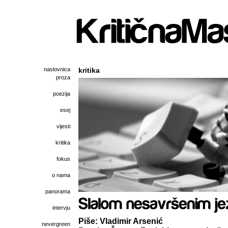
naslovnica
kritika
proza
poezija
esej
vijesti
kritika
fokus
o nama
panorama
intervju
Piše: Vladimir Arsenić
nevergreen