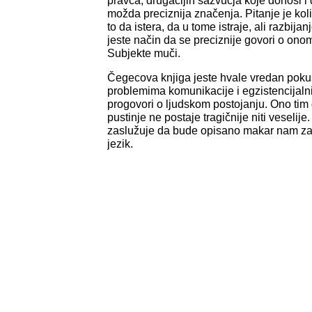
pravca, drugačijih sazvučja koje donosi i
možda preciznija značenja. Pitanje je kol
to da istera, da u tome istraje, ali razbija
jeste način da se preciznije govori o ono
Subjekte muči.
Čegecova knjiga jeste hvale vredan pokuš
problemima komunikacije i egzistencijal
progovori o ljudskom postojanju. Ono tim 
pustinje ne postaje tragičnije niti veselije
zaslužuje da bude opisano makar nam za 
jezik.