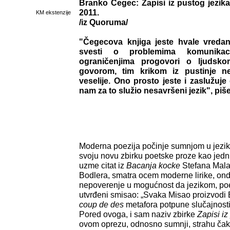
Branko Čegec: Zapisi iz pustog jezik
2011.
KM ekstenzije
/iz Quoruma/
"Čegecova knjiga jeste hvale vreda
svesti o problemima komunikacij
ograničenjima progovori o ljudsko
govorom, tim krikom iz pustinje ne 
veselije. Ono prosto jeste i zaslužu
nam za to služio nesavršeni jezik", piš
Moderna poezija počinje sumnjom u jezi
svoju novu zbirku poetske proze kao jedn
uzme citat iz
Bacanja kocke
Stefana Mala
Bodlera, smatra ocem moderne lirike, ond
nepoverenje u mogućnost da jezikom, poe
utvrđeni smisao: „Svaka Misao proizvodi 
coup de des
metafora potpune slučajnosti
Pored ovoga, i sam naziv zbirke
Zapisi iz
ovom oprezu, odnosno sumnji, strahu čak,