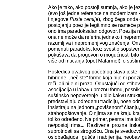
Ako je tako, ako postoji sumnja, ako je je
(evo još jedne reference na modernizam k
i njegove
Puste zemlje
), zbog čega onda o
postojanju poezije legitimno se nameće p
ono ima paradoksalan odgovor. Poezija n
ona ne može da referira jednako i neprem
razumljiva i nepromenjivog značenja. Ona
pomenuti paradoks, kroz svest o sopstve
pokušava da progovori o mogućnosti bilo 
više od mucanja (opet Malarme!), o suštin
Posledica ovakvog početnog stava jeste 
hibridne, „nečiste“ forme koja nije ni poe
reči, ali nije ni proza. Odustajući od stiho
asocijacija u labavu proznu formu, pesni
suštinsko nepoverenje u bilo kakvu struk
predstavljaju određenu tradiciju, nose odr
insistiraju na jednom „povišenom“ čitanju
strahopoštovanje. O njima se na kraju kra
toliko određeno. Na primer, pesma ima tolik
ne/postoji rima.... Razlivena, prozna lirsk
suprotnosti sa strogošću. Ona je svedozvo
oslobađajuća i gušća i nabijenija, neobav