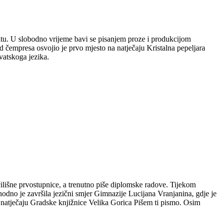
plitu. U slobodno vrijeme bavi se pisanjem proze i produkcijom
 čempresa osvojio je prvo mjesto na natječaju Kristalna pepeljara
vatskoga jezika.
čilišne prvostupnice, a trenutno piše diplomske radove. Tijekom
hodno je završila jezični smjer Gimnazije Lucijana Vranjanina, gdje je
m natječaju Gradske knjižnice Velika Gorica Pišem ti pismo. Osim