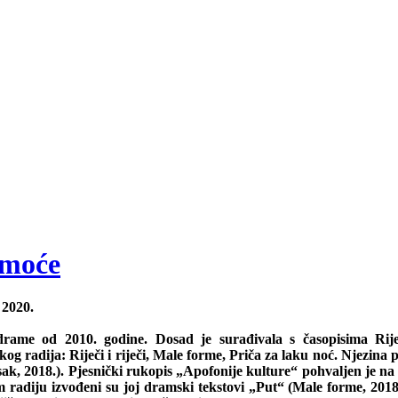
amoće
2020.
 drame od 2010. godine. Dosad je surađivala s časopisima Riječ
g radija: Riječi i riječi, Male forme, Priča za laku noć. Njezina 
Sisak, 2018.). Pjesnički rukopis „Apofonije kulture“ pohvaljen je
 radiju izvođeni su joj dramski tekstovi „Put“ (Male forme, 2018.