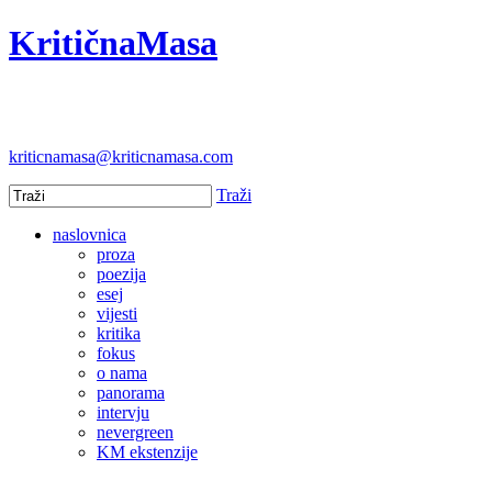
KritičnaMasa
kriticnamasa@kriticnamasa.com
Traži
naslovnica
proza
poezija
esej
vijesti
kritika
fokus
o nama
panorama
intervju
nevergreen
KM ekstenzije