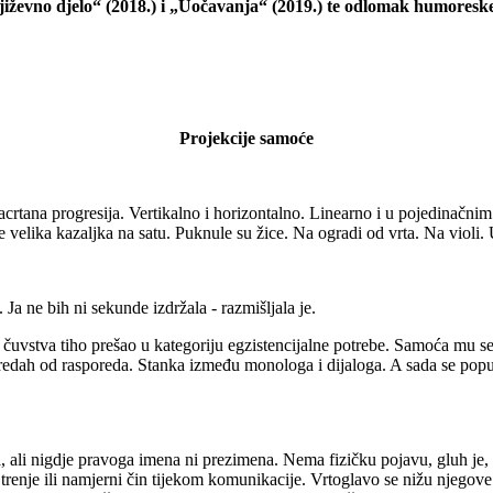
 književno djelo“ (2018.) i „Uočavanja“ (2019.) te odlomak humoresk
Projekcije samoće
zacrtana progresija. Vertikalno i horizontalno. Linearno i u pojedinačn
je velika kazaljka na satu. Puknule su žice. Na ogradi od vrta. Na violi. 
Ja ne bih ni sekunde izdržala - razmišljala je.
og čuvstva tiho prešao u kategoriju egzistencijalne potrebe. Samoća mu 
edah od rasporeda. Stanka između monologa i dijaloga. A sada se poput u
li nigdje pravoga imena ni prezimena. Nema fizičku pojavu, gluh je, nij
trenje ili namjerni čin tijekom komunikacije. Vrtoglavo se nižu njeg