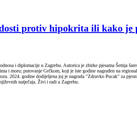
sti protiv hipokrita ili kako je 
odnosa i diplomacije u Zagrebu. Autorica je zbirke pjesama Šetnja šare
udima i moru; putovanje Grčkom, koji je iste godine nagrađen na regio
ozu. 2024. godine dodijeljena joj je nagrada "Zdravko Pucak" za pjesni
jiževnih natječaja. Živi i radi u Zagrebu.