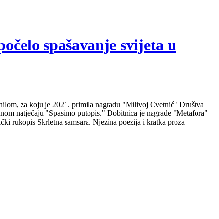
počelo spašavanje svijeta u
nilom, za koju je 2021. primila nagradu "Milivoj Cvetnić" Društva
nalnom natječaju "Spasimo putopis." Dobitnica je nagrade "Metafora"
čki rukopis Skrletna samsara. Njezina poezija i kratka proza