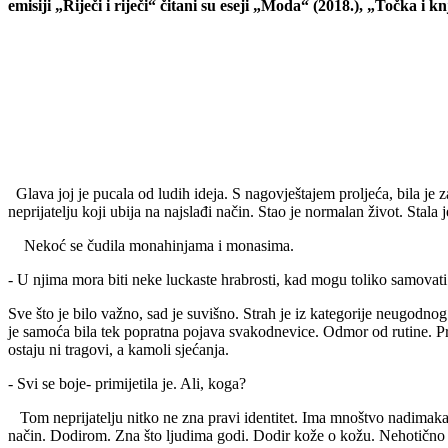
emisiji „Riječi i riječi“ čitani su eseji „Moda“ (2018.), „Točka i
Glava joj je pucala od ludih ideja. S nagovještajem proljeća, bila je 
neprijatelju koji ubija na najslađi način. Stao je normalan život. Stala 
Nekoć se čudila monahinjama i monasima.
- U njima mora biti neke luckaste hrabrosti, kad mogu toliko samovati. 
Sve što je bilo važno, sad je suvišno. Strah je iz kategorije neugodn
je samoća bila tek popratna pojava svakodnevice. Odmor od rutine. Pr
ostaju ni tragovi, a kamoli sjećanja.
- Svi se boje- primijetila je. Ali, koga?
Tom neprijatelju nitko ne zna pravi identitet. Ima mnoštvo nadimaka, a
način. Dodirom. Zna što ljudima godi. Dodir kože o kožu. Nehotično 