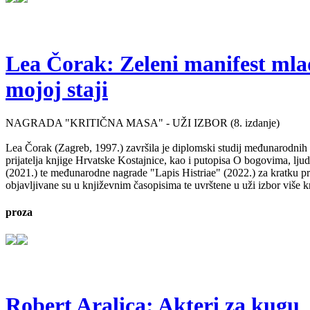
Lea Čorak: Zeleni manifest mlado
mojoj staji
NAGRADA "KRITIČNA MASA" - UŽI IZBOR (8. izdanje)
Lea Čorak (Zagreb, 1997.) završila je diplomski studij međunarodnih 
prijatelja knjige Hrvatske Kostajnice, kao i putopisa O bogovima, lj
(2021.) te međunarodne nagrade "Lapis Histriae" (2022.) za kratku pr
objavljivane su u književnim časopisima te uvrštene u uži izbor više kn
proza
Robert Aralica: Akteri za kugu