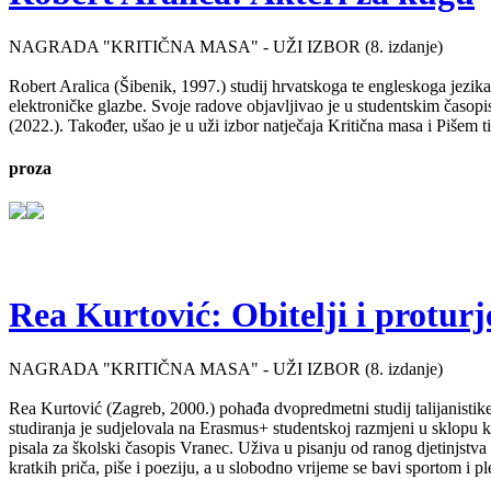
NAGRADA "KRITIČNA MASA" - UŽI IZBOR (8. izdanje)
Robert Aralica (Šibenik, 1997.) studij hrvatskoga te engleskoga jezik
elektroničke glazbe. Svoje radove objavljivao je u studentskim časop
(2022.). Također, ušao je u uži izbor natječaja Kritična masa i Pišem 
proza
Rea Kurtović: Obitelji i proturj
NAGRADA "KRITIČNA MASA" - UŽI IZBOR (8. izdanje)
Rea Kurtović (Zagreb, 2000.) pohađa dvopredmetni studij talijanistike
studiranja je sudjelovala na Erasmus+ studentskoj razmjeni u sklopu ko
pisala za školski časopis Vranec. Uživa u pisanju od ranog djetinjstv
kratkih priča, piše i poeziju, a u slobodno vrijeme se bavi sportom i p