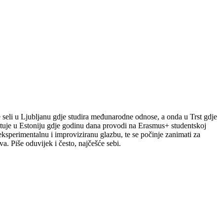
le seli u Ljubljanu gdje studira međunarodne odnose, a onda u Trst gdje
putuje u Estoniju gdje godinu dana provodi na Erasmus+ studentskoj
a eksperimentalnu i improviziranu glazbu, te se počinje zanimati za
a. Piše oduvijek i često, najčešće sebi.