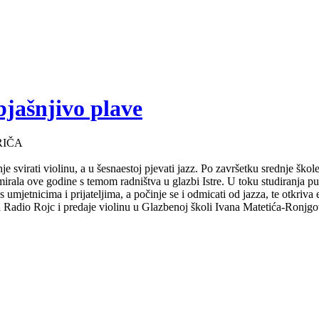
bjašnjivo plave
RIČA
e svirati violinu, a u šesnaestoj pjevati jazz. Po završetku srednje ško
mirala ove godine s temom radništva u glazbi Istre. U toku studiranja 
s umjetnicima i prijateljima, a počinje se i odmicati od jazza, te otkriv
za Radio Rojc i predaje violinu u Glazbenoj školi Ivana Matetića-Ronjgov