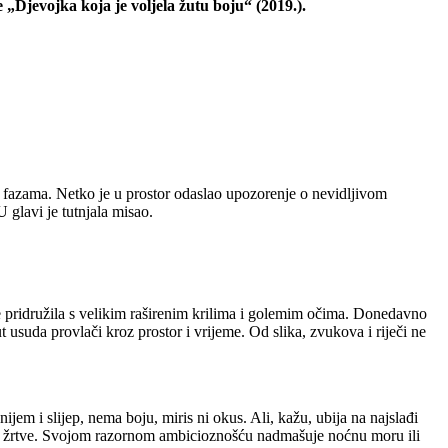
e „Djevojka koja je voljela žutu boju“ (2019.).
im fazama. Netko je u prostor odaslao upozorenje o nevidljivom
U glavi je tutnjala misao.
se pridružila s velikim raširenim krilima i golemim očima. Donedavno
suda provlači kroz prostor i vrijeme. Od slika, zvukova i riječi ne
em i slijep, nema boju, miris ni okus. Ali, kažu, ubija na najslađi
ove žrtve. Svojom razornom ambicioznošću nadmašuje noćnu moru ili