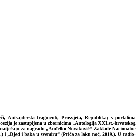
i, Autsajderski fragmenti, Prosvjeta, Republika; s portalima
poezija je zastupljena u zbornicima „Antologija XXI.st.-hrvatskog
 na natječaju za nagradu „Anđelko Novaković“ Zaklade Nacionalne
) i „Djed i baka u svemiru“ (Priča za laku noć, 2019.). U radio-