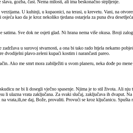
slava, gozba, čast. Nema milosti, ali ima beskonačno strpljenje.
m verzijama. U kuhinji, u kupaonici, na terasi, u krevetu. Vani, na otvo
ali osjeća kao da je kroz nekoliko tjedana ostarjela za puna dva desetl
satima. Sve dok ne osjeti glad. Ni hrana nema više okusa. Broji zaloga
 zadržava u surovoj stvarnosti, a ona bi tako rado htjela nekamo pobjeći
e dvodijelni plavo-zeleni kupaći kostim i narančasti pareo.
ačin. Ako me smrt mora zabilježiti u svom planeru, neka dođe po mene
icu ne bi li dosegli vječno spasenje. Njima je to stil života. Ali nju to
su li ulazna vrata zaključana. Za svaki slučaj, zaključava ih dvaput. Na v
 vrata,ili,ne daj, Bože, provaliti. Provući se kroz ključanicu. Spušta ro