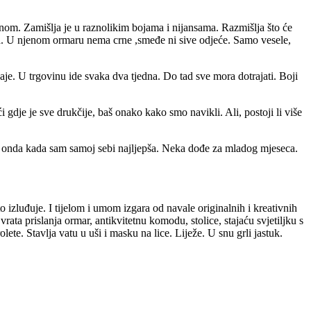
renom. Zamišlja je u raznolikim bojama i nijansama. Razmišlja što će
jeća. U njenom ormaru nema crne ,smeđe ni sive odjeće. Samo vesele,
je. U trgovinu ide svaka dva tjedna. Do tad sve mora dotrajati. Boji
 gdje je sve drukčije, baš onako kako smo navikli. Ali, postoji li više
 onda kada sam samoj sebi najljepša. Neka dođe za mladog mjeseca.
 izluđuje. I tijelom i umom izgara od navale originalnih i kreativnih
rata prislanja ormar, antikvitetnu komodu, stolice, stajaću svjetiljku s
lete. Stavlja vatu u uši i masku na lice. Liježe. U snu grli jastuk.