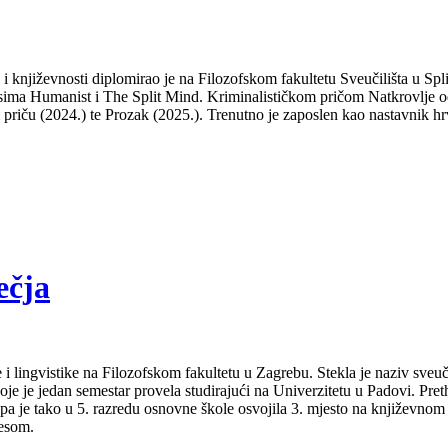
a i književnosti diplomirao je na Filozofskom fakultetu Sveučilišta u S
isima Humanist i The Split Mind. Kriminalističkom pričom Natkrovlje od
ti priču (2024.) te Prozak (2025.). Trenutno je zaposlen kao nastavnik hr
ečja
 i lingvistike na Filozofskom fakultetu u Zagrebu. Stekla je naziv sveu
je je jedan semestar provela studirajući na Univerzitetu u Padovi. Pret
a pa je tako u 5. razredu osnovne škole osvojila 3. mjesto na književno
lesom.