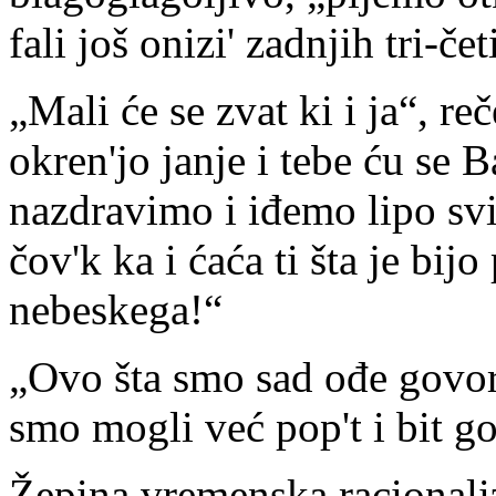
fali još onizi' zadnjih tri-če
„Mali će se zvat ki i ja“, r
okren'jo janje i tebe ću se Ba
nazdravimo i iđemo lipo svi
čov'k ka i ćaća ti šta je bij
nebeskega!“
„Ovo šta smo sad ođe govor'
smo mogli već pop't i bit go
Žepina vremenska racionaliz