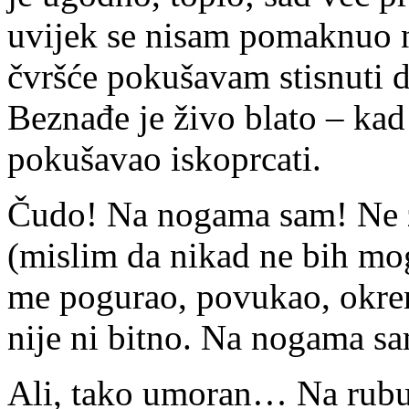
uvijek se nisam pomaknuo ni
čvršće pokušavam stisnuti d
Beznađe je živo blato – kad
pokušavao iskoprcati.
Čudo! Na nogama sam! Ne 
(mislim da nikad ne bih mog
me pogurao, povukao, okren
nije ni bitno. Na nogama s
Ali, tako umoran… Na rubu