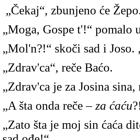
„Čekaj“, zbunjeno će Žepo.
„Moga, Gospe t'!“ pomalo u
„Mol'n?!“ skoči sad i Joso.
„Zdrav'ca“, reče Baćo.
„Zdrav'ca je za Josina sina,
„A šta onda reče –
za ćaću
?
„Zato šta je moj sin ćaća dit
sad ođe!“