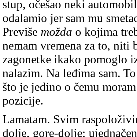
stup, očešao neki automobi
odalamio jer sam mu smetao 
Previše
možda
o kojima treb
nemam vremena za to, niti b
zagonetke ikako pomoglo izl
nalazim. Na leđima sam. To 
što je jedino o čemu moram 
pozicije.
Lamatam. Svim raspoloživim
dolje, gore-dolje; ujednače