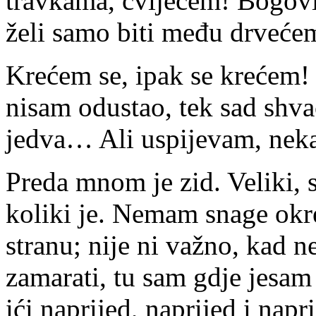
travkama, cvijećem! Bogovi,
želi samo biti među drveće
Krećem se, ipak se krećem! 
nisam odustao, tek sad shv
jedva… Ali uspijevam, nek
Preda mnom je zid. Veliki, s
koliki je. Nemam snage okre
stranu; nije ni važno, kad 
zamarati, tu sam gdje jesam 
ići naprijed, naprijed i napr