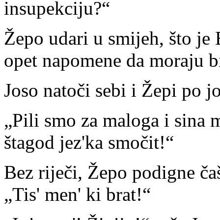
insupekciju?“
Žepo udari u smijeh, što je 
opet napomene da moraju bit
Joso natoči sebi i Žepi po j
„Pili smo za maloga i sina mi
štagod jez'ka smočit!“
Bez riječi, Žepo podigne čaš
„Tis' men' ki brat!“