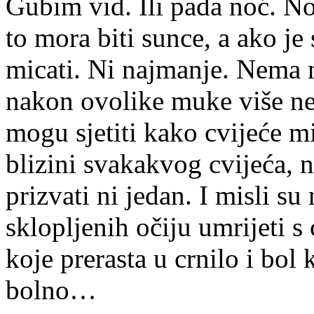
Gubim vid. Ili pada noć. No
to mora biti sunce, a ako j
micati. Ni najmanje. Nema n
nakon ovolike muke više ne
mogu sjetiti kako cvijeće mi
blizini svakakvog cvijeća, 
prizvati ni jedan. I misli su
sklopljenih očiju umrijeti s
koje prerasta u crnilo i bol 
bolno…