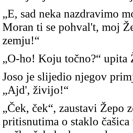
„E, sad neka nazdravimo mo
Moran ti se pohval't, moj Ž
zemju!“
„O-ho! Koju točno?“ upita 
Joso je slijedio njegov prim
„Ajd', živijo!“
„Ček, ček“, zaustavi Žepo z
pritisnutima o staklo čašica 