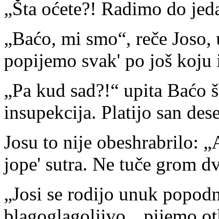
„Šta oćete?! Radimo do jed
„Baćo, mi smo“, reče Joso, 
popijemo svak' po još koju 
„Pa kud sad?!“ upita Baćo ša
insupekcija. Platijo san des
Josu to nije obeshrabrilo: „
jope' sutra. Ne tuče grom d
„Josi se rodijo unuk popodn
blagoglagoljivo, „pijemo ot