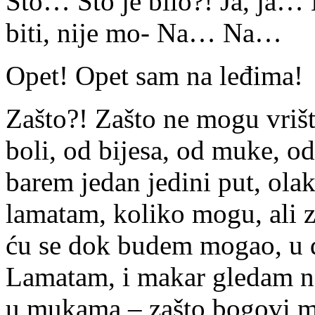
Što… Što je bilo?! Ja, ja…
biti, nije mo- Na… Na…
Opet! Opet sam na leđima!
Zašto?! Zašto ne mogu vrišt
boli, od bijesa, od muke, od
barem jedan jedini put, ola
lamatam, koliko mogu, ali z
ću se dok budem mogao, u d
Lamatam, i makar gledam neb
u mukama – zašto bogovi ma