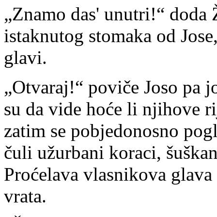
„Znamo das' unutri!“ doda 
istaknutog stomaka od Jose, 
glavi.
„Otvaraj!“ poviče Joso pa j
su da vide hoće li njihove ri
zatim se pobjedonosno pogle
čuli užurbani koraci, šuškan
Proćelava vlasnikova glava 
vrata.