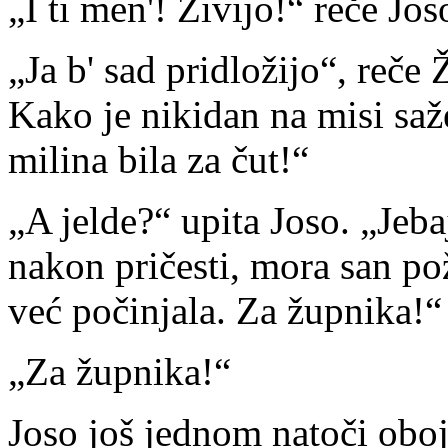
„I ti men'! Živijo!“ reče Jos
„Ja b' sad pridložijo“, reče
Kako je nikidan na misi saže
milina bila za čut!“
„A jelde?“ upita Joso. „Jeba
nakon pričesti, mora san pož
već počinjala. Za župnika!“
„Za župnika!“
Joso još jednom natoči oboj