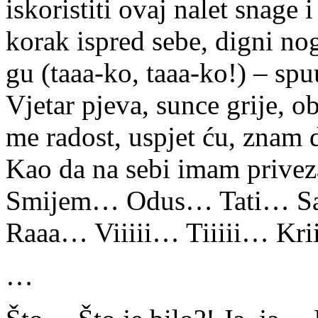
iskoristiti ovaj nalet snage i
korak ispred sebe, digni nog
gu (taaa-ko, taaa-ko!) – sp
Vjetar pjeva, sunce grije, o
me radost, uspjet ću, znam
Kao da na sebi imam prive
Smijem… Odus… Tati… 
Raaa… Viiiii… Tiiiii… Krii
…