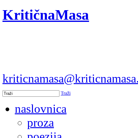
KritičnaMasa
kriticnamasa@kriticnamas
Traži
naslovnica
proza
poezija