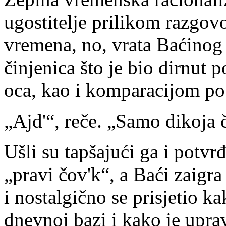
ugostitelje prilikom razgovo
vremena, no, vrata Baćinog 
činjenica što je bio dirnut
oca, kao i komparacijom po 
„Ajd'“, reče. „Samo dikoja č
Ušli su tapšajući ga i potvr
„pravi čov'k“, a Baći zaigra
i nostalgično se prisjetio k
dnevnoj bazi i kako je uprav