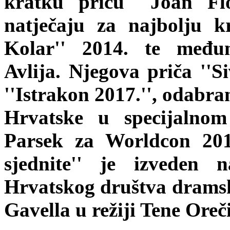
kratku priču ''Joan Fl
natječaju za najbolju k
Kolar'' 2014. te među
Avlija. Njegova priča ''Si
''Istrakon 2017.'', odabra
Hrvatske u specijalnom
Parsek za Worldcon 201
sjednite'' je izvede
Hrvatskog društva dramsk
Gavella u režiji Tene Oreč