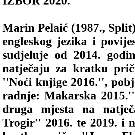
IZBOR 2020.
Marin Pelaić (1987., Split
engleskog jezika i povije
sudjeluje od 2014. godi
natječaju za kratku pri
''Noći knjige 2016.'', pob
radnje: Makarska 2015.'' i
druga mjesta na natječ
Trogir'' 2016. te 2019. 