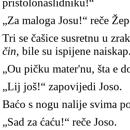
pristolonaslidniku!“
„Za maloga Josu!“ reče Žep
Tri se čašice susretnu u zra
čin
, bile su ispijene naiskap
„Ou pičku mater'nu, šta e d
„Lij još!“ zapovijedi Joso.
Baćo s nogu nalije svima po
„Sad za ćaću!“ reče Joso.