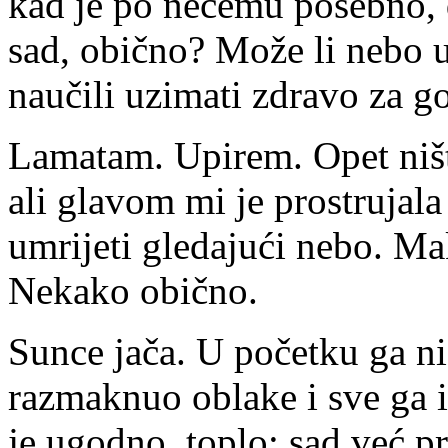
kad je po nečemu posebno, 
sad, obično? Može li nebo u
naučili uzimati zdravo za g
Lamatam. Upirem. Opet niš
ali glavom mi je prostrujala
umrijeti gledajući nebo. Ma
Nekako obično.
Sunce jača. U početku ga nis
razmaknuo oblake i sve ga i
je ugodno, toplo; sad već pr