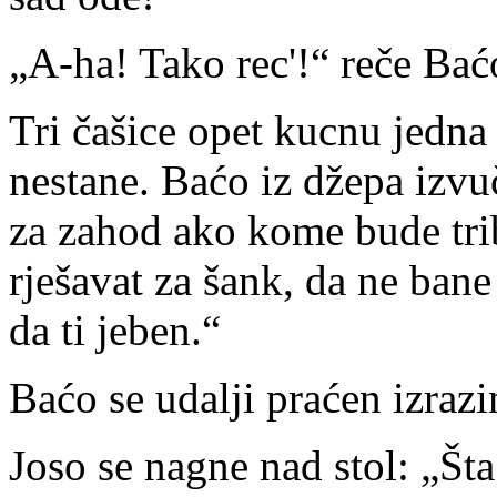
„A-ha! Tako rec'!“ reče Baćo
Tri čašice opet kucnu jedna 
nestane. Baćo iz džepa izvuč
za zahod ako kome bude trib
rješavat za šank, da ne bane
da ti jeben.“
Baćo se udalji praćen izrazi
Joso se nagne nad stol: „Šta