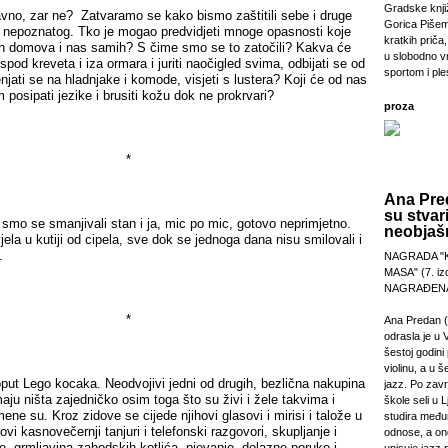
Gradske knji
o, zar ne? Zatvaramo se kako bismo zaštitili sebe i druge
Gorica Pišem
 i nepoznatog. Tko je mogao predvidjeti mnoge opasnosti koje
kratkih priča,
ih domova i nas samih? S čime smo se to zatočili? Kakva će
u slobodno v
spod kreveta i iza ormara i juriti naočigled svima, odbijati se od
sportom i pl
jati se na hladnjake i komode, visjeti s lustera? Koji će od nas
posipati jezike i brusiti kožu dok ne prokrvari?
proza
*
Ana Pre
su stvar
 se smanjivali stan i ja, mic po mic, gotovo neprimjetno.
neobjašn
la u kutiji od cipela, sve dok se jednoga dana nisu smilovali i
.
NAGRADA "
MASA" (7. izd
NAGRAĐENA
*
Ana Predan (
odrasla je u 
šestoj godini 
violinu, a u š
 Lego kocaka. Neodvojivi jedni od drugih, bezlična nakupina
jazz. Po zav
maju ništa zajedničko osim toga što su živi i žele takvima i
škole seli u L
ene su. Kroz zidove se cijede njihovi glasovi i mirisi i talože u
studira međ
vi kasnovečernji tanjuri i telefonski razgovori, skupljanje i
odnose, a on
e, grmljavina zahodskih kotlića, pjevanje, dolazne poruke i