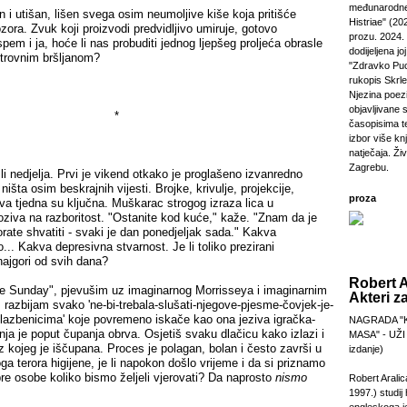
međunarodne
utišan, lišen svega osim neumoljive kiše koja pritišće
Histriae" (20
zora. Zvuk koji proizvodi predvidljivo umiruje, gotovo
prozu. 2024.
pem i ja, hoće li nas probuditi jednog ljepšeg proljeća obrasle
dodijeljena jo
otrovnim bršljanom?
"Zdravko Puc
rukopis Skrl
Njezina poezi
objavljivane 
*
časopisima t
izbor više kn
natječaja. Živi
Zagrebu.
 nedjelja. Prvi je vikend otkako je proglašeno izvanredno
 ništa osim beskrajnih vijesti. Brojke, krivulje, projekcije,
proza
va tjedna su ključna. Muškarac strogog izraza lica u
oziva na razboritost. "Ostanite kod kuće," kaže. "Znam da je
ate shvatiti - svaki je dan ponedjeljak sada." Kakva
.. Kakva depresivna stvarnost. Je li toliko prezirani
najgori od svih dana?
Robert A
 Sunday", pjevušim uz imaginarnog Morrisseya i imaginarnim
Akteri z
razbijam svako 'ne-bi-trebala-slušati-njegove-pjesme-čovjek-je-
lazbenicima' koje povremeno iskače kao ona jeziva igračka-
NAGRADA "
vnja je poput čupanja obrva. Osjetiš svaku dlačicu kako izlazi i
MASA" - UŽI
z kojeg je iščupana. Proces je polagan, bolan i često završi u
izdanje)
 terora higijene, je li napokon došlo vrijeme i da si priznamo
re osobe koliko bismo željeli vjerovati? Da naprosto
nismo
Robert Aralic
1997.) studij