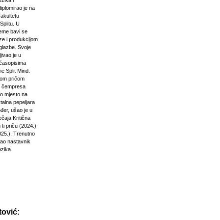
zika i
diplomirao je na
akultetu
Splitu. U
jeme bavi se
ze i produkcijom
glazbe. Svoje
jivao je u
časopisima
e Split Mind.
čkom pričom
d čempresa
vo mjesto na
stalna pepeljara
đer, ušao je u
ečaja Kritična
ti priču (2024.)
025.). Trenutno
kao nastavnik
ezika.
ović: