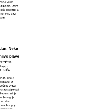
žnice Velika
 ti pismo. Osim
 piše i poeziju, a
rijeme se bavi
esom.
dan: Neke
i
jivo plave
KRITIČNA
anje) -
 PRIČA
Pula, 1996.)
Vodnjanu. U
počinje svirati
esnaestoj pjevati
ršetku srednje
jubljanu gdje
unarodne
da u Trst gdje