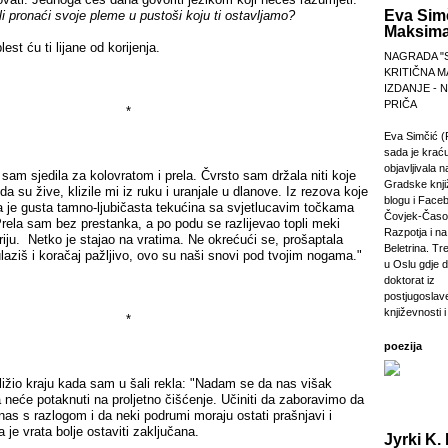
Eva Sim
i pronaći svoje pleme u pustoši koju ti ostavljamo?
Maksima
t ću ti lijane od korijenja.
NAGRADA "
KRITIČNA M
IZDANJE -
PRIČA
*
Eva Simčić (
sada je krać
objavljivala 
 sjedila za kolovratom i prela. Čvrsto sam držala niti koje
Gradske knji
da su žive, klizile mi iz ruku i uranjale u dlanove. Iz rezova koje
blogu i Faceb
la je gusta tamno-ljubičasta tekućina sa svjetlucavim točkama
Čovjek-Časop
Prela sam bez prestanka, a po podu se razlijevao topli meki
Razpotja i na 
riju. Netko je stajao na vratima. Ne okrećući se, prošaptala
Beletrina. Tre
laziš i koračaj pažljivo, ovo su naši snovi pod tvojim nogama."
u Oslu gdje 
doktorat iz
postjugosla
književnosti i
*
poezija
žio kraju kada sam u šali rekla: "Nadam se da nas višak
neće potaknuti na proljetno čišćenje. Učiniti da zaboravimo da
 nas s razlogom i da neki podrumi moraju ostati prašnjavi i
 je vrata bolje ostaviti zaključana.
Jyrki K. 