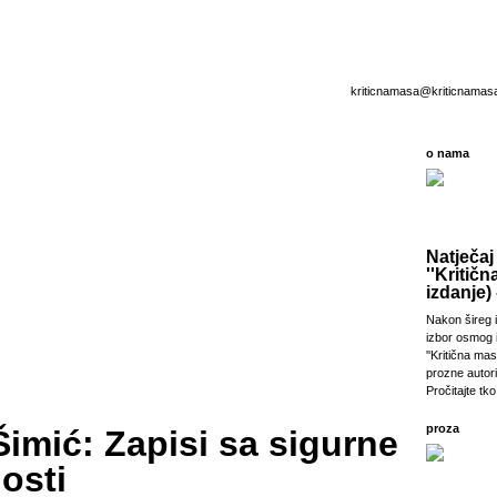
kriticnamasa@kriticnamas
o nama
Natječaj
''Kritičn
izdanje) 
Nakon šireg i
izbor osmog 
''Kritična ma
prozne autori
Pročitajte tko 
proza
imić: Zapisi sa sigurne
osti