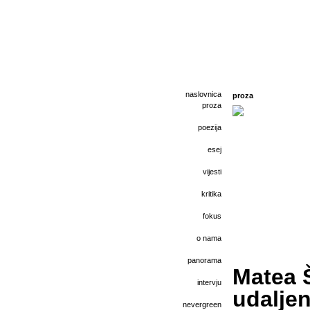
naslovnica
proza
proza
poezija
esej
vijesti
kritika
fokus
o nama
panorama
Matea Š
intervju
udaljen
nevergreen