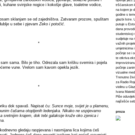
upisuje jazz 
mi, kuhane svinjske nogice i kokošje glave, toaletne vodice,
tršćanskom k
na kojem je d
godine s tem
am sklanjam se od zajedništva. Zatvaram prozore, spuštam
glazbi Istre. 
 dublje u sebe i pjevam
Zeko i potočić
.
putuje u Esto
dana provod
studentskoj 
sudjeluje na 
*
važnih projeka
umjetnicima i 
počinje se i 
te otkriva ek
m sama. Bilo je tiho. Odrezala sam krišku svemira i pojela
improviziranu
šećerne vune. Vrelom sam kavom opekla jezik.
počinje zanim
vizualne medij
Trenutno živi 
za Radio Rojc
*
violinu u Gla
Ivana Mateti
Piše oduvijek
najčešće seb
riku dok spavaš. Napisat ću:
Sunce moje, svijet je u plamenu,
punim čašama otopljenih ledenjaka. Nikako ne uspijevamo
proza
sa sretnijim krajem, dok tebi galaksije kruže oko zjenica i
ma.
dnevno gledaju raspjevana i nasmijana lica kojima ćeš
vati. Jednoga ćeš dana govoriti jezikom koji nećeš razumjeti.