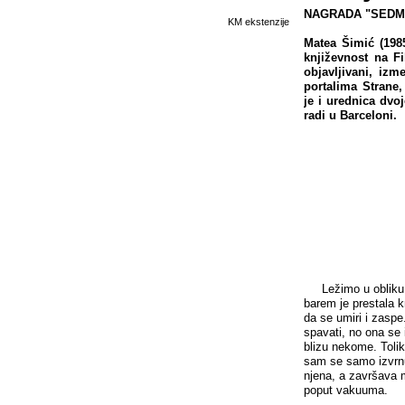
NAGRADA "SEDMIC
KM ekstenzije
Matea Šimić (1985
književnost na Fi
objavljivani, iz
portalima Strane,
je i urednica dvo
radi u Barceloni.
Ležimo u obliku kr
barem je prestala kr
da se umiri i zaspe
spavati, no ona se 
blizu nekome. Toli
sam se samo izvrnu
njena, a završava m
poput vakuuma.