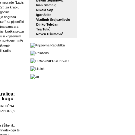
Bekim Sejranović
 nagrade "Lapis
Ivan Slamnig
22.) za kratku
Nikola Sop
 godine
Igor Stiks
j je nagrada
Vladimir Stojsavljević
ak" za pjesnički
Dinko Telećan
etna samsara.
Tea Tulić
ja i kratka proza
Neven Ušumović
su u književnim
e uvrštene u uži
jiževnih
 i radi u
ralica:
a kugu
KRITIČNA
 IZBOR (8.
a (Šibenik,
 hrvatskoga te