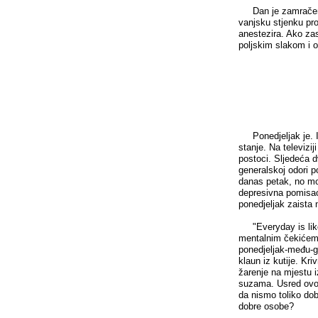
Dan je zamračen i 
vanjsku stjenku pro
anestezira. Ako zas
poljskim slakom i 
Ponedjeljak je. Ili
stanje. Na televiziji
postoci. Sljedeća d
generalskoj odori p
danas petak, no mor
depresivna pomisao.
ponedjeljak zaista 
"Everyday is like
mentalnim čekićem 
ponedjeljak-među-g
klaun iz kutije. Kri
žarenje na mjestu i
suzama. Usred ovoga
da nismo toliko dob
dobre osobe?