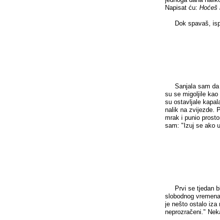
Napisat ću:
Hoćeš l
Dok spavaš, isples
Sanjala sam da sam
su se migoljile kao 
su ostavljale kapa
nalik na zvijezde. 
mrak i punio prosto
sam: "Izuj se ako u
Prvi se tjedan bli
slobodnog vremena 
je nešto ostalo iza
neprozračeni." Neka