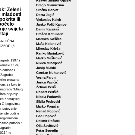
Ksaver Šandor Gjalski
Drago Glamuzina
k: Zeleni
Srećko Horvat
 mladosti
Dorta Jagić
pokrita ili
Vjekoslav Kaleb
počelo
Janko Polić Kamov
je svijeta
Damir Karakaš
taji
Dražen Katunarić
Marinko Koščec
KRITIČNA
Maša Kolanović
 IZBOR (8.
Miroslav Krleža
Ranko Marinković
Matko Meštrović
agreb, 1997.)
Nikica Mihaljević
plomski studij
Josip Mlakić
h odnosa i
Gordan Nuhanović
u Zagrebu.
Vesna Parun
birke pjesama
Jurica Pavičić
lom, za koju je
Želimir Periš
 nagradu "Milivoj
Robert Perišić
tva prijatelja
Nikola Petković
ke Kostajnice,
Sibila Petlevski
sa O bogovima,
Marko Pogačar
u; putovanje
Nenad Popović
je iste godine
Edo Popović
 regionalnom
Delimir Rešicki
asimo putopis."
Olja Savičević
 nagrade
Petar Segedin
021.) te