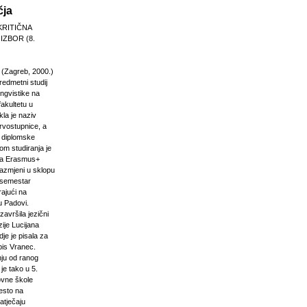
čja
KRITIČNA
 IZBOR (8.
 (Zagreb, 2000.)
edmetni studij
 lingvistike na
akultetu u
la je naziv
rvostupnice, a
e diplomske
om studiranja je
na Erasmus+
razmjeni u sklopu
n semestar
rajući na
u Padovi.
završila jezični
ije Lucijana
dje je pisala za
pis Vranec.
nju od ranog
 je tako u 5.
vne škole
jesto na
atječaju