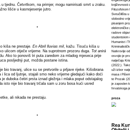
engleskoga je
 tjednu. Četvrtkom, na primjer, mogu namirisati smrt u zraku.
književnosti 
ažno lišće u kasnojesenje jutro.
Filozofskom f
Sveučilišta u 
slobodno vri
pisanjem pro
*
elektroničke 
radove objavl
studentskim 
Humanist i Th
 kiša ne prestaje.
En Abril lluvias mil
, kažu. Tisuću kiša u
Kriminalisti
ko ulicom otječe vrijeme. Na suprotnom prozoru duga.
Tot anirá
Natkrovlje o
edu. Ako to ponoviš tri puta zaredom za mladog mjeseca prije
osvojio je pr
uca posljednji put, možda postane istina.
natječaju Kri
(2022.). Tako
o travanj, ulice su se pretvorile u prljave rijeke. Kišobrana
uži izbor natj
ra i lica od ljutnje, stajali smo neko vrijeme gledajući kako doći
masa i Pišem 
a je duboka četiri prsta iznad gležnja i mlaka poput odstajalog
te Prozak (2
isto nije bio travanj trčala sam u zoru bosa kući usred
je zaposlen 
hrvatskoga j
tke, ali nikada ne prestaju.
proza
*
Rea Kurt
Obitelji i