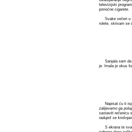
televizijski progra
ponoćne cigarete.
Svake večeri u os
rolete, skrivam se
Sanjala sam da sa
je. Imala je okus 
Napisat ću ti isp
zalijevamo ga polu
sastaviti rečenicu 
raduješ se krošnja
S ekrana te svako
jednoga dana naliko