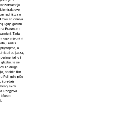
pjevanje pri
onzervatoriju
iplomirala ove
om radništva u
U toku studiranja
niju gdje godinu
i na Erasmus+
razmjeni. Tada
mnogo vrijednih i
ta, i radi s
prijateljima, a
odmicati od jazza,
sperimentalnu i
 glazbu, te se
ati za druge,
e, osobito film.
u Puli, gdje piše
 i predaje
zbenoj školi
ća-Ronjgova.
 i često,
i.