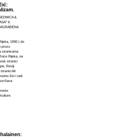
čić:
lizam.
SEDMICA &
ASA" 6.
 NAGRAĐENA
Rijeka, 1990.) do
u prozu
na stranicama
žnice Rijeka, na
ook stranici
is, Reviji
stranici Air
nutno živi i radi
dovršava
venske
 kulture.
Ihalainen: