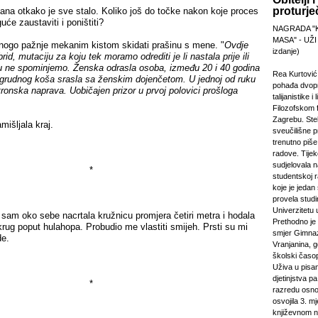
proturje
na otkako je sve stalo. Koliko još do točke nakon koje proces
guće zaustaviti i poništiti?
NAGRADA "
MASA" - UŽI
 pažnje mekanim kistom skidati prašinu s mene. "
Ovdje
izdanje)
rid, mutaciju za koju tek moramo odrediti je li nastala prije ili
u ne spominjemo. Ženska odrasla osoba, između 20 i 40 godina
Rea Kurtović
lu grudnog koša srasla sa ženskim dojenčetom. U jednoj od ruku
pohađa dvopr
ronska naprava. Uobičajen prizor u prvoj polovici prošloga
talijanistike i
Filozofskom f
Zagrebu. Stek
išljala kraj.
sveučilišne p
trenutno piš
radove. Tijek
sudjelovala 
*
studentskoj 
koje je jeda
provela studi
Univerzitetu 
 oko sebe nacrtala kružnicu promjera četiri metra i hodala
Prethodno je 
krug poput hulahopa. Probudio me vlastiti smijeh. Prsti su mi
smjer Gimnaz
de.
Vranjanina, g
školski časo
Uživa u pisa
djetinjstva pa
*
razredu osno
osvojila 3. m
književnom n