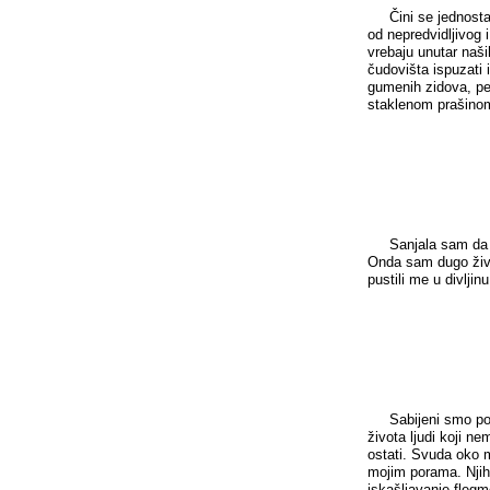
Čini se jednostavn
od nepredvidljivog
vrebaju unutar naš
čudovišta ispuzati i
gumenih zidova, pen
staklenom prašinom 
Sanjala sam da smo
Onda sam dugo živje
pustili me u divljinu
Sabijeni smo poput
života ljudi koji ne
ostati. Svuda oko m
mojim porama. Njiho
iskašljavanje flegm