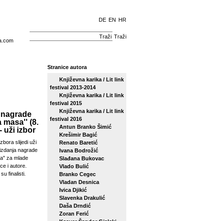
DE
EN
HR
Traži
a.com
Stranice autora
Književna karika / Lit link
festival 2013-2014
Književna karika / Lit link
festival 2015
Književna karika / Lit link
 nagrade
festival 2016
a masa'' (8.
Antun Branko Šimić
- uži izbor
Krešimir Bagić
zbora slijedi uži
Renato Baretić
izdanja nagrade
Ivana Bodrožić
sa'' za mlade
Slađana Bukovac
ce i autore.
Vlado Bulić
su finalisti.
Branko Cegec
Vladan Desnica
Ivica Djikić
Slavenka Drakulić
Daša Drndić
Zoran Ferić