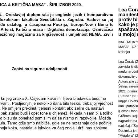
A & KRITIČNA MASA" - ŠIRI IZBOR 2020.
Lea Čora
manifest
., Oroslavje) diplomirala je engleski jezik i komparativnu
protiv hi
lozofskom fakultetu Sveučilišta u Zagrebu. Radovi su joj
kako je 
među ostalog, u časopisima Poezija, EuropeNow i Bona te
spašavan
 Arteist, Kritična masa i Digitalna demokracija. Osnivačica
u mojoj s
jezičnog magazina za književnost i umjetnost NEMA. Živi i
NAGRADA "
MASA" - UŽI
izdanje)
Lea Čorak (Z
završila je di
Zapisi sa sigurne udaljenosti
međunarodni
diplomacije 
Autorica je z
Šetnja šareni
2021. primila
Cvetnić" Druš
njeg znaka X. Osjećam kako mi lijeva bradavica bridi, no
knjige Hrvats
variti. Posljednjih je nekoliko dana bilo teško, treba joj vječnost
kao i putopi
. Ne smijem prekinuti tjelesni kontakt ako želim da nastavi
ljudima i mor
ipak stalno budi i opet tone u drijemež. Nikada nisam bila toliko
Grčkom, koji 
ko blizu da ponekad pomislim da se nismo ni razdvojile. Možda
nagrađen na
la. Tamo gdje smo najbliže, gdje se ne razaznaje gdje počinje
natječaju "Sp
oja koža, nastala je lokvica vrućeg znoja i drži nas spojene
Dobitnica je
"Metafora" (2