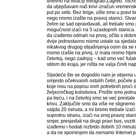
dnevno na relaciji Beograd-Zagreb. Točni
da uljepšavam naš krivi izračun vremensk
put po sebi. Bez brige, ušle smo u pravi b
nego nismo izašle na pravoj stanici. Stvar
želim se sad opravdavati, ali trebale smo
mogućnost izaći na 5 uzastopnih stanica.
da izađemo odmah na prvoj, očito s dobri
dvije jednostavno nismo ustale sa sjedala
nikakvog drugog objašnjenja osim da se 
nismo izašle na prvoj, iz inata nismo htjele
četvrtoj, nego zadnjoj – kad smo već fulal
stilom do kraja, jer ništa ne valja činiti na
Sljedeće što se dogodilo nam je objema 
umjesto očekivanih ostalih četiri, počele p
koje nisu na popisu onih potrebnih proći 
željezničkog kolodvora. Prošle smo jednu
pa treću, i na četvrtoj smo se već prestale
krivu. Zaključile smo da više ne stignemo n
valjda 20 minuta, a mi bismo trebale izaći i
suprotnu stranu, izaći na onoj pravoj stanic
smjer, presjedati na drugi pravi bus, vozit
izađemo i hodati nizbrdo dobrih 10 minu
a da ne spominjem da nemamo Internet pa