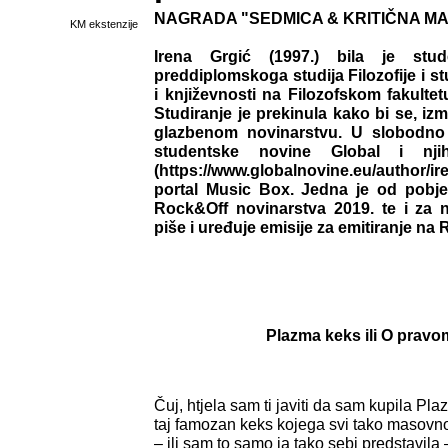
NAGRADA "SEDMICA & KRITIČNA MASA
KM ekstenzije
Irena Grgić (1997.) bila je stud
preddiplomskoga studija Filozofije i s
i književnosti na Filozofskom fakulte
Studiranje je prekinula kako bi se, iz
glazbenom novinarstvu. U slobodno 
studentske novine Global i njih
(https://www.globalnovine.eu/author/ire
portal Music Box. Jedna je od pobje
Rock&Off novinarstva 2019. te i za 
piše i uređuje emisije za emitiranje na 
Plazma keks ili O pravo
Čuj, htjela sam ti javiti da sam kupila Pl
taj famozan keks kojega svi tako masov
– ili sam to samo ja tako sebi predstavila 