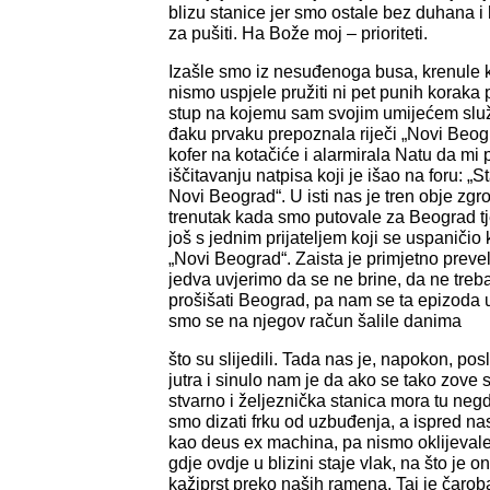
blizu stanice jer smo ostale bez duhana i 
za pušiti. Ha Bože moj – prioriteti.
Izašle smo iz nesuđenoga busa, krenule k
nismo uspjele pružiti ni pet punih koraka 
stup na kojemu sam svojim umijećem služ
đaku prvaku prepoznala riječi „Novi Beogra
kofer na kotačiće i alarmirala Natu da m
iščitavanju natpisa koji je išao na foru: „
Novi Beograd“. U isti nas je tren obje zgr
trenutak kada smo putovale za Beograd t
još s jednim prijateljem koji se uspaničio 
„Novi Beograd“. Zaista je primjetno prevel
jedva uvjerimo da se ne brine, da ne treb
prošišati Beograd, pa nam se ta epizoda 
smo se na njegov račun šalile danima
što su slijedili. Tada nas je, napokon, po
jutra i sinulo nam je da ako se tako zove 
stvarno i željeznička stanica mora tu negdj
smo dizati frku od uzbuđenja, a ispred nas
kao deus ex machina, pa nismo oklijevale
gdje ovdje u blizini staje vlak, na što je
kažiprst preko naših ramena. Taj je čarob