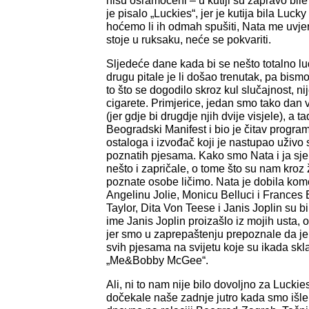
nisu osramoćeni – u kutiji su zapravo bile
je pisalo „Luckies“, jer je kutija bila Lucky
hoćemo li ih odmah spušiti, Nata me uvjer
stoje u ruksaku, neće se pokvariti.
Sljedeće dane kada bi se nešto totalno lu
drugu pitale je li došao trenutak, pa bismo
to što se dogodilo skroz kul slučajnost, ni
cigarete. Primjerice, jedan smo tako dan
(jer gdje bi drugdje njih dvije visjele), a
Beogradski Manifest i bio je čitav progr
ostaloga i izvođač koji je nastupao uživ
poznatih pjesama. Kako smo Nata i ja sje
nešto i zapričale, o tome što su nam kroz 
poznate osobe ličimo. Nata je dobila ko
Angelinu Jolie, Monicu Belluci i Frances
Taylor, Dita Von Teese i Janis Joplin su b
ime Janis Joplin proizašlo iz mojih usta,
jer smo u zaprepaštenju prepoznale da je 
svih pjesama na svijetu koje su ikada skl
„Me&Bobby McGee“.
Ali, ni to nam nije bilo dovoljno za Luckie
dočekale naše zadnje jutro kada smo išle 