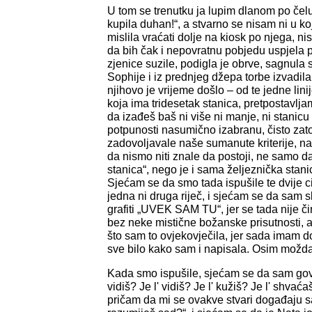
U tom se trenutku ja lupim dlanom po čel
kupila duhan!“, a stvarno se nisam ni u 
mislila vraćati dolje na kiosk po njega, n
da bih čak i nepovratnu pobjedu uspjela p
zjenice suzile, podigla je obrve, sagnula
Sophije i iz prednjeg džepa torbe izvadila 
njihovo je vrijeme došlo – od te jedne lin
koja ima tridesetak stanica, pretpostavljam
da izađeš baš ni više ni manje, ni stanicu p
potpunosti nasumično izabranu, čisto zato 
zadovoljavale naše sumanute kriterije, n
da nismo niti znale da postoji, ne samo d
stanica“, nego je i sama željeznička stani
Sjećam se da smo tada ispušile te dvije c
jedna ni druga riječ, i sjećam se da sam s
grafiti „UVEK SAM TU“, jer se tada nije či
bez neke mistične božanske prisutnosti, a 
što sam to ovjekovječila, jer sada imam d
sve bilo kako sam i napisala. Osim možda
Kada smo ispušile, sjećam se da sam govor
vidiš? Je l' vidiš? Je l' kužiš? Je l' shvać
pričam da mi se ovakve stvari događaju 