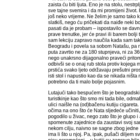
zaista ću biti ljuta. Eno je na stolu, nestrp
sve tajne svemira i da mi promijeni život. I
još neko vrijeme. Ne želim je samo tako k
slatkiš, nego ću pričekati da naiđe neki b
pasati da je probam – ispostavilo se davno
prave trenutke, jer će pravi ili barem bolji 
sam lekciju zapravo naučila kada sam tak
Beogradu i povela sa sobom Natašu, pa na
puta zavrtio ne za 180 stupnjeva, ni za 36
nego unakrsno dijagonalno praveći prito
odbivši se o onaj rub stola protiv kojega m
prstića svako ljeto održavaju prešutni pro
isti stol i napustio kao da se nikada ništa
potrebno da ti malo bolje pojasnim.
Lutajući tako bespućem što je beogradski š
turistkinje kao što smo mi tada bile, od
ulici naišle na (od)bačenu kutiju cigareta
očima na ono što će Nata sljedeće učiniti, 
pogodilo u živac, nego zato što je glupo i
spomenute zajednice da zaustavi svoj 
nekom cilju, naivno se sagne zbog jedne n
ima li što u njoj. Pa, ipak, pušači diljem s