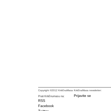
Copyright ©2012 KritičnaMasa
KritičnaMasa newsletter:
Prijavite se
Prati Kritičnumasu na:
RSS
Facebook