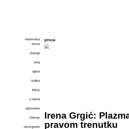
naslovnica
proza
proza
poezija
esej
vijesti
kritika
fokus
o nama
panorama
Irena Grgić: Plazma
intervju
pravom trenutku
nevergreen