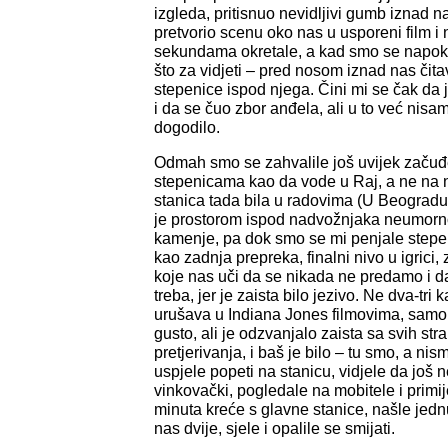
izgleda, pritisnuo nevidljivi gumb iznad n
pretvorio scenu oko nas u usporeni film i
sekundama okretale, a kad smo se napoko
što za vidjeti – pred nosom iznad nas čit
stepenice ispod njega. Čini mi se čak da 
i da se čuo zbor anđela, ali u to već nisa
dogodilo.
Odmah smo se zahvalile još uvijek začuđe
stepenicama kao da vode u Raj, a ne na 
stanica tada bila u radovima (U Beogradu n
je prostorom ispod nadvožnjaka neumorn
kamenje, pa dok smo se mi penjale stepe
kao zadnja prepreka, finalni nivo u igrici,
koje nas uči da se nikada ne predamo i da
treba, jer je zaista bilo jezivo. Ne dva-tri
urušava u Indiana Jones filmovima, samo 
gusto, ali je odzvanjalo zaista sa svih stra
pretjerivanja, i baš je bilo – tu smo, a ni
uspjele popeti na stanicu, vidjele da još ne
vinkovački, pogledale na mobitele i primij
minuta kreće s glavne stanice, našle jed
nas dvije, sjele i opalile se smijati.