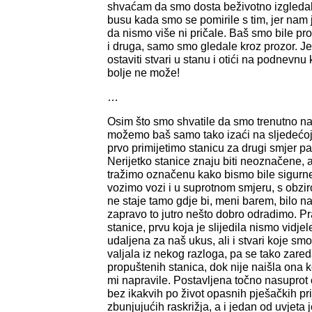
shvaćam da smo dosta beživotno izgledale
busu kada smo se pomirile s tim, jer nam 
da nismo više ni pričale. Baš smo bile pr
i druga, samo smo gledale kroz prozor. Jed
ostaviti stvari u stanu i otići na podnevnu
bolje ne može!
…
Osim što smo shvatile da smo trenutno n
možemo baš samo tako izaći na sljedećoj 
prvo primijetimo stanicu za drugi smjer p
Nerijetko stanice znaju biti neoznačene, 
tražimo označenu kako bismo bile sigurne
vozimo vozi i u suprotnom smjeru, s obzi
ne staje tamo gdje bi, meni barem, bilo najl
zapravo to jutro nešto dobro odradimo. Pr
stanice, prvu koja je slijedila nismo vidje
udaljena za naš ukus, ali i stvari koje smo d
valjala iz nekog razloga, pa se tako zare
propuštenih stanica, dok nije naišla ona k
mi napravile. Postavljena točno nasuprot 
bez ikakvih po život opasnih pješačkih pri
zbunjujućih raskrižja, a i jedan od uvjeta 