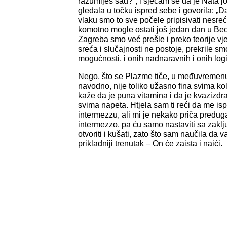
razumiješ sad?“, i sjećam se da je Nata j
gledala u točku ispred sebe i govorila: „D
vlaku smo to sve počele pripisivati nesreći
komotno mogle ostati još jedan dan u Be
Zagreba smo već prešle i preko teorije vje
sreća i slučajnosti ne postoje, prekrile sm
mogućnosti, i onih nadnaravnih i onih logi
Nego, što se Plazme tiče, u međuvremen
navodno, nije toliko užasno fina svima k
kaže da je puna vitamina i da je kvazizdra
svima napeta. Htjela sam ti reći da me i
intermezzu, ali mi je nekako priča preduga
intermezzo, pa ću samo nastaviti sa zakl
otvoriti i kušati, zato što sam naučila da valj
prikladniji trenutak – On će zaista i naići.