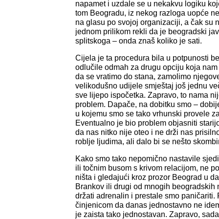
napamet i uzdale se u nekakvu logiku koje,
tom Beogradu, iz nekog razloga uopće n
na glasu po svojoj organizaciji, a čak su na
jednom prilikom rekli da je beogradski javn
splitskoga – onda znaš koliko je sati.
Cijela je ta procedura bila u potpunosti 
odlučile odmah za drugu opciju koja nam j
da se vratimo do stana, zamolimo njegov
velikodušno udijele smještaj još jednu ve
sve lijepo ispočetka. Zapravo, to nama nij
problem. Dapače, na dobitku smo – dobij
u kojemu smo se tako vrhunski provele za
Eventualno je bio problem objasniti starijo
da nas nitko nije oteo i ne drži nas prisiln
roblje ljudima, ali dalo bi se nešto skombin
Kako smo tako nepomično nastavile sjediti 
ili točnim busom s krivom relacijom, ne 
ništa i gledajući kroz prozor Beograd u da
Brankov ili drugi od mnogih beogradskih 
držati adrenalin i prestale smo paničariti.
činjenicom da danas jednostavno ne idemo 
je zaista tako jednostavan. Zapravo, sa