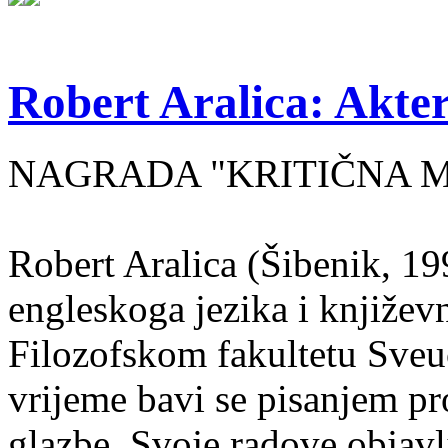
Robert Aralica: Akter
NAGRADA "KRITIČNA MASA
Robert Aralica (Šibenik, 199
engleskoga jezika i književ
Filozofskom fakultetu Sveuč
vrijeme bavi se pisanjem pr
glazbe. Svoje radove objavl