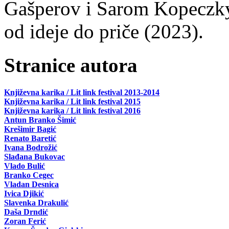
Gašperov i Sarom Kopeczky 
od ideje do priče (2023).
Stranice autora
Književna karika / Lit link festival 2013-2014
Književna karika / Lit link festival 2015
Književna karika / Lit link festival 2016
Antun Branko Šimić
Krešimir Bagić
Renato Baretić
Ivana Bodrožić
Slađana Bukovac
Vlado Bulić
Branko Cegec
Vladan Desnica
Ivica Djikić
Slavenka Drakulić
Daša Drndić
Zoran Ferić