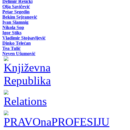
Delimir Rešicki
Olja Savičević
Petar Segedin
Bekim Sejranović
Ivan Slamnig
Nikola Sop
Igor Stiks
Vladimir Stojsavljević
Dinko Telećan
Tea Tulić
Neven Ušumović