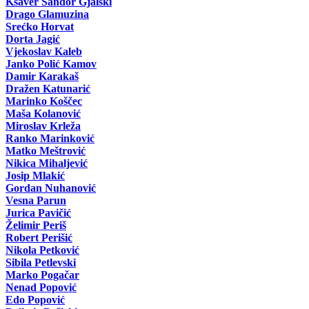
Ksaver Šandor Gjalski
Drago Glamuzina
Srećko Horvat
Dorta Jagić
Vjekoslav Kaleb
Janko Polić Kamov
Damir Karakaš
Dražen Katunarić
Marinko Koščec
Maša Kolanović
Miroslav Krleža
Ranko Marinković
Matko Meštrović
Nikica Mihaljević
Josip Mlakić
Gordan Nuhanović
Vesna Parun
Jurica Pavičić
Želimir Periš
Robert Perišić
Nikola Petković
Sibila Petlevski
Marko Pogačar
Nenad Popović
Edo Popović