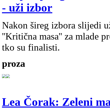
- uži izbor
Nakon šireg izbora slijedi 
''Kritična masa'' za mlade pr
tko su finalisti.
proza
Lea Čorak: Zeleni man