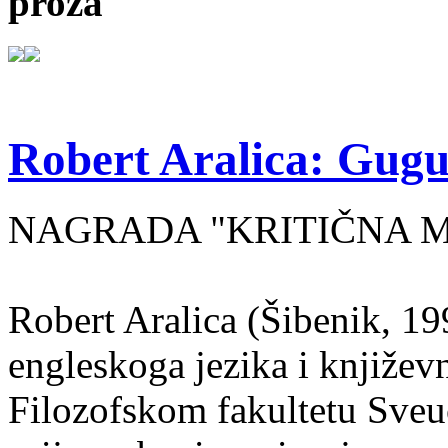
proza
Robert Aralica: Gug
NAGRADA "KRITIČNA MA
Robert Aralica (Šibenik, 199
engleskoga jezika i književ
Filozofskom fakultetu Sveuč