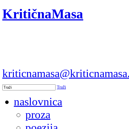
KritičnaMasa
kriticnamasa@kriticnamas
Traži
naslovnica
proza
poezija