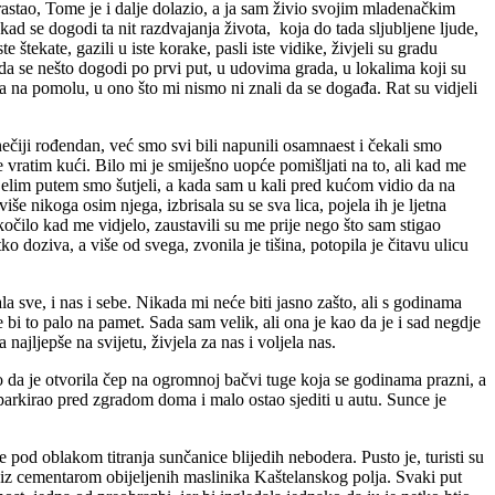
drastao, Tome je i dalje dolazio, a ja sam živio svojim mladenačkim
ad se dogodi ta nit razdvajanja života, koja do tada sljubljene ljude,
e štekate, gazili u iste korake, pasli iste vidike, živjeli su gradu
 da se nešto dogodi po prvi put, u udovima grada, u lokalima koji su
bila na pomolu, u ono što mi nismo ni znali da se događa. Rat su vidjeli
 nečiji rođendan, već smo svi bili napunili osamnaest i čekali smo
se vratim kući. Bilo mi je smiješno uopće pomišljati na to, ali kad me
ijelim putem smo šutjeli, a kada sam u kali pred kućom vidio da na
e nikoga osim njega, izbrisala su se sva lica, pojela ih je ljetna
čilo kad me vidjelo, zaustavili su me prije nego što sam stigao
oziva, a više od svega, zvonila je tišina, potopila je čitavu ulicu
a sve, i nas i sebe. Nikada mi neće biti jasno zašto, ali s godinama
 bi to palo na pamet. Sada sam velik, ali ona je kao da je i sad negdje
ajljepše na svijetu, živjela za nas i voljela nas.
ao da je otvorila čep na ogromnoj bačvi tuge koja se godinama prazni, a
e parkirao pred zgradom doma i malo ostao sjediti u autu. Sunce je
 pod oblakom titranja sunčanice blijedih nebodera. Pusto je, turisti su
a iz cementarom obijeljenih maslinika Kaštelanskog polja. Svaki put