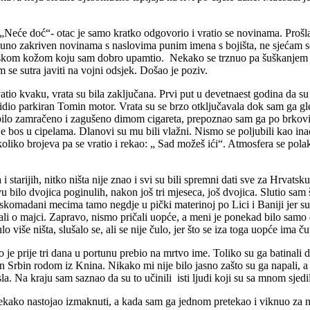
„Neće doć“- otac je samo kratko odgovorio i vratio se novinama. Prošla 
potpuno zakriven novinama s naslovima punim imena s bojišta, ne sjećam s
lskom kožom koju sam dobro upamtio. Nekako se trznuo pa šuškanjem pr
 se sutra javiti na vojni odsjek. Došao je poziv.
tio kvaku, vrata su bila zaključana. Prvi put u devetnaest godina da s
dio parkiran Tomin motor. Vrata su se brzo otključavala dok sam ga gle
je bilo zamračeno i zagušeno dimom cigareta, prepoznao sam ga po brko
 bos u cipelama. Dlanovi su mu bili vlažni. Nismo se poljubili kao inač
koliko brojeva pa se vratio i rekao: „ Sad možeš ići“. Atmosfera se pola
tarijih, nitko ništa nije znao i svi su bili spremni dati sve za Hrvats
lo dvojica poginulih, nakon još tri mjeseca, još dvojica. Slutio sam što
raskomadani mecima tamo negdje u pički materinoj po Lici i Baniji jer su
li o majci. Zapravo, nismo pričali uopće, a meni je ponekad bilo samo 
više ništa, slušalo se, ali se nije čulo, jer što se iza toga uopće ima ču
 je prije tri dana u portunu prebio na mrtvo ime. Toliko su ga batinali 
n Srbin rodom iz Knina. Nikako mi nije bilo jasno zašto su ga napali, a 
a. Na kraju sam saznao da su to učinili isti ljudi koji su sa mnom sjed
nekako nastojao izmaknuti, a kada sam ga jednom pretekao i viknuo za nj