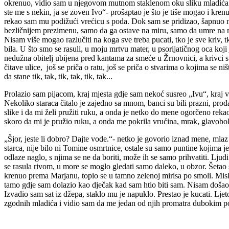
okrenuo, vidio sam u njegovom mutnom staklenom oku sliku mladića u 
ste me s nekin, ja se zoven Ivo“- prošaptao je što je tiše mogao i kre
rekao sam mu podižući vrećicu s poda. Dok sam se pridizao, šapnuo mi
bezličnijem prezimenu, samo da ga ostave na miru, samo da umre na mi
Nisam više mogao razlučiti na koga sve treba pucati, tko je sve kriv, tko
bila. U što smo se rasuli, u moju mrtvu mater, u psorijatičnog oca koj
nedužna obitelj ubijena pred kantama za smeće u Žrnovnici, a krivci su 
čitave ulice, još se priča o ratu, još se priča o stvarima o kojima se ni
da stane tik, tak, tik, tak, tik, tak...
Prolazio sam pijacom, kraj mjesta gdje sam nekoć susreo „Ivu“, kraj v
Nekoliko staraca čitalo je zajedno sa mnom, banci su bili prazni, prod
slike i da mi želi pružiti ruku, a onda je netko do mene ogorčeno rekao
skoro da mi je pružio ruku, a onda me pokrila vrućina, mrak, glavobolja, 
„Šjor, jeste li dobro? Dajte vode.“- netko je govorio iznad mene, mla
starca, nije bilo ni Tomine osmrtnice, ostale su samo puntine kojima j
odlaze naglo, s njima se ne da boriti, može ih se samo prihvatiti. Ljud
se rasula rivom, u more se moglo gledati samo daleko, u obzor. Šeta
krenuo prema Marjanu, topio se u tamno zelenoj mirisa po smoli. Misl
tamo gdje sam dolazio kao dječak kad sam htio biti sam. Nisam došao 
Izvadio sam sat iz džepa, staklo mu je napuklo. Prestao je kucati. Lj
zgodnih mladića i vidio sam da me jedan od njih promatra dubokim pogl