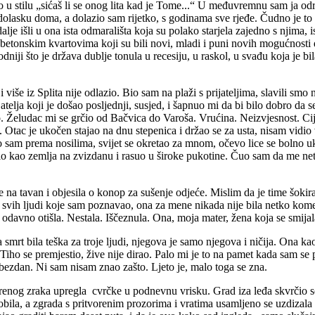
ilo u stilu „sićaš li se onog lita kad je Tome...“ U međuvremnu sam ja o
olasku doma, a dolazio sam rijetko, s godinama sve rjeđe. Čudno je to k
lje išli u ona ista odmarališta koja su polako starjela zajedno s njima, ist
u betonskim kvartovima koji su bili novi, mladi i puni novih mogućnosti
bodniji što je država dublje tonula u recesiju, u raskol, u svađu koja je 
više iz Splita nije odlazio. Bio sam na plaži s prijateljima, slavili smo
jatelja koji je došao posljednji, susjed, i šapnuo mi da bi bilo dobro da 
šno. Želudac mi se grčio od Bačvica do Varoša. Vrućina. Neizvjesnost. C
tac je ukočen stajao na dnu stepenica i držao se za usta, nisam vidio viš
am prema nosilima, svijet se okretao za mnom, očevo lice se bolno uko
ao zemlja na zvizdanu i rasuo u široke pukotine. Čuo sam da me netko d
na tavan i objesila o konop za sušenje odjeće. Mislim da je time šokiral
od svih ljudi koje sam poznavao, ona za mene nikada nije bila netko kome
odavno otišla. Nestala. Iščeznula. Ona, moja mater, žena koja se smijala n
smrt bila teška za troje ljudi, njegova je samo njegova i ničija. Ona k
. Tiho se premjestio, žive nije dirao. Palo mi je to na pamet kada sam s
bezdan. Ni sam nisam znao zašto. Ljeto je, malo toga se zna.
arenog zraka upregla cvrčke u podnevnu vrisku. Grad iza leđa skvrčio se
omobila, a zgrada s pritvorenim prozorima i vratima usamljeno se uzdizal