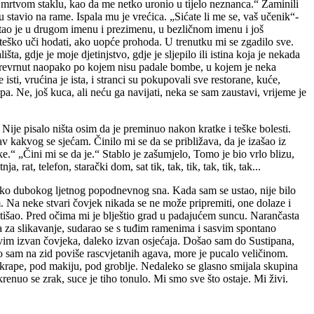
mrtvom staklu, kao da me netko uronio u tijelo neznanca.“ Zaminili
 stavio na rame. Ispala mu je vrećica. „Sićate li me se, vaš učenik“-
stao je u drugom imenu i prezimenu, u bezličnom imenu i još
teško uči hodati, ako uopće prohoda. U trenutku mi se zgadilo sve.
ta, gdje je moje djetinjstvo, gdje je sljepilo ili istina koja je nekada
ad prevrnut naopako po kojem nisu padale bombe, u kojem je neka
sti, vrućina je ista, i stranci su pokupovali sve restorane, kuće,
epa. Ne, još kuca, ali neću ga navijati, neka se sam zaustavi, vrijeme je
ije pisalo ništa osim da je preminuo nakon kratke i teške bolesti.
v kakvog se sjećam. Činilo mi se da se približava, da je izašao iz
ke.“ „Čini mi se da je.“ Stablo je zašumjelo, Tomo je bio vrlo blizu,
at, telefon, starački dom, sat tik, tak, tik, tak, tik, tak...
 jako dubokog ljetnog popodnevnog sna. Kada sam se ustao, nije bilo
m. Na neke stvari čovjek nikada se ne može pripremiti, one dolaze i
o otišao. Pred očima mi je blještio grad u padajućem suncu. Narančasta
 za slikavanje, sudarao se s tuđim ramenima i sasvim spontano
svim izvan čovjeka, daleko izvan osjećaja. Došao sam do Sustipana,
 sam na zid poviše rascvjetanih agava, more je pucalo veličinom.
škrape, pod makiju, pod groblje. Nedaleko se glasno smijala skupina
nuo se zrak, suce je tiho tonulo. Mi smo sve što ostaje. Mi živi.