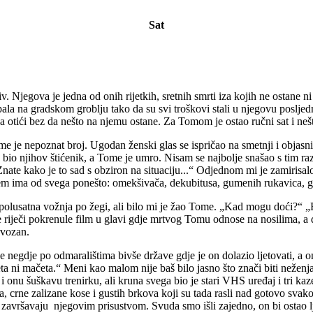
Sat
 Njegova je jedna od onih rijetkih, sretnih smrti iza kojih ne ostane ni i
 na gradskom groblju tako da su svi troškovi stali u njegovu posljednju
ga otići bez da nešto na njemu ostane. Za Tomom je ostao ručni sat i ne
 me je nepoznat broj. Ugodan ženski glas se ispričao na smetnji i obja
me bio njihov štićenik, a Tome je umro. Nisam se najbolje snašao s tim 
. Znate kako je to sad s obziron na situaciju...“ Odjednom mi je zamirisa
m ima od svega ponešto: omekšivača, dekubitusa, gumenih rukavica, go
polusatna vožnja po žegi, ali bilo mi je žao Tome. „Kad mogu doći?“ „Bi
riječi pokrenule film u glavi gdje mrtvog Tomu odnose na nosilima, a dj
ervozan.
 se negdje po odmaralištima bivše države gdje je on dolazio ljetovati, 
a ni mačeta.“ Meni kao malom nije baš bilo jasno što znači biti neženj
a i onu šuškavu trenirku, ali kruna svega bio je stari VHS uređaj i tri k
oca, crne zalizane kose i gustih brkova koji su tada rasli nad gotovo 
 i završavaju njegovim prisustvom. Svuda smo išli zajedno, on bi ostao 