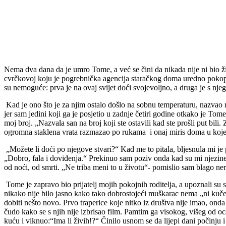
Nema dva dana da je umro Tome, a već se čini da nikada nije ni bio živ.
cvrčkovoj koju je pogrebnička agencija staračkog doma uredno pokopala
su nemoguće: prva je na ovaj svijet doći svojevoljno, a druga je s nje
Kad je ono što je za njim ostalo došlo na sobnu temperaturu, nazvao
jer sam jedini koji ga je posjetio u zadnje četiri godine otkako je To
moj broj. „Nazvala san na broj koji ste ostavili kad ste prošli put bili
ogromna staklena vrata razmazao po rukama i onaj miris doma u koje
„Možete li doći po njegove stvari?“ Kad me to pitala, bljesnula mi je 
„Dobro, fala i doviđenja.“ Prekinuo sam poziv onda kad su mi njezine 
od noći, od smrti. „Ne triba meni to u životu“- pomislio sam blago n
Tome je zapravo bio prijatelj mojih pokojnih roditelja, a upoznali su
nikako nije bilo jasno kako tako dobrostojeći muškarac nema „ni kučet
dobiti nešto novo. Prvo traperice koje nitko iz društva nije imao, ond
čudo kako se s njih nije izbrisao film. Pamtim ga visokog, višeg od 
kuću i viknuo:“Ima li živih!?“ Činilo usnom se da lijepi dani počinju