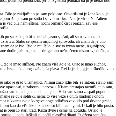
st, jedna od preobrazbi, jer bi izgledala jednako da ju je netko htio
ta. Bilo je zaključano pa sam pokucao. Otvorila mi je žena kojoj je
 ne pomažu pa sam prešutio i stavio masku. Nos je virio. Na šalteru
 je već bila namještena, noćni ormarić čist i prazan, zavjese
otišla.
h po snazi kojih bi se trebali jasno sjećati, ali su u svom znaku
z žrtvu. Slabo se sjećam majčinog sprovoda, ali znam da je bilo
nam da je bio. Bio je rat. Bilo je sve to izvan mene, izgubljeno,
strane dodirujući majku, a s druge ono nešto čemu nisam svjedočio, a
. Otac je imao sličnog. Ne znam više gdje je. Otac je imao sličnog.
ajku je brzo nakon toga zaboljela glava. Rekla je da joj je naškodilo vino
aju iako je grad u izmaglici. Nisam znao gdje bih sa satom, stavio sam
ve opasnosti, u zaborav i nervozu. Nisam prestajao razmišljati o satu,
ošao sam tu, a nije mi bila namjera. Htio sam samo zaspati popodne
ajmanje se čuje splitski, nema to više veze s onim gradom i onom
taraca u kvartu svoje kvrgave noge odlučno zavuklo pod drvene grede,
lom kao da više itko i zna tko su bili maranguni. U kali je bilo pusto.
 je opustio stari grad. Kriza dvije i osme ga dotukla. Ostalo je
 strujio ulicom, šuškali su nečiji plastični đirani. Iz džepa sam čuo