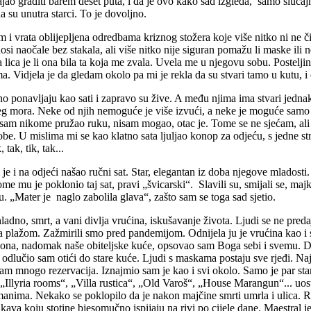
jao graditi barem deset puta, i da je ovo kako sad izgleda, samo slučajno
ada su unutra starci. To je dovoljno.
i vrata oblijepljena odredbama kriznog stožera koje više nitko ni ne či
nosi naočale bez stakala, ali više nitko nije siguran pomažu li maske ili
ca je li ona bila ta koja me zvala. Uvela me u njegovu sobu. Posteljina
a. Vidjela je da gledam okolo pa mi je rekla da su stvari tamo u kutu, i 
lno ponavljaju kao sati i zapravo su žive. A među njima ima stvari jednaki
g mora. Neke od njih nemoguće je više izvući, a neke je moguće samo u
isam nikome pružao ruku, nisam mogao, otac je. Tome se ne sjećam, ali z
z sobe. U mislima mi se kao klatno sata ljuljao konop za odjeću, s jedne 
tak, tik, tak...
je i na odjeći našao ručni sat. Star, elegantan iz doba njegove mladosti
 Tome mu je poklonio taj sat, pravi „švicarski“. Slavili su, smijali se, m
u. „Mater je naglo zabolila glava“, zašto sam se toga sad sjetio.
adno, smrt, a vani divlja vrućina, iskušavanje života. Ljudi se ne pred
a plažom. Zažmirili smo pred pandemijom. Odnijela ju je vrućina kao i s
iona, nadomak naše obiteljske kuće, opsovao sam Boga sebi i svemu. D
 odlučio sam otići do stare kuće. Ljudi s maskama postaju sve rjeđi. N
emam mnogo rezervacija. Iznajmio sam je kao i svi okolo. Samo je par s
Illyria rooms“, „Villa rustica“, „Old Varoš“, „House Marangun“... uosta
manima. Nekako se poklopilo da je nakon majčine smrti umrla i ulica. Rat
 kava koju stotine bjesomučno ispijaju na rivi po cijele dane. Maestral je