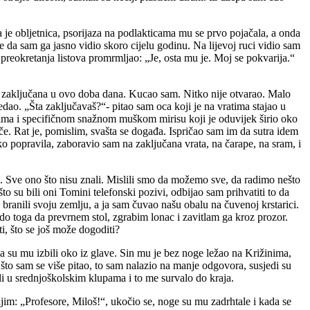
je obljetnica, psorijaza na podlakticama mu se prvo pojačala, a onda
e da sam ga jasno vidio skoro cijelu godinu. Na lijevoj ruci vidio sam
eokretanja listova promrmljao: „Je, osta mu je. Moj se pokvarija.“
u zaključana u ovo doba dana. Kucao sam. Nitko nije otvarao. Malo
dao. „Šta zaključavaš?“- pitao sam oca koji je na vratima stajao u
vima i specifičnom snažnom muškom mirisu koji je oduvijek širio oko
e. Rat je, pomislim, svašta se događa. Ispričao sam im da sutra idem
ko popravila, zaboravio sam na zaključana vrata, na čarape, na sram, i
ku. Sve ono što nisu znali. Mislili smo da možemo sve, da radimo nešto
 su bili oni Tomini telefonski pozivi, odbijao sam prihvatiti to da
 branili svoju zemlju, a ja sam čuvao našu obalu na čuvenoj krstarici.
do toga da prevrnem stol, zgrabim lonac i zavitlam ga kroz prozor.
ti, što se još može dogoditi?
da su mu izbili oko iz glave. Sin mu je bez noge ležao na Križinima,
što sam se više pitao, to sam nalazio na manje odgovora, susjedi su
ili u srednjoškolskim klupama i to me survalo do kraja.
im: „Profesore, Miloš!“, ukočio se, noge su mu zadrhtale i kada se