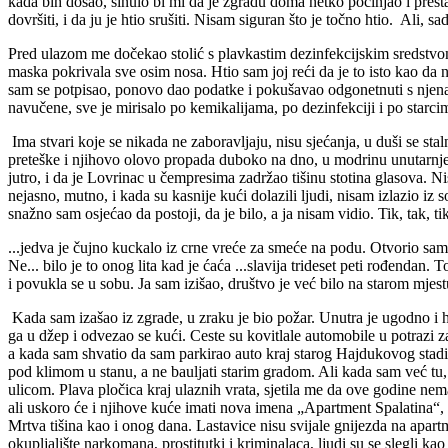
kada bih došao, sinulo bi mi da je zgradu doma netko počinjao i presta
dovršiti, i da ju je htio srušiti. Nisam siguran što je točno htio. Ali, s
Pred ulazom me dočekao stolić s plavkastim dezinfekcijskim sredstvom 
maska pokrivala sve osim nosa. Htio sam joj reći da je to isto kao da 
sam se potpisao, ponovo dao podatke i pokušavao odgonetnuti s njena li
navučene, sve je mirisalo po kemikalijama, po dezinfekciji i po starcim
Ima stvari koje se nikada ne zaboravljaju, nisu sjećanja, u duši se sta
preteške i njihovo olovo propada duboko na dno, u modrinu unutarnje
jutro, i da je Lovrinac u čempresima zadržao tišinu stotina glasova. N
nejasno, mutno, i kada su kasnije kući dolazili ljudi, nisam izlazio i
snažno sam osjećao da postoji, da je bilo, a ja nisam vidio. Tik, tak, tik, 
...jedva je čujno kuckalo iz crne vreće za smeće na podu. Otvorio sam 
Ne... bilo je to onog lita kad je ćaća ...slavija trideset peti rođendan.
i povukla se u sobu. Ja sam izišao, društvo je već bilo na starom mjest
Kada sam izašao iz zgrade, u zraku je bio požar. Unutra je ugodno i hl
ga u džep i odvezao se kući. Ceste su kovitlale automobile u potrazi z
a kada sam shvatio da sam parkirao auto kraj starog Hajdukovog stad
pod klimom u stanu, a ne bauljati starim gradom. Ali kada sam već tu,
ulicom. Plava pločica kraj ulaznih vrata, sjetila me da ove godine n
ali uskoro će i njihove kuće imati nova imena „Apartment Spalatina“, „
Mrtva tišina kao i onog dana. Lastavice nisu svijale gnijezda na apart
okupljalište narkomana, prostitutki i kriminalaca, ljudi su se slegli kao