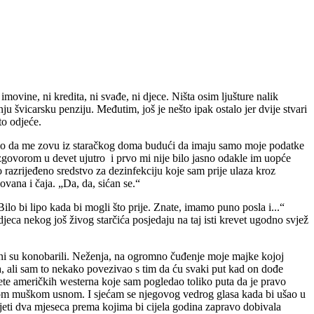
movine, ni kredita, ni svađe, ni djece. Ništa osim ljušture nalik
 švicarsku penziju. Međutim, još je nešto ipak ostalo jer dvije stvari
što odjeće.
snio da me zovu iz staračkog doma budući da imaju samo moje podatke
razgovorom u devet ujutro i prvo mi nije bilo jasno odakle im uopće
lo razrijeđeno sredstvo za dezinfekciju koje sam prije ulaza kroz
vana i čaja. „Da, da, sićan se.“
lo bi lipo kada bi mogli što prije. Znate, imamo puno posla i...“
eca nekog još živog starčića posjedaju na taj isti krevet ugodno svjež
a oni su konobarili. Neženja, na ogromno čuđenje moje majke kojoj
a, ali sam to nekako povezivao s tim da ću svaki put kad on dođe
azete američkih westerna koje sam pogledao toliko puta da je pravo
svakom muškom usnom. I sjećam se njegovog vedrog glasa kada bi ušao u
ljeti dva mjeseca prema kojima bi cijela godina zapravo dobivala