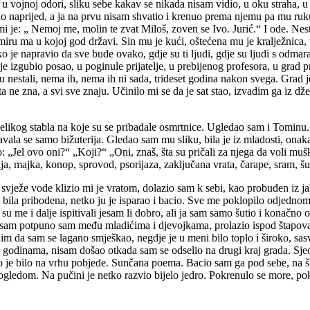
vojnoj odori, sliku sebe kakav se nikada nisam vidio, u oku straha, u 
nuo naprijed, a ja na prvu nisam shvatio i krenuo prema njemu pa mu ruku
 je: „ Nemoj me, molin te zvat Miloš, zoven se Ivo. Jurić.“ I ode. Ne
ru ma u kojoj god državi. Sin mu je kući, oštećena mu je kralježnica, 
 je napravio da sve bude ovako, gdje su ti ljudi, gdje su ljudi s odmarališ
i je izgubio posao, u poginule prijatelje, u prebijenog profesora, u gr
nestali, nema ih, nema ih ni sada, trideset godina nakon svega. Grad je i
šta ne zna, a svi sve znaju. Učinilo mi se da je sat stao, izvadim ga iz dž
elikog stabla na koje su se pribadale osmrtnice. Ugledao sam i Tominu. N
avala se samo bižuterija. Gledao sam mu sliku, bila je iz mladosti, onaka
: „Jel ovo oni?“ „Koji?“ „Oni, znaš, šta su pričali za njega da voli muš
majka, konop, sprovod, psorijaza, zaključana vrata, čarape, sram, šutnja, r
z svježe vode klizio mi je vratom, dolazio sam k sebi, kao probuđen iz
e bila pribodena, netko ju je isparao i bacio. Sve me poklopilo odjedno
i su me i dalje ispitivali jesam li dobro, ali ja sam samo šutio i konačn
o sam potpuno sam među mladićima i djevojkama, prolazio ispod štapova
im da sam se lagano smješkao, negdje je u meni bilo toplo i široko, sa
godinama, nisam došao otkada sam se odselio na drugi kraj grada. Sjeo
eto je bilo na vrhu pobjede. Sunčana poema. Bacio sam ga pod sebe, na 
edom. Na pučini je netko razvio bijelo jedro. Pokrenulo se more, pokre