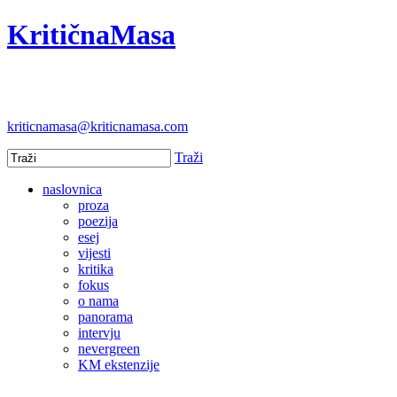
KritičnaMasa
kriticnamasa@kriticnamasa.com
Traži
naslovnica
proza
poezija
esej
vijesti
kritika
fokus
o nama
panorama
intervju
nevergreen
KM ekstenzije