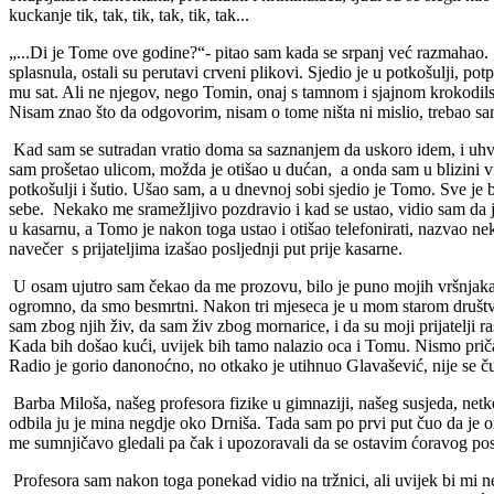
kuckanje tik, tak, tik, tak, tik, tak...
„...Di je Tome ove godine?“- pitao sam kada se srpanj već razmahao. 
splasnula, ostali su perutavi crveni plikovi. Sjedio je u potkošulji, 
mu sat. Ali ne njegov, nego Tomin, onaj s tamnom i sjajnom krokodi
Nisam znao što da odgovorim, nisam o tome ništa ni mislio, trebao sam
Kad sam se sutradan vratio doma sa saznanjem da uskoro idem, i uhva
sam prošetao ulicom, možda je otišao u dućan, a onda sam u blizini vi
potkošulji i šutio. Ušao sam, a u dnevnoj sobi sjedio je Tomo. Sve 
sebe. Nekako me sramežljivo pozdravio i kad se ustao, vidio sam da je
u kasarnu, a Tomo je nakon toga ustao i otišao telefonirati, nazvao ne
navečer s prijateljima izašao posljednji put prije kasarne.
U osam ujutro sam čekao da me prozovu, bilo je puno mojih vršnjaka i s
ogromno, da smo besmrtni. Nakon tri mjeseca je u mom starom društvu bi
sam zbog njih živ, da sam živ zbog mornarice, i da su moji prijatelji 
Kada bih došao kući, uvijek bih tamo nalazio oca i Tomu. Nismo priča
Radio je gorio danonoćno, no otkako je utihnuo Glavašević, nije se čulo 
Barba Miloša, našeg profesora fizike u gimnaziji, našeg susjeda, netko
odbila ju je mina negdje oko Drniša. Tada sam po prvi put čuo da je o
me sumnjičavo gledali pa čak i upozoravali da se ostavim ćoravog posl
Profesora sam nakon toga ponekad vidio na tržnici, ali uvijek bi mi 