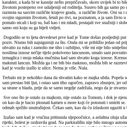
karakter, a kada bi se kasnije nešto prepričavalo, skoro uvijek bi to b
životom postepeno sve udaljeniji od roditelja. Susreo bih ga samo po d
razmota na sasvim različite krajeve grada, u različite živote. Oni su i da
svojim sigurnim životom, šetali po rivi, na poznatom, a ja sam živio 
pomalo nicali i koji su, baš kao i mi mladi, postajali sve snažniji i slo
samo oni koju su ga htjeli vidjeti.
Dogodilo se to ljeta devedeset prve kad je Tome došao posljednji put i 
poziv. Nismo bili najsigurniji za što. Onda mi se približio jedan od pri
uhvatio za ruku i zamolio me tiho i ozbiljno, više mi nije bilo smije
nosilima iznose nečije tijelo pokriveno lancunom, umalo sam povratio. O
izmaglica i moja mlaka mučnina kad sam shvatio koga iznose. Krenuo s
maknuti lancun. Možda ga i ne bih bio maknuo, možda bih se razmrvio k
kad je vozilo izašlo iz ulice. Nema je više. Nula.
Trebalo mi je nekoliko dana da shvatim kako se majka ubila. Popela se 
sam prestao biti ljut, i ostao sam tiho ogorčen, zapravo zbunjen, jer 
sa strane u hladu, prije da se samo negdje zadržala, nego da je stvarno 
Sve ono što je ostalo za majkom, nije ostalo za Tomom, i dok je njena 
on kao da je bacio plosnati kamen u more koji će potonuti i smiriti se
odmah spržilo unutrašnjost. Čekao sam, kao da ću izlaskom ugaziti u 
Izašao sam kad je vrućina pritisnula sljepoočnice, a asfaltna oluja už
rijetki, bolest je ozdravila grad. Na parkiralištu nije bilo mnogo aut