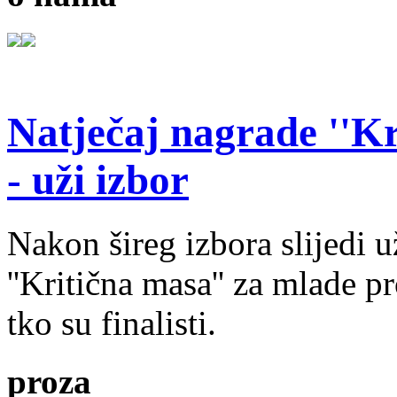
Natječaj nagrade ''Kr
- uži izbor
Nakon šireg izbora slijedi 
''Kritična masa'' za mlade pr
tko su finalisti.
proza