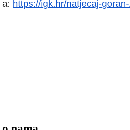
a:
https://igk.hr/natjecaj-
goran-
o nama