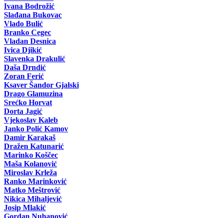
Ivana Bodrožić
Slađana Bukovac
Vlado Bulić
Branko Cegec
Vladan Desnica
Ivica Djikić
Slavenka Drakulić
Daša Drndić
Zoran Ferić
Ksaver Šandor Gjalski
Drago Glamuzina
Srećko Horvat
Dorta Jagić
Vjekoslav Kaleb
Janko Polić Kamov
Damir Karakaš
Dražen Katunarić
Marinko Koščec
Maša Kolanović
Miroslav Krleža
Ranko Marinković
Matko Meštrović
Nikica Mihaljević
Josip Mlakić
Gordan Nuhanović