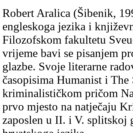
Robert Aralica (Šibenik, 199
engleskoga jezika i književ
Filozofskom fakultetu Sveuč
vrijeme bavi se pisanjem pr
glazbe. Svoje literarne rado
časopisima Humanist i The 
kriminalističkom pričom Na
prvo mjesto na natječaju Kri
zaposlen u II. i V. splitsko