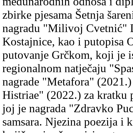
međunarodnih odnosa i dipl
zbirke pjesama Šetnja šaren
nagradu "Milivoj Cvetnić" D
Kostajnice, kao i putopisa 
putovanje Grčkom, koji je i
regionalnom natječaju "Spa
nagrade "Metafora" (2021.)
Histriae" (2022.) za kratku
joj je nagrada "Zdravko Puc
samsara. Njezina poezija i k