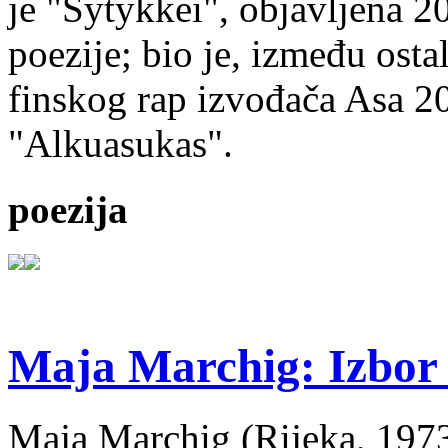
je "Sytykkei", objavljena 2
poezije; bio je, između ost
finskog rap izvođača Asa 20
"Alkuasukas".
poezija
Maja Marchig: Izbor 
Maja Marchig (Rijeka, 1973.