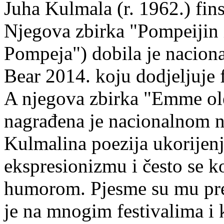
Juha Kulmala (r. 1962.) fins
Njegova zbirka "Pompeijin i
Pompeja") dobila je nacion
Bear 2014. koju dodjeljuje f
A njegova zbirka "Emme ol
nagrađena je nacionalnom 
Kulmalina poezija ukorijenj
ekspresionizmu i često se k
humorom. Pjesme su mu pre
je na mnogim festivalima i 