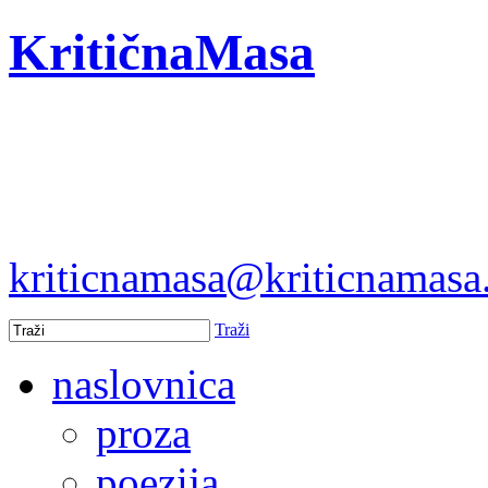
KritičnaMasa
kriticnamasa@kriticnamas
Traži
naslovnica
proza
poezija