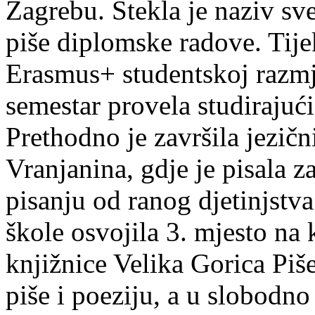
Zagrebu. Stekla je naziv sv
piše diplomske radove. Tije
Erasmus+ studentskoj razmj
semestar provela studirajuć
Prethodno je završila jezič
Vranjanina, gdje je pisala z
pisanju od ranog djetinjstva
škole osvojila 3. mjesto na
knjižnice Velika Gorica Piš
piše i poeziju, a u slobodno