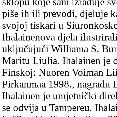
sklopu koje sam izrađuje sv
piše ih ili prevodi, djeluje 
svojoj tiskari u Siuronkosk
Ihalainenova djela ilustriral
uključujući Williama S. Bur
Maritu Liulia. Ihalainen je
Finskoj: Nuoren Voiman Lii
Pirkanmaa 1998., nagradu 
Ihalainen je umjetnički dire
se odvija u Tampereu. Ihala