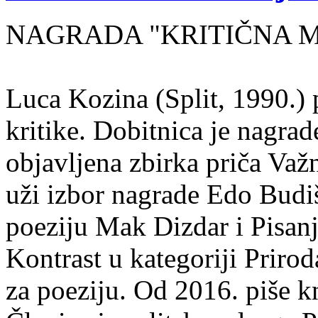
NAGRADA "KRITIČNA MA
Luca Kozina (Split, 1990.) 
kritike. Dobitnica je nagra
objavljena zbirka priča Važn
uži izbor nagrade Edo Budiš
poeziju Mak Dizdar i Pisan
Kontrast u kategoriji Priro
za poeziju. Od 2016. piše k