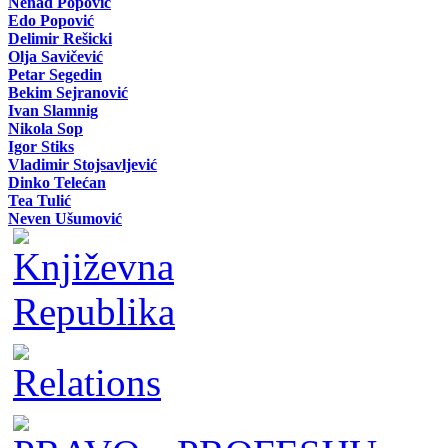
Nenad Popović
Edo Popović
Delimir Rešicki
Olja Savičević
Petar Segedin
Bekim Sejranović
Ivan Slamnig
Nikola Sop
Igor Stiks
Vladimir Stojsavljević
Dinko Telećan
Tea Tulić
Neven Ušumović