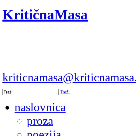
KritičnaMasa
kriticnamasa@kriticnamas
Traži
naslovnica
proza
poezija