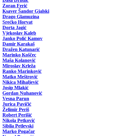
Daša Drndić
Zoran Ferić
Ksaver Šandor Gjalski
Drago Glamuzina
Srećko Horvat
Dorta Jagić
Vjekoslav Kaleb
Janko Polić Kamov
Damir Karakaš
Dražen Katunarić
Marinko Koščec
Maša Kolanović
Miroslav Krleža
Ranko Marinković
Matko Meštrović
Nikica Mihaljević
Josip Mlakić
Gordan Nuhanović
Vesna Parun
Jurica Pavičić
Želimir Periš
Robert Perišić
Nikola Petković
Sibila Petlevski
Marko Pogačar