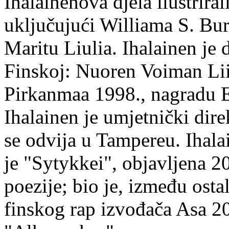
Ihalainenova djela ilustriral
uključujući Williama S. Bur
Maritu Liulia. Ihalainen je
Finskoj: Nuoren Voiman Lii
Pirkanmaa 1998., nagradu 
Ihalainen je umjetnički dire
se odvija u Tampereu. Ihala
je "Sytykkei", objavljena 2
poezije; bio je, između ost
finskog rap izvođača Asa 20