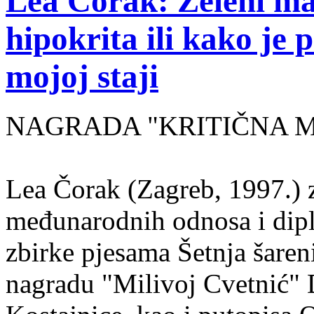
Lea Čorak: Zeleni man
hipokrita ili kako je 
mojoj staji
NAGRADA "KRITIČNA MASA
Lea Čorak (Zagreb, 1997.) z
međunarodnih odnosa i dipl
zbirke pjesama Šetnja šaren
nagradu "Milivoj Cvetnić" D