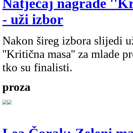
Natječaj nagrade ''Kr
- uži izbor
Nakon šireg izbora slijedi 
''Kritična masa'' za mlade pr
tko su finalisti.
proza