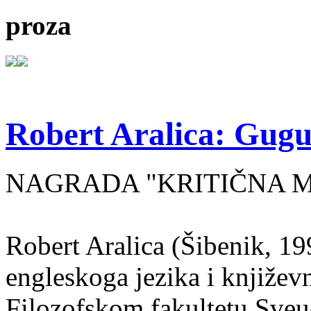
proza
Robert Aralica: Gug
NAGRADA "KRITIČNA MA
Robert Aralica (Šibenik, 199
engleskoga jezika i književ
Filozofskom fakultetu Sveuč