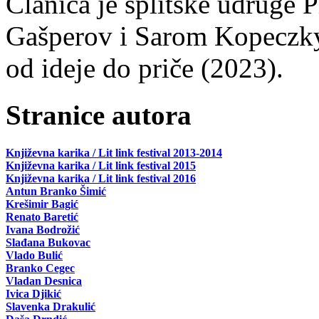
Članica je splitske udruge 
Gašperov i Sarom Kopeczky 
od ideje do priče (2023).
Stranice autora
Književna karika / Lit link festival 2013-2014
Književna karika / Lit link festival 2015
Književna karika / Lit link festival 2016
Antun Branko Šimić
Krešimir Bagić
Renato Baretić
Ivana Bodrožić
Slađana Bukovac
Vlado Bulić
Branko Cegec
Vladan Desnica
Ivica Djikić
Slavenka Drakulić