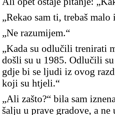
Ali opet ostaje pitanje: „K
„Rekao sam ti, trebaš malo i
„Ne razumijem.“
„Kada su odlučili trenirati
došli su u 1985. Odlučili su
gdje bi se ljudi iz ovog raz
koji su htjeli.“
„Ali zašto?“ bila sam iznen
šalju u prave gradove, a ne 