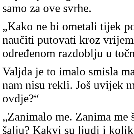
samo za ove svrhe.
„Kako ne bi ometali tijek po
naučiti putovati kroz vrijem
određenom razdoblju u točn
Valjda je to imalo smisla m
nam nisu rekli. Još uvijek m
ovdje?“
„Zanimalo me. Zanima me što
šalju? Kakvi su ljudi i koli