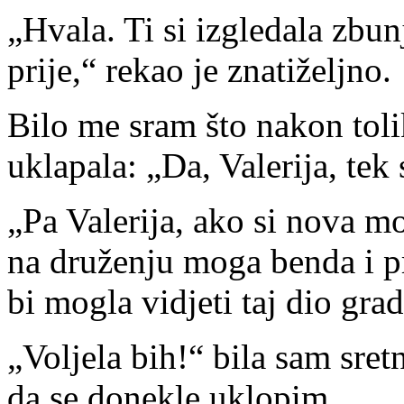
„Hvala. Ti si izgledala zbu
prije,“ rekao je znatiželjno.
Bilo me sram što nakon toli
uklapala: „Da, Valerija, tek
„Pa Valerija, ako si nova mo
na druženju moga benda i pr
bi mogla vidjeti taj dio gra
„Voljela bih!“ bila sam sre
da se donekle uklopim.