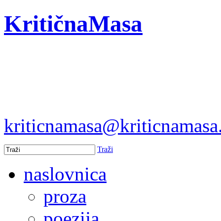
KritičnaMasa
kriticnamasa@kriticnamas
Traži
naslovnica
proza
poezija