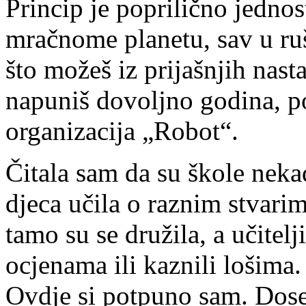
Princip je poprilično jedno
mračnome planetu, sav u ruš
što možeš iz prijašnjih nasta
napuniš dovoljno godina, po
organizacija „Robot“.
Čitala sam da su škole neka
djeca učila o raznim stvarim
tamo su se družila, a učitelj
ocjenama ili kaznili lošima
Ovdje si potpuno sam. Dosel