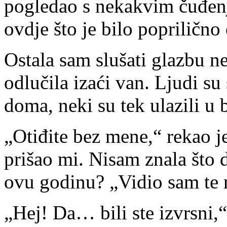
pogledao s nekakvim čuđenj
ovdje što je bilo poprilično
Ostala sam slušati glazbu n
odlučila izaći van. Ljudi su 
doma, neki su tek ulazili u
„Otiđite bez mene,“ rekao j
prišao mi. Nisam znala što 
ovu godinu? „Vidio sam te 
„Hej! Da… bili ste izvrsni,“