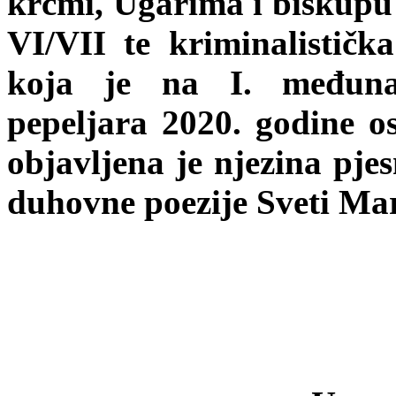
krčmi, Ugarima i biskupu 
VI/VII te kriminalističk
koja je na I. međuna
pepeljara 2020. godine os
objavljena je njezina pj
duhovne poezije Sveti Mar