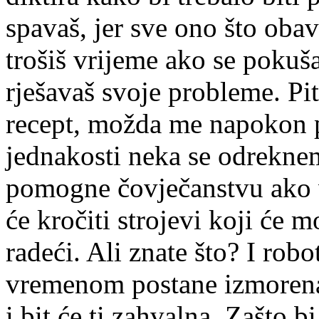
spavaš, jer sve ono što obav
trošiš vrijeme ako se pokuša
rješavaš svoje probleme. Pi
recept, možda me napokon p
jednakosti neka se odrekne
pomogne čovječanstvu ako 
će kročiti strojevi koji će 
radeći. Ali znate što? I robo
vremenom postane izmorena
i bit će ti zahvalna. Zašto b