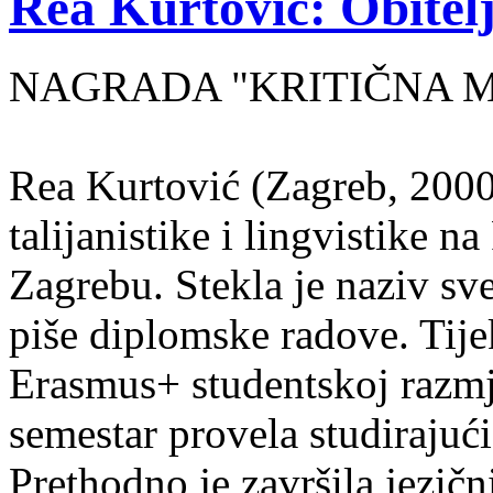
Rea Kurtović: Obitelj
NAGRADA "KRITIČNA MASA
Rea Kurtović (Zagreb, 2000
talijanistike i lingvistike n
Zagrebu. Stekla je naziv sv
piše diplomske radove. Tije
Erasmus+ studentskoj razmj
semestar provela studirajuć
Prethodno je završila jezič