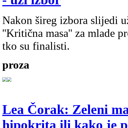
Nakon šireg izbora slijedi 
''Kritična masa'' za mlade pr
tko su finalisti.
proza
Lea Čorak: Zeleni man
hipokrita ili kako je 