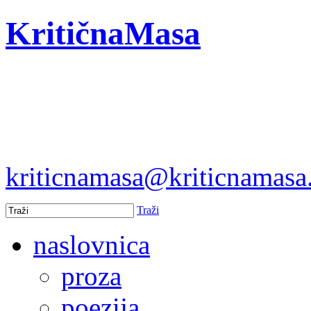
KritičnaMasa
kriticnamasa@kriticnamas
Traži
naslovnica
proza
poezija