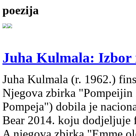
poezija
Juha Kulmala: Izbor i
Juha Kulmala (r. 1962.) fins
Njegova zbirka "Pompeijin i
Pompeja") dobila je nacion
Bear 2014. koju dodjeljuje f
A njegova zbirka "Emme ol