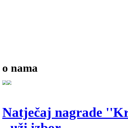
o nama
Natječaj nagrade ''Kr
- uži izbor