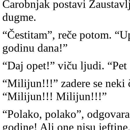
Čarobnjak postavi Zaustavlj
dugme.
“Čestitam”, reče potom. “Upr
godinu dana!”
“Daj opet!” viču ljudi. “Pet
“Milijun!!!” zadere se neki 
“Milijun!!! Milijun!!!”
“Polako, polako”, odgovara 
godine! Ali one nisu jeftin