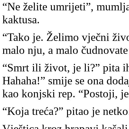
“Ne želite umrijeti”, mumlja
kaktusa.
“Tako je. Želimo vječni živ
malo nju, a malo čudnovate 
“Smrt ili život, je li?” pita i
Hahaha!” smije se ona dodaj
kao konjski rep. “Postoji, je
“Koja treća?” pitao je netko
Vještica kroz hrapavi kašalj