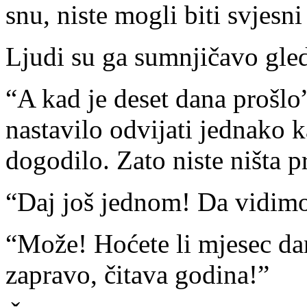
snu, niste mogli biti svjesn
Ljudi su ga sumnjičavo gled
“A kad je deset dana prošlo”
nastavilo odvijati jednako ka
dogodilo. Zato niste ništa pr
“Daj još jednom! Da vidim
“Može! Hoćete li mjesec d
zapravo, čitava godina!”