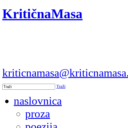
KritičnaMasa
kriticnamasa@kriticnamas
Traži
naslovnica
proza
poezija