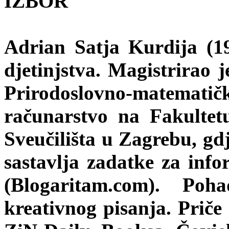
IZBOR
Adrian Satja Kurdija (1
djetinjstva. Magistrirao 
Prirodoslovno-matemati
računarstvo na Fakultetu
Sveučilišta u Zagrebu, gd
sastavlja zadatke za info
(Blogaritam.com). Poh
kreativnog pisanja. Priče