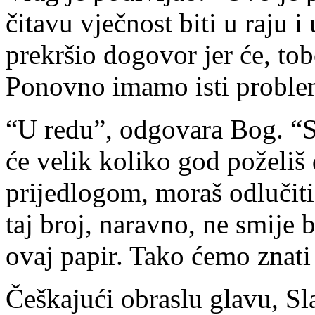
čitavu vječnost biti u raju i
prekršio dogovor jer će, to
Ponovno imamo isti proble
“U redu”, odgovara Bog. “S
će velik koliko god poželiš 
prijedlogom, moraš odlučiti 
taj broj, naravno, ne smije 
ovaj papir. Tako ćemo znati
Češkajući obraslu glavu, Sl