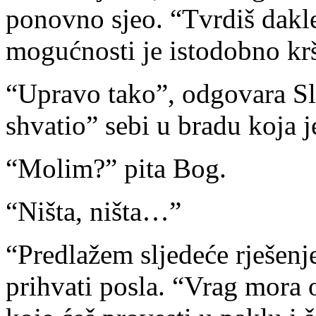
ponovno sjeo. “Tvrdiš dakle 
mogućnosti je istodobno krši
“Upravo tako”, odgovara Sl
shvatio” sebi u bradu koja 
“Molim?” pita Bog.
“Ništa, ništa…”
“Predlažem sljedeće rješenj
prihvati posla. “Vrag mora 