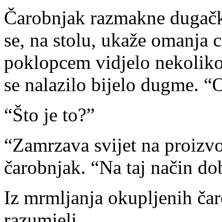
Čarobnjak razmakne dugačk
se, na stolu, ukaže omanja c
poklopcem vidjelo nekoliko 
se nalazilo bijelo dugme. “
“Što je to?”
“Zamrzava svijet na proizv
čarobnjak. “Na taj način do
Iz mrmljanja okupljenih čar
razumjeli.