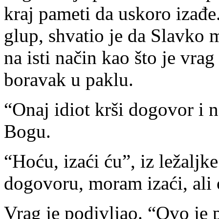
kraj pameti da uskoro izađe.
glup, shvatio je da Slavko 
na isti način kao što je vr
boravak u paklu.
“Onaj idiot krši dogovor i n
Bogu.
“Hoću, izaći ću”, iz ležalj
dogovoru, moram izaći, ali
Vrag je podivljao. “Ovo je