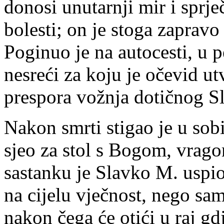
donosi unutarnji mir i sprj
bolesti; on je stoga zaprav
Poginuo je na autocesti, u 
nesreći za koju je očevid ut
prespora vožnja dotičnog S
Nakon smrti stigao je u sobi
sjeo za stol s Bogom, vrag
sastanku je Slavko M. uspio
na cijelu vječnost, nego s
nakon čega će otići u raj gd