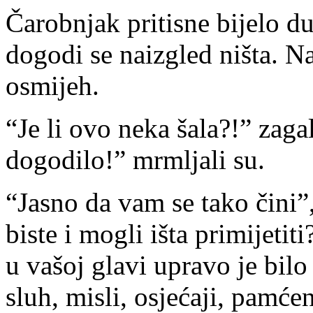
Čarobnjak pritisne bijelo d
dogodi se naizgled ništa. Na
osmijeh.
“Je li ovo neka šala?!” zaga
dogodilo!” mrmljali su.
“Jasno da vam se tako čini”
biste i mogli išta primijetit
u vašoj glavi upravo je bilo
sluh, misli, osjećaji, pamć