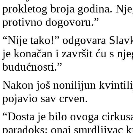
prokletog broja godina. Nje
protivno dogovoru.”
“Nije tako!” odgovara Slav
je konačan i završit ću s n
budućnosti.”
Nakon još nonilijun kvintili
pojavio sav crven.
“Dosta je bilo ovoga cirkusa
paradoks: onaj smrdljivac 