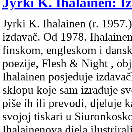
Jyrki K. Ihalainen: Iz
Jyrki K. Ihalainen (r. 1957.) 
izdavač. Od 1978. Ihalainen
finskom, engleskom i dans
poezije, Flesh & Night , obj
Ihalainen posjeduje izdavač
sklopu koje sam izrađuje sv
piše ih ili prevodi, djeluje 
svojoj tiskari u Siuronkosk
Ihalainenova djela ilustriral