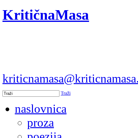
KritičnaMasa
kriticnamasa@kriticnamas
Traži
naslovnica
proza
poezija