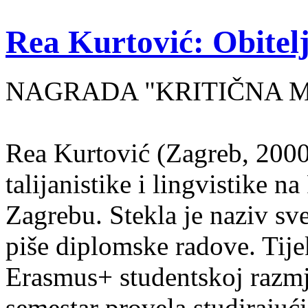
Rea Kurtović: Obitelj
NAGRADA "KRITIČNA MASA
Rea Kurtović (Zagreb, 2000
talijanistike i lingvistike n
Zagrebu. Stekla je naziv sv
piše diplomske radove. Tije
Erasmus+ studentskoj razmj
semestar provela studirajuć