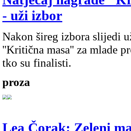
- uži izbor
Nakon šireg izbora slijedi 
''Kritična masa'' za mlade pr
tko su finalisti.
proza
Lea Čorak: Zeleni man