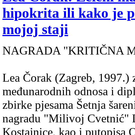
hipokrita ili kako je 
mojoj staji
NAGRADA "KRITIČNA MASA
Lea Čorak (Zagreb, 1997.) z
međunarodnih odnosa i dipl
zbirke pjesama Šetnja šaren
nagradu "Milivoj Cvetnić" D
Kostajnice, kao i putopisa 