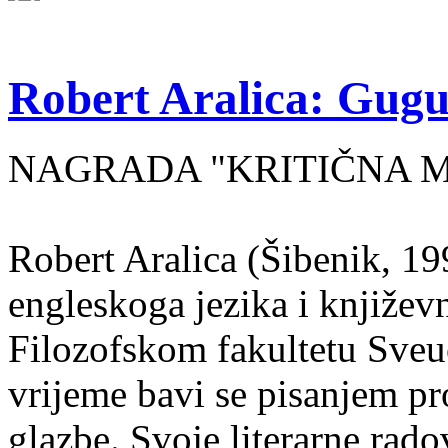
Robert Aralica: Gug
NAGRADA "KRITIČNA MA
Robert Aralica (Šibenik, 199
engleskoga jezika i književ
Filozofskom fakultetu Sveuč
vrijeme bavi se pisanjem pr
glazbe. Svoje literarne rado