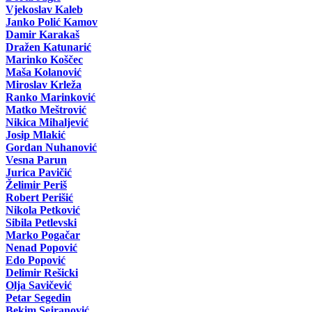
Vjekoslav Kaleb
Janko Polić Kamov
Damir Karakaš
Dražen Katunarić
Marinko Koščec
Maša Kolanović
Miroslav Krleža
Ranko Marinković
Matko Meštrović
Nikica Mihaljević
Josip Mlakić
Gordan Nuhanović
Vesna Parun
Jurica Pavičić
Želimir Periš
Robert Perišić
Nikola Petković
Sibila Petlevski
Marko Pogačar
Nenad Popović
Edo Popović
Delimir Rešicki
Olja Savičević
Petar Segedin
Bekim Sejranović