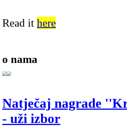
Read it
here
o nama
Natječaj nagrade ''Kr
- uži izbor