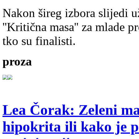
Nakon šireg izbora slijedi 
''Kritična masa'' za mlade pr
tko su finalisti.
proza
Lea Čorak: Zeleni man
hipokrita ili kako je 