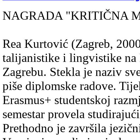
NAGRADA "KRITIČNA MASA
Rea Kurtović (Zagreb, 2000
talijanistike i lingvistike n
Zagrebu. Stekla je naziv sv
piše diplomske radove. Tije
Erasmus+ studentskoj razmj
semestar provela studirajuć
Prethodno je završila jezič