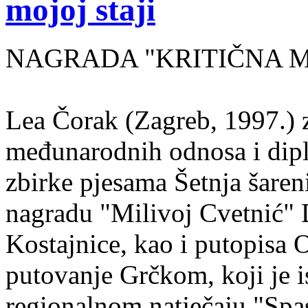
mojoj staji
NAGRADA "KRITIČNA MASA
Lea Čorak (Zagreb, 1997.) z
međunarodnih odnosa i dipl
zbirke pjesama Šetnja šaren
nagradu "Milivoj Cvetnić" D
Kostajnice, kao i putopisa 
putovanje Grčkom, koji je i
regionalnom natječaju "Spa