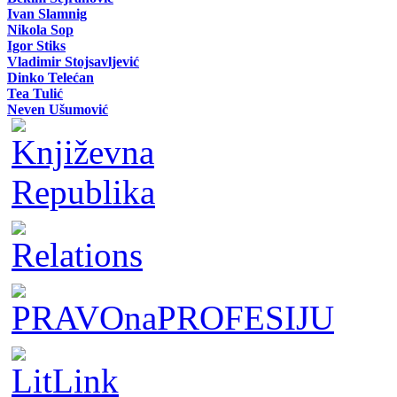
Ivan Slamnig
Nikola Sop
Igor Stiks
Vladimir Stojsavljević
Dinko Telećan
Tea Tulić
Neven Ušumović