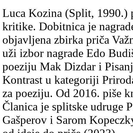
Luca Kozina (Split, 1990.) 
kritike. Dobitnica je nagra
objavljena zbirka priča Važn
uži izbor nagrade Edo Budiš
poeziju Mak Dizdar i Pisan
Kontrast u kategoriji Priro
za poeziju. Od 2016. piše k
Članica je splitske udruge 
Gašperov i Sarom Kopeczky 