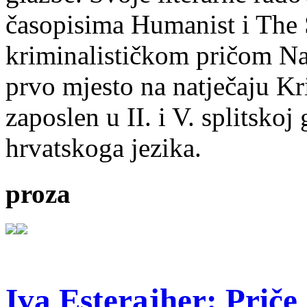
časopisima Humanist i The 
kriminalističkom pričom Na
prvo mjesto na natječaju Kri
zaposlen u II. i V. splitsko
hrvatskoga jezika.
proza
Iva Esterajher: Priče