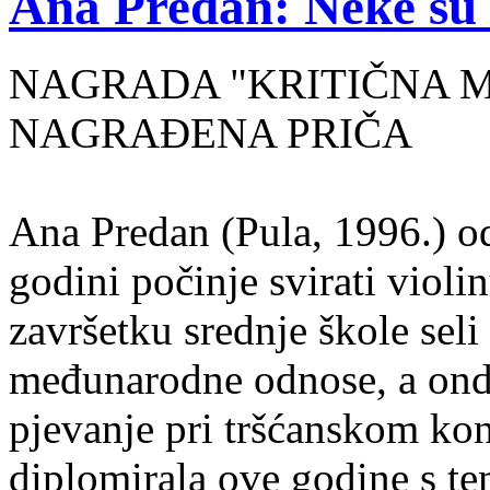
Ana Predan: Neke su 
NAGRADA "KRITIČNA MASA
NAGRAĐENA PRIČA
Ana Predan (Pula, 1996.) od
godini počinje svirati violin
završetku srednje škole seli
međunarodne odnose, a onda
pjevanje pri tršćanskom kon
diplomirala ove godine s te