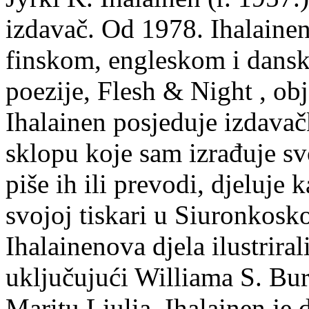
izdavač. Od 1978. Ihalainen
finskom, engleskom i dans
poezije, Flesh & Night , obj
Ihalainen posjeduje izdavač
sklopu koje sam izrađuje sv
piše ih ili prevodi, djeluje 
svojoj tiskari u Siuronkosk
Ihalainenova djela ilustriral
uključujući Williama S. Bur
Maritu Liulia. Ihalainen je