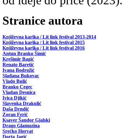
od ideje do priče (2023).
Stranice autora
Književna karika / Lit link festival 2013-2014
Književna karika / Lit link festival 2015
Književna karika / Lit link festival 2016
Antun Branko Šimić
Krešimir Bagić
Renato Baretić
Ivana Bodrožić
Slađana Bukovac
Vlado Bulić
Branko Cegec
Vladan Desnica
Ivica Djikić
Slavenka Drakulić
Daša Drndić
Zoran Ferić
Ksaver Šandor Gjalski
Drago Glamuzina
Srećko Horvat
Dorta Jagić