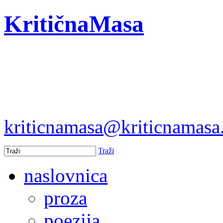
KritičnaMasa
kriticnamasa@kriticnamas
Traži
naslovnica
proza
poezija