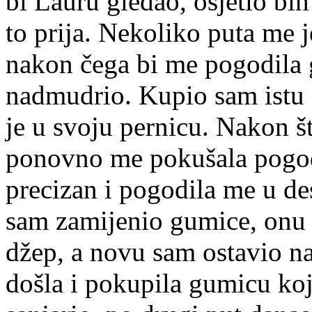
bi Lauru gledao, osjetio bi
to prija. Nekoliko puta me 
nakon čega bi me pogodila
nadmudrio. Kupio sam istu 
je u svoju pernicu. Nakon š
ponovno me pokušala pogodi
precizan i pogodila me u d
sam zamijenio gumice, onu k
džep, a novu sam ostavio na 
došla i pokupila gumicu ko