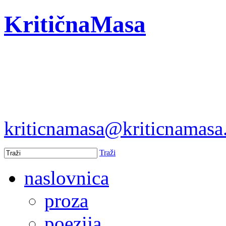
KritičnaMasa
kriticnamasa@kriticnamas
Traži
naslovnica
proza
poezija