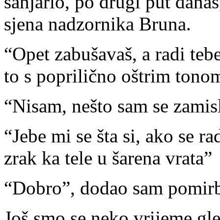
sanjario, po drugi put danas
sjena nadzornika Bruna.
“Opet zabušavaš, a radi tebe
to s poprilično oštrim tono
“Nisam, nešto sam se zamis
“Jebe mi se šta si, ako se ra
zrak ka tele u šarena vrata”
“Dobro”, dodao sam pomir
Još smo se neko vrijeme gle