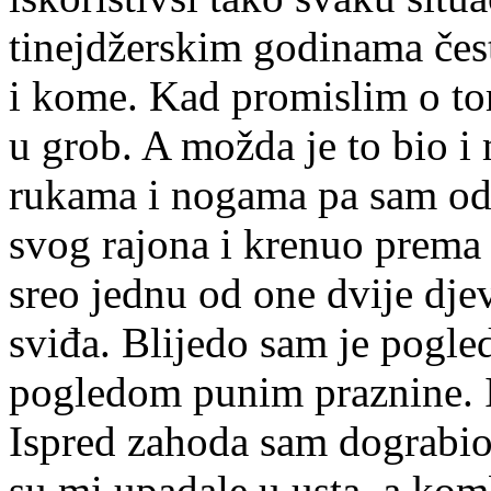
tinejdžerskim godinama čes
i kome. Kad promislim o tom
u grob. A možda je to bio i
rukama i nogama pa sam odl
svog rajona i krenuo prem
sreo jednu od one dvije djev
sviđa. Blijedo sam je pogled
pogledom punim praznine. I
Ispred zahoda sam dograbio 
su mi upadale u usta, a kom