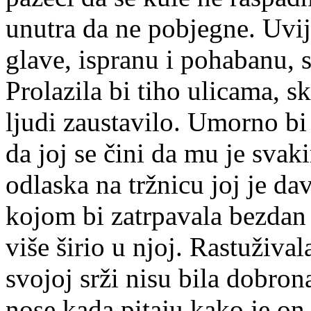
unutra da ne pobjegne. Uvi
glave, ispranu i pohabanu, s
Prolazila bi tiho ulicama, sk
ljudi zaustavilo. Umorno bi
da joj se čini da mu je sva
odlaska na tržnicu joj je da
kojom bi zatrpavala bezdan 
više širio u njoj. Rastuživala
svojoj srži nisu bila dobro
nose kada pitaju kako je on 