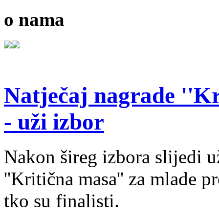
o nama
Natječaj nagrade ''Kr
- uži izbor
Nakon šireg izbora slijedi 
''Kritična masa'' za mlade pr
tko su finalisti.