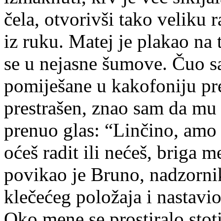
čela, otvorivši tako veliku 
iz ruku. Matej je plakao na t
se u nejasne šumove. Čuo sa
pomiješane u kakofoniju pre
prestrašen, znao sam da mu n
prenuo glas: “Linčino, amo 
oćeš radit ili nećeš, briga 
povikao je Bruno, nadzorni
klečećeg položaja i nastavi
Oko mene se prostiralo stoti