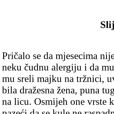
Sli
Pričalo se da mjesecima nije
neku čudnu alergiju i da mu 
mu sreli majku na tržnici, uv
bila dražesna žena, puna tu
na licu. Osmijeh one vrste 
pazeći da se kule ne raspadn