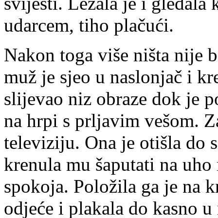
svijesti. Ležala je i gledal
udarcem, tiho plačući.
Nakon toga više ništa nije b
muž je sjeo u naslonjač i kr
slijevao niz obraze dok je p
na hrpi s prljavim vešom. Za
televiziju. Ona je otišla do s
krenula mu šaputati na uho 
spokoja. Položila ga je na k
odjeće i plakala do kasno u