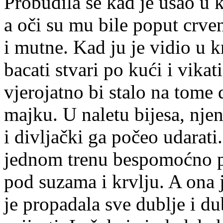
Probudila se kad je ušao u 
a oči su mu bile poput crven
i mutne. Kad ju je vidio u k
bacati stvari po kući i vikati
vjerojatno bi stalo na tome 
majku. U naletu bijesa, nje
i divljački ga počeo udarati
jednom trenu bespomoćno pa
pod suzama i krvlju. A ona 
je propadala sve dublje i d