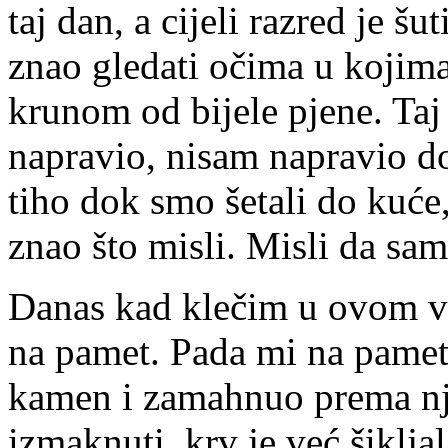
taj dan, a cijeli razred je š
znao gledati očima u kojima
krunom od bijele pjene. Taj
napravio, nisam napravio d
tiho dok smo šetali do kuće,
znao što misli. Misli da sa
Danas kad klečim u ovom vi
na pamet. Pada mi na pamet 
kamen i zamahnuo prema nje
izmaknuti, krv je već šiklj