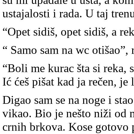
ustajalosti i rada. U taj tr
“Opet sidiš, opet sidiš, a r
“ Samo sam na wc otišao”,
“Boli me kurac šta si reka, s
Ić ćeš pišat kad ja rečen, je 
Digao sam se na noge i stao
vikao. Bio je nešto niži od 
crnih brkova. Kose gotovo p