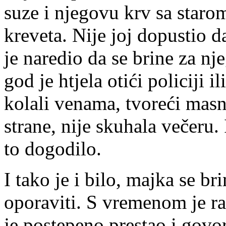
suze i njegovu krv sa staro
kreveta. Nije joj dopustio 
je naredio da se brine za n
god je htjela otići policiji i
kolali venama, tvoreći mas
strane, nije skuhala večeru. 
to dogodilo.
I tako je i bilo, majka se br
oporaviti. S vremenom je raz
je postepeno prestao i govori