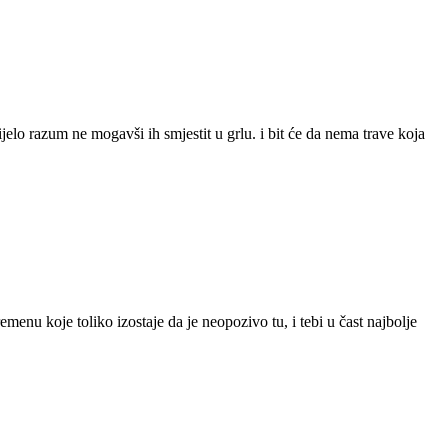
znijelo razum ne mogavši ih smjestit u grlu. i bit će da nema trave koja
vremenu koje toliko izostaje da je neopozivo tu, i tebi u čast najbolje