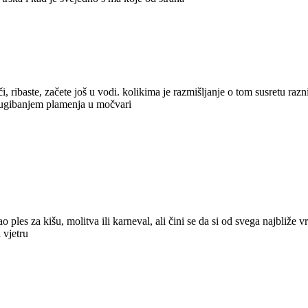
ječi, ribaste, začete još u vodi. kolikima je razmišljanje o tom susretu ra
ju ugibanjem plamenja u močvari
ao ples za kišu, molitva ili karneval, ali čini se da si od svega najbliže 
 vjetru