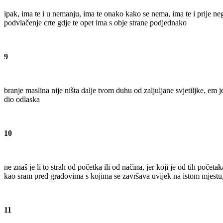
ipak, ima te i u nemanju, ima te onako kako se nema, ima te i prije neg
podvlačenje crte gdje te opet ima s obje strane podjednako
9
branje maslina nije ništa dalje tvom duhu od zaljuljane svjetiljke, em
dio odlaska
10
ne znaš je li to strah od početka ili od načina, jer koji je od tih početa
kao sram pred gradovima s kojima se završava uvijek na istom mjestu,
11