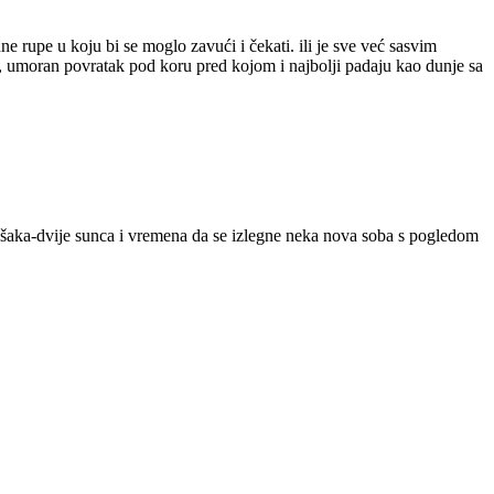
e rupe u koju bi se moglo zavući i čekati. ili je sve već sasvim
je, umoran povratak pod koru pred kojom i najbolji padaju kao dunje sa
iti šaka-dvije sunca i vremena da se izlegne neka nova soba s pogledom