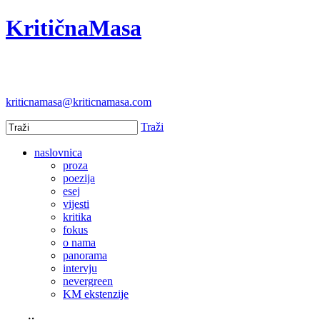
KritičnaMasa
kriticnamasa@kriticnamasa.com
Traži
naslovnica
proza
poezija
esej
vijesti
kritika
fokus
o nama
panorama
intervju
nevergreen
KM ekstenzije