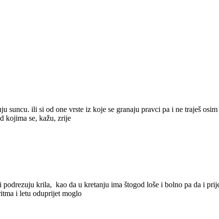
u suncu. ili si od one vrste iz koje se granaju pravci pa i ne traješ osim 
d kojima se, kažu, zrije
i podrezuju krila, kao da u kretanju ima štogod loše i bolno pa da i prij
ritma i letu oduprijet moglo