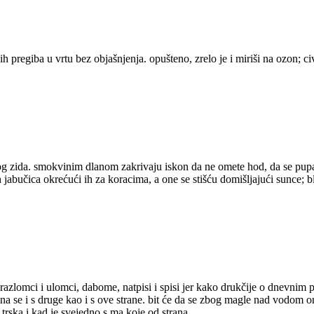
ih pregiba u vrtu bez objašnjenja. opušteno, zrelo je i miriši na ozon; 
nog zida. smokvinim dlanom zakrivaju iskon da ne omete hod, da se pupan
abučica okrećući ih za koracima, a one se stišću domišljajući sunce; bl
d razlomci i ulomci, dabome, natpisi i spisi jer kako drukčije o dnevnim p
a se i s druge kao i s ove strane. bit će da se zbog magle nad vodom 
 trska i kad je svejedno s ma koje od strana