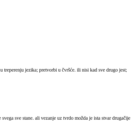
u treperenju jezika; pretvorbi u čvršće. ili nisi kad sve drugo jest;
e svega sve stane. ali vezanje uz tvrdo možda je ista stvar drugačije