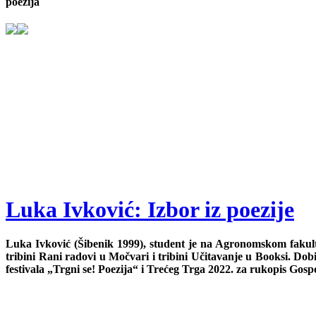
poezija
Luka Ivković: Izbor iz poezije
Luka Ivković (Šibenik 1999), student je na Agronomskom fakultet
tribini Rani radovi u Močvari i tribini Učitavanje u Booksi. Do
festivala „Trgni se! Poezija“ i Trećeg Trga 2022. za rukopis Gosp