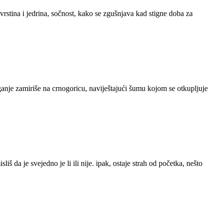
čvrstina i jedrina, sočnost, kako se zgušnjava kad stigne doba za
aganje zamiriše na crnogoricu, naviještajući šumu kojom se otkupljuje
liš da je svejedno je li ili nije. ipak, ostaje strah od početka, nešto