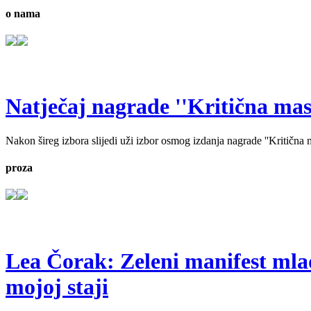
o nama
Natječaj nagrade ''Kritična masa'
Nakon šireg izbora slijedi uži izbor osmog izdanja nagrade ''Kritična ma
proza
Lea Čorak: Zeleni manifest mlado
mojoj staji