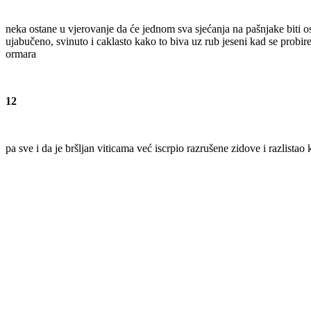
neka ostane u vjerovanje da će jednom sva sjećanja na pašnjake biti os
ujabučeno, svinuto i caklasto kako to biva uz rub jeseni kad se probi
ormara
12
pa sve i da je bršljan viticama već iscrpio razrušene zidove i razlist