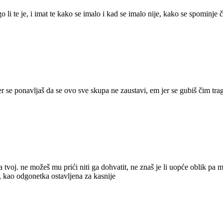
o li te je, i imat te kako se imalo i kad se imalo nije, kako se spominje 
 jer se ponavljaš da se ovo sve skupa ne zaustavi, em jer se gubiš čim tr
ka tvoj. ne možeš mu prići niti ga dohvatit, ne znaš je li uopće oblik pa mis
 kao odgonetka ostavljena za kasnije