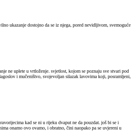
civilno ukazanje dostojno da se iz njega, pored nevidljivom, svemoguće
je ne uplete u vrtloženje. svjetlost, kojom se poznaju sve stvari pod
agoslov i mučeništvo, svojevoljan silazak lavovima koji, posramljeni,
ravorijecima kad se ni u rijeku dvaput ne da pouzdat. još bi se i
onima onamo ovo ovamo, i obratno, čini naopako pa se uvjereni u