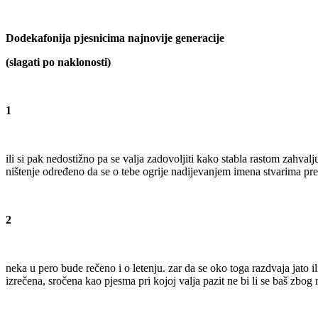
Dodekafonija pjesnicima najnovije generacije
(slagati po naklonosti)
1
ili si pak nedostižno pa se valja zadovoljiti kako stabla rastom zahvaljuj
ništenje određeno da se o tebe ogrije nadijevanjem imena stvarima pre
2
neka u pero bude rečeno i o letenju. zar da se oko toga razdvaja jato il
izrečena, sročena kao pjesma pri kojoj valja pazit ne bi li se baš zbog 