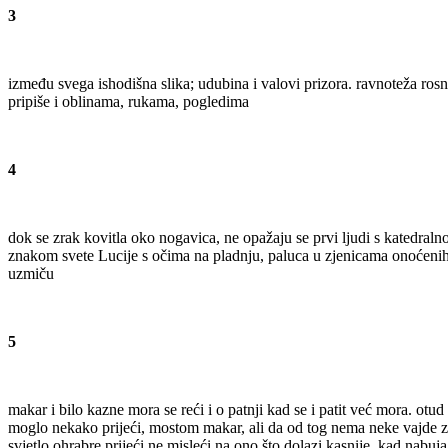
3
između svega ishodišna slika; udubina i valovi prizora. ravnoteža rosn
pripiše i oblinama, rukama, pogledima
4
dok se zrak kovitla oko nogavica, ne opažaju se prvi ljudi s katedral
znakom svete Lucije s očima na pladnju, paluca u zjenicama onoćenih j
uzmiču
5
makar i bilo kazne mora se reći i o patnji kad se i patit već mora. otu
moglo nekako prijeći, mostom makar, ali da od tog nema neke vajde zn
svjetlo ohrabre prijeći ne misleći na ono što dolazi kasnije, kad nabuja