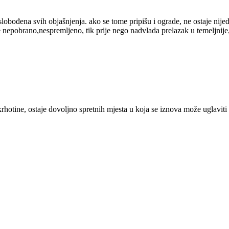
lobođena svih objašnjenja. ako se tome pripišu i ograde, ne ostaje nijedn
re nepobrano,nespremljeno, tik prije nego nadvlada prelazak u temeljni
ao krhotine, ostaje dovoljno spretnih mjesta u koja se iznova može uglav