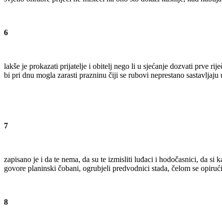
6
lakše je prokazati prijatelje i obitelj nego li u sjećanje dozvati prve ri
bi pri dnu mogla zarasti prazninu čiji se rubovi neprestano sastavlja
7
zapisano je i da te nema, da su te izmisliti luđaci i hodočasnici, da si k
govore planinski čobani, ogrubjeli predvodnici stada, čelom se opirući
8