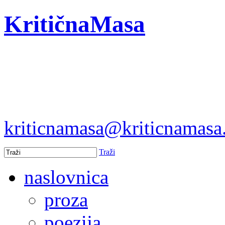
KritičnaMasa
kriticnamasa@kriticnamas
Traži
naslovnica
proza
poezija