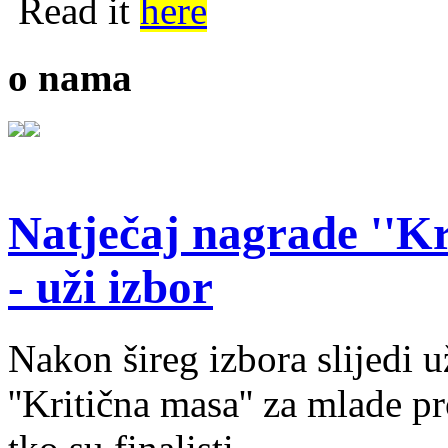
Read it
here
o nama
Natječaj nagrade ''Kr
- uži izbor
Nakon šireg izbora slijedi 
''Kritična masa'' za mlade pr