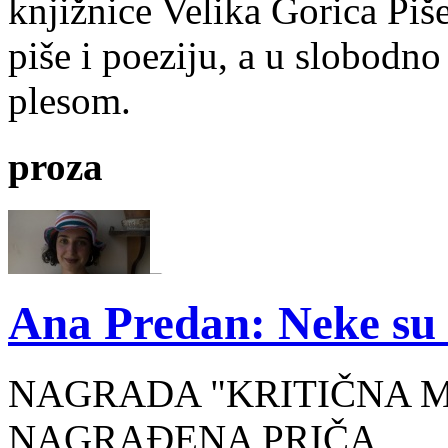
knjižnice Velika Gorica Piš
piše i poeziju, a u slobodno
plesom.
proza
Ana Predan: Neke su 
NAGRADA "KRITIČNA MASA
NAGRAĐENA PRIČA