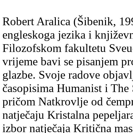
Robert Aralica (Šibenik, 199
engleskoga jezika i književ
Filozofskom fakultetu Sveuč
vrijeme bavi se pisanjem pr
glazbe. Svoje radove objavl
časopisima Humanist i The 
pričom Natkrovlje od čempr
natječaju Kristalna pepeljar
izbor natječaja Kritična mas