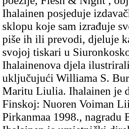
poezije, Flesh & Night , obj
Ihalainen posjeduje izdavač
sklopu koje sam izrađuje sv
piše ih ili prevodi, djeluje 
svojoj tiskari u Siuronkosk
Ihalainenova djela ilustriral
uključujući Williama S. Bur
Maritu Liulia. Ihalainen je
Finskoj: Nuoren Voiman Lii
Pirkanmaa 1998., nagradu 