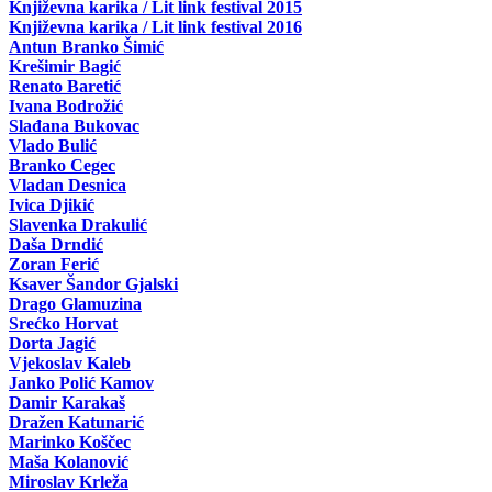
Književna karika / Lit link festival 2015
Književna karika / Lit link festival 2016
Antun Branko Šimić
Krešimir Bagić
Renato Baretić
Ivana Bodrožić
Slađana Bukovac
Vlado Bulić
Branko Cegec
Vladan Desnica
Ivica Djikić
Slavenka Drakulić
Daša Drndić
Zoran Ferić
Ksaver Šandor Gjalski
Drago Glamuzina
Srećko Horvat
Dorta Jagić
Vjekoslav Kaleb
Janko Polić Kamov
Damir Karakaš
Dražen Katunarić
Marinko Koščec
Maša Kolanović
Miroslav Krleža