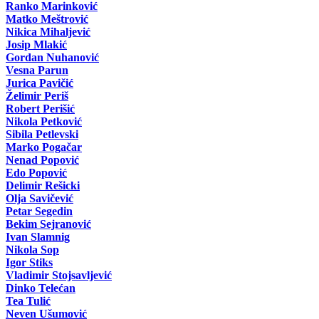
Ranko Marinković
Matko Meštrović
Nikica Mihaljević
Josip Mlakić
Gordan Nuhanović
Vesna Parun
Jurica Pavičić
Želimir Periš
Robert Perišić
Nikola Petković
Sibila Petlevski
Marko Pogačar
Nenad Popović
Edo Popović
Delimir Rešicki
Olja Savičević
Petar Segedin
Bekim Sejranović
Ivan Slamnig
Nikola Sop
Igor Stiks
Vladimir Stojsavljević
Dinko Telećan
Tea Tulić
Neven Ušumović