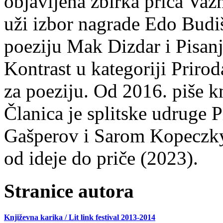
objavljena zbirka priča Važn
uži izbor nagrade Edo Budiš
poeziju Mak Dizdar i Pisan
Kontrast u kategoriji Priro
za poeziju. Od 2016. piše k
Članica je splitske udruge 
Gašperov i Sarom Kopeczky 
od ideje do priče (2023).
Stranice autora
Književna karika / Lit link festival 2013-2014