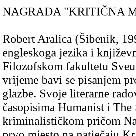
NAGRADA "KRITIČNA MA
Robert Aralica (Šibenik, 199
engleskoga jezika i književ
Filozofskom fakultetu Sveuč
vrijeme bavi se pisanjem pr
glazbe. Svoje literarne rado
časopisima Humanist i The 
kriminalističkom pričom Na
prvo mjesto na natječaju Kri