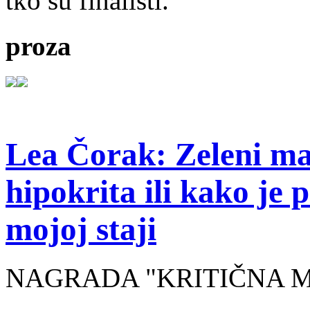
tko su finalisti.
proza
Lea Čorak: Zeleni man
hipokrita ili kako je 
mojoj staji
NAGRADA "KRITIČNA MASA