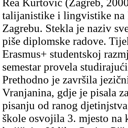
Rea Kurtović (Zagreb, 2000
talijanistike i lingvistike n
Zagrebu. Stekla je naziv sv
piše diplomske radove. Tije
Erasmus+ studentskoj razmj
semestar provela studirajuć
Prethodno je završila jezič
Vranjanina, gdje je pisala z
pisanju od ranog djetinjstva
škole osvojila 3. mjesto na