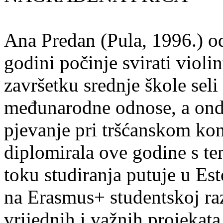
Ana Predan (Pula, 1996.) od
godini počinje svirati violin
završetku srednje škole seli
međunarodne odnose, a onda
pjevanje pri tršćanskom kon
diplomirala ove godine s te
toku studiranja putuje u Es
na Erasmus+ studentskoj ra
vrijednih i važnih projekata,