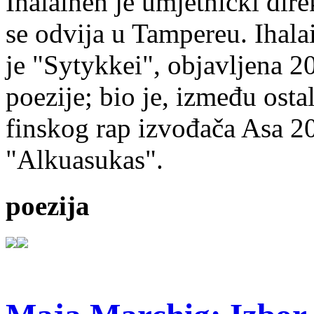
Ihalainen je umjetnički dire
se odvija u Tampereu. Ihala
je "Sytykkei", objavljena 2
poezije; bio je, između ost
finskog rap izvođača Asa 20
"Alkuasukas".
poezija