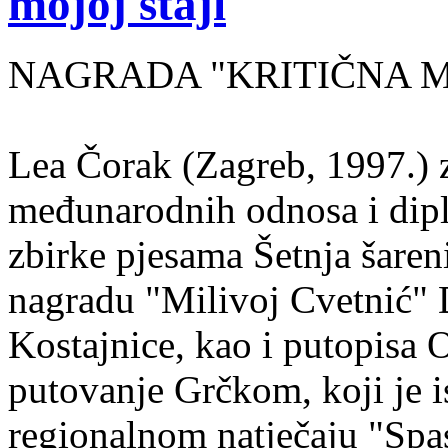
mojoj staji
NAGRADA "KRITIČNA MASA
Lea Čorak (Zagreb, 1997.) z
međunarodnih odnosa i dipl
zbirke pjesama Šetnja šaren
nagradu "Milivoj Cvetnić" D
Kostajnice, kao i putopisa 
putovanje Grčkom, koji je i
regionalnom natječaju "Spa