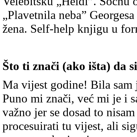
Velebitsku „Heidi”. Sočnu o
„Plavetnila neba” Georgesa B
žena. Self-help knjigu u f
Što ti znači (ako išta) da 
Ma vijest godine! Bila sam 
Puno mi znači, već mi je i s
važno jer se dosad to nisam 
procesuirati tu vijest, ali s