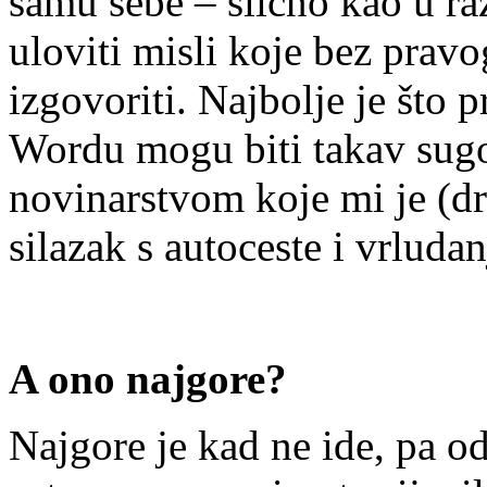
samu sebe – slično kao u r
uloviti misli koje bez prav
izgovoriti. Najbolje je što p
Wordu mogu biti takav sugo
novinarstvom koje mi je (dr
silazak s autoceste i vrlud
A ono najgore?
Najgore je kad ne ide, pa o