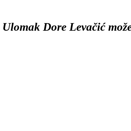
Ulomak Dore Levačić možet