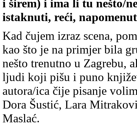
i širem) i ima li tu nešto/n
istaknuti, reći, napomenut
Kad čujem izraz scena, pom
kao što je na primjer bila g
nešto trenutno u Zagrebu, a
ljudi koji pišu i puno knji
autora/ica čije pisanje voli
Dora Šustić, Lara Mitrakovi
Maslać.