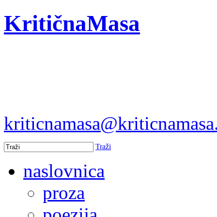
KritičnaMasa
kriticnamasa@kriticnamas
Traži
naslovnica
proza
poezija