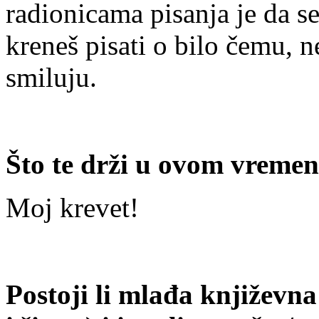
radionicama pisanja je da s
kreneš pisati o bilo čemu, n
smiluju.
Što te drži u ovom vreme
Moj krevet!
Postoji li mlađa književn