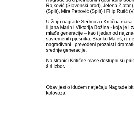
Rajković (Slavonski brod), Jelena Zlatar 
(Split), Mira Petrović (Split) i Filip Rutić (
U žiriju nagrade Sedmica i Kritična masa b
Ilijana Marin i Viktorija Božina - koja je i
mlađe generacije – kao i jedan od najznač
suvremenih pjesnika, Branko Maleš, iz gen
nagrađivani i prevođeni prozaist i dramat
srednje generacije.
Na stranici Kritične mase dostupni su priloz
širi izbor.
Obavijest o idućem natječaju Nagrade bit
kolovoza.