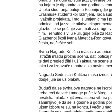
onda u Trst gdje upisuje jazz pjevanje pr
na kojem je diplomirala ove godine s temo
U toku studiranja putuje u Estoniju gdje 
Erasmus+ studentskoj razmjeni. Tada sud
i važnih projekata, i radi s umjetnicima i pr
odmicati od jazza, te otkriva eksperimenta
glazbu, te se počinje zanimati za druge, 
film. Trenutno živi u Puli, gdje piše za Ra
Glazbenoj školi Ivana Matetića-Ronjgova.
često, najčešće sebi.
Svrha Nagrade Kritična masa za autorice 
istražiti mladu proznu scenu, dati potica
te dati pregled (širi i uži) aktualne scene 
tako i za izdavače u potrazi za novim ime
Nagrada Sedmica i Kritična masa iznosi 7
dodjeljuje se uz plaketu.
Budući da se svrha ove nagrade ne iscrplj
treba reći da već i mnoge priče iz šireg i
hrvatska mlađa književna scena vibrira p
zanimljivo je da se iz godine u godinu po
užem izboru te su, na koncu, i većinu nag
Nagrade su u prethodnim godinama dobili