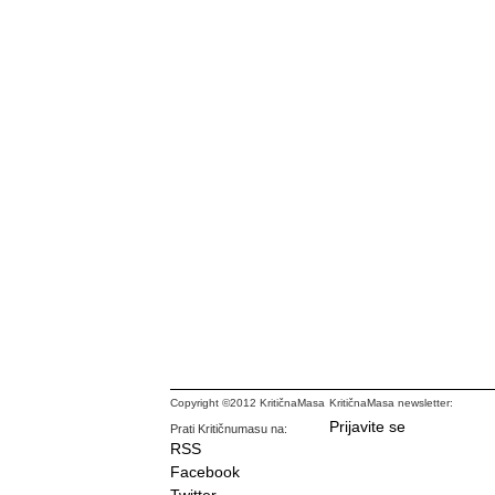
Copyright ©2012 KritičnaMasa
KritičnaMasa newsletter:
Prijavite se
Prati Kritičnumasu na:
RSS
Facebook