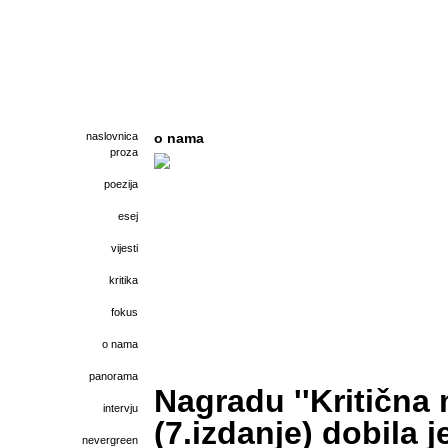
naslovnica
o nama
proza
poezija
esej
vijesti
kritika
fokus
o nama
panorama
Nagradu ''Kritična 
intervju
(7.izdanje) dobila 
nevergreen