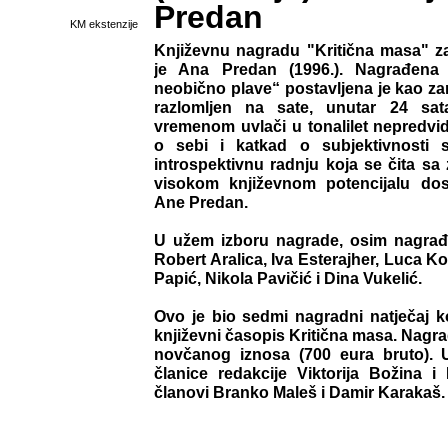
Predan
KM ekstenzije
Književnu nagradu "Kritična masa" za
je Ana Predan (1996.). Nagrađena 
neobično plave“ postavljena je kao za
razlomljen na sate, unutar 24 sat
vremenom uvlači u tonalilet nepredvid
o sebi i katkad o subjektivnosti s
introspektivnu radnju koja se čita sa
visokom književnom potencijalu do
Ane Predan.
U užem izboru nagrade, osim nagrađ
Robert Aralica, Iva Esterajher, Luca Ko
Papić, Nikola Pavičić i Dina Vukelić.
Ovo je bio sedmi nagradni natječaj ko
književni časopis Kritična masa. Nagrad
novčanog iznosa (700 eura bruto). U
članice redakcije Viktorija Božina i 
članovi Branko Maleš i Damir Karakaš.