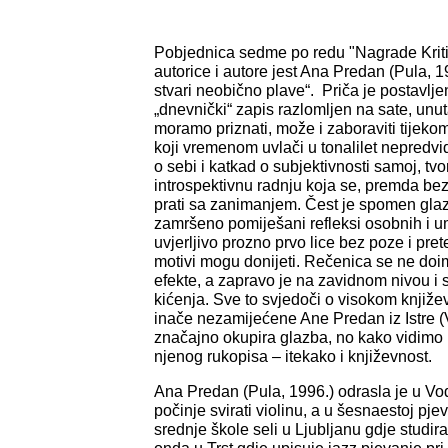
Pobjednica sedme po redu "Nagrade Krit
autorice i autore jest Ana Predan (Pula, 
stvari neobično plave“. Priča je postavlje
„dnevnički“ zapis razlomljen na sate, unut
moramo priznati, može i zaboraviti tijeko
koji vremenom uvlači u tonalilet nepredvid
o sebi i katkad o subjektivnosti samoj, tvo
introspektivnu radnju koja se, premda bez
prati sa zanimanjem. Čest je spomen glaz
zamršeno pomiješani refleksi osobnih i um
uvjerljivo prozno prvo lice bez poze i pret
motivi mogu donijeti. Rečenica se ne doim
efekte, a zapravo je na zavidnom nivou i s
kićenja. Sve to svjedoči o visokom knjiž
inače nezamijećene Ane Predan iz Istre (V
značajno okupira glazba, no kako vidimo p
njenog rukopisa – itekako i književnost.
Ana Predan (Pula, 1996.) odrasla je u Vo
počinje svirati violinu, a u šesnaestoj pje
srednje škole seli u Ljubljanu gdje stud