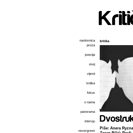
naslovnica
kritika
proza
poezija
esej
vijesti
kritika
fokus
o nama
panorama
intervju
Piše: Anera Ryzna
nevergreen
Zoran Pilić: Đavli