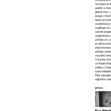
tršćanskom k
na kojem je d
godine s tem
glazbi Istre. 
putuje u Esto
dana provod
studentskoj 
sudjeluje na 
važnih projeka
umjetnicima i 
počinje se i 
te otkriva ek
improviziranu
počinje zanim
vizualne medij
Trenutno živi 
za Radio Rojc
violinu u Gla
Ivana Mateti
Piše oduvijek
najčešće seb
proza