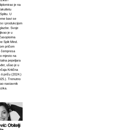
zika i
diplomirao je na
akultetu
Splitu. U
jeme bavi se
ze i produkcijom
glazbe. Svoje
jivao je u
časopisima
e Split Mind.
čkom pričom
d čempresa
vo mjesto na
stalna pepeljara
đer, ušao je u
ečaja Kritična
ti priču (2024.)
025.). Trenutno
kao nastavnik
ezika.