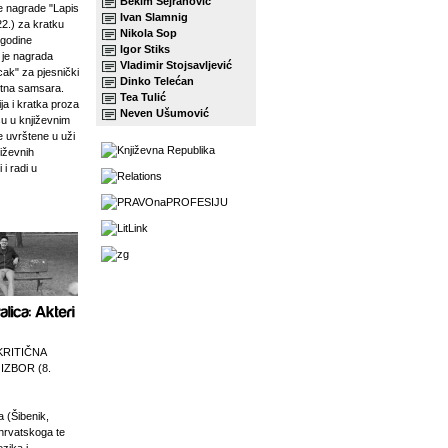
Bekim Sejranović
 nagrade "Lapis
Ivan Slamnig
22.) za kratku
Nikola Sop
 godine
Igor Stiks
j je nagrada
Vladimir Stojsavljević
ak" za pjesnički
Dinko Telećan
etna samsara.
Tea Tulić
ja i kratka proza
Neven Ušumović
su u književnim
e uvrštene u uži
jiževnih
 i radi u
KRITIČNA
 IZBOR (8.
a (Šibenik,
 hrvatskoga te