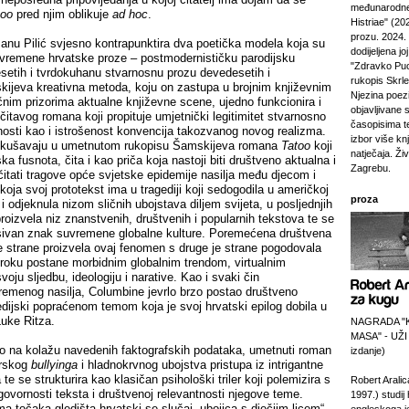
međunarodne
too
pred njim oblikuje
ad hoc
.
Histriae" (20
prozu. 2024.
anu Pilić svjesno kontrapunktira dva poetička modela koja su
dodijeljena jo
suvremene hrvatske proze – postmodernističku parodijsku
"Zdravko Puc
setih i tvrdokuhanu stvarnosnu prozu devedesetih i
rukopis Skrl
skijeva kreativna metoda, koju on zastupa u brojnim književnim
Njezina poezi
ičnim prizorima aktualne književne scene, ujedno funkcionira i
objavljivane 
tavog romana koji propituje umjetnički legitimitet stvarnosno
časopisima t
vnosti kao i istrošenost konvencija takozvanog novog realizma.
izbor više kn
iskušavaju u umetnutom rukopisu Šamskijeva romana
Tatoo
koji
natječaja. Živi
ka fusnota, čita i kao priča koja nastoji biti društveno aktualna i
Zagrebu.
otčitati tragove opće svjetske epidemije nasilja među djecom i
oja svoj prototekst ima u tragediji koji sedogodila u američkoj
proza
i odjeknula nizom sličnih ubojstava diljem svijeta, u posljednjih
roizvela niz znanstvenih, društvenih i popularnih tekstova te se
sivan znak suvremene globalne kulture. Poremećena društvena
e strane proizvela ovaj fenomen s druge je strane pogodovala
roku postane morbidnim globalnim trendom, virtualnim
oju sljedbu, ideologiju i narative. Kao i svaki čin
remenog nasilja, Columbine jevrlo brzo postao društveno
dijski popraćenom temom koja je svoj hrvatski epilog dobila u
Luke Ritza.
NAGRADA "
MASA" - UŽI
vo na kolažu navedenih faktografskih podataka, umetnuti roman
izdanje)
erskog
bullyinga
i hladnokrvnog ubojstva pristupa iz intrigantne
te se strukturira kao klasičan psihološki triler koji polemizira s
Robert Aralic
govornosti teksta i društvenoj relevantnosti njegove teme.
1997.) studij
ma točaka gledišta hrvatski se slučaj „ubojica s dječjim licem“