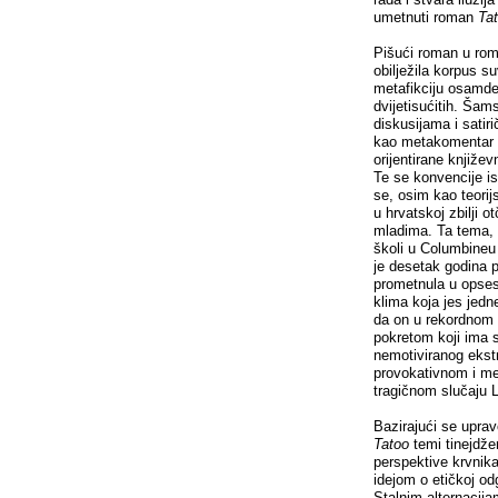
umetnuti roman
Ta
Pišući roman u rom
obilježila korpus 
metafikciju osamde
dvijetisućitih. Šam
diskusijama i satir
kao metakomentar či
orijentirane knjiže
Te se konvencije 
se, osim kao teorijs
u hrvatskoj zbilji 
mladima. Ta tema, k
školi u Columbineu 
je desetak godina p
prometnula u opse
klima koja jes jedn
da on u rekordnom 
pokretom koji ima sv
nemotiviranog ekst
provokativnom i me
tragičnom slučaju 
Bazirajući se upra
Tatoo
temi tinejdž
perspektive krvnika 
idejom o etičkoj od
Stalnim alternacija