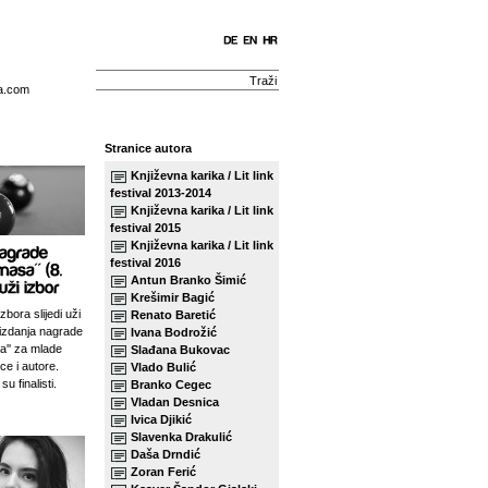
a.com
Stranice autora
Književna karika / Lit link
festival 2013-2014
Književna karika / Lit link
festival 2015
Književna karika / Lit link
festival 2016
Antun Branko Šimić
Krešimir Bagić
zbora slijedi uži
Renato Baretić
izdanja nagrade
Ivana Bodrožić
sa'' za mlade
Slađana Bukovac
ce i autore.
Vlado Bulić
su finalisti.
Branko Cegec
Vladan Desnica
Ivica Djikić
Slavenka Drakulić
Daša Drndić
Zoran Ferić