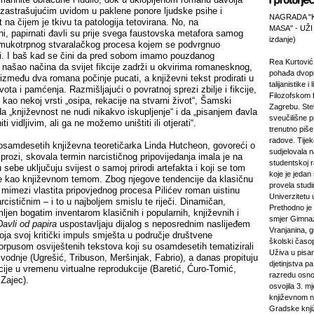
 zastrašujućim uvidom u paklene ponore ljudske psihe i
NAGRADA "
 na čijem je tkivu ta patologija tetovirana. No, na
MASA" - UŽI
ni, papirnati đavli su prije svega faustovska metafora samog
izdanje)
 mukotrpnog stvaralačkog procesa kojem se podvrgnuo
i. I baš kad se čini da pred sobom imamo pouzdanog
Rea Kurtović
e našao načina da svijet fikcije zadrži u okvirima romanesknog,
pohađa dvopr
 između dva romana počinje pucati, a književni tekst prodirati u
talijanistike i
ota i pamćenja. Razmišljajući o povratnoj sprezi zbilje i fikcije,
Filozofskom f
 kao nekoj vrsti „osipa, rekacije na stvarni život“, Šamski
Zagrebu. Stek
da „književnost ne nudi nikakvo iskupljenje“ i da „pisanjem đavla
sveučilišne p
 vidljivim, ali ga ne možemo uništiti ili otjerati“.
trenutno piš
radove. Tijek
samdesetih književna teoretičarka Linda Hutcheon, govoreći o
sudjelovala 
prozi, skovala termin narcističnog pripovijedanja imala je na
studentskoj 
 sebe uključuju svijest o samoj prirodi artefakta i koji se tom
koje je jeda
ave kao književnom temom. Zbog njegove tendencije da klasičnu
provela studi
 mimezi vlastita pripovjednog procesa Pilićev roman uistinu
Univerzitetu 
rcis
tičnim – i to u najboljem smislu te riječi. Dinamičan,
Prethodno je 
jen bogatim inventarom klasičnih i popularnih, književnih i
smjer Gimnaz
Đavli od papira
uspostavljaju dijalog s neposrednim naslijeđem
Vranjanina, g
ja svoj kritički impuls smješta u područje društvene
školski časo
s korpusom osviještenih tekstova koji su osamdesetih tematizirali
Uživa u pisa
izvodnje (Ugrešić, Tribuson, Meršinjak, Fabrio), a danas propituju
djetinjstva pa
kcije u vremenu virtualne reprodukcije (Baretić, Ćuro-Tomić,
razredu osno
 Zajec).
osvojila 3. m
književnom n
Gradske knji