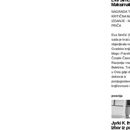
NAGRADA "
KRITIČNA M
IZDANJE -
PRIČA
Eva Simčić (
sada je krać
objavljivala 
Gradske knji
blogu i Faceb
Čovjek-Časop
Razpotja i na 
Beletrina. Tre
u Oslu gdje 
doktorat iz
postjugosla
književnosti i
poezija