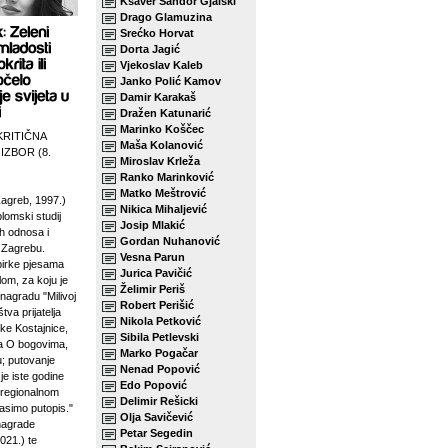
Ksaver Šandor Gjalski
Drago Glamuzina
Srećko Horvat
Dorta Jagić
Vjekoslav Kaleb
Janko Polić Kamov
Damir Karakaš
Dražen Katunarić
Marinko Koščec
KRITIČNA
Maša Kolanović
 IZBOR (8.
Miroslav Krleža
Ranko Marinković
Matko Meštrović
agreb, 1997.)
Nikica Mihaljević
plomski studij
Josip Mlakić
h odnosa i
Gordan Nuhanović
u Zagrebu.
Vesna Parun
birke pjesama
Jurica Pavičić
lom, za koju je
Želimir Periš
 nagradu "Milivoj
Robert Perišić
tva prijatelja
Nikola Petković
ke Kostajnice,
Sibila Petlevski
sa O bogovima,
Marko Pogačar
u; putovanje
Nenad Popović
je iste godine
Edo Popović
 regionalnom
Delimir Rešicki
asimo putopis."
Olja Savičević
 nagrade
Petar Segedin
021.) te