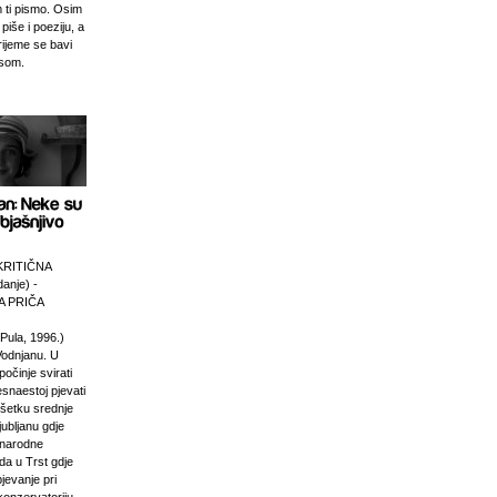
 ti pismo. Osim
 piše i poeziju, a
rijeme se bavi
esom.
KRITIČNA
anje) -
 PRIČA
Pula, 1996.)
Vodnjanu. U
počinje svirati
esnaestoj pjevati
ršetku srednje
jubljanu gdje
unarodne
da u Trst gdje
pjevanje pri