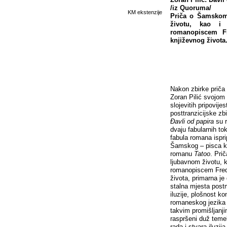
/iz Quoruma/
KM ekstenzije
Priča o Šamskom
životu, kao i 
romanopiscem F
književnog života.
Nakon zbirke priča
Zoran Pilić svojom
slojevitih pripovij
posttranzicijske zb
Đavli od papira
su 
dvaju fabularnih tok
fabula romana ispri
Šamskog – pisca k
romanu
Tatoo
. Pri
ljubavnom životu, 
romanopiscem Fred
života, primarna je 
stalna mjesta postm
iluzije, plošnost ko
romaneskog jezika k
takvim promišljanji
raspršeni duž temel
rada i stvara iluzij