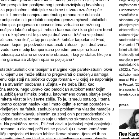
engleskoga je
iz šire perspektive poslijeratnog i postranzicijskog hrvatskog
književnosti 
iza pojedinačne i obiteljske sudbine i stvara ozračje opće
Filozofskom f
nosti. I premda namjera umetnutog romana nije dubinski
Sveučilišta u 
e antijunake niti predočiti socijalnu genezu njihovih ubilačkih
slobodno vri
redno ipak progovara o opasnostima virtualno umreženog
pisanjem pro
ošljivu lakoću ubijanja' tretira i kao narativ i kao globalni trend.
elektroničke 
nja u književnost koja svoju društvenu i tržišnu vrijednost
radove objavl
i crnu kroniku“, a čiji je najstroži kritičar larpurlartist Fred,
studentskim 
epsom kojom je podvučen nastanak
Tatooa
– je li društvena
Humanist i Th
zvode novi mediji komponirana po istim principima kao i
Kriminalisti
roducirajući stalno iznova iste obrasce, i koji je status fikcije u
Natkrovlje o
zina granica sa zbiljom opasno poljuljana?
osvojio je pr
natječaju Kri
ststrukturalističkim teorijama margine koje paratekstualni okvir
(2022.). Tako
m u kojemu se može efikasno pregovarati o značenju samoga
uži izbor natj
enu koja stoji na početku ovoga romana – u kojoj se napominje
masa i Pišem 
t sa stvarnim osobama slučajna – ne treba čitati kao
te Prozak (2
čna autora, nego upravo kao parodičan autokomentar kojim
je zaposlen 
na uobičajenu filmsku praksu, istovremeno otvara pitanje svoje
hrvatskoga j
itimiteta vlastite književne zbilje. To je, između ostalog, i tema
spretno odabran naslov kao i moto kojim je roman popraćen –
proza
rimijenjeni na fabulu zaokupljenu problemima vlastite naracije u
 ubrzo raskrinkavaju sinonim za zbroj onih postmodernističkih
 kojima se ovaj roman upisuje u relativno skroman korpus
. Na praktičnoj razini, Pilićevi đavli u jednakoj mjeri opsjedaju
je romana: u okvirnoj priči oni se pojavljuju u svom komičnom,
čju opsjedajući ionako labilne likove pisaca, tjerajući ih na
mahnite obračune i ludilo, dok u uklopljenom romanu đavolja