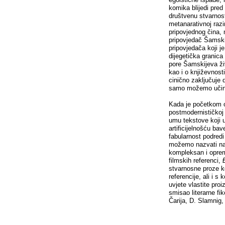
komika blijedi pred
društvenu stvarnost
metanarativnoj razi
pripovjednog čina,
pripovjedač Šamsk
pripovjedača koji j
dijegetička granica
pore Šamskijeva živ
kao i o književnosti
cinično zaključuje 
samo možemo učiniti
Kada je početkom o
postmodernističkoj 
umu tekstove koji u
artificijelnošću b
fabularnost podredi
možemo nazvati na
kompleksan i opreml
filmskih referenci,
stvarnosne proze ko
referencije, ali i 
uvjete vlastite pro
smisao literarne fi
Čarija, D. Slamnig,