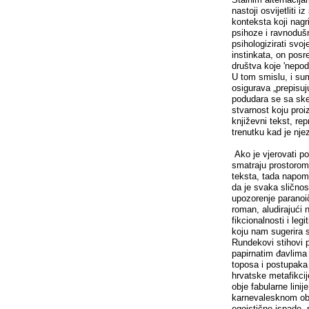
nastoji osvijetliti 
konteksta koji nagr
psihoze i ravnoduš
psihologizirati svoj
instinkata, on pos
društva koje 'nepodn
U tom smislu, i sum
osigurava „prepisujuć
podudara se sa sk
stvarnost koju proi
književni tekst, rep
trenutku kad je nje
Ako je vjerovati po
smatraju prostoro
teksta, tada napom
da je svaka sličnos
upozorenje paranoi
roman, aludirajući 
fikcionalnosti i leg
koju nam sugerira 
Rundekovi stihovi p
papirnatim đavlima
toposa i postupaka
hrvatske metafikcije
obje fabularne lini
karnevalesknom obli
egoistične ispade, 