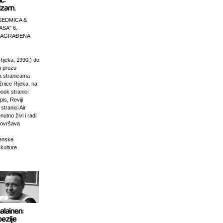
SEDMICA &
ASA" 6.
 NAGRAĐENA
Rijeka, 1990.) do
u prozu
na stranicama
žnice Rijeka, na
ook stranici
is, Reviji
stranici Air
nutno živi i radi
dovršava
venske
 kulture.