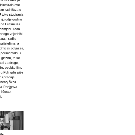
onzervatoriju
iplomirala ove
om radništva u
U toku studiranja
niju gdje godinu
i na Erasmus+
razmjeni. Tada
mnogo vrijednih i
ta, i radi s
prijateljima, a
odmicati od jazza,
sperimentalnu i
 glazbu, te se
ati za druge,
e, osobito film.
u Puli, gdje piše
 i predaje
zbenoj školi
ća-Ronjgova.
 i često,
i.