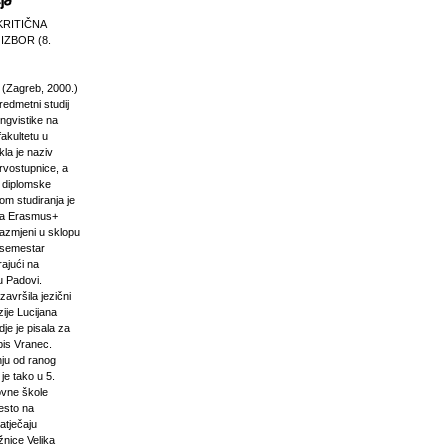
KRITIČNA
 IZBOR (8.
 (Zagreb, 2000.)
edmetni studij
 lingvistike na
akultetu u
la je naziv
rvostupnice, a
e diplomske
om studiranja je
na Erasmus+
razmjeni u sklopu
n semestar
rajući na
u Padovi.
završila jezični
ije Lucijana
dje je pisala za
pis Vranec.
nju od ranog
 je tako u 5.
vne škole
jesto na
atječaju
žnice Velika