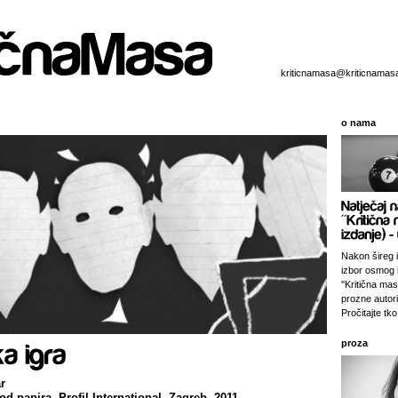
kriticnamasa@kriticnamas
o nama
Nakon šireg i
izbor osmog 
''Kritična ma
prozne autori
Pročitajte tko 
proza
r
 od papira, Profil International, Zagreb, 2011.