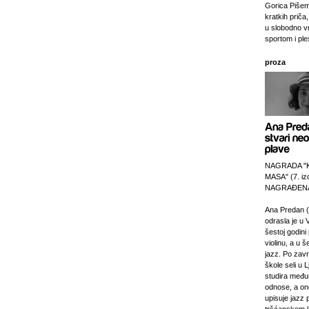
Gorica Pišem
kratkih priča,
u slobodno v
sportom i pl
proza
NAGRADA "
MASA" (7. izd
NAGRAĐENA
Ana Predan (
odrasla je u 
šestoj godini 
violinu, a u š
jazz. Po zav
škole seli u L
studira međ
odnose, a on
upisuje jazz 