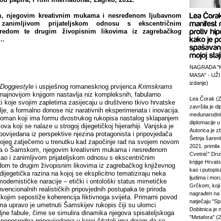
, njegovim kreativnim mukama i nesređenom ljubavnom
zanimljivom prijateljskom odnosu s ekscentričnim
redom te drugim živopisnim likovima iz zagrebačkog
..
NAGRADA "
MASA" - UŽI
izdanje)
Doggiestyle
i uspješnog romanesknog prvijenca
Krimskrams
 najnovijom knjigom nastavlja niz kompleksnih, fabularno
Lea Čorak (Z
esti koje svojim zapletima zasijecaju u društveno tkivo hrvatske
završila je di
ilje, a formalno donose niz narativnih eksperimenata i inovacija.
međunarodni
roman koji ima formu dvostrukog rukopisa nastalog sklapanjem
diplomacije 
ova koji se nalaze u strogoj dijegetičkoj hijerarhiji. Vanjska je
Autorica je z
povijedana iz perspektive njezina protagonista i pripovjedača
Šetnja šareni
ojeg zatječemo u trenutku kad započinje rad na svojem novom
2021. primila
ča o Šamskom, njegovim kreativnim mukama i nesređenom
Cvetnić" Druš
kao i zanimljivom prijateljskom odnosu s ekscentričnim
knjige Hrvats
om te drugim živopisnim likovima iz zagrebačkog književnog
kao i putopi
dijegetička razina na kojoj se eksplicitno tematiziraju neka
ljudima i mor
odernističke naracije – etički i ontološki status mimetičke
Grčkom, koji 
nvencionalnih realističkih pripovjednih postupaka te priroda
nagrađen na
ojim sepostiže koherencija fiktivnoga svijeta. Primarni povod
natječaju "Sp
ma upravo je umetnuti Šamskijev rukopis čiji su ulomci
Dobitnica je
jne fabule, čime se simulira dinamika njegova spisateljskoga
"Metafora" (2
a neposredna pripovijedanja u kojoj čitatelj ima dojam da se