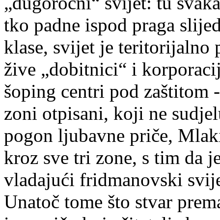
„dugoročni“ svijet: tu svak
tko padne ispod praga slij
klase, svijet je teritorijaln
žive „dobitnici“ i korporaci
šoping centri pod zaštitom -
zoni otpisani, koji ne sudje
pogon ljubavne priče, Mlak
kroz sve tri zone, s tim da j
vladajući fridmanovski svije
Unatoč tome što stvar prema