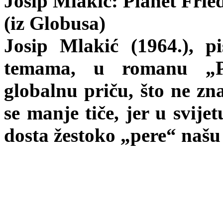
Josip Mlakić: Planet Frie
(iz Globusa)
Josip Mlakić (1964.), 
temama, u romanu „Pl
globalnu priču, što ne zn
se manje tiče, jer u svij
dosta žestoko „pere“ našu