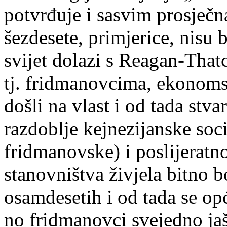
potvrđuje i sasvim prosječ
šezdesete, primjerice, nisu 
svijet dolazi s Reagan-Tha
tj. fridmanovcima, ekonoms
došli na vlast i od tada stva
razdoblje kejnezijanske soc
fridmanovske) i poslijeratn
stanovništva živjela bitno b
osamdesetih i od tada se opć
no fridmanovci svejedno ja