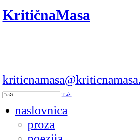
KritičnaMasa
kriticnamasa@kriticnamas
Traži
naslovnica
proza
poezija