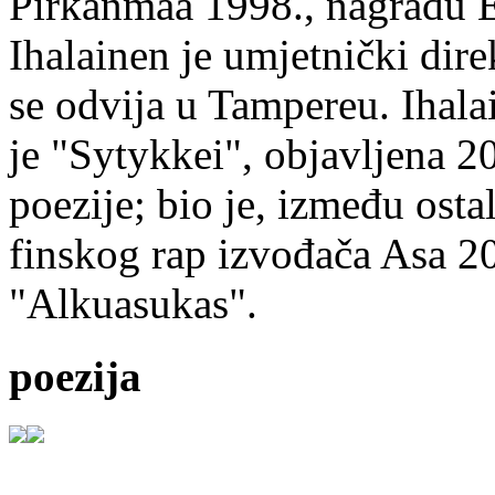
Pirkanmaa 1998., nagradu 
Ihalainen je umjetnički dire
se odvija u Tampereu. Ihala
je "Sytykkei", objavljena 2
poezije; bio je, između ost
finskog rap izvođača Asa 20
"Alkuasukas".
poezija