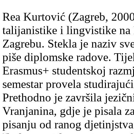
Rea Kurtović (Zagreb, 2000
talijanistike i lingvistike n
Zagrebu. Stekla je naziv sv
piše diplomske radove. Tije
Erasmus+ studentskoj razmj
semestar provela studirajuć
Prethodno je završila jezič
Vranjanina, gdje je pisala z
pisanju od ranog djetinjstva