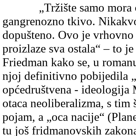
„Tržište samo mora odst
gangrenozno tkivo. Nikakvo 
dopušteno. Ovo je vrhovno p
proizlaze sva ostala“ – to je
Friedman kako se, u romanu
njoj definitivno pobijedila
općedruštvena - ideologija
otaca neoliberalizma, s tim 
pojam, a „oca nacije“ (Pla
tu još fridmanovskih zakona