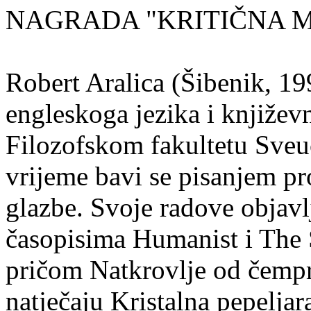
NAGRADA "KRITIČNA MASA
Robert Aralica (Šibenik, 199
engleskoga jezika i književ
Filozofskom fakultetu Sveuč
vrijeme bavi se pisanjem pr
glazbe. Svoje radove objavl
časopisima Humanist i The 
pričom Natkrovlje od čempr
natječaju Kristalna pepeljar