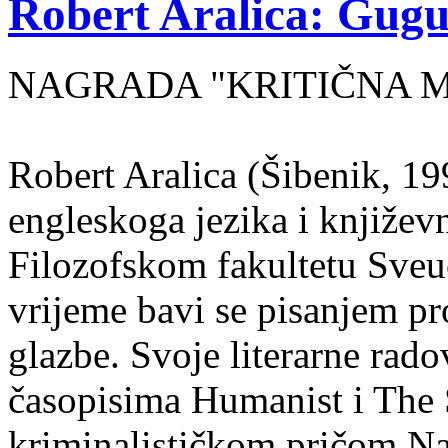
Robert Aralica: Gug
NAGRADA "KRITIČNA MA
Robert Aralica (Šibenik, 199
engleskoga jezika i književ
Filozofskom fakultetu Sveuč
vrijeme bavi se pisanjem pr
glazbe. Svoje literarne rado
časopisima Humanist i The 
kriminalističkom pričom Na