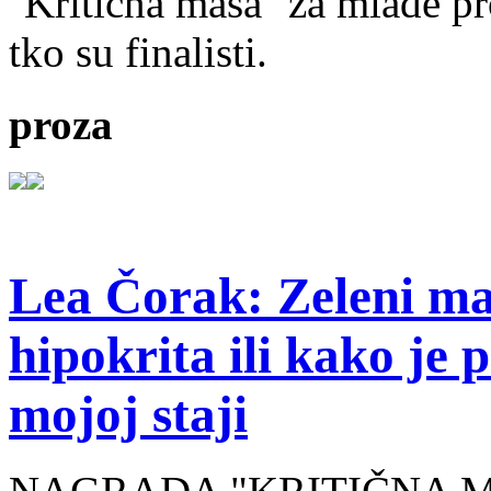
''Kritična masa'' za mlade pr
tko su finalisti.
proza
Lea Čorak: Zeleni man
hipokrita ili kako je 
mojoj staji