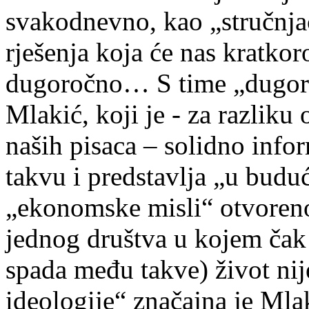
svakodnevno, kao „stručnja
rješenja koja će nas kratkor
dugoročno… S time „dugoro
Mlakić, koji je - za razlik
naših pisaca – solidno infor
takvu i predstavlja „u budu
„ekonomske misli“ otvoren
jednog društva u kojem čak
spada među takve) život nij
ideologije“ značajna je Mla