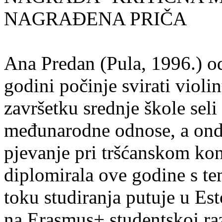
NAGRAĐENA PRIČA
Ana Predan (Pula, 1996.) od
godini počinje svirati violin
završetku srednje škole seli
međunarodne odnose, a onda
pjevanje pri tršćanskom kon
diplomirala ove godine s te
toku studiranja putuje u Es
na Erasmus+ studentskoj ra