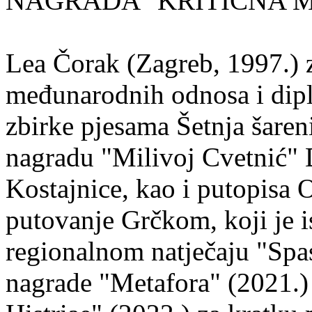
NAGRADA "KRITIČNA MASA
Lea Čorak (Zagreb, 1997.) z
međunarodnih odnosa i dipl
zbirke pjesama Šetnja šaren
nagradu "Milivoj Cvetnić" D
Kostajnice, kao i putopisa 
putovanje Grčkom, koji je i
regionalnom natječaju "Spa
nagrade "Metafora" (2021.)