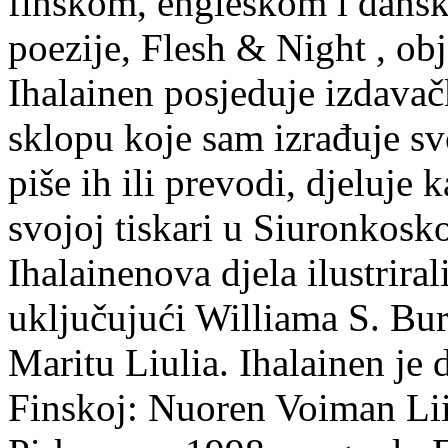
finskom, engleskom i dans
poezije, Flesh & Night , obj
Ihalainen posjeduje izdavač
sklopu koje sam izrađuje sv
piše ih ili prevodi, djeluje 
svojoj tiskari u Siuronkosk
Ihalainenova djela ilustriral
uključujući Williama S. Bur
Maritu Liulia. Ihalainen je
Finskoj: Nuoren Voiman Lii