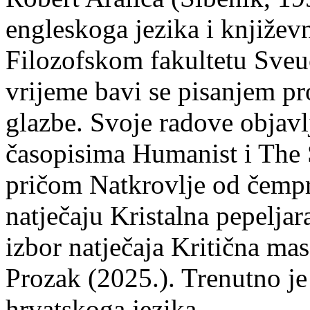
engleskoga jezika i književ
Filozofskom fakultetu Sveuč
vrijeme bavi se pisanjem pr
glazbe. Svoje radove objavl
časopisima Humanist i The 
pričom Natkrovlje od čempr
natječaju Kristalna pepeljar
izbor natječaja Kritična mas
Prozak (2025.). Trenutno je
hrvatskoga jezika.