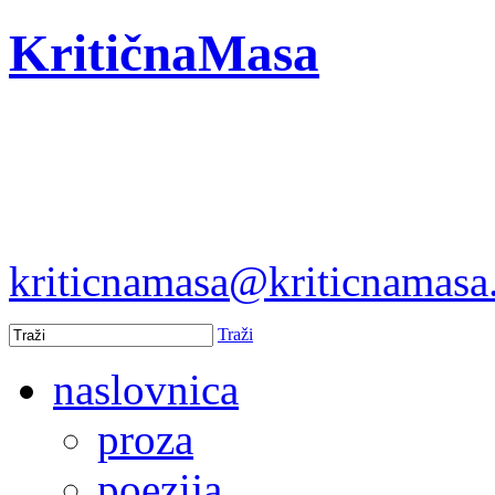
KritičnaMasa
kriticnamasa@kriticnamas
Traži
naslovnica
proza
poezija