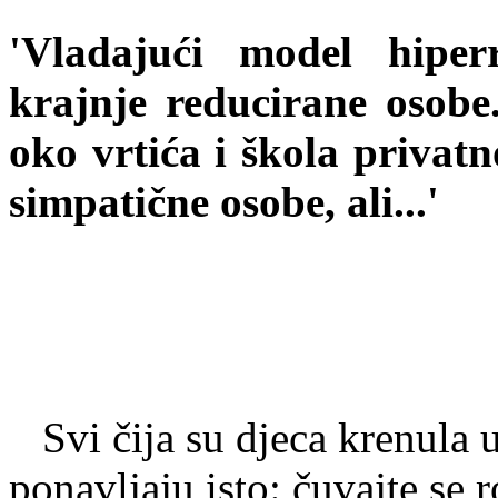
'Vladajući model hiperr
krajnje reducirane osobe.
oko vrtića i škola privat
simpatične osobe, ali...'
Svi čija su djeca krenula u 
ponavljaju isto: čuvajte se r