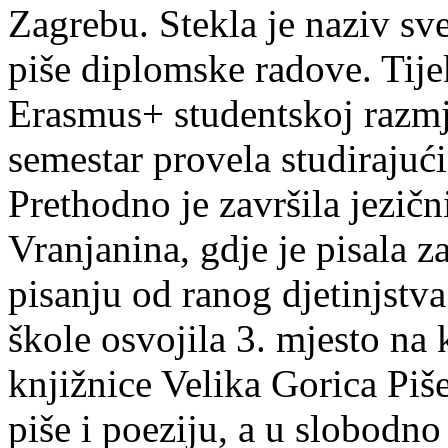
Zagrebu. Stekla je naziv sv
piše diplomske radove. Tije
Erasmus+ studentskoj razmj
semestar provela studirajuć
Prethodno je završila jezič
Vranjanina, gdje je pisala z
pisanju od ranog djetinjstva
škole osvojila 3. mjesto na
knjižnice Velika Gorica Piš
piše i poeziju, a u slobodno