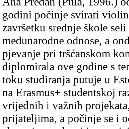
Ana Predan (Pula, 1996.) od
godini počinje svirati violin
završetku srednje škole seli
međunarodne odnose, a onda
pjevanje pri tršćanskom kon
diplomirala ove godine s te
toku studiranja putuje u Es
na Erasmus+ studentskoj ra
vrijednih i važnih projekata,
prijateljima, a počinje se i 