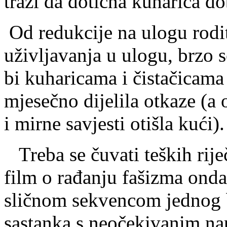
traži da dotična kuharica do
Od redukcije na ulogu rodit
uživljavanja u ulogu, brzo 
bi kuharicama i čistačicama
mjesečno dijelila otkaze (a 
i mirne savjesti otišla kući).
Treba se čuvati teških rij
film o rađanju fašizma onda
sličnom sekvencom jednog 
sastanka s neočekivanim n