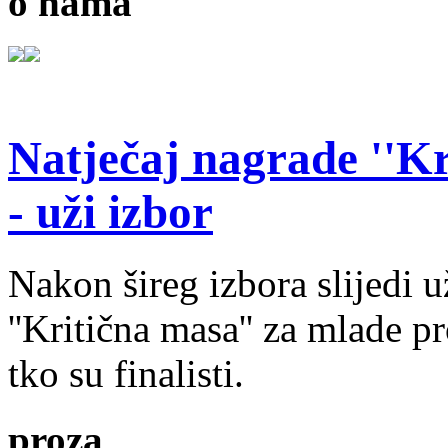
o nama
Natječaj nagrade ''Kr
- uži izbor
Nakon šireg izbora slijedi 
''Kritična masa'' za mlade pr
tko su finalisti.
proza