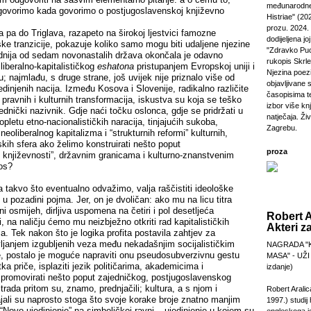
međunarodne
 govorimo kada govorimo o postjugoslavenskoj književno
Histriae" (20
prozu. 2024.
 pa do Triglava, razapeto na širokoj ljestvici famozne
dodijeljena jo
e tranzicije, pokazuje koliko samo mogu biti udaljene njezine
"Zdravko Puc
dnija od sedam novonastalih država okončala je odavno
rukopis Skrl
iberalno-kapitalističkog
eshatona
pristupanjem Evropskoj uniji i
Njezina poezi
 najmlađu, s druge strane, još uvijek nije priznalo više od
objavljivane 
edinjenih nacija. Između Kosova i Slovenije, radikalno različite
časopisima t
, pravnih i kulturnih transformacija, iskustva su koja se teško
izbor više kn
dnički nazivnik. Gdje naći točku oslonca, gdje se pridržati u
natječaja. Živi
letu etno-nacionalističkih naracija, tinjajućih sukoba,
Zagrebu.
eoliberalnog kapitalizma i “strukturnih reformi” kulturnih,
skih sfera ako želimo konstruirati nešto poput
proza
 književnosti”, državnim granicama i kulturno-znanstvenim
kos?
a takvo što eventualno odvažimo, valja raščistiti ideološke
u pozadini pojma. Jer, on je dvoličan: ako mu na licu titra
ni osmijeh, dirljiva uspomena na četiri i pol desetljeća
Robert A
, na naličju ćemo mu neizbježno otkriti rad kapitalističkih
Akteri z
. Tek nakon što je logika profita postavila zahtjev za
janjem izgubljenih veza među nekadašnjim socijalističkim
NAGRADA "
, postalo je moguće napraviti onu pseudosubverzivnu gestu
MASA" - UŽI
ka priče, isplaziti jezik političarima, akademicima i
izdanje)
promovirati nešto poput zajedničkog, postjugoslavenskog
trada pritom su, znamo, prednjačili; kultura, a s njom i
Robert Aralic
jali su naprosto stoga što svoje korake broje znatno manjim
1997.) studij
“Novo ujedinjenje” na simboličkoj ravni – ujedinjenje u kojem su