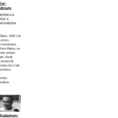
čić:
lizam.
SEDMICA &
ASA" 6.
 NAGRAĐENA
Rijeka, 1990.) do
u prozu
na stranicama
žnice Rijeka, na
ook stranici
is, Reviji
stranici Air
nutno živi i radi
dovršava
venske
 kulture.
Ihalainen: