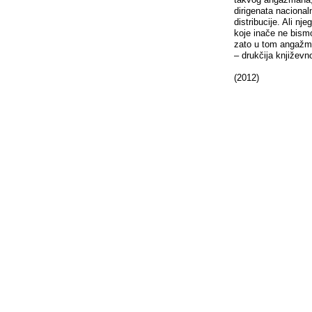
dirigenata nacionaln
distribucije. Ali nj
koje inače ne bism
zato u tom angažman
– drukčija književn
(2012)