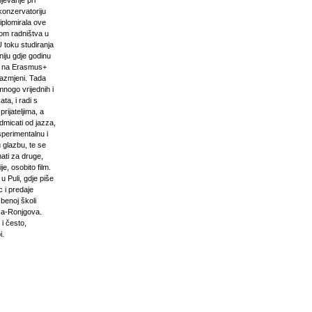
pjevanje pri
onzervatoriju
iplomirala ove
om radništva u
U toku studiranja
niju gdje godinu
i na Erasmus+
razmjeni. Tada
mnogo vrijednih i
ta, i radi s
prijateljima, a
odmicati od jazza,
sperimentalnu i
 glazbu, te se
ati za druge,
e, osobito film.
u Puli, gdje piše
 i predaje
zbenoj školi
ća-Ronjgova.
 i često,
i.