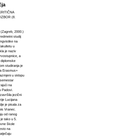
čja
KRITIČNA
 IZBOR (8.
 (Zagreb, 2000.)
edmetni studij
 lingvistike na
akultetu u
la je naziv
rvostupnice, a
e diplomske
om studiranja je
na Erasmus+
razmjeni u sklopu
n semestar
rajući na
u Padovi.
završila jezični
ije Lucijana
dje je pisala za
pis Vranec.
nju od ranog
 je tako u 5.
vne škole
jesto na
atječaju