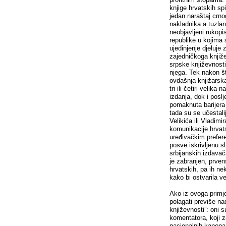
knjige hrvatskih spi
jedan naraštaj crno
nakladnika a tuzla
neobjavljeni rukopi
republike u kojima 
ujedinjenje djeluje
zajedničkoga knjiž
srpske književnosti
njega. Tek nakon š
ovdašnja knjižarsk
tri ili četiri velik
izdanja, dok i poslj
pomaknuta barijera 
tada su se učestali
Velikića ili Vladimi
komunikacije hrva
uređivačkim prefer
posve iskrivljenu s
srbijanskih izdavača
je zabranjen, prven
hrvatskih, pa ih nek
kako bi ostvarila v
Ako iz ovoga primje
polagati previše na
književnosti”: oni s
komentatora, koji z
nacionalnih kanona