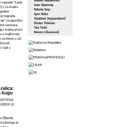
Bekim Sejranović
 nagrade "Lapis
Ivan Slamnig
22.) za kratku
Nikola Sop
 godine
Igor Stiks
j je nagrada
Vladimir Stojsavljević
ak" za pjesnički
Dinko Telećan
etna samsara.
Tea Tulić
ja i kratka proza
Neven Ušumović
su u književnim
e uvrštene u uži
jiževnih
 i radi u
ralica:
a kugu
KRITIČNA
 IZBOR (8.
a (Šibenik,
 hrvatskoga te