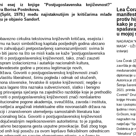
i esej iz knjige "Postjugoslavenska književnost?"
Lea Čora
ara Borisa Postnikova.
manifest
(Split, 1979.) među najistaknutijim je kritičarima mlađe
protiv hi
gu je objavio Sandorf.
kako je 
spašavan
u mojoj s
avezno cirkulira tekstovima književnih kritičara, esejista i
NAGRADA "
 mu na burzi simboličkog kapitala posljednjih godina ubrzano
MASA" - UŽI
om zahvaljujući pretpostavljenoj samorazumljivosti: svima bi
izdanje)
o biti jasno na što se misli kada se kaže “postjugoslavenska
iti o postjugoslavenskoj književnosti, tako, znači zauzeti
Lea Čorak (Z
 spram izolacionizma i autarkije nacionalnih kultura,
završila je di
devedesete godine u procesu legitimacije novih,
međunarodni
ržava. Govoriti o postjugoslavenskoj književnosti znači
diplomacije 
vlastitu liberalnost, širinu pogleda i odmak od skučenih,
Autorica je z
nona slovenske, hrvatske ili srpske književnosti; negdje u
Šetnja šareni
aza lagano titra naznaka subverzivnosti, slatko i benigno
2021. primila
prisvajanja sjećanja na zajedničko razdoblje koje je prethodilo
Cvetnić" Druš
riti o postjugoslavenskoj književnosti znači nonšalantno
knjige Hrvats
itucionalne pogone akademija, sveučilišta, zavoda i instituta,
kao i putopi
setljeća angažirali intelektualne elite novonastalih država na
ljudima i mor
ciji i znanstvenom utemeljenju samostalnih literatura kao
Grčkom, koji 
cionalnog bića. Govoriti o postjugoslavenskoj književnosti
nagrađen na
 dojučerašnjim neprikosnovenim autoritetima: to je zgodna,
natječaju "Sp
elativno bezopasna gesta usputne provokacije. Baš zbog toga
Dobitnica je
 od onih koji posežu za ovom lepršavo fleksibilnom odrednicom
"Metafora" (2
nim odgovoriti na sasvim elementarno pitanje: a o čemu to,