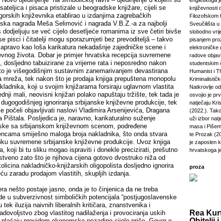
engleskoga je
sateljica i pisaca pristizale u beogradske knjižare, cijeli se
književnosti 
gorskih književnika etablirao u izdanjima zagrebačkih
Filozofskom f
nska nagrada Meša Selimović i nagrada V.B.Z.-a za najbolji
Sveučilišta u 
s dodjeljuju se već cijelo desetljeće romanima iz sve četiri bivše
slobodno vri
se pisci i čitatelji mogu sporazumjeti bez prevoditeljâ – takvo
pisanjem pro
 zapravo kao loša karikatura nekadašnje zajedničke scene i
elektroničke 
evnog života. Dobar je primjer hrvatska recepcija suvremene
radove objavl
, dosljedno tabuizirane za vrijeme rata i neposredno nakon
studentskim 
to je višegodišnjim sustavnim zanemarivanjem devastirana
Humanist i Th
a mreža, tek nakon što je prodaja knjiga prepuštena monopolu
Kriminalisti
a nakladnika, koji u svojim knjižarama forsiraju uglavnom vlastita
Natkrovlje o
ednji mali, neovisni knjižari polako napuštaju tržište, tek tada je
osvojio je pr
dugogodišnjeg ignoriranja srbijanske književne produkcije, tek
natječaju Kri
je počeli objavljivati naslovi Vladimira Arsenijevića, Dragana
(2022.). Tako
ra Pištala. Posljedica je, naravno, karikaturalno suženje
uži izbor natj
tske sa srbijanskom književnom scenom, podređene
masa i Pišem 
encama smiješno maloga broja nakladnika, što onda stvara
te Prozak (2
liku suvremene srbijanske književne produkcije. Uvoz knjiga
je zaposlen 
, koji bi tu sliku mogao ispraviti i donekle precizirati, prešutno
hrvatskoga j
stveno zato što je njihova cijena gotovo dvostruko niža od
olicina nakladničko-knjižarskih oligopolista dosljedno ignorira
proza
eću zaradu prodajom vlastitih, skupljih izdanja.
ra nešto postaje jasno, onda je to činjenica da ne treba
de u subverzivnost simboličkih potencijala “postjugoslavenske
u tek iluzija naivnih liberalnih kritičara, znanstvenika i
Rea Kurt
adovoljstvo zbog vlastitog nadilaženja i provociranja uskih
Obitelji i
 plaćaju previdom ekonomske pozadine cijele priče. Govor o