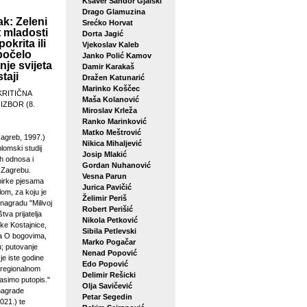
Ksaver Šandor Gjalski
Drago Glamuzina
k: Zeleni
Srećko Horvat
 mladosti
Dorta Jagić
pokrita ili
Vjekoslav Kaleb
počelo
Janko Polić Kamov
je svijeta
Damir Karakaš
taji
Dražen Katunarić
Marinko Koščec
KRITIČNA
Maša Kolanović
 IZBOR (8.
Miroslav Krleža
Ranko Marinković
Matko Meštrović
agreb, 1997.)
Nikica Mihaljević
plomski studij
Josip Mlakić
h odnosa i
Gordan Nuhanović
u Zagrebu.
Vesna Parun
birke pjesama
Jurica Pavičić
lom, za koju je
Želimir Periš
 nagradu "Milivoj
Robert Perišić
tva prijatelja
Nikola Petković
ke Kostajnice,
Sibila Petlevski
sa O bogovima,
Marko Pogačar
u; putovanje
Nenad Popović
je iste godine
Edo Popović
 regionalnom
Delimir Rešicki
asimo putopis."
Olja Savičević
 nagrade
Petar Segedin
021.) te