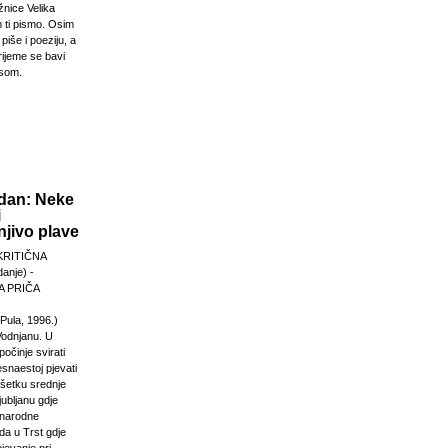
žnice Velika
 ti pismo. Osim
 piše i poeziju, a
rijeme se bavi
esom.
dan: Neke
i
jivo plave
KRITIČNA
anje) -
 PRIČA
Pula, 1996.)
Vodnjanu. U
počinje svirati
esnaestoj pjevati
ršetku srednje
jubljanu gdje
unarodne
da u Trst gdje