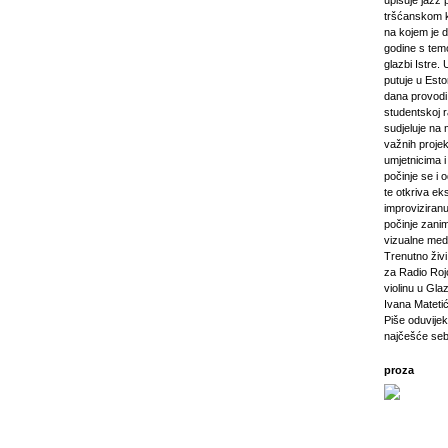
upisuje jazz 
tršćanskom k
na kojem je d
godine s tem
glazbi Istre. 
putuje u Esto
dana provod
studentskoj 
sudjeluje na 
važnih projeka
umjetnicima i 
počinje se i 
te otkriva ek
improviziranu
počinje zanim
vizualne medij
Trenutno živi 
za Radio Rojc
violinu u Gla
Ivana Mateti
Piše oduvijek
najčešće seb
proza