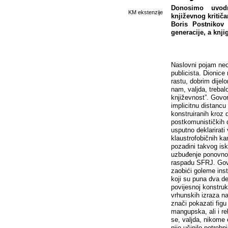
Donosimo uvodn
KM ekstenzije
književnog kritič
Boris Postnikov 
generacije, a knji
Naslovni pojam neob
publicista. Dionice
rastu, dobrim dijel
nam, valjda, trebal
književnost”. Govor
implicitnu distancu
konstruiranih kroz 
postkomunističkih d
usputno deklarirati 
klaustrofobičnih ka
pozadini takvog isk
uzbuđenje ponovnog 
raspadu SFRJ. Govo
zaobići goleme inst
koji su puna dva de
povijesnoj konstruk
vrhunskih izraza na
znači pokazati figu
mangupska, ali i r
se, valjda, nikome
nije učinilo potreb