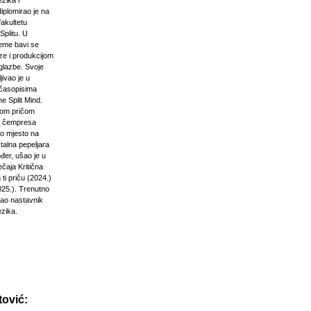
zika i
diplomirao je na
akultetu
Splitu. U
jeme bavi se
ze i produkcijom
glazbe. Svoje
jivao je u
časopisima
e Split Mind.
čkom pričom
d čempresa
vo mjesto na
stalna pepeljara
đer, ušao je u
ečaja Kritična
ti priču (2024.)
025.). Trenutno
kao nastavnik
ezika.
ović: