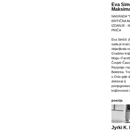
Eva Sim
Maksima
NAGRADA "
KRITIČNA M
IZDANJE -
PRIČA
Eva Simčić (
sada je krać
objavljivala 
Gradske knji
blogu i Faceb
Čovjek-Časop
Razpotja i na 
Beletrina. Tre
u Oslu gdje 
doktorat iz
postjugosla
književnosti i
poezija
Jyrki K. 