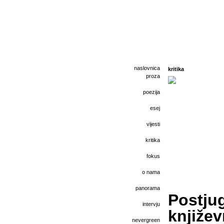
naslovnica
kritika
proza
poezija
esej
vijesti
kritika
fokus
o nama
panorama
Postju
intervju
knjiže
nevergreen