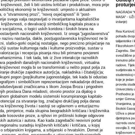
proturje
njiževnosti, želi li biti uistinu kritičan i produktivan, mora prije
političkoj ekonomiji te književnosti: umjesto o aktualnim
NAGRADA "
o “stvarnosnoj prozi”, “novoj osjećajnosti” ili “post-
MASA" - UŽI
ije svega valja raspravljati o invarijantama kapitalističke
izdanje)
 i književnosti, o devalvaciji simboličkog kapitala pisaca u
 socijalizma, o logici uskih koridora i širokih brana na
Rea Kurtović
stavljenih nacionalnih književnosti. Iz onoga “jugoslavenstva”
pohađa dvopr
 nazivu nastavlja, dakle, postjugoslavenska književnost ne bi
talijanistike i
tni, slatko-gorki osjećaj nostalgije, nego precizno prisjećanje na
Filozofskom f
kčiji sustav kulturnoga rada i kulturne proizvodnje, sustav u
Zagrebu. Stek
valorizacija i recepcija pisanja nisu bili primarno povjereni
sveučilišne p
hanizmima. I tek tada, tek iz žive interakcije raznolikih
trenutno piš
ava pojedinih današnjih nacionalnih književnosti, virtualna
radove. Tijek
njiževnost mogla bi se transformirati u nešto poput polja za
sudjelovala 
liranje drukčije zajednice autor(ic)a, nakladnika i čitatelj(ic)a;
studentskoj 
okupni pogon (pop)kulturne jugonostalgije, tek kada bi odustao
koje je jeda
nografijom i simboličkom reprezentacijom nekadašnje države,
provela studi
 oduševljavati značkicama s likom Josipa Broza i prigodnim
Univerzitetu 
ih proslava Dana mladosti, otvorio prostor za dijalog o
Prethodno je 
alnom globalnom modelu sistemski korumpiranoga kapitalo-
smjer Gimnaz
tencijal za stvaranje tog, značajno drukčijeg polja danas
Vranjanina, g
ma književnog života i sastoji se uglavnom u entuzijazmu
školski časo
a, primjerice, mala skupina beogradskih kritičara i književnika
Uživa u pisa
lade kosovske proze, a njihovi im prištinski kolege odgovore
djetinjstva pa
skih autorica i autora. Kao kada zagrebački neovisni portal
razredu osno
egionalnu suradnju književnih kritičarki i kritičara, u kojoj
osvojila 3. m
u o srbijanskim knjigama, a srbijanski o hrvatskim. Domet je
književnom n
naravno, malen, neusporediv s utjecajem institucionalnih