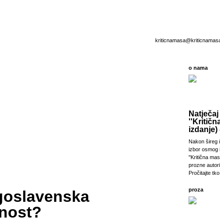
kriticnamasa@kriticnamas
o nama
Natječaj
''Kritičn
izdanje) 
Nakon šireg i
izbor osmog 
''Kritična ma
prozne autori
Pročitajte tko 
proza
goslavenska
vnost?