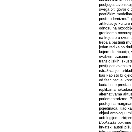
postjugoslavenskoj k
svega biti govor o 
poetičkim modelima, 
postmodernizmu”, pr
artikulacije kulture
odnosu na razdoblje
granicama novouspo
na koje se u svome
trebala baštiniti mu
jedan radikalno dru
kojem distribucija, 
ovakvim tržišnim me
tranzicijskih iskust
postjugoslavenska k
istraživanje i artiku
baš kao što bi cjel
od fascinacije iko
kada bi se prestao
replikama nekadašnj
alternativama aktu
parlamentarizma. Po
postoji na margina
pojedinaca. Kao kad
objavi antologiju m
antologijom srbijan
Booksa.hr
pokrene r
hrvatski autori piš
takvog angažmana, 