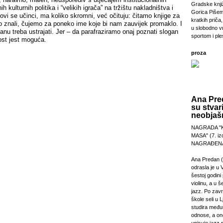
Gradske knji
ih kulturnih politika i “velikih igrača” na tržištu nakladništva i
Gorica Pišem
egovi se učinci, ma koliko skromni, već očituju: čitamo knjige za
kratkih priča,
o znali, čujemo za poneko ime koje bi nam zauvijek promaklo. I
u slobodno v
u treba ustrajati. Jer – da parafraziramo onaj poznati slogan
sportom i pl
ost jest moguća.
proza
Ana Pre
su stvar
neobjašn
NAGRADA "
MASA" (7. izd
NAGRAĐENA
Ana Predan (
odrasla je u 
šestoj godini 
violinu, a u š
jazz. Po zav
škole seli u L
studira međ
odnose, a on