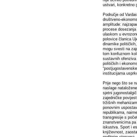
ustvari, konkretno
Područje od Vardara
društveno-ekonomsk
amplitude: najzapa
procese dosezanja l
ulaskom u evrozonu;
polovice članica Uj
dinamike političkih
mogu svesti na zaje
tom konfuznom kolop
sustavnih ofenziva n
političkih i ekonom
“postjugoslavenske
institucijama uspr
Prije nego što se n
naslage nataložene 
sjetni jugonostalgič
zajedničke povijesti
tržišnih mehanizama
ponovnim uspostavl
republikama, naime
transgresije s počet
znanstvenicima pa 
iskustva. Sport i es
književnost, zaosta
profitnim stopama. 