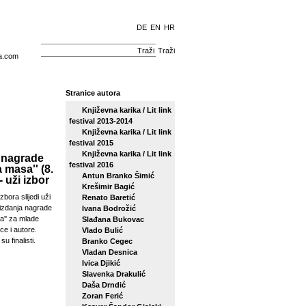
DE
EN
HR
Traži
a.com
Stranice autora
Književna karika / Lit link
festival 2013-2014
Književna karika / Lit link
festival 2015
Književna karika / Lit link
 nagrade
festival 2016
a masa'' (8.
Antun Branko Šimić
- uži izbor
Krešimir Bagić
zbora slijedi uži
Renato Baretić
izdanja nagrade
Ivana Bodrožić
sa'' za mlade
Slađana Bukovac
ce i autore.
Vlado Bulić
su finalisti.
Branko Cegec
Vladan Desnica
Ivica Djikić
Slavenka Drakulić
Daša Drndić
Zoran Ferić