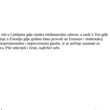
le seli u Ljubljanu gdje studira međunarodne odnose, a onda u Trst gdje
putuje u Estoniju gdje godinu dana provodi na Erasmus+ studentskoj
a eksperimentalnu i improviziranu glazbu, te se počinje zanimati za
a. Piše oduvijek i često, najčešće sebi.