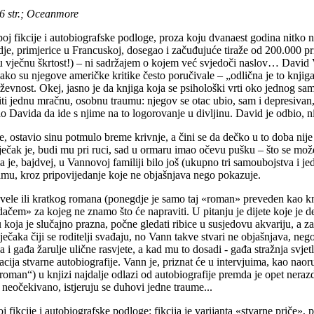
6 str.; Oceanmore
cije i autobiografske podloge, proza koju dvanaest godina nitko nije
e, primjerice u Francuskoj, dosegao i začuđujuće tiraže od 200.000 p
 i tu vječnu škrtost!) – ni sadržajem o kojem već svjedoči naslov… Dav
ko su njegove američke kritike često poručivale – „odlična je to knjiga,
ževnost. Okej, jasno je da knjiga koja se psihološki vrti oko jednog sa
iti jednu mračnu, osobnu traumu: njegov se otac ubio, sam i depresivan, 
zvao Davida da ide s njime na to logorovanje u divljinu. David je odbio, n
li ne, ostavio sinu potmulo breme krivnje, a čini se da dečko u to doba 
ječak je, budi mu pri ruci, sad u ormaru imao očevu pušku – što se mož
 je, bajdvej, u Vannovoj familiji bilo još (ukupno tri samoubojstva i 
ramu, kroz pripovijedanje koje ne objašnjava nego pokazuje.
novele ili kratkog romana (ponegdje je samo taj «roman» preveden kao k
em» za kojeg ne znamo što će napraviti. U pitanju je dijete koje je des
koja je slučajno prazna, počne gledati ribice u susjedovu akvariju, a zati
dječaka čiji se roditelji svađaju, no Vann takve stvari ne objašnjava, ne
 i gađa žarulje ulične rasvjete, a kad mu to dosadi - gađa stražnja svjet
varijacija stvarne autobiografije. Vann je, priznat će u intervjuima, kao n
roman“) u knjizi najdalje odlazi od autobiografije premda je opet neraz
 neočekivano, istjeruju se duhovi jedne traume...
j fikcije i autobiografske podloge: fikcija je varijanta «stvarne priče»