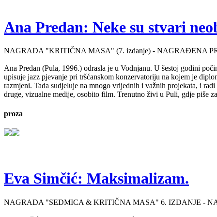
Ana Predan: Neke su stvari neo
NAGRADA "KRITIČNA MASA" (7. izdanje) - NAGRAĐENA P
Ana Predan (Pula, 1996.) odrasla je u Vodnjanu. U šestoj godini počinj
upisuje jazz pjevanje pri tršćanskom konzervatoriju na kojem je diplo
razmjeni. Tada sudjeluje na mnogo vrijednih i važnih projekata, i radi 
druge, vizualne medije, osobito film. Trenutno živi u Puli, gdje piše 
proza
Eva Simčić: Maksimalizam.
NAGRADA "SEDMICA & KRITIČNA MASA" 6. IZDANJE - 