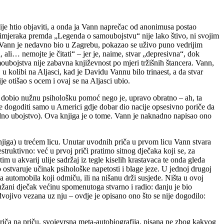
 htio objaviti, a onda ja Vann naprečac od anonimusa postao
rimjeraka premda „Legenda o samoubojstvu“ nije lako štivo, ni svojim
id Vann je nedavno bio u Zagrebu, pokazao se uživo puno vedrijim
 ali… nemojte je čitati“ – jer je, naime, stvar „depresivna“, dok
moubojstva nije zabavna književnost po mjeri tržišnih štancera. Vann,
u kolibi na Aljasci, kad je Davidu Vannu bilo trinaest, a da stvar
ije otišao s ocem i ovaj se na Aljasci ubio.
nije dobio nužnu psihološku pomoć nego je, upravo obratno – ah, ta
e dogoditi samo u Americi gdje dobar dio nacije opsesivno poriče da
jedno ubojstvo). Ova knjiga je o tome. Vann je naknadno napisao ono
njiga) u trećem licu. Unutar uvodnih priča u prvom licu Vann stvara
truktivno: već u prvoj priči pratimo sitnog dječaka koji se, za
m u akvarij ulije sadržaj iz tegle kiselih krastavaca te onda gleda
go ostvaruje učinak psihološke napetosti i blage jeze. U jednoj drugoj
la automobila koji odmiču, ili na nišanu drži susjede. Ništa u ovoj
aoružani dječak većinu spomenutoga stvarno i radio: danju je bio
dvojivo vezana uz nju – ovdje je opisano ono što se nije dogodilo:
, priča na priču, svojevrsna meta-autobiografija, pisana ne zbog kakvog