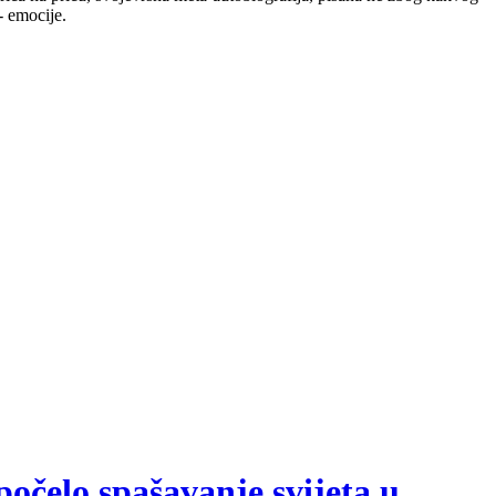
- emocije.
počelo spašavanje svijeta u