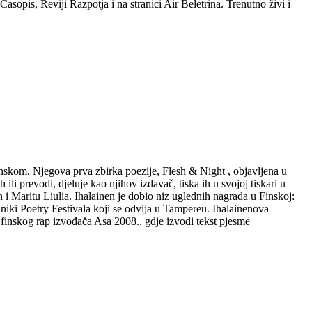
sopis, Reviji Razpotja i na stranici Air Beletrina. Trenutno živi i
danskom. Njegova prva zbirka poezije, Flesh & Night , objavljena u
li prevodi, djeluje kao njihov izdavač, tiska ih u svojoj tiskari u
 i Maritu Liulia. Ihalainen je dobio niz uglednih nagrada u Finskoj:
iki Poetry Festivala koji se odvija u Tampereu. Ihalainenova
 finskog rap izvođača Asa 2008., gdje izvodi tekst pjesme