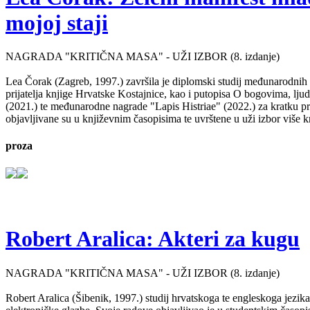
mojoj staji
NAGRADA "KRITIČNA MASA" - UŽI IZBOR (8. izdanje)
Lea Čorak (Zagreb, 1997.) završila je diplomski studij međunarodnih 
prijatelja knjige Hrvatske Kostajnice, kao i putopisa O bogovima, lj
(2021.) te međunarodne nagrade "Lapis Histriae" (2022.) za kratku pr
objavljivane su u književnim časopisima te uvrštene u uži izbor više kn
proza
Robert Aralica: Akteri za kugu
NAGRADA "KRITIČNA MASA" - UŽI IZBOR (8. izdanje)
Robert Aralica (Šibenik, 1997.) studij hrvatskoga te engleskoga jezik