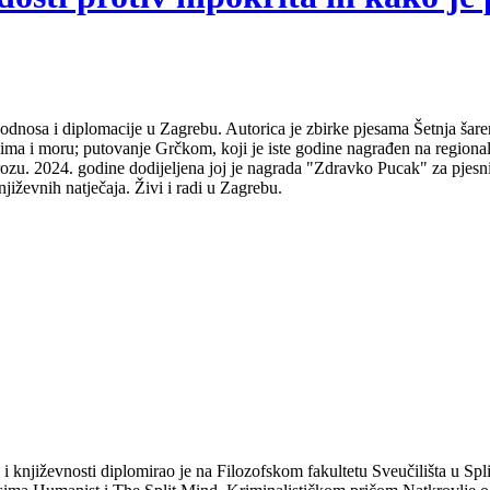
odnosa i diplomacije u Zagrebu. Autorica je zbirke pjesama Šetnja šare
udima i moru; putovanje Grčkom, koji je iste godine nagrađen na regio
ozu. 2024. godine dodijeljena joj je nagrada "Zdravko Pucak" za pjesni
jiževnih natječaja. Živi i radi u Zagrebu.
a i književnosti diplomirao je na Filozofskom fakultetu Sveučilišta u S