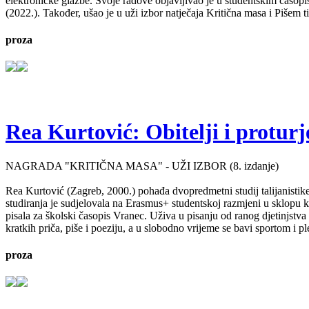
elektroničke glazbe. Svoje radove objavljivao je u studentskim časop
(2022.). Također, ušao je u uži izbor natječaja Kritična masa i Pišem 
proza
Rea Kurtović: Obitelji i proturj
NAGRADA "KRITIČNA MASA" - UŽI IZBOR (8. izdanje)
Rea Kurtović (Zagreb, 2000.) pohađa dvopredmetni studij talijanistike
studiranja je sudjelovala na Erasmus+ studentskoj razmjeni u sklopu ko
pisala za školski časopis Vranec. Uživa u pisanju od ranog djetinjstv
kratkih priča, piše i poeziju, a u slobodno vrijeme se bavi sportom i p
proza