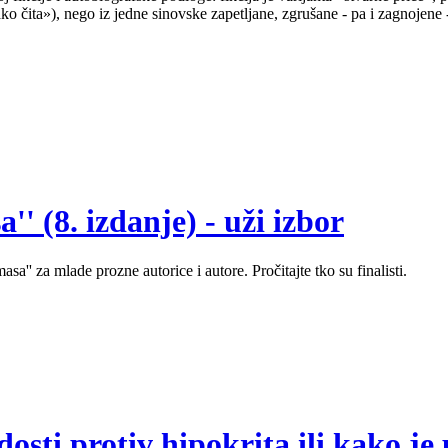
o čita»), nego iz jedne sinovske zapetljane, zgrušane - pa i zagnojene 
' (8. izdanje) - uži izbor
sa'' za mlade prozne autorice i autore. Pročitajte tko su finalisti.
sti protiv hipokrita ili kako je 