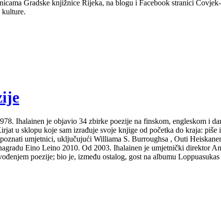
nicama Gradske knjižnice Rijeka, na blogu i Facebook stranici Čovjek-Ča
 kulture.
ije
Od 1978. Ihalainen je objavio 34 zbirke poezije na finskom, engleskom i 
at u sklopu koje sam izrađuje svoje knjige od početka do kraja: piše ih i
 poznati umjetnici, uključujući Williama S. Burroughsa , Outi Heiskanen
gradu Eino Leino 2010. Od 2003. Ihalainen je umjetnički direktor Ann
izvođenjem poezije; bio je, između ostalog, gost na albumu Loppuasukas