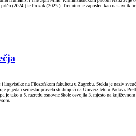
isima Humanist i The Split Mind. Kriminalističkom pričom Natkrovlje od
ti priču (2024.) te Prozak (2025.). Trenutno je zaposlen kao nastavnik hr
ečja
 i lingvistike na Filozofskom fakultetu u Zagrebu. Stekla je naziv sveu
je je jedan semestar provela studirajući na Univerzitetu u Padovi. Pret
a pa je tako u 5. razredu osnovne škole osvojila 3. mjesto na književno
lesom.