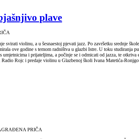
bjašnjivo plave
RIČA
e svirati violinu, a u šesnaestoj pjevati jazz. Po završetku srednje ško
mirala ove godine s temom radništva u glazbi Istre. U toku studiranja 
s umjetnicima i prijateljima, a počinje se i odmicati od jazza, te otkriv
za Radio Rojc i predaje violinu u Glazbenoj školi Ivana Matetića-Ronjgov
NAGRAĐENA PRIČA