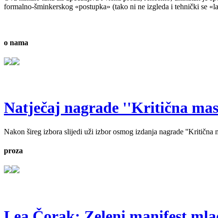
formalno-šminkerskog «postupka» (tako ni ne izgleda i tehnički se «lak
o nama
Natječaj nagrade ''Kritična masa'
Nakon šireg izbora slijedi uži izbor osmog izdanja nagrade ''Kritična ma
proza
Lea Čorak: Zeleni manifest mlado