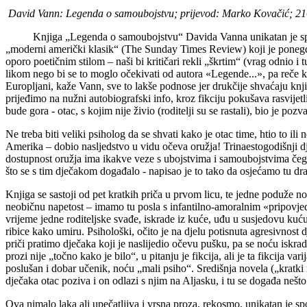
David Vann: Legenda o samoubojstvu; prijevod: Marko Kovačić; 21
Knjiga „Legenda o samoubojstvu“ Davida Vanna unikatan je spoj fik
„moderni američki klasik“ (The Sunday Times Review) koji je ponegdj
oporo poetičnim stilom – naši bi kritičari rekli „škrtim“ (vrag odnio
likom nego bi se to moglo očekivati od autora «Legende...», pa reče ka
Europljani, kaže Vann, sve to lakše podnose jer drukčije shvaćaju knji
prijeđimo na nužni autobiografski info, kroz fikciju pokušava rasvijetl
bude gora - otac, s kojim nije živio (roditelji su se rastali), bio je po
Ne treba biti veliki psiholog da se shvati kako je otac time, htio to i
Amerika – dobio nasljedstvo u vidu očeva oružja! Trinaestogodišnji d
dostupnost oružja ima ikakve veze s ubojstvima i samoubojstvima čega
što se s tim dječakom događalo - napisao je to tako da osjećamo tu d
Knjiga se sastoji od pet kratkih priča u prvom licu, te jedne poduže 
neobičnu napetost – imamo tu posla s infantilno-amoralnim «pripovjedač
vrijeme jedne roditeljske svađe, iskrade iz kuće, uđu u susjedovu kuću 
ribice kako umiru. Psihološki, očito je na djelu potisnuta agresivnost 
priči pratimo dječaka koji je naslijedio očevu pušku, pa se noću iskrada
prozi nije „točno kako je bilo“, u pitanju je fikcija, ali je ta fikcija 
poslušan i dobar učenik, noću „mali psiho“. Središnja novela („kratki 
dječaka otac poziva i on odlazi s njim na Aljasku, i tu se događa nešto
Ova nimalo laka ali upečatljiva i vrsna proza, rekosmo, unikatan je spo