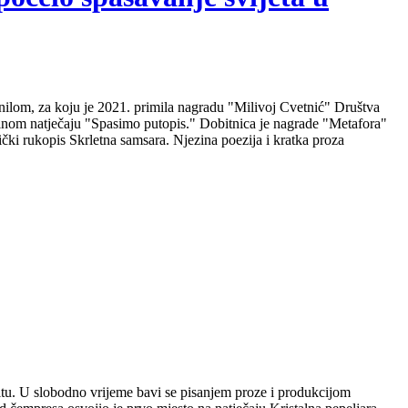
nilom, za koju je 2021. primila nagradu "Milivoj Cvetnić" Društva
nalnom natječaju "Spasimo putopis." Dobitnica je nagrade "Metafora"
čki rukopis Skrletna samsara. Njezina poezija i kratka proza
plitu. U slobodno vrijeme bavi se pisanjem proze i produkcijom