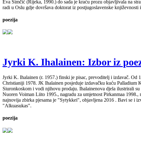
Eva Simčić (Rijeka, 1990.) do sada je kraću prozu objavljivala na stra
radi u Oslu gdje dovršava doktorat iz postjugoslavenske književnosti i
poezija
Jyrki K. Ihalainen: Izbor iz poez
Jyrki K. Ihalainen (r. 1957.) finski je pisac, prevoditelj i izdavač. 
Christianiji 1978. JK Ihalainen posjeduje izdavačku kuću Palladium Kirj
Siuronkoskom i vodi njihovu prodaju. Ihalainenova djela ilustrirali su
Nuoren Voiman Liito 1995., nagradu za umjetnost Pirkanmaa 1998., na
najnovija zbirka pjesama je "Sytykkei", objavljena 2016 . Bavi se i 
"Alkuasukas".
poezija