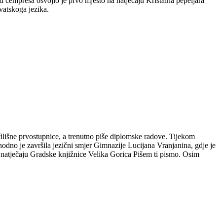
 čempresa osvojio je prvo mjesto na natječaju Kristalna pepeljara
vatskoga jezika.
čilišne prvostupnice, a trenutno piše diplomske radove. Tijekom
hodno je završila jezični smjer Gimnazije Lucijana Vranjanina, gdje je
m natječaju Gradske knjižnice Velika Gorica Pišem ti pismo. Osim