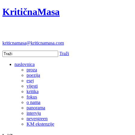
KritičnaMasa
kriticnamasa@kriticnamasa.com
Traži
naslovnica
proza
poezija
esej
vijesti
kritika
fokus
o nama
panorama
intervju
nevergreen
KM ekstenzije