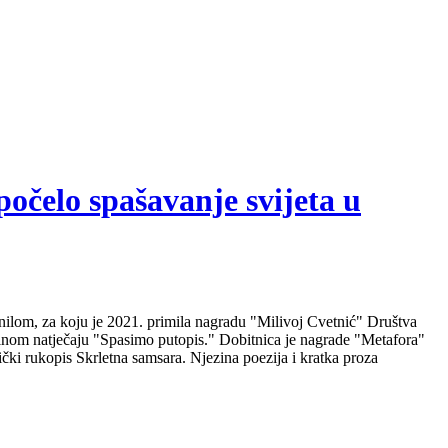
počelo spašavanje svijeta u
nilom, za koju je 2021. primila nagradu "Milivoj Cvetnić" Društva
nalnom natječaju "Spasimo putopis." Dobitnica je nagrade "Metafora"
čki rukopis Skrletna samsara. Njezina poezija i kratka proza