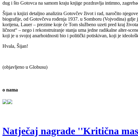
dug i što Gotovca na samom kraju knjige pozdravlja intimno, zagrebač
Šijan u knjizi detaljno analizira Gotovčev život i rad, naročito njegov
biografije, od Gotovčeva rođenja 1937. u Somboru (Vojvodina) gdje je 
korijena, Lauer – prezime koje će Tom službeno uzeti pred kraj života
ličnost“ – nego i rekonstruiranje stanja uma jedne radikalne alter-s
koji je u svojoj anarhoidnosti bio i politički potiskivan, koji je ideol
Hvala, Šijan!
(objavljeno u Globusu)
o nama
Natječaj nagrade ''Kritična masa'