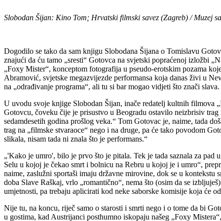
Slobodan Šijan: Kino Tom; Hrvatski filmski savez (Zagreb) / Muzej s
Dogodilo se tako da sam knjigu Slobodana Šijana o Tomislavu Goto
znajući da ću tamo „sresti“ Gotovca na svjetski popraćenoj izložbi 
„Foxy Mister“, konceptom fotografija u pseudo-erotskim pozama koje 
Abramović, svjetske megazvijezde performansa koja danas živi u New Y
na „odrađivanje programa“, ali tu si bar mogao vidjeti što znači slava.
U uvodu svoje knjige Slobodan Šijan, inače redatelj kultnih filmova „
Gotovcu, čoveku čije je prisustvo u Beogradu ostavilo neizbrisiv trag 
sedamdesetih godina prošlog veka.“ Tom Gotovac je, naime, tada došao 
trag na „filmske stvaraoce“ nego i na druge, pa će tako povodom Gotov
slikala, nisam tada ni znala što je performans.“
„'Kako je umro', bilo je prvo što je pitala. Tek je tada saznala za 
Selu u kojoj je čekao smrt i bolnicu na Rebru u kojoj je i umro“, pre
naime, zaslužni sportaši imaju državne mirovine, dok se u kontekstu s
doba Slave Raškaj, vrlo „romantično“, nema što (osim da se izbljuješ)!
umjetnosti, pa trebaju aplicirati kod neke saborske komisije koja će 
Nije tu, na koncu, riječ samo o starosti i smrti nego i o tome da bi G
u gostima, kad Austrijanci posthumno iskopaju našeg „Foxy Mistera“, a