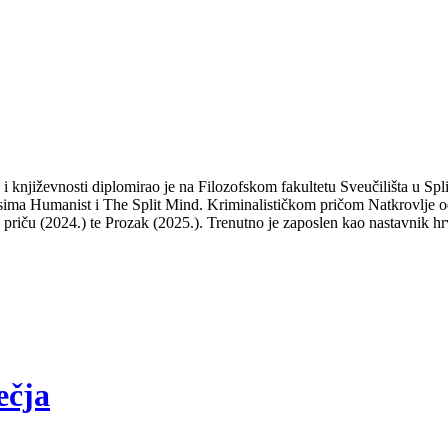
a i književnosti diplomirao je na Filozofskom fakultetu Sveučilišta u S
isima Humanist i The Split Mind. Kriminalističkom pričom Natkrovlje od
ti priču (2024.) te Prozak (2025.). Trenutno je zaposlen kao nastavnik hr
ečja