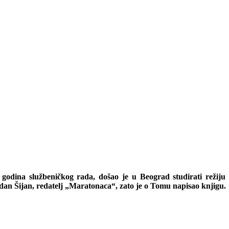
odina službeničkog rada, došao je u Beograd studirati režiju i
dan Šijan, redatelj „Maratonaca“, zato je o Tomu napisao knjigu.