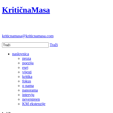
KritičnaMasa
kriticnamasa@kriticnamasa.com
Traži
naslovnica
proza
poezija
esej
vijesti
kritika
fokus
o nama
panorama
intervju
nevergreen
KM ekstenzije