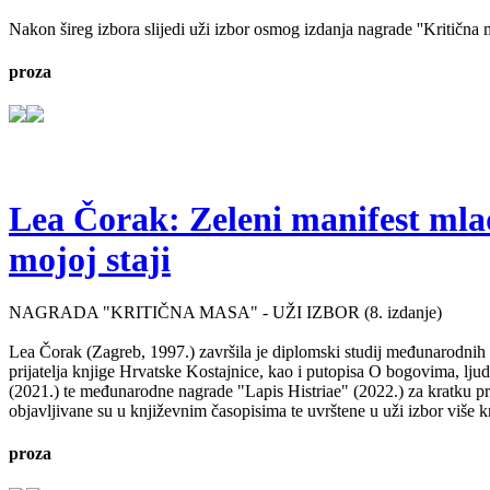
Nakon šireg izbora slijedi uži izbor osmog izdanja nagrade ''Kritična ma
proza
Lea Čorak: Zeleni manifest mlado
mojoj staji
NAGRADA "KRITIČNA MASA" - UŽI IZBOR (8. izdanje)
Lea Čorak (Zagreb, 1997.) završila je diplomski studij međunarodnih 
prijatelja knjige Hrvatske Kostajnice, kao i putopisa O bogovima, lj
(2021.) te međunarodne nagrade "Lapis Histriae" (2022.) za kratku pr
objavljivane su u književnim časopisima te uvrštene u uži izbor više kn
proza