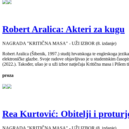
Robert Aralica: Akteri za kugu
NAGRADA "KRITIČNA MASA" - UŽI IZBOR (8. izdanje)
Robert Aralica (Šibenik, 1997.) studij hrvatskoga te engleskoga jezik
elektroničke glazbe. Svoje radove objavljivao je u studentskim časop
(2022.). Također, ušao je u uži izbor natječaja Kritična masa i Pišem 
proza
Rea Kurtović: Obitelji i proturj
NAGRADA "KRITIČNA MASA" - UŽI IZBOR (8. izdanje)