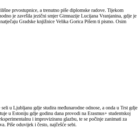
čilišne prvostupnice, a trenutno piše diplomske radove. Tijekom
hodno je završila jezični smjer Gimnazije Lucijana Vranjanina, gdje je
m natječaju Gradske knjižnice Velika Gorica Pišem ti pismo. Osim
le seli u Ljubljanu gdje studira međunarodne odnose, a onda u Trst gdje
putuje u Estoniju gdje godinu dana provodi na Erasmus+ studentskoj
a eksperimentalnu i improviziranu glazbu, te se počinje zanimati za
a. Piše oduvijek i često, najčešće sebi.