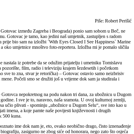
Piše: Robert Perišić
v Gotovac između Zagreba i Beograda) ponio sam sobom u Beč, ne
u. Gotovac je tamo, kao jedini naš umjetnik, zastupljen s radom
a prije bio sam na izložbi ´With Eyes Closed I See Happiness` Marine
 oko umjetnice mnoštvo foto-reportera. Izložba mi je pomalo sličila
je nastala iz potrebe da se odužim prijatelju i umetniku Tomislavu
pozorište, film, radio i televiziju krajem šezdesetih i početkom
 sve to zna, stvar je retorička) – Gotovac ostavio samo neizbrisiv
ene. Počeli smo se družiti još u vrijeme dok sam ja studirala i
alaze Gotovca nepokretnog na podu nakon tri dana, za ubožnicu u Dugom
odine. I sve je to, naravno, naša sramota. U ovoj kulturnoj zemlji,
nsa učio plivati - spominju „ubožnice u Dugom Selu“, sve isto kao u
ati imena, a koje pamte naše povijesti književnosti i drugih
čak 500 kuna.
o poznato ime dok nam je, eto, ovako neobično drago, čisto iznenađenje
biografiju, zasigurno ne zbog siće od honorara, nego zato što osjeća