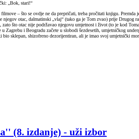
ki: „Bok, stari!“
e filmove – što se ovdje ne da prepričati, treba pročitati knjigu. Premd
njegov otac, dalmatinski „vlaj“ (tako ga je Tom zvao) prije Drugog rat
, zato što otac nije podržavao njegovu umjetnost i život (to je kod Toma
cene u Zagrebu i Beogradu začete u slobodi šezdesetih, umjetničkog und
oški bio sklepan, shizofreno dezorijentiran, ali je imao svoj umjetnički m
' (8. izdanje) - uži izbor