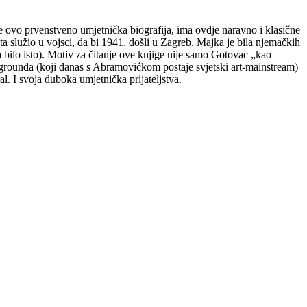
a je ovo prvenstveno umjetnička biografija, ima ovdje naravno i klasične
a služio u vojsci, da bi 1941. došli u Zagreb. Majka je bila njemačkih
 bilo isto). Motiv za čitanje ove knjige nije samo Gotovac „kao
ergrounda (koji danas s Abramovićkom postaje svjetski art-mainstream)
oral. I svoja duboka umjetnička prijateljstva.