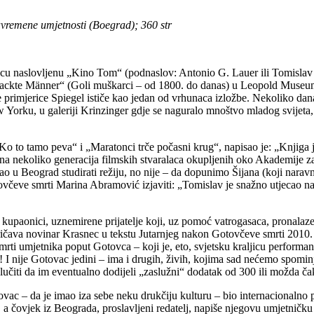
avremene umjetnosti (Boegrad); 360 str
vcu naslovljenu „Kino Tom“ (podnaslov: Antonio G. Lauer ili Tomisla
„Nackte Männer“ (Goli muškarci – od 1800. do danas) u Leopold Museum
primjerice Spiegel ističe kao jedan od vrhunaca izložbe. Nekoliko dan
orku, u galeriji Krinzinger gdje se naguralo mnoštvo mladog svijeta, a
Ko to tamo peva“ i „Maratonci trče počasni krug“, napisao je: „
Knjiga 
na nekoliko generacija filmskih stvaralaca okupljenih oko Akademije za 
u Beograd studirati režiju, no nije – da dopunimo Šijana (koji naravno
čeve smrti Marina Abramović izjaviti: „Tomislav je snažno utjecao na m
pad u kupaonici, uznemirene prijatelje koji, uz pomoć vatrogasaca, pron
pričava novinar Krasnec u tekstu Jutarnjeg nakon Gotovčeve smrti 2010. g
mrti umjetnika poput Gotovca – koji je, eto, svjetsku kraljicu performa
 I nije Gotovac jedini – ima i drugih, živih, kojima sad nećemo spominj
odlučiti da im eventualno dodijeli „zaslužni“ dodatak od 300 ili možda 
otovac – da je imao iza sebe neku drukčiju kulturu – bio internacionaln
 čovjek iz Beograda, proslavljeni redatelj, napiše njegovu umjetničku 