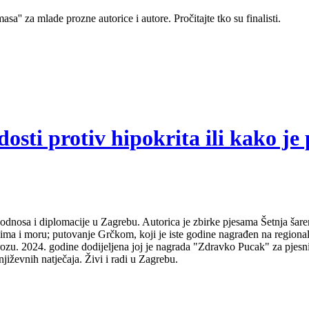
sa'' za mlade prozne autorice i autore. Pročitajte tko su finalisti.
sti protiv hipokrita ili kako je 
odnosa i diplomacije u Zagrebu. Autorica je zbirke pjesama Šetnja šare
udima i moru; putovanje Grčkom, koji je iste godine nagrađen na regio
ozu. 2024. godine dodijeljena joj je nagrada "Zdravko Pucak" za pjesni
jiževnih natječaja. Živi i radi u Zagrebu.