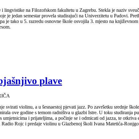
 i lingvistike na Filozofskom fakultetu u Zagrebu. Stekla je naziv sveu
je je jedan semestar provela studirajući na Univerzitetu u Padovi. Pret
a pa je tako u 5. razredu osnovne škole osvojila 3. mjesto na književno
lesom.
bjašnjivo plave
RIČA
e svirati violinu, a u šesnaestoj pjevati jazz. Po završetku srednje ško
mirala ove godine s temom radništva u glazbi Istre. U toku studiranja 
s umjetnicima i prijateljima, a počinje se i odmicati od jazza, te otkriv
za Radio Rojc i predaje violinu u Glazbenoj školi Ivana Matetića-Ronjgov