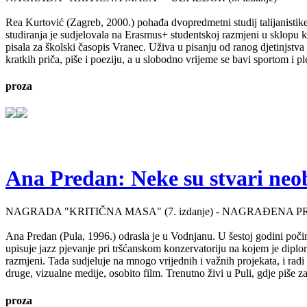
Rea Kurtović (Zagreb, 2000.) pohađa dvopredmetni studij talijanistike
studiranja je sudjelovala na Erasmus+ studentskoj razmjeni u sklopu ko
pisala za školski časopis Vranec. Uživa u pisanju od ranog djetinjstv
kratkih priča, piše i poeziju, a u slobodno vrijeme se bavi sportom i p
proza
Ana Predan: Neke su stvari neo
NAGRADA "KRITIČNA MASA" (7. izdanje) - NAGRAĐENA P
Ana Predan (Pula, 1996.) odrasla je u Vodnjanu. U šestoj godini počinj
upisuje jazz pjevanje pri tršćanskom konzervatoriju na kojem je diplo
razmjeni. Tada sudjeluje na mnogo vrijednih i važnih projekata, i radi 
druge, vizualne medije, osobito film. Trenutno živi u Puli, gdje piše 
proza