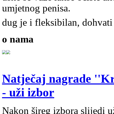
umjetnog penisa.
dug je i fleksibilan, dohvati
o nama
Natječaj nagrade ''Kr
- uži izbor
Nakon šireg izbora slijedi 