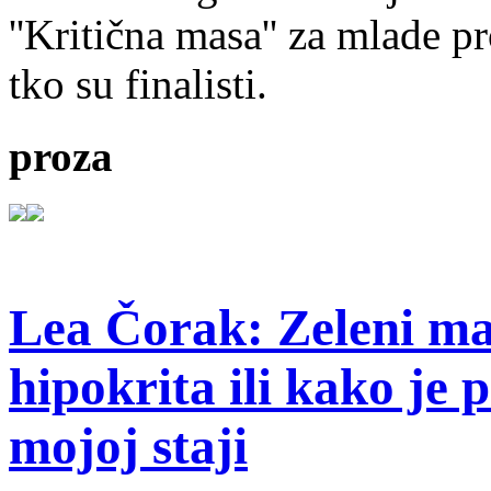
''Kritična masa'' za mlade pr
tko su finalisti.
proza
Lea Čorak: Zeleni man
hipokrita ili kako je 
mojoj staji