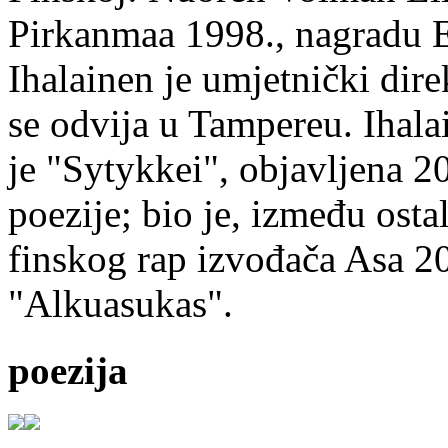
Pirkanmaa 1998., nagradu 
Ihalainen je umjetnički dire
se odvija u Tampereu. Ihala
je "Sytykkei", objavljena 2
poezije; bio je, između ost
finskog rap izvođača Asa 20
"Alkuasukas".
poezija