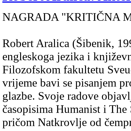
NAGRADA "KRITIČNA MASA
Robert Aralica (Šibenik, 199
engleskoga jezika i književ
Filozofskom fakultetu Sveuč
vrijeme bavi se pisanjem pr
glazbe. Svoje radove objavl
časopisima Humanist i The 
pričom Natkrovlje od čempr