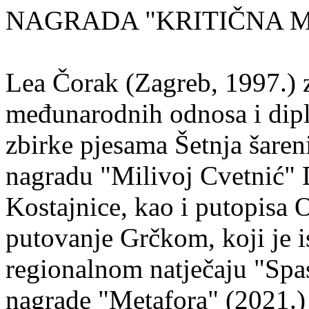
NAGRADA "KRITIČNA MASA
Lea Čorak (Zagreb, 1997.) z
međunarodnih odnosa i dipl
zbirke pjesama Šetnja šaren
nagradu "Milivoj Cvetnić" D
Kostajnice, kao i putopisa 
putovanje Grčkom, koji je i
regionalnom natječaju "Spa
nagrade "Metafora" (2021.)