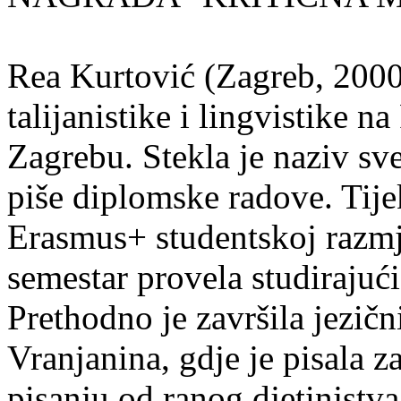
Rea Kurtović (Zagreb, 2000
talijanistike i lingvistike n
Zagrebu. Stekla je naziv sv
piše diplomske radove. Tije
Erasmus+ studentskoj razmj
semestar provela studirajuć
Prethodno je završila jezič
Vranjanina, gdje je pisala z
pisanju od ranog djetinjstva