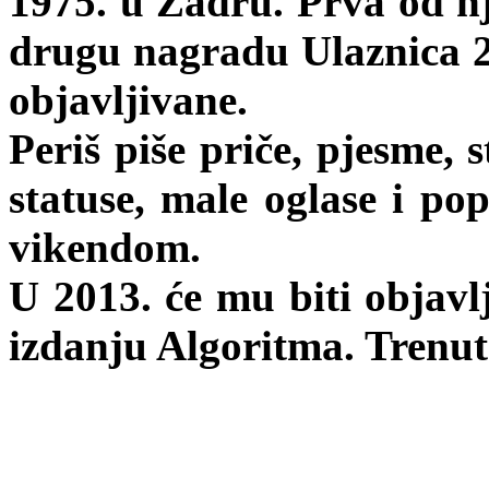
1975. u Zadru. Prva od nji
drugu nagradu Ulaznica 20
objavljivane.
Periš piše priče, pjesme, 
statuse, male oglase i pop
vikendom.
U 2013. će mu biti objav
izdanju Algoritma. Trenu