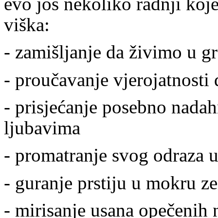
evo još nekoliko radnji ko
viška:
- zamišljanje da živimo u 
- proučavanje vjerojatnosti d
- prisjećanje posebno nadah
ljubavima
- promatranje svog odraza u
- guranje prstiju u mokru z
- mirisanje usana opečenih n