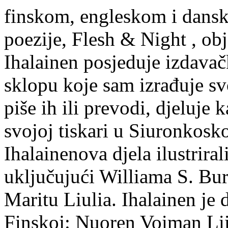
finskom, engleskom i dans
poezije, Flesh & Night , obj
Ihalainen posjeduje izdavač
sklopu koje sam izrađuje sv
piše ih ili prevodi, djeluje 
svojoj tiskari u Siuronkosk
Ihalainenova djela ilustriral
uključujući Williama S. Bur
Maritu Liulia. Ihalainen je
Finskoj: Nuoren Voiman Lii