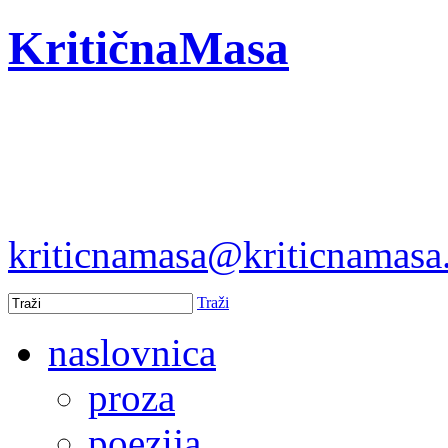
KritičnaMasa
kriticnamasa@kriticnamas
Traži
naslovnica
proza
poezija