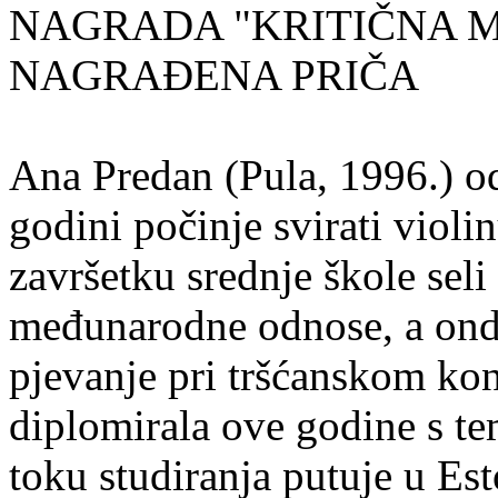
NAGRADA "KRITIČNA MASA
NAGRAĐENA PRIČA
Ana Predan (Pula, 1996.) od
godini počinje svirati violin
završetku srednje škole seli
međunarodne odnose, a onda
pjevanje pri tršćanskom kon
diplomirala ove godine s te
toku studiranja putuje u Es