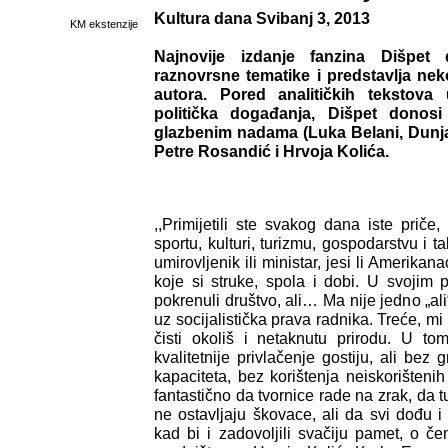
Kultura dana Svibanj 3, 2013
KM ekstenzije
Najnovije izdanje fanzina Dišpet
raznovrsne tematike i predstavlja nek
autora. Pored analitičkih tekstova
politička događanja, Dišpet donosi
glazbenim nadama (Luka Belani, Dunja 
Petre Rosandić i Hrvoja Kolića.
,,Primijetili ste svakog dana iste priče, 
sportu, kulturi, turizmu, gospodarstvu i ta
umirovljenik ili ministar, jesi li Amerikana
koje si struke, spola i dobi. U svojim 
pokrenuli društvo, ali… Ma nije jedno „ali
uz socijalistička prava radnika. Treće, mi
čisti okoliš i netaknutu prirodu. U to
kvalitetnije privlačenje gostiju, ali bez 
kapaciteta, bez korištenja neiskorištenih
fantastično da tvornice rade na zrak, da t
ne ostavljaju škovace, ali da svi dođu 
kad bi i zadovoljili svačiju pamet, o če