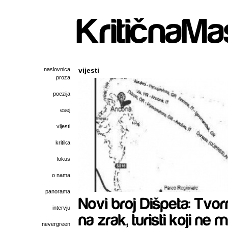
naslovnica
vijesti
proza
poezija
esej
vijesti
kritika
fokus
o nama
panorama
intervju
nevergreen